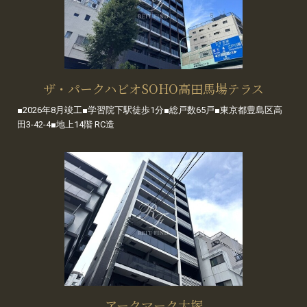
ザ・パークハビオSOHO高田馬場テラス
■2026年8月竣工■学習院下駅徒歩1分■総戸数65戸■東京都豊島区高
田3-42-4■地上14階 RC造
アークマーク大塚