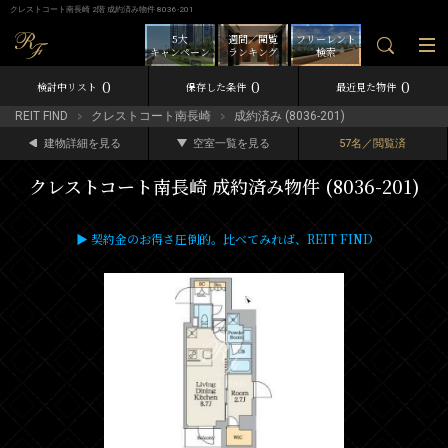
クレストコート南長崎 2階 成約済み物件 8036-201
5大
週間／閲覧
フリーレント
キャンペーン
ランキング
検索
0
0
0
検討中リスト
保存した条件
最近見た物件
REIT FIND
クレストコート南長崎
成約済み (8036-201)
建物詳細を見る
空室一覧を見る
57名／閲覧済
クレストコート南長崎 成約済み物件 (8036-201)
▶ 契約金のお得さ圧倒的。比べてみれば、REIT FIND