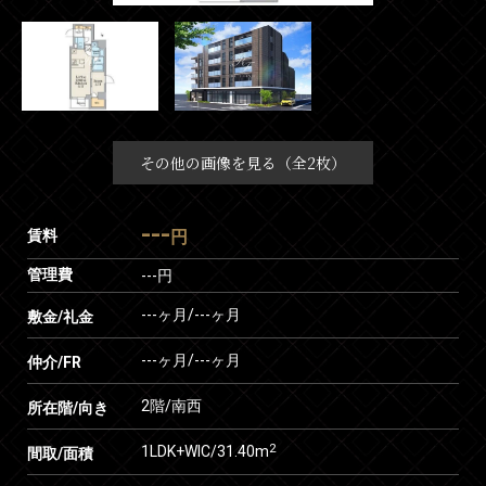
その他の画像を見る（全2枚）
---
賃料
円
管理費
---円
---ヶ月
/
---ヶ月
敷金/礼金
---ヶ月
/
---ヶ月
仲介/FR
2階/南西
所在階/向き
2
1LDK+WIC/31.40m
間取/面積