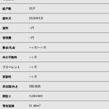
33戸
総戸数
2026年5月
築年月
---
円
賃料
---円
管理費
---ヶ月
/
---ヶ月
敷金/礼金
---ヶ月
仲介手数料
---ヶ月
フリーレント
---ヶ月
更新料
2階/南西
所在階/向き
1LDK+WIC
間取り
2
31.40m
専有面積