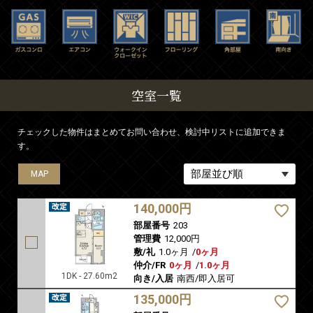
空室一覧
チェックした物件はまとめてお問い合わせ、検討中リストに追加できま
す。
MAP
MAP
MAP
MAP
MAP
140,000円
部屋番号
203
管理費
12,000円
敷/礼
1.0ヶ月
/
0ヶ月
仲介/FR
0ヶ月
/
1.0ヶ月
1DK - 27.60m2
向き/入居
南西/即入居可
135,000円