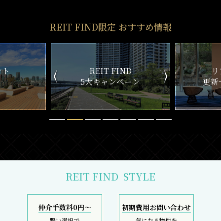
REIT FIND限定 おすすめ情報
ND
リアルタイム
新
ペーン
更新一覧チェック
REIT FIND
STYLE
仲介手数料0円～
初期費用お問い合わせ
賢い選択で
気になる物件を