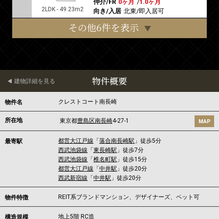
仲介/FR
0ヶ月
/
1.0ヶ月
2LDK - 49.23m2
向き/入居
北東/即入居可
その他6件を表示
物件概要
建物詳細を見る
クレストコート南長崎
物件名
所在地
東京都
豊島区
南長崎
4-27-1
MAP
都営大江戸線
「
落合南長崎駅
」徒歩5分
最寄駅
西武池袋線
「
東長崎駅
」徒歩7分
西武池袋線
「
椎名町駅
」徒歩15分
都営大江戸線
「
中井駅
」徒歩20分
西武新宿線
「
中井駅
」徒歩20分
REIT系ブランドマンション、デザイナーズ、ペット可
物件特徴
地上5階 RC造
構造規模