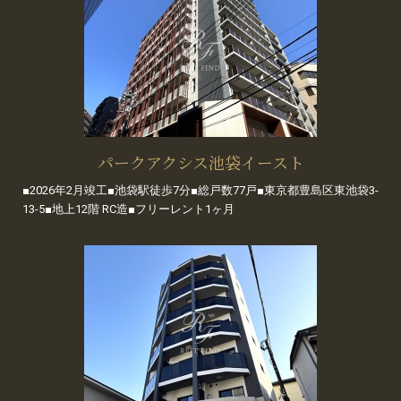
パークアクシス池袋イースト
■2026年2月竣工■池袋駅徒歩7分■総戸数77戸■東京都豊島区東池袋3-
13-5■地上12階 RC造■フリーレント1ヶ月