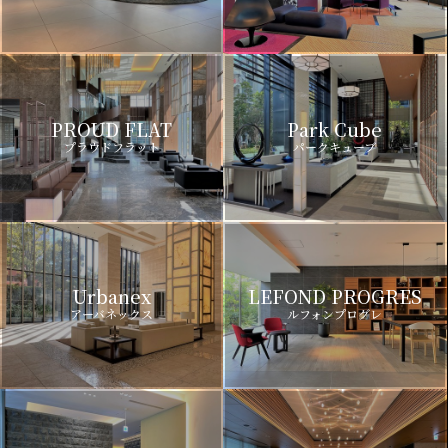
PROUD FLAT
Park Cube
プラウドフラット
パークキューブ
Urbanex
LEFOND PROGRES
アーバネックス
ルフォンプログレ