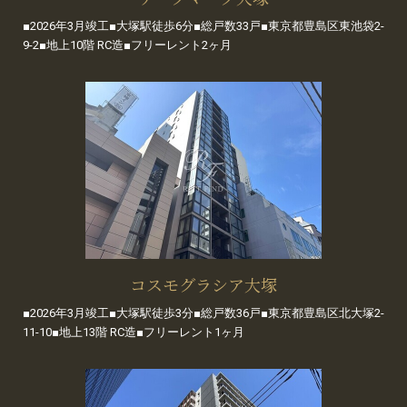
■2026年3月竣工■大塚駅徒歩6分■総戸数33戸■東京都豊島区東池袋2-
9-2■地上10階 RC造■フリーレント2ヶ月
コスモグラシア大塚
■2026年3月竣工■大塚駅徒歩3分■総戸数36戸■東京都豊島区北大塚2-
11-10■地上13階 RC造■フリーレント1ヶ月