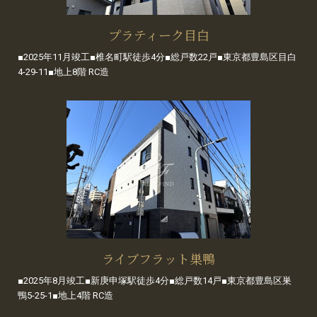
プラティーク目白
■2025年11月竣工■椎名町駅徒歩4分■総戸数22戸■東京都豊島区目白
4-29-11■地上8階 RC造
ライブフラット巣鴨
■2025年8月竣工■新庚申塚駅徒歩4分■総戸数14戸■東京都豊島区巣
鴨5-25-1■地上4階 RC造