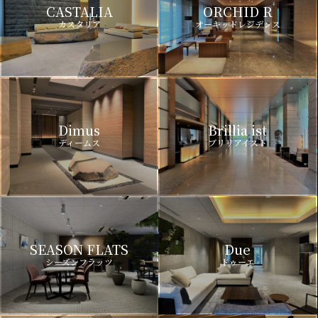
CASTALIA
ORCHID R
カスタリア
オーキッドレジデンス
Dimus
Brillia ist
ディームス
ブリリアイスト
SEASON FLATS
Due
シーズンフラッツ
ドゥーエ