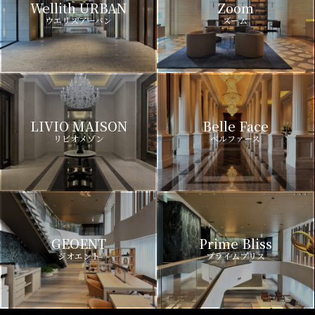
Wellith URBAN
Zoom
ウエリスアーバン
ズーム
LIVIO MAISON
Belle Face
リビオメゾン
ベルファース
GEOENT
Prime Bliss
ジオエント
プライムブリス