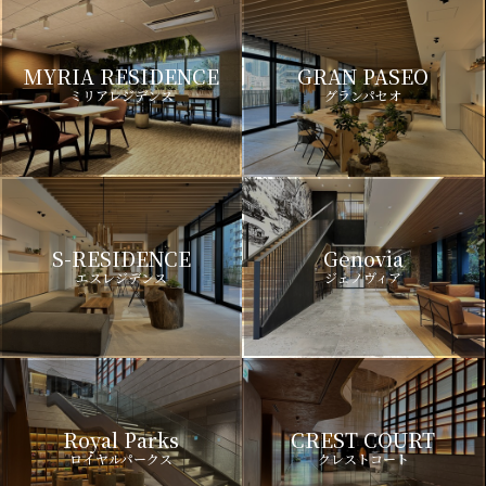
MYRIA RESIDENCE
GRAN PASEO
ミリアレジデンス
グランパセオ
S-RESIDENCE
Genovia
エスレジデンス
ジェノヴィア
Royal Parks
CREST COURT
ロイヤルパークス
クレストコート