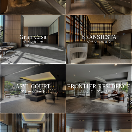
Gran Casa
BRANSIESTA
グランカーサ
ブランシエスタ
ASYL COURT
FRONTIER RESIDENCE
アジールコート
フロンティアレジデンス