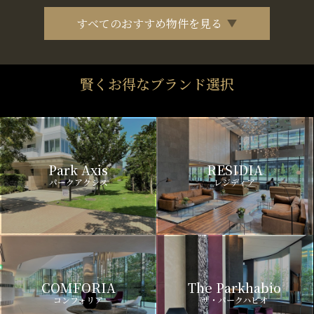
すべてのおすすめ物件を見る
賢くお得なブランド選択
Park Axis
RESIDIA
パークアクシス
レジディア
COMFORIA
The Parkhabio
コンフォリア
ザ・パークハビオ