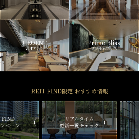
GEOENT
Prime Bliss
ジオエント
プライムブリス
REIT FIND限定 おすすめ情報
ND
リアルタイム
新
ペーン
更新一覧チェック