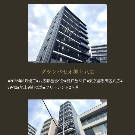
グランパセオ押上八広
■2026年3月竣工■八広駅徒歩9分■総戸数51戸■東京都墨田区八広4-
39-12■地上9階 RC造■フリーレント2ヶ月