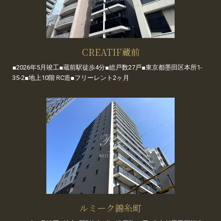
CREATIF蔵前
■2026年5月竣工■蔵前駅徒歩4分■総戸数27戸■東京都墨田区本所1-
35-2■地上10階 RC造■フリーレント2ヶ月
ルミーク錦糸町