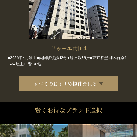
ドゥーエ両国4
■2026年4月竣工■両国駅徒歩12分■総戸数39戸■東京都墨田区石原4-
1-4■地上11階 RC造
すべてのおすすめ物件を見る
賢くお得なブランド選択