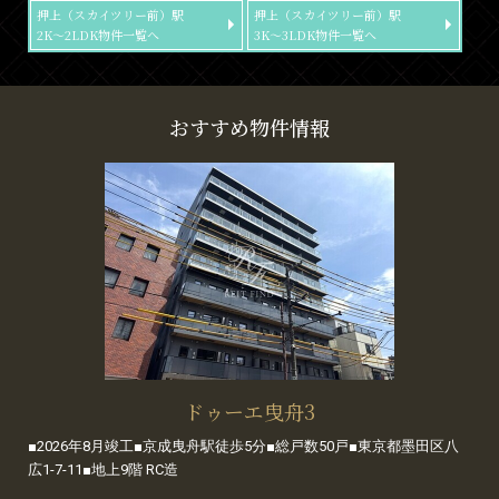
押上（スカイツリー前）駅
押上（スカイツリー前）駅
2K～2LDK物件一覧へ
3K～3LDK物件一覧へ
おすすめ物件情報
ドゥーエ曳舟3
■2026年8月竣工■京成曳舟駅徒歩5分■総戸数50戸■東京都墨田区八
広1-7-11■地上9階 RC造