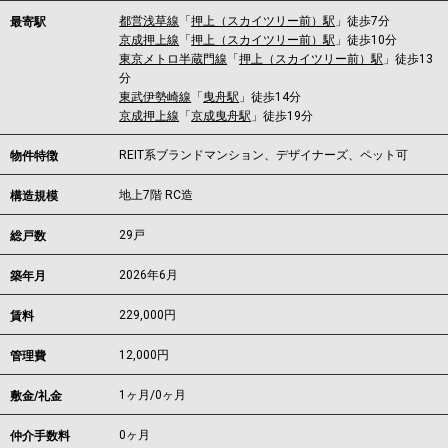
都営浅草線
「
押上（スカイツリー前）駅
」徒歩7分
最寄駅
京成押上線
「
押上（スカイツリー前）駅
」徒歩10分
東京メトロ半蔵門線
「
押上（スカイツリー前）駅
」徒歩13
分
東武伊勢崎線
「
曳舟駅
」徒歩14分
京成押上線
「
京成曳舟駅
」徒歩19分
REIT系ブランドマンション、デザイナーズ、ペット可
物件特徴
地上7階 RC造
構造規模
29戸
総戸数
2026年6月
築年月
229,000
円
賃料
12,000円
管理費
1ヶ月
/
0ヶ月
敷金/礼金
0ヶ月
仲介手数料