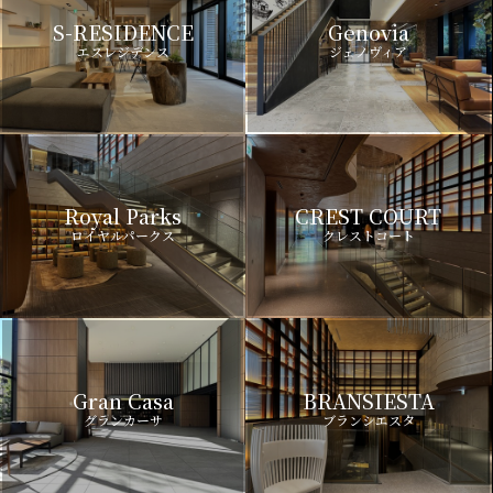
S-RESIDENCE
Genovia
エスレジデンス
ジェノヴィア
Royal Parks
CREST COURT
ロイヤルパークス
クレストコート
Gran Casa
BRANSIESTA
グランカーサ
ブランシエスタ