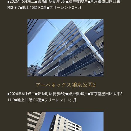
■2026年6月竣工■錦糸町駅徒歩5分■総戸数93戸■東京都墨田区江東
橋2-8-7■地上15階 RC造■フリーレント2ヶ月
アーバネックス錦糸公園3
■2026年6月竣工■錦糸町駅徒歩6分■総戸数40戸■東京都墨田区太平3-
11-9■地上11階 RC造■フリーレント1ヶ月