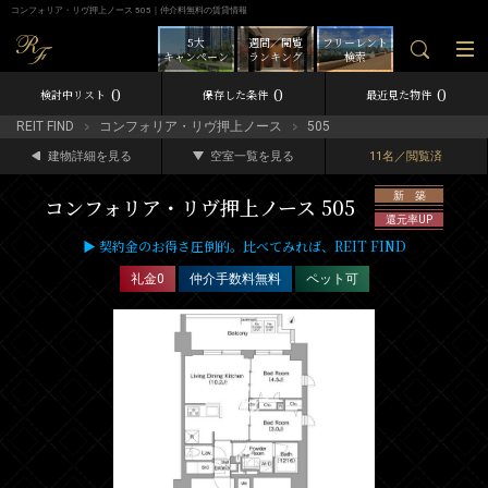
コンフォリア・リヴ押上ノース 505｜仲介料無料の賃貸情報
5大
週間／閲覧
フリーレント
キャンペーン
ランキング
検索
0
0
0
検討中リスト
保存した条件
最近見た物件
REIT FIND
コンフォリア・リヴ押上ノース
505
建物詳細を見る
空室一覧を見る
11名／閲覧済
新 築
コンフォリア・リヴ押上ノース 505
還元率UP
▶ 契約金のお得さ圧倒的。比べてみれば、REIT FIND
礼金0
仲介手数料無料
ペット可