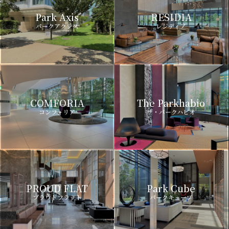
Park Axis
RESIDIA
パークアクシス
レジディア
COMFORIA
The Parkhabio
コンフォリア
ザ・パークハビオ
PROUD FLAT
Park Cube
プラウドフラット
パークキューブ