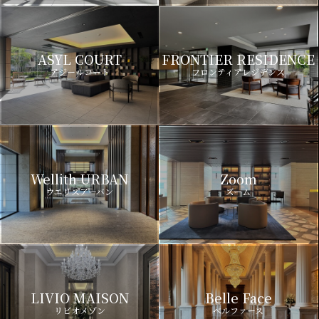
ASYL COURT
FRONTIER RESIDENCE
アジールコート
フロンティアレジデンス
Wellith URBAN
Zoom
ウエリスアーバン
ズーム
LIVIO MAISON
Belle Face
リビオメゾン
ベルファース