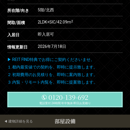
5階/北西
所在階/向き
2
2LDK+SIC/42.09m
間取/面積
即入居可
入居日
2026年7月18日
情報更新日
▶ REIT FIND特典でお得にご契約くださいませ。
１.都内最安値での契約を、即時に提示致します。
２.初期費用のお見積りを、即時に案内致します。
３.内覧・リモート内覧を、即時に提案致します。
0120-139-692
電話受付 24時間 年中無休 即日お見積り
部屋設備
建物詳細を見る