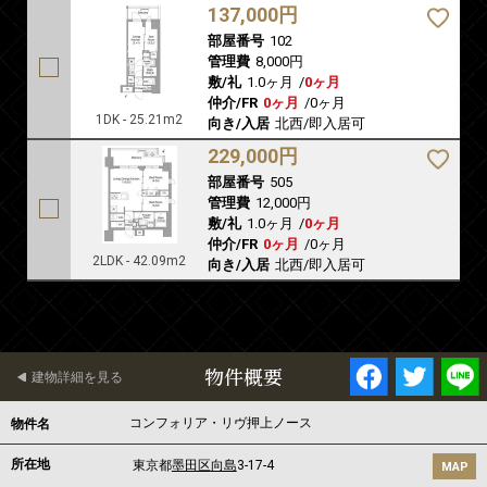
137,000円
部屋番号
102
管理費
8,000円
敷/礼
1.0ヶ月
/
0ヶ月
仲介/FR
0ヶ月
/
0ヶ月
1DK - 25.21m2
向き/入居
北西/即入居可
229,000円
部屋番号
505
管理費
12,000円
敷/礼
1.0ヶ月
/
0ヶ月
仲介/FR
0ヶ月
/
0ヶ月
2LDK - 42.09m2
向き/入居
北西/即入居可
物件概要
建物詳細を見る
コンフォリア・リヴ押上ノース
物件名
所在地
東京都
墨田区
向島
3-17-4
MAP