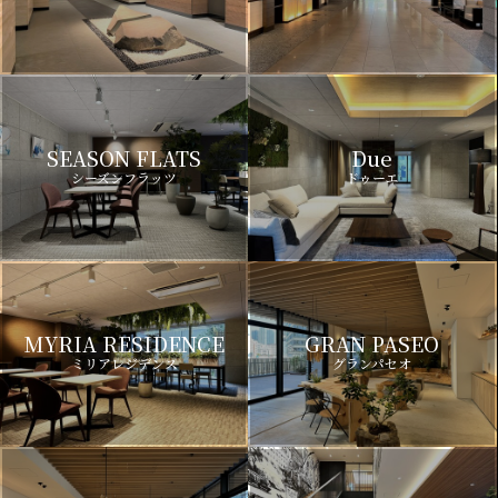
SEASON FLATS
Due
シーズンフラッツ
ドゥーエ
MYRIA RESIDENCE
GRAN PASEO
ミリアレジデンス
グランパセオ