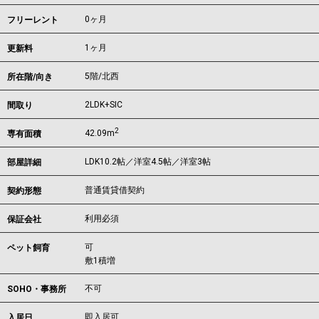
0ヶ月
フリーレント
1ヶ月
更新料
5階/北西
所在階/向き
2LDK+SIC
間取り
2
42.09m
専有面積
LDK10.2帖／洋室4.5帖／洋室3帖
部屋詳細
普通賃貸借契約
契約形態
利用必須
保証会社
可
ペット飼育
敷1積増
不可
SOHO・事務所
即入居可
入居日