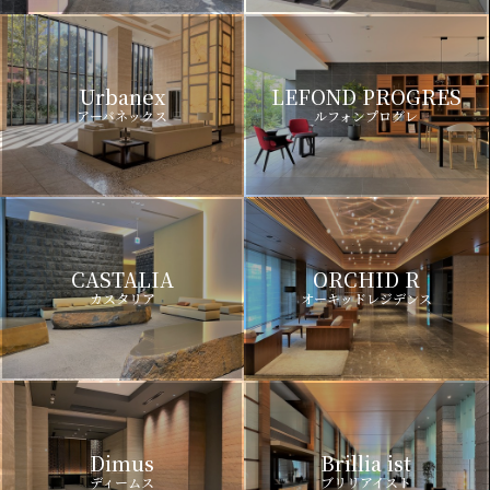
Urbanex
LEFOND PROGRES
アーバネックス
ルフォンプログレ
CASTALIA
ORCHID R
カスタリア
オーキッドレジデンス
Dimus
Brillia ist
ディームス
ブリリアイスト