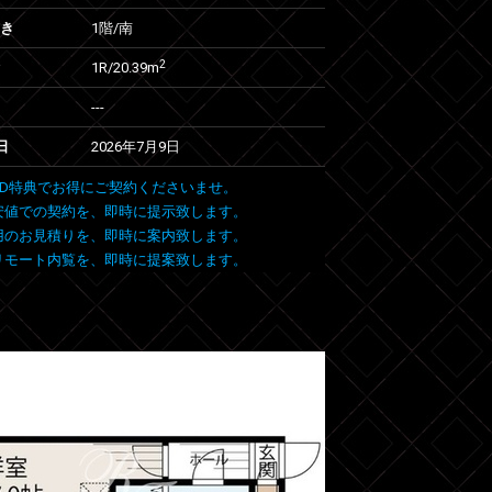
向き
1階/南
2
1R/20.39m
---
日
2026年7月9日
 FIND特典でお得にご契約くださいませ。
安値での契約を、即時に提示致します。
用のお見積りを、即時に案内致します。
リモート内覧を、即時に提案致します。