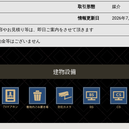
取引形態
媒介
情報更新日
2026年
容やお見積り等は、即日ご案内をさせて頂きます
約金等はございません
建物設備