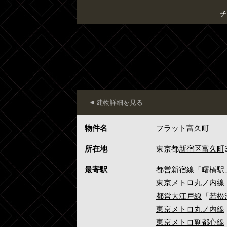
チ
建物詳細を見る
物件名
フラット富久町
所在地
東京都
新宿区
富久町
最寄駅
都営新宿線
「
曙橋駅
東京メトロ丸ノ内線
都営大江戸線
「
若松
東京メトロ丸ノ内線
東京メトロ副都心線