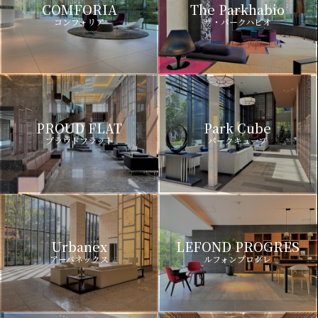
COMFORIA
The Parkhabio
コンフォリア
ザ・パークハビオ
PROUD FLAT
Park Cube
プラウドフラット
パークキューブ
Urbanex
LEFOND PROGRES
アーバネックス
ルフォンプログレ