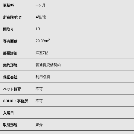
---ヶ月
更新料
4階/南
所在階/向き
1R
間取り
2
20.39m
専有面積
洋室7帖
部屋詳細
普通賃貸借契約
契約形態
利用必須
保証会社
不可
ペット飼育
不可
SOHO・事務所
---
入居日
媒介
取引形態