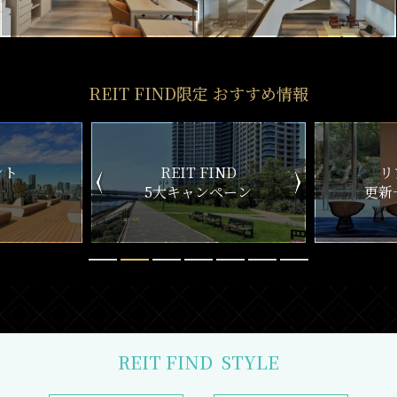
REIT FIND限定 おすすめ情報
ND
リアルタイム
新
ペーン
更新一覧チェック
REIT FIND
STYLE