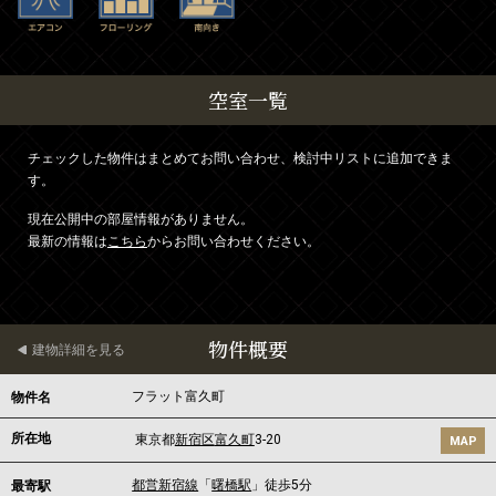
空室一覧
チェックした物件はまとめてお問い合わせ、検討中リストに追加できま
す。
現在公開中の部屋情報がありません。
最新の情報は
こちら
からお問い合わせください。
物件概要
建物詳細を見る
フラット富久町
物件名
所在地
東京都
新宿区
富久町
3-20
MAP
都営新宿線
「
曙橋駅
」徒歩5分
最寄駅