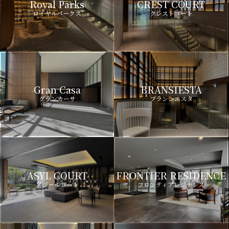
Royal Parks
CREST COURT
ロイヤルパークス
クレストコート
Gran Casa
BRANSIESTA
グランカーサ
ブランシエスタ
ASYL COURT
FRONTIER RESIDENCE
アジールコート
フロンティアレジデンス