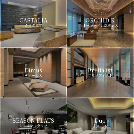
CASTALIA
ORCHID R
カスタリア
オーキッドレジデンス
Dimus
Brillia ist
ディームス
ブリリアイスト
SEASON FLATS
Due
シーズンフラッツ
ドゥーエ