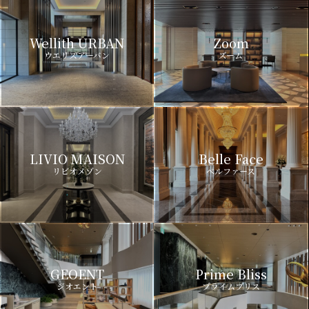
Wellith URBAN
Zoom
ウエリスアーバン
ズーム
LIVIO MAISON
Belle Face
リビオメゾン
ベルファース
GEOENT
Prime Bliss
ジオエント
プライムブリス