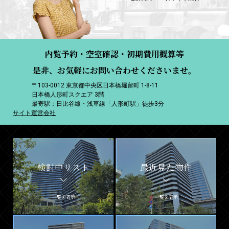
内覧予約・空室確認・初期費用概算等
是非、お気軽にお問い合わせくださいませ。
〒103-0012 東京都中央区日本橋堀留町 1-8-11
日本橋人形町スクエア 3階
最寄駅：日比谷線・浅草線「人形町駅」徒歩3分
サイト運営会社
検討中リスト
最近見た物件
一覧を表示
一覧を表示