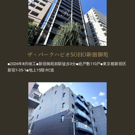
ザ・パークハビオSOHO新宿御苑
■2026年8月竣工■新宿御苑前駅徒歩3分■総戸数110戸■東京都新宿区
新宿1-35-1■地上15階 RC造