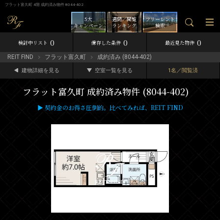
フラット富久町 4階 成約済み物件 8044-402
5大
週間／閲覧
フリーレント
キャンペーン
ランキング
検索
0
0
0
検討中リスト
保存した条件
最近見た物件
REIT FIND
フラット富久町
成約済み (8044-402)
建物詳細を見る
空室一覧を見る
1名／閲覧済
フラット富久町 成約済み物件 (8044-402)
▶ 契約金のお得さ圧倒的。比べてみれば、REIT FIND