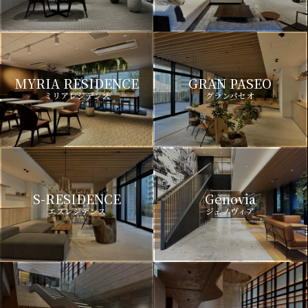
MYRIA RESIDENCE
GRAN PASEO
ミリアレジデンス
グランパセオ
S-RESIDENCE
Genovia
エスレジデンス
ジェノヴィア