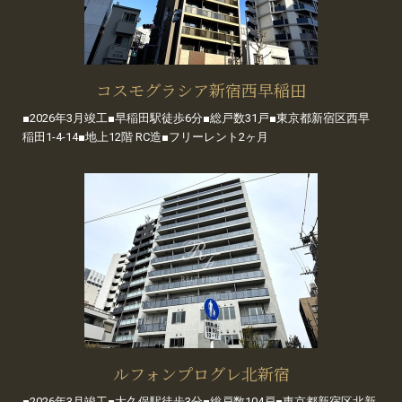
コスモグラシア新宿西早稲田
■2026年3月竣工■早稲田駅徒歩6分■総戸数31戸■東京都新宿区西早
稲田1-4-14■地上12階 RC造■フリーレント2ヶ月
ルフォンプログレ北新宿
■2026年3月竣工■大久保駅徒歩3分■総戸数104戸■東京都新宿区北新