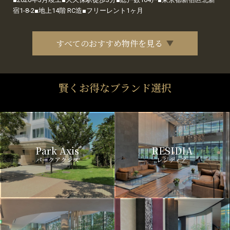
宿1-8-2■地上14階 RC造■フリーレント1ヶ月
すべてのおすすめ物件を見る
賢くお得なブランド選択
Park Axis
RESIDIA
パークアクシス
レジディア