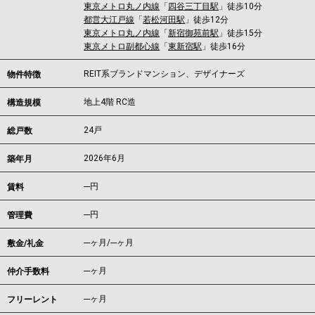
東京メトロ丸ノ内線
「
四谷三丁目駅
」徒歩10分
都営大江戸線
「
若松河田駅
」徒歩12分
東京メトロ丸ノ内線
「
新宿御苑前駅
」徒歩15分
東京メトロ副都心線
「
東新宿駅
」徒歩16分
REIT系ブランドマンション、デザイナーズ
物件特徴
地上4階 RC造
構造規模
24戸
総戸数
2026年6月
築年月
---
円
賃料
---円
管理費
---ヶ月
/
---ヶ月
敷金/礼金
---ヶ月
仲介手数料
---ヶ月
フリーレント