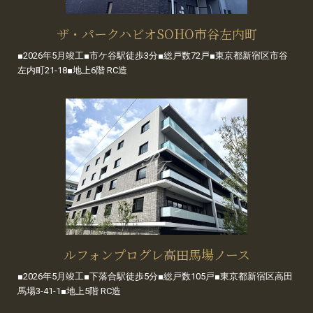
ザ・パークハビオSOHO市谷左内町
■2026年5月竣工■市ケ谷駅徒歩3分■総戸数72戸■東京都新宿区市谷
左内町21-18■地上6階 RC造
ルフォンプログレ高田馬場ノース
■2026年5月竣工■下落合駅徒歩5分■総戸数105戸■東京都新宿区高田
馬場3-41-1■地上5階 RC造