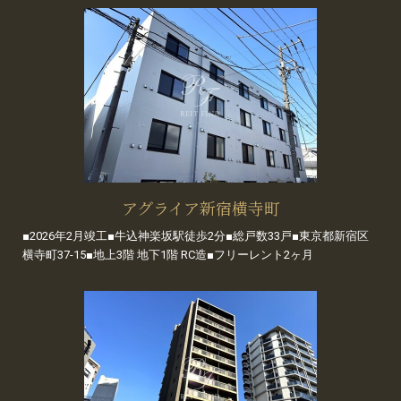
アグライア新宿横寺町
■2026年2月竣工■牛込神楽坂駅徒歩2分■総戸数33戸■東京都新宿区
横寺町37-15■地上3階 地下1階 RC造■フリーレント2ヶ月