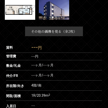
その他の画像を見る（全2枚）
---
賃料
円
管理費
---円
---ヶ月
/
---ヶ月
敷金/礼金
---ヶ月
/
---ヶ月
仲介/FR
4階/南
所在階/向き
2
1R/20.39m
間取/面積
---
入居日