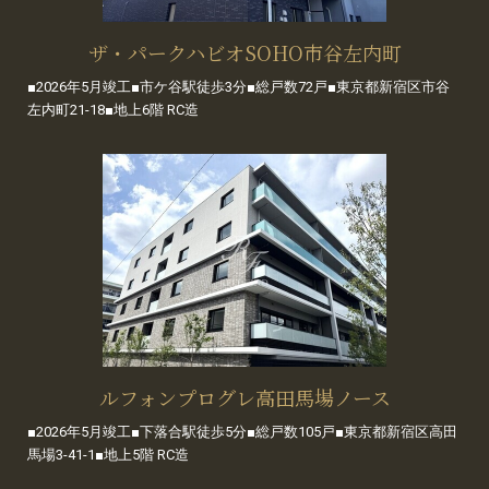
ザ・パークハビオSOHO市谷左内町
■2026年5月竣工■市ケ谷駅徒歩3分■総戸数72戸■東京都新宿区市谷
左内町21-18■地上6階 RC造
ルフォンプログレ高田馬場ノース
■2026年5月竣工■下落合駅徒歩5分■総戸数105戸■東京都新宿区高田
馬場3-41-1■地上5階 RC造