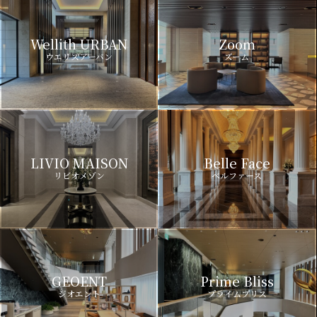
Wellith URBAN
Zoom
ウエリスアーバン
ズーム
LIVIO MAISON
Belle Face
リビオメゾン
ベルファース
GEOENT
Prime Bliss
ジオエント
プライムブリス