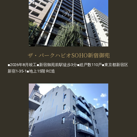
ザ・パークハビオSOHO新宿御苑
■2026年8月竣工■新宿御苑前駅徒歩3分■総戸数110戸■東京都新宿区
新宿1-35-1■地上15階 RC造