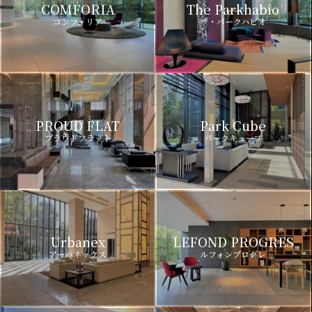
COMFORIA
The Parkhabio
コンフォリア
ザ・パークハビオ
PROUD FLAT
Park Cube
プラウドフラット
パークキューブ
Urbanex
LEFOND PROGRES
アーバネックス
ルフォンプログレ