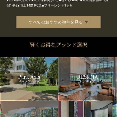
宿1-8-2■地上14階 RC造■フリーレント1ヶ月
すべてのおすすめ物件を見る
賢くお得なブランド選択
Park Axis
RESIDIA
パークアクシス
レジディア