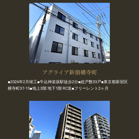
アグライア新宿横寺町
■2026年2月竣工■牛込神楽坂駅徒歩2分■総戸数33戸■東京都新宿区
横寺町37-15■地上3階 地下1階 RC造■フリーレント2ヶ月