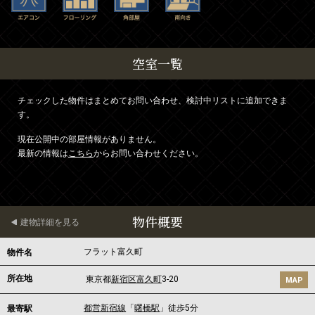
空室一覧
チェックした物件はまとめてお問い合わせ、検討中リストに追加できま
す。
現在公開中の部屋情報がありません。
最新の情報は
こちら
からお問い合わせください。
物件概要
建物詳細を見る
フラット富久町
物件名
所在地
東京都
新宿区
富久町
3-20
MAP
都営新宿線
「
曙橋駅
」徒歩5分
最寄駅