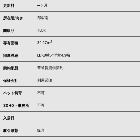
---ヶ月
更新料
2階/南
所在階/向き
1LDK
間取り
2
30.07m
専有面積
LDK8帖／洋室4.3帖
部屋詳細
普通賃貸借契約
契約形態
利用必須
保証会社
不可
ペット飼育
不可
SOHO・事務所
---
入居日
媒介
取引形態