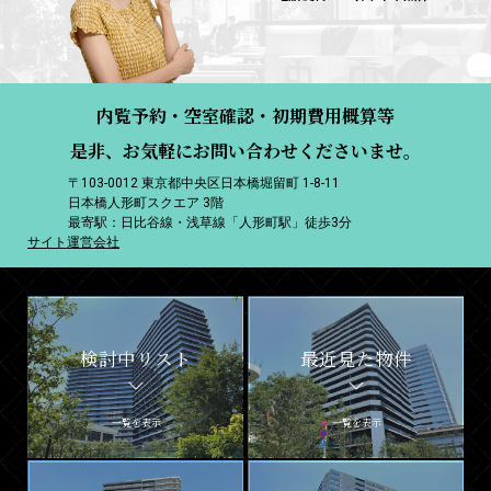
内覧予約・空室確認・初期費用概算等
是非、お気軽にお問い合わせくださいませ。
〒103-0012 東京都中央区日本橋堀留町 1-8-11
日本橋人形町スクエア 3階
最寄駅：日比谷線・浅草線「人形町駅」徒歩3分
サイト運営会社
検討中リスト
最近見た物件
一覧を表示
一覧を表示