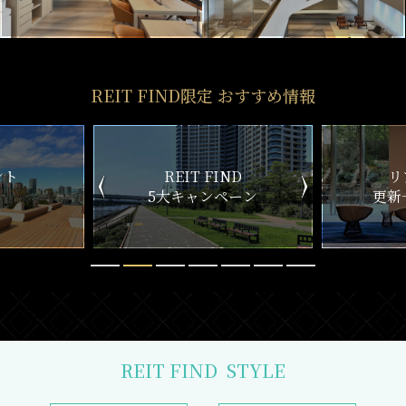
REIT FIND限定 おすすめ情報
ND
リアルタイム
新
ペーン
更新一覧チェック
REIT FIND
STYLE