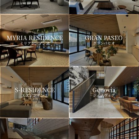
MYRIA RESIDENCE
GRAN PASEO
ミリアレジデンス
グランパセオ
S-RESIDENCE
Genovia
エスレジデンス
ジェノヴィア