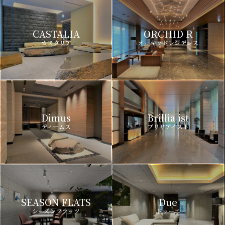
CASTALIA
ORCHID R
カスタリア
オーキッドレジデンス
Dimus
Brillia ist
ディームス
ブリリアイスト
SEASON FLATS
Due
シーズンフラッツ
ドゥーエ