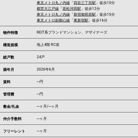
東京メトロ丸ノ内線
「
四谷三丁目駅
」徒歩10分
都営大江戸線
「
若松河田駅
」徒歩12分
東京メトロ丸ノ内線
「
新宿御苑前駅
」徒歩15分
東京メトロ副都心線
「
東新宿駅
」徒歩16分
REIT系ブランドマンション、デザイナーズ
物件特徴
地上4階 RC造
構造規模
24戸
総戸数
2026年6月
築年月
---
円
賃料
---円
管理費
---ヶ月
/
---ヶ月
敷金/礼金
---ヶ月
仲介手数料
---ヶ月
フリーレント