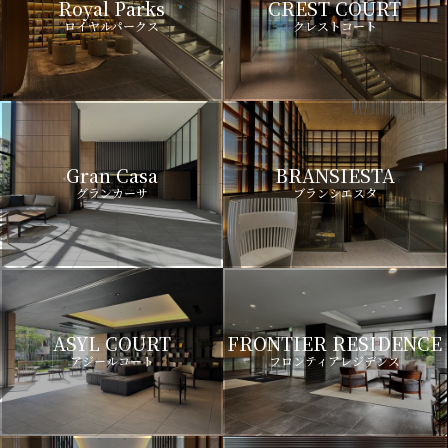
Royal Parks
CREST COURT
ロイヤルパークス
クレストコート
Gran Casa
BRANSIESTA
グランカーサ
ブランシエスタ
ASYL COURT
FRONTIER RESIDENCE
アジールコート
フロンティアレジデンス