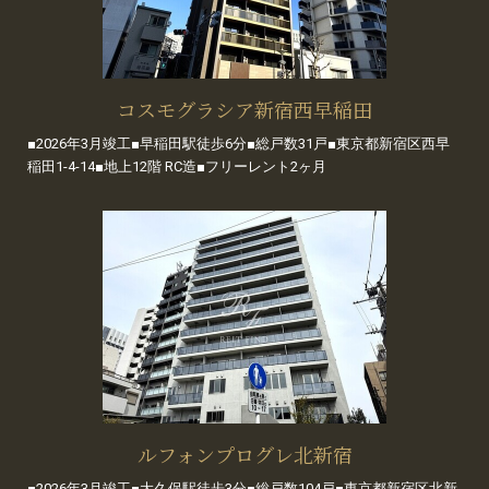
コスモグラシア新宿西早稲田
■2026年3月竣工■早稲田駅徒歩6分■総戸数31戸■東京都新宿区西早
稲田1-4-14■地上12階 RC造■フリーレント2ヶ月
ルフォンプログレ北新宿
■2026年3月竣工■大久保駅徒歩3分■総戸数104戸■東京都新宿区北新