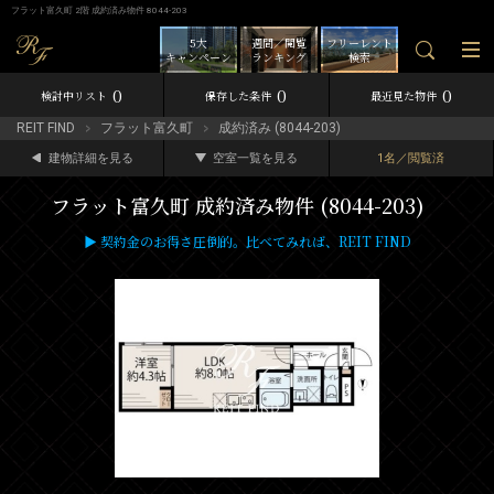
フラット富久町 2階 成約済み物件 8044-203
5大
週間／閲覧
フリーレント
キャンペーン
ランキング
検索
0
0
0
検討中リスト
保存した条件
最近見た物件
REIT FIND
フラット富久町
成約済み (8044-203)
建物詳細を見る
空室一覧を見る
1名／閲覧済
フラット富久町 成約済み物件 (8044-203)
▶ 契約金のお得さ圧倒的。比べてみれば、REIT FIND