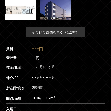
その他の画像を見る（全2枚）
---
賃料
円
管理費
---円
---ヶ月
/
---ヶ月
敷金/礼金
---ヶ月
/
---ヶ月
仲介/FR
2階/南
所在階/向き
2
1LDK/30.07m
間取/面積
---
入居日