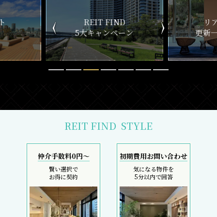
ND
リアルタイム
新
ペーン
更新一覧チェック
REIT FIND
STYLE
仲介手数料0円～
初期費用お問い合わせ
賢い選択で
気になる物件を
お得に契約
5分以内で回答