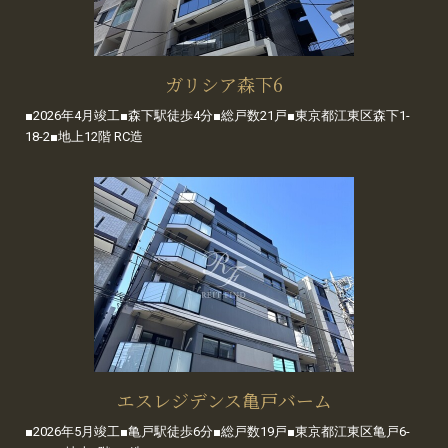
ガリシア森下6
■2026年4月竣工■森下駅徒歩4分■総戸数21戸■東京都江東区森下1-
18-2■地上12階 RC造
エスレジデンス亀戸バーム
■2026年5月竣工■亀戸駅徒歩6分■総戸数19戸■東京都江東区亀戸6-