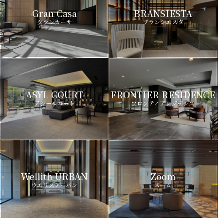
Gran Casa
BRANSIESTA
グランカーサ
ブランシエスタ
ASYL COURT
FRONTIER RESIDENCE
アジールコート
フロンティアレジデンス
Wellith URBAN
Zoom
ウエリスアーバン
ズーム