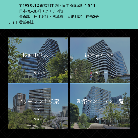
〒103-0012 東京都中央区日本橋堀留町 1-8-11
日本橋人形町スクエア 3階
最寄駅：日比谷線・浅草線「人形町駅」徒歩3分
サイト運営会社
検討中リスト
最近見た物件
一覧を表示
一覧を表示
フリーレント検索
新築マンション一覧
一覧を表示
一覧を表示