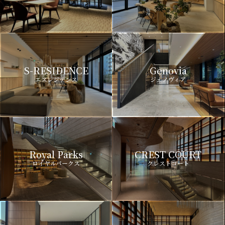
S-RESIDENCE
Genovia
エスレジデンス
ジェノヴィア
Royal Parks
CREST COURT
ロイヤルパークス
クレストコート