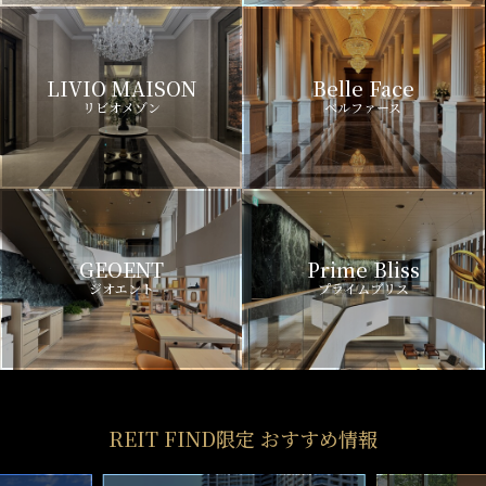
LIVIO MAISON
Belle Face
リビオメゾン
ベルファース
GEOENT
Prime Bliss
ジオエント
プライムブリス
REIT FIND限定 おすすめ情報