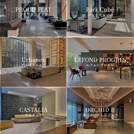
PROUD FLAT
Park Cube
プラウドフラット
パークキューブ
Urbanex
LEFOND PROGRES
アーバネックス
ルフォンプログレ
CASTALIA
ORCHID R
カスタリア
オーキッドレジデンス