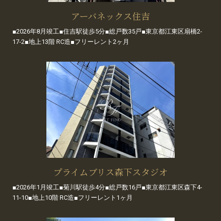
アーバネックス住吉
■2026年8月竣工■住吉駅徒歩5分■総戸数35戸■東京都江東区扇橋2-
17-2■地上13階 RC造■フリーレント2ヶ月
プライムブリス森下スタジオ
■2026年1月竣工■菊川駅徒歩4分■総戸数16戸■東京都江東区森下4-
11-10■地上10階 RC造■フリーレント1ヶ月