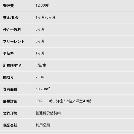
12,000円
管理費
1ヶ月
/
0ヶ月
敷金/礼金
0ヶ月
仲介手数料
0ヶ月
フリーレント
1ヶ月
更新料
8階/東
所在階/向き
2LDK
間取り
2
50.73m
専有面積
LDK11.1帖／洋室6.5帖／洋室4.9帖
部屋詳細
普通賃貸借契約
契約形態
利用必須
保証会社