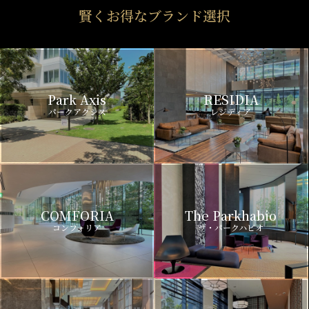
賢くお得なブランド選択
Park Axis
RESIDIA
パークアクシス
レジディア
COMFORIA
The Parkhabio
コンフォリア
ザ・パークハビオ