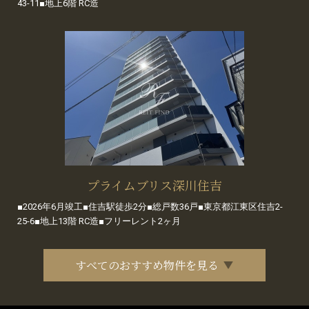
43-11■地上6階 RC造
プライムブリス深川住吉
■2026年6月竣工■住吉駅徒歩2分■総戸数36戸■東京都江東区住吉2-
25-6■地上13階 RC造■フリーレント2ヶ月
すべてのおすすめ物件を見る