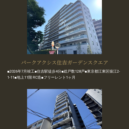
パークアクシス住吉ガーデンスクエア
■2026年7月竣工■住吉駅徒歩4分■総戸数128戸■東京都江東区猿江2-
1-11■地上11階 RC造■フリーレント1ヶ月