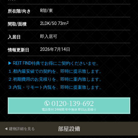
8階/東
所在階/向き
2
2LDK/50.73m
間取/面積
即入居可
入居日
2026年7月14日
情報更新日
▶ REIT FIND特典でお得にご契約くださいませ。
１.都内最安値での契約を、即時に提示致します。
２.初期費用のお見積りを、即時に案内致します。
３.内覧・リモート内覧を、即時に提案致します。
0120-139-692
電話受付 24時間 年中無休 即日お見積り
部屋設備
建物詳細を見る