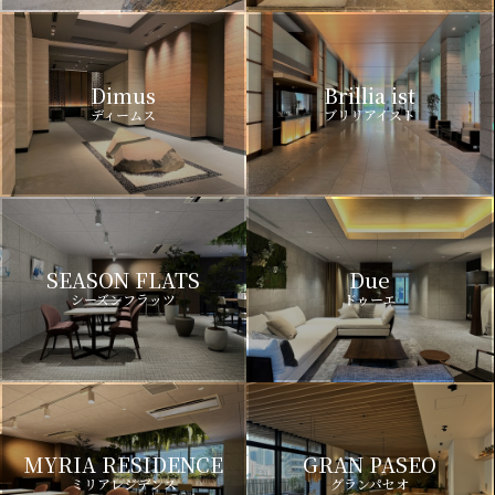
Dimus
Brillia ist
ディームス
ブリリアイスト
SEASON FLATS
Due
シーズンフラッツ
ドゥーエ
MYRIA RESIDENCE
GRAN PASEO
ミリアレジデンス
グランパセオ