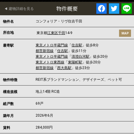
物件概要
建物詳細を見る
コンフォリア・リヴ住吉千田
物件名
所在地
東京都
江東区
千田
14-9
MAP
東京メトロ半蔵門線
「
住吉駅
」徒歩8分
最寄駅
都営新宿線
「
住吉駅
」徒歩11分
東京メトロ半蔵門線
「
清澄白河駅
」徒歩20分
東京メトロ東西線
「
東陽町駅
」徒歩20分
都営新宿線
「
西大島駅
」徒歩23分
REIT系ブランドマンション、デザイナーズ、ペット可
物件特徴
地上14階 RC造
構造規模
69戸
総戸数
2026年6月
築年月
284,000
円
賃料