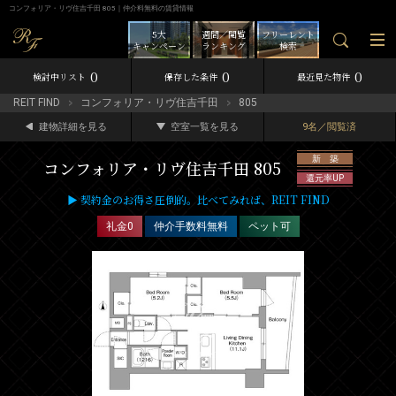
コンフォリア・リヴ住吉千田 805｜仲介料無料の賃貸情報
5大
週間／閲覧
フリーレント
キャンペーン
ランキング
検索
0
0
0
検討中リスト
保存した条件
最近見た物件
REIT FIND
コンフォリア・リヴ住吉千田
805
建物詳細を見る
空室一覧を見る
9名／閲覧済
新 築
コンフォリア・リヴ住吉千田 805
還元率UP
▶ 契約金のお得さ圧倒的。比べてみれば、REIT FIND
礼金0
仲介手数料無料
ペット可