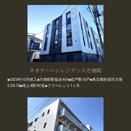
ネオアーバンレジデンス方南町
■2025年10月竣工■方南町駅徒歩4分■総戸数16戸■東京都杉並区方南
2-20-10■地上4階 RC造■フリーレント1ヶ月