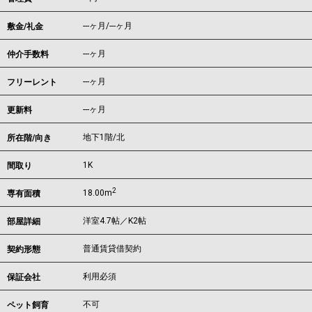
---ヶ月
/
---ヶ月
敷金/礼金
---ヶ月
仲介手数料
---ヶ月
フリーレント
---ヶ月
更新料
地下1階/北
所在階/向き
1K
間取り
2
18.00m
専有面積
洋室4.7帖／K2帖
部屋詳細
普通賃貸借契約
契約形態
利用必須
保証会社
不可
ペット飼育