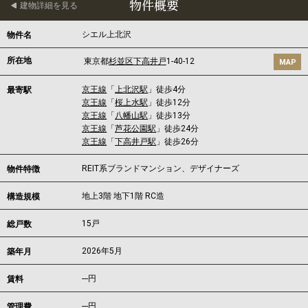
物件概要
建物詳細を見る
シエル上北沢
物件名
所在地
東京都
杉並区
下高井戸
1-40-12
MAP
京王線
「
上北沢駅
」徒歩4分
最寄駅
京王線
「
桜上水駅
」徒歩12分
京王線
「
八幡山駅
」徒歩13分
京王線
「
芦花公園駅
」徒歩24分
京王線
「
下高井戸駅
」徒歩26分
REIT系ブランドマンション、デザイナーズ
物件特徴
地上3階 地下1階 RC造
構造規模
15戸
総戸数
2026年5月
築年月
---
円
賃料
---円
管理費