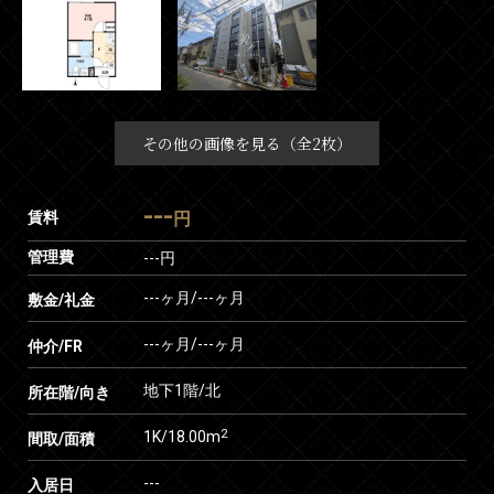
その他の画像を見る（全2枚）
---
賃料
円
管理費
---円
---ヶ月
/
---ヶ月
敷金/礼金
---ヶ月
/
---ヶ月
仲介/FR
地下1階/北
所在階/向き
2
1K/18.00m
間取/面積
---
入居日