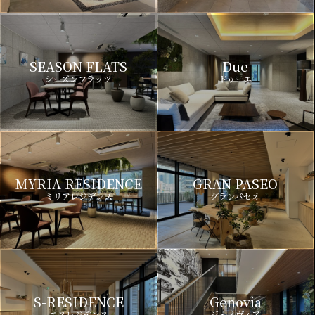
SEASON FLATS
Due
シーズンフラッツ
ドゥーエ
MYRIA RESIDENCE
GRAN PASEO
ミリアレジデンス
グランパセオ
S-RESIDENCE
Genovia
エスレジデンス
ジェノヴィア