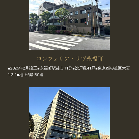
コンフォリア・リヴ永福町
■2026年2月竣工■永福町駅徒歩11分■総戸数41戸■東京都杉並区大宮
1-2-1■地上6階 RC造