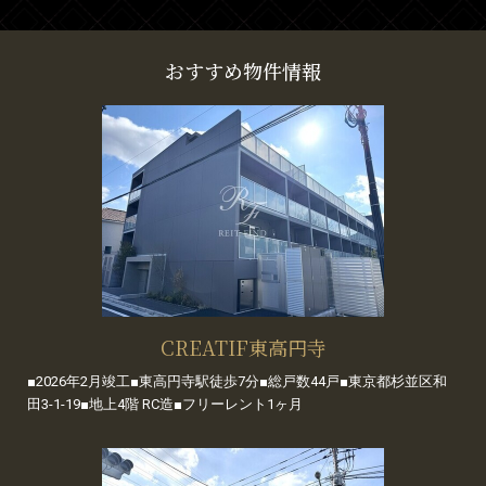
おすすめ物件情報
CREATIF東高円寺
■2026年2月竣工■東高円寺駅徒歩7分■総戸数44戸■東京都杉並区和
田3-1-19■地上4階 RC造■フリーレント1ヶ月