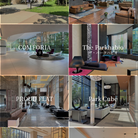
パークアクシス
レジディア
COMFORIA
The Parkhabio
コンフォリア
ザ・パークハビオ
PROUD FLAT
Park Cube
プラウドフラット
パークキューブ