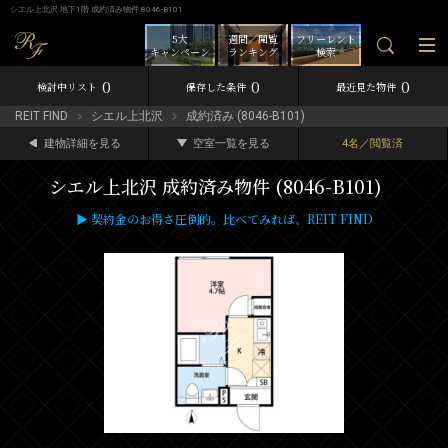
シエル上北沢 地下1階 成約済み物件 8046-B101
5大
週間／閲覧
フリーレント
キャンペーン
ランキング
検索
0
0
0
検討中リスト
保存した条件
最近見た物件
REIT FIND
シエル上北沢
成約済み (8046-B101)
建物詳細を見る
空室一覧を見る
4名／閲覧済
シエル上北沢 成約済み物件 (8046-B101)
▶ 契約金のお得さ圧倒的。比べてみれば、REIT FIND