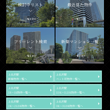
検討中リスト
最近見た物件
一覧を表示
一覧を表示
フリーレント検索
新築マンション一覧
一覧を表示
一覧を表示
上北沢駅
上北沢駅
新築物件一覧へ
ペット可物件一覧へ
上北沢駅
上北沢駅
1R～1K物件一覧へ
1DK～1LDK物件一覧へ
上北沢駅
上北沢駅
2K～2LDK物件一覧へ
3K～3LDK物件一覧へ