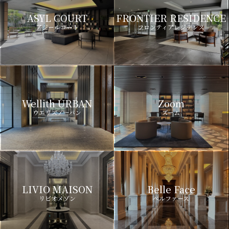
ASYL COURT
FRONTIER RESIDENCE
アジールコート
フロンティアレジデンス
Wellith URBAN
Zoom
ウエリスアーバン
ズーム
LIVIO MAISON
Belle Face
リビオメゾン
ベルファース