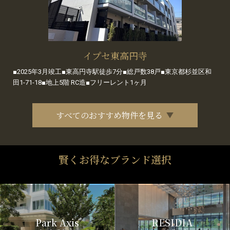
イプセ東高円寺
■2025年3月竣工■東高円寺駅徒歩7分■総戸数38戸■東京都杉並区和
田1-71-18■地上5階 RC造■フリーレント1ヶ月
すべてのおすすめ物件を見る
賢くお得なブランド選択
Park Axis
RESIDIA