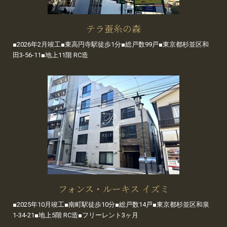
テラ蚕糸の森
■2026年2月竣工■東高円寺駅徒歩1分■総戸数99戸■東京都杉並区和
田3-56-11■地上11階 RC造
フォンス・ルーキス イズミ
■2025年10月竣工■南町駅徒歩10分■総戸数14戸■東京都杉並区和泉
1-34-21■地上5階 RC造■フリーレント3ヶ月