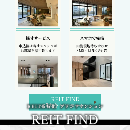
採寸サービス
スマホで完結
申込後は当社スタッフが
内覧現地待ち合わせ
お部屋を採寸致します
SMS・LINEで対応
REIT FIND
5大キャンペーン