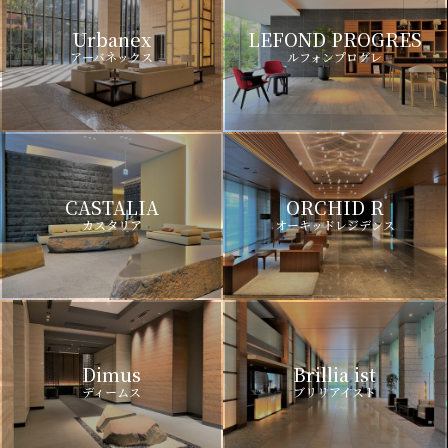
Urbanex
LEFOND PROGRES
アーバネックス
ルフォンプログレ
CASTALIA
ORCHID R
カスタリア
オーキッドレジデンス
Dimus
Brillia ist
ディームス
ブリリアイスト