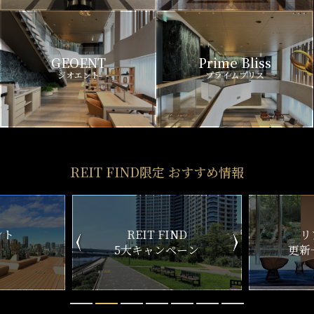
GEOENT
Prime Bliss
ジオエント
プライムブリス
REIT FIND限定 おすすめ情報
ND
リアルタイム
新
ペーン
更新一覧チェック