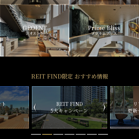
GEOENT
Prime Bliss
ジオエント
プライムブリス
REIT FIND限定 おすすめ情報
ND
リアルタイム
新
ペーン
更新一覧チェック