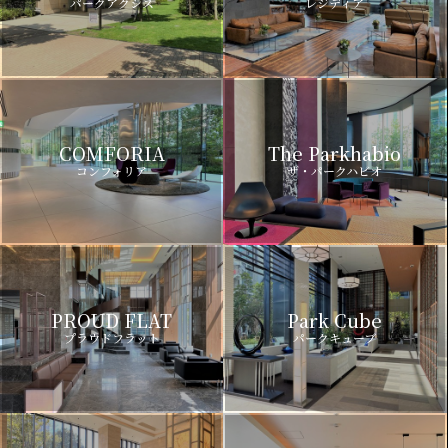
パークアクシス
レジディア
COMFORIA
The Parkhabio
コンフォリア
ザ・パークハビオ
PROUD FLAT
Park Cube
プラウドフラット
パークキューブ