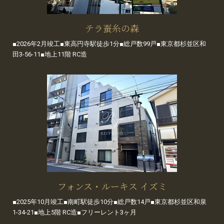
テラ蚕糸の森
■2026年2月竣工■東高円寺駅徒歩1分■総戸数99戸■東京都杉並区和
田3-56-11■地上11階 RC造
フォンス・ルーキス イズミ
■2025年10月竣工■南町駅徒歩10分■総戸数14戸■東京都杉並区和泉
1-34-21■地上5階 RC造■フリーレント3ヶ月