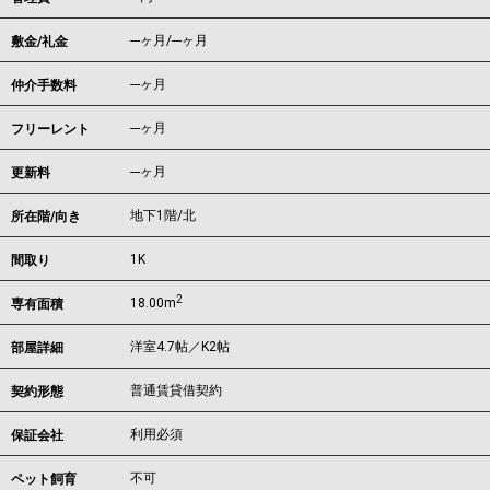
---ヶ月
/
---ヶ月
敷金/礼金
---ヶ月
仲介手数料
---ヶ月
フリーレント
---ヶ月
更新料
地下1階/北
所在階/向き
1K
間取り
2
18.00m
専有面積
洋室4.7帖／K2帖
部屋詳細
普通賃貸借契約
契約形態
利用必須
保証会社
不可
ペット飼育