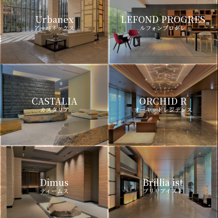
Urbanex
LEFOND PROGRES
アーバネックス
ルフォンプログレ
CASTALIA
ORCHID R
カスタリア
オーキッドレジデンス
Dimus
Brillia ist
ディームス
ブリリアイスト