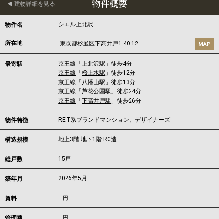
物件概要
建物詳細を見る
シエル上北沢
物件名
所在地
東京都
杉並区
下高井戸
1-40-12
MAP
京王線
「
上北沢駅
」徒歩4分
最寄駅
京王線
「
桜上水駅
」徒歩12分
京王線
「
八幡山駅
」徒歩13分
京王線
「
芦花公園駅
」徒歩24分
京王線
「
下高井戸駅
」徒歩26分
REIT系ブランドマンション、デザイナーズ
物件特徴
地上3階 地下1階 RC造
構造規模
15戸
総戸数
2026年5月
築年月
---
円
賃料
---円
管理費