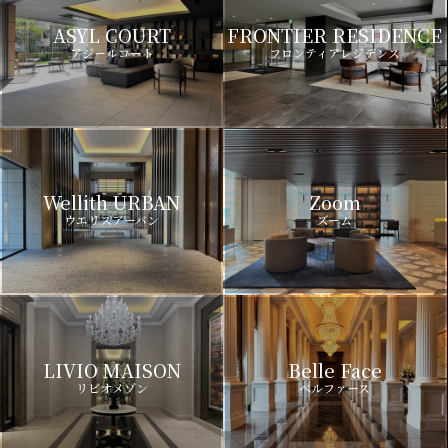
ASYL COURT
FRONTIER RESIDENCE
アジールコート
フロンティアレジデンス
Wellith URBAN
Zoom
ウエリスアーバン
ズーム
LIVIO MAISON
Belle Face
リビオメゾン
ベルファース