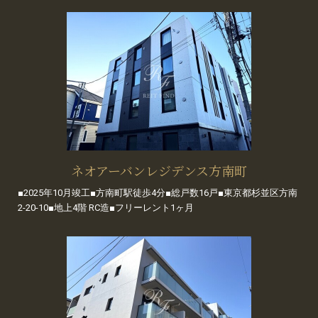
ネオアーバンレジデンス方南町
■2025年10月竣工■方南町駅徒歩4分■総戸数16戸■東京都杉並区方南
2-20-10■地上4階 RC造■フリーレント1ヶ月