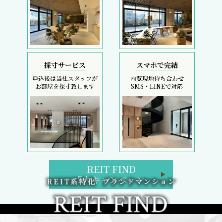
採寸サービス
スマホで完結
申込後は当社スタッフが
内覧現地待ち合わせ
お部屋を採寸致します
SMS・LINEで対応
REIT FIND
5大キャンペーン