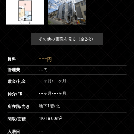
その他の画像を見る（全2枚）
---
賃料
円
管理費
---円
---ヶ月
/
---ヶ月
敷金/礼金
---ヶ月
/
---ヶ月
仲介/FR
地下1階/北
所在階/向き
2
1K/18.00m
間取/面積
---
入居日