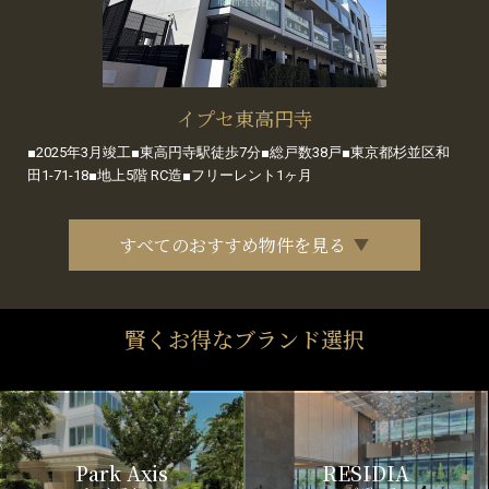
イプセ東高円寺
■2025年3月竣工■東高円寺駅徒歩7分■総戸数38戸■東京都杉並区和
田1-71-18■地上5階 RC造■フリーレント1ヶ月
すべてのおすすめ物件を見る
賢くお得なブランド選択
Park Axis
RESIDIA