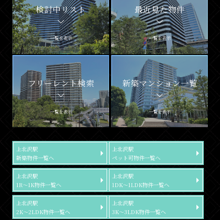
検討中リスト
最近見た物件
一覧を表示
一覧を表示
フリーレント検索
新築マンション一覧
一覧を表示
一覧を表示
上北沢駅
上北沢駅
新築物件一覧へ
ペット可物件一覧へ
上北沢駅
上北沢駅
1R～1K物件一覧へ
1DK～1LDK物件一覧へ
上北沢駅
上北沢駅
2K～2LDK物件一覧へ
3K～3LDK物件一覧へ