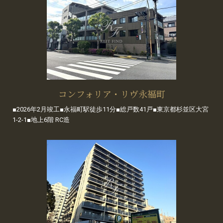
コンフォリア・リヴ永福町
■2026年2月竣工■永福町駅徒歩11分■総戸数41戸■東京都杉並区大宮
1-2-1■地上6階 RC造