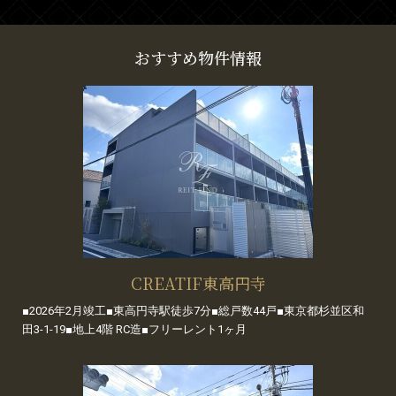
おすすめ物件情報
CREATIF東高円寺
■2026年2月竣工■東高円寺駅徒歩7分■総戸数44戸■東京都杉並区和
田3-1-19■地上4階 RC造■フリーレント1ヶ月