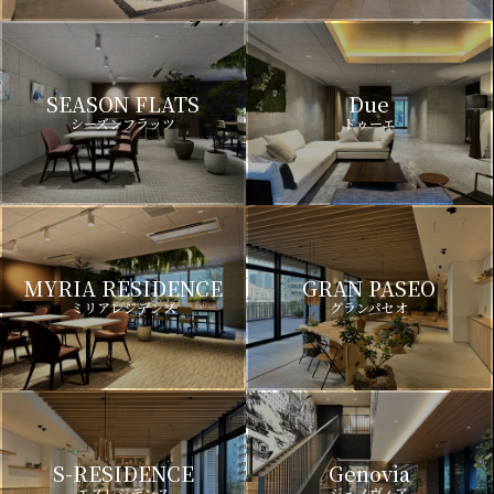
SEASON FLATS
Due
シーズンフラッツ
ドゥーエ
MYRIA RESIDENCE
GRAN PASEO
ミリアレジデンス
グランパセオ
S-RESIDENCE
Genovia
エスレジデンス
ジェノヴィア