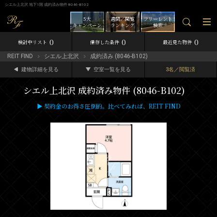
シエル上北沢 地下1階 成約済み物件 8046-B102
5大
週間／閲覧
フリーレント
キャンペーン
ランキング
検索
0
0
0
検討中リスト
保存した条件
最近見た物件
REIT FIND
シエル上北沢
成約済み (8046-B102)
建物詳細を見る
空室一覧を見る
3名／閲覧済
シエル上北沢 成約済み物件 (8046-B102)
▶ 契約金のお得さ圧倒的。比べてみれば、REIT FIND