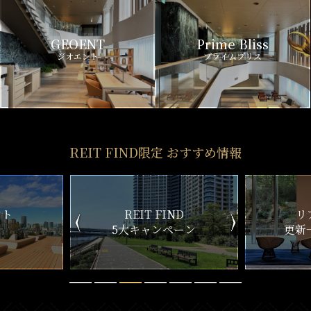
GEOENT
Prime Bliss
ジオエント
プライムブリス
REIT FIND限定 おすすめ情報
ND
リアルタイム
新
ペーン
更新一覧チェック