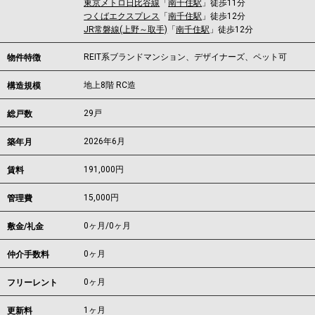
東京メトロ日比谷線
「
南千住駅
」徒歩11分
つくばエクスプレス
「
南千住駅
」徒歩12分
JR常磐線(上野～取手)
「
南千住駅
」徒歩12分
REIT系ブランドマンション、デザイナーズ、ペット可
物件特徴
地上8階 RC造
構造規模
29戸
総戸数
2026年6月
築年月
191,000
円
賃料
15,000円
管理費
0ヶ月
/
0ヶ月
敷金/礼金
0ヶ月
仲介手数料
0ヶ月
フリーレント
1ヶ月
更新料