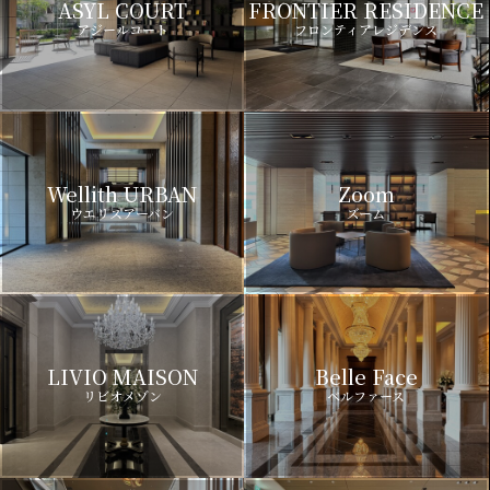
ASYL COURT
FRONTIER RESIDENCE
アジールコート
フロンティアレジデンス
Wellith URBAN
Zoom
ウエリスアーバン
ズーム
LIVIO MAISON
Belle Face
リビオメゾン
ベルファース