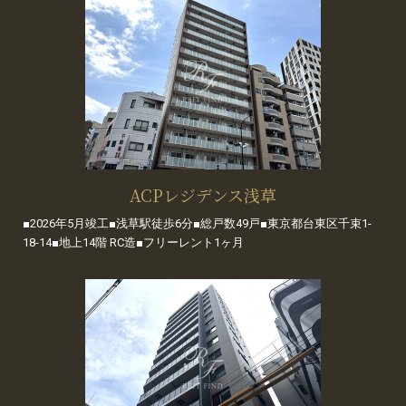
ACPレジデンス浅草
■2026年5月竣工■浅草駅徒歩6分■総戸数49戸■東京都台東区千束1-
18-14■地上14階 RC造■フリーレント1ヶ月