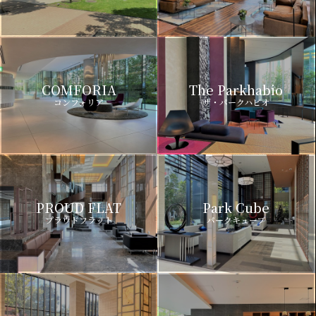
COMFORIA
The Parkhabio
コンフォリア
ザ・パークハビオ
PROUD FLAT
Park Cube
プラウドフラット
パークキューブ