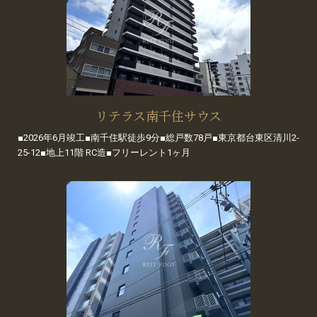
リテラス南千住サウス
■2026年6月竣工■南千住駅徒歩9分■総戸数78戸■東京都台東区清川2-
25-12■地上11階 RC造■フリーレント1ヶ月