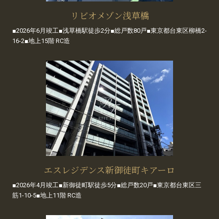
リビオメゾン浅草橋
■2026年6月竣工■浅草橋駅徒歩2分■総戸数80戸■東京都台東区柳橋2-
16-2■地上15階 RC造
エスレジデンス新御徒町キアーロ
■2026年4月竣工■新御徒町駅徒歩5分■総戸数20戸■東京都台東区三
筋1-10-5■地上11階 RC造