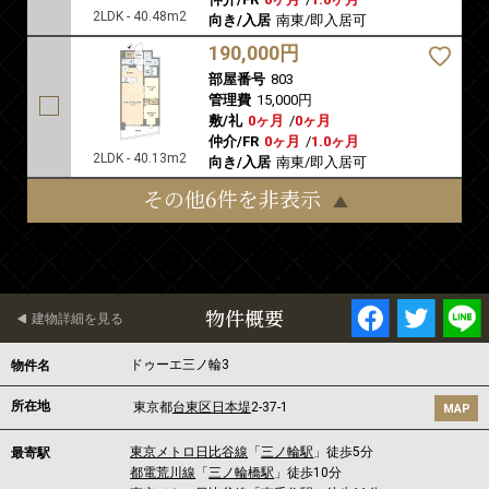
2LDK - 40.48m2
向き/入居
南東/即入居可
190,000円
部屋番号
803
管理費
15,000円
敷/礼
0ヶ月
/
0ヶ月
仲介/FR
0ヶ月
/
1.0ヶ月
2LDK - 40.13m2
向き/入居
南東/即入居可
その他6件を非表示
物件概要
建物詳細を見る
ドゥーエ三ノ輪3
物件名
所在地
東京都
台東区
日本堤
2-37-1
MAP
東京メトロ日比谷線
「
三ノ輪駅
」徒歩5分
最寄駅
都電荒川線
「
三ノ輪橋駅
」徒歩10分