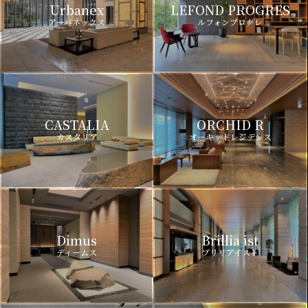
Urbanex
LEFOND PROGRES
アーバネックス
ルフォンプログレ
CASTALIA
ORCHID R
カスタリア
オーキッドレジデンス
Dimus
Brillia ist
ディームス
ブリリアイスト