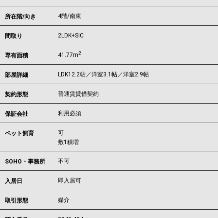
4階/南東
所在階/向き
2LDK+SIC
間取り
2
41.77m
専有面積
LDK12.2帖／洋室3.1帖／洋室2.9帖
部屋詳細
普通賃貸借契約
契約形態
利用必須
保証会社
可
ペット飼育
敷1積増
不可
SOHO・事務所
即入居可
入居日
媒介
取引形態