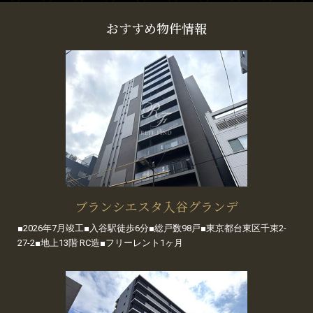
おすすめ物件情報
ブランシエスタ入谷グランデ
■2026年7月竣工■入谷駅徒歩6分■総戸数98戸■東京都台東区千束2-
27-2■地上13階 RC造■フリーレント1ヶ月