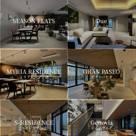
SEASON FLATS
Due
シーズンフラッツ
ドゥーエ
MYRIA RESIDENCE
GRAN PASEO
ミリアレジデンス
グランパセオ
S-RESIDENCE
Genovia
エスレジデンス
ジェノヴィア