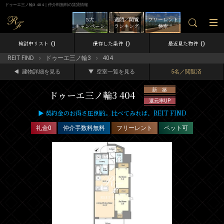
ドゥーエ三ノ輪3 404｜仲介料無料の賃貸情報
5大
週間／閲覧
フリーレント
キャンペーン
ランキング
検索
0
0
0
検討中リスト
保存した条件
最近見た物件
REIT FIND
ドゥーエ三ノ輪3
404
建物詳細を見る
空室一覧を見る
5名／閲覧済
新 築
ドゥーエ三ノ輪3 404
還元率UP
▶ 契約金のお得さ圧倒的。比べてみれば、REIT FIND
礼金0
仲介手数料無料
フリーレント
ペット可