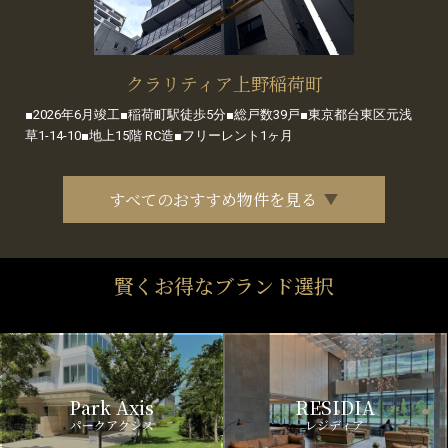
クラリティア上野稲荷町
■2026年6月竣工■稲荷町駅徒歩5分■総戸数39戸■東京都台東区元浅
草1-14-10■地上15階 RC造■フリーレント1ヶ月
すべてのおすすめ物件を見る
賢くお得なブランド選択
Park Axis
RESIDIA
パークアクシス
レジディア