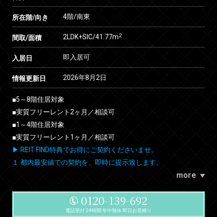
4階/南東
所在階/向き
2
2LDK+SIC/41.77m
間取/面積
即入居可
入居日
2026年8月2日
情報更新日
■5～8階住居対象
■実質フリーレント2ヶ月／相談可
■1～4階住居対象
■実質フリーレント1ヶ月／相談可
▶ REIT FIND特典でお得にご契約くださいませ。
１.都内最安値での契約を、即時に提示致します。
more
0120-139-692
電話受付 24時間 年中無休 即日お見積り