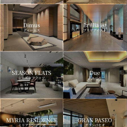
Dimus
Brillia ist
ディームス
ブリリアイスト
SEASON FLATS
Due
シーズンフラッツ
ドゥーエ
MYRIA RESIDENCE
GRAN PASEO
ミリアレジデンス
グランパセオ