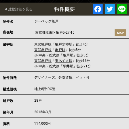
物件概要
建物詳細を見る
ジーベック亀戸
物件名
所在地
東京都
江東区
亀戸
5-27-10
MAP
東武亀戸線
「
亀戸水神駅
」徒歩4分
最寄駅
東武亀戸線
「
亀戸駅
」徒歩8分
JR中央・総武線
「
亀戸駅
」徒歩8分
東武亀戸線
「
東あずま駅
」徒歩16分
JR中央・総武線
「
平井駅
」徒歩21分
デザイナーズ、分譲賃貸、ペット可
物件特徴
地上8階 RC造
構造規模
28戸
総戸数
2015年3月
築年月
114,000
円
賃料