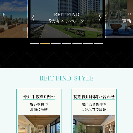
ND
リアルタイム
新
ペーン
更新一覧チェック
REIT FIND
STYLE
仲介手数料0円～
初期費用お問い合わせ
賢い選択で
気になる物件を
お得に契約
5分以内で回答