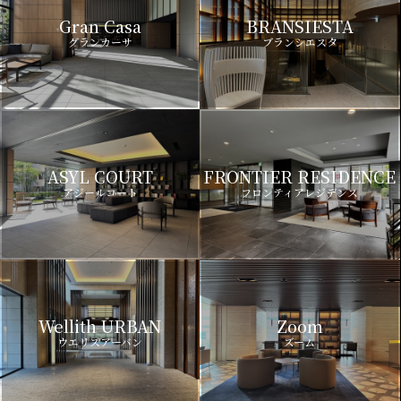
Gran Casa
BRANSIESTA
グランカーサ
ブランシエスタ
ASYL COURT
FRONTIER RESIDENCE
アジールコート
フロンティアレジデンス
Wellith URBAN
Zoom
ウエリスアーバン
ズーム