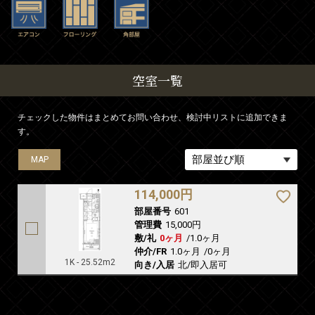
空室一覧
チェックした物件はまとめてお問い合わせ、検討中リストに追加できま
す。
MAP
114,000円
部屋番号
601
管理費
15,000円
敷/礼
0ヶ月
/
1.0ヶ月
仲介/FR
1.0ヶ月
/
0ヶ月
1K - 25.52m2
向き/入居
北/即入居可