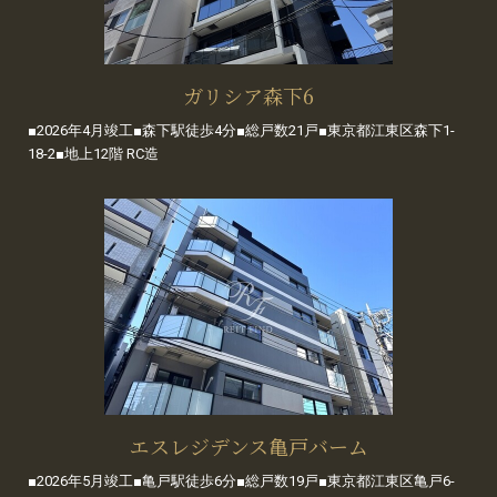
ガリシア森下6
■2026年4月竣工■森下駅徒歩4分■総戸数21戸■東京都江東区森下1-
18-2■地上12階 RC造
エスレジデンス亀戸バーム
■2026年5月竣工■亀戸駅徒歩6分■総戸数19戸■東京都江東区亀戸6-