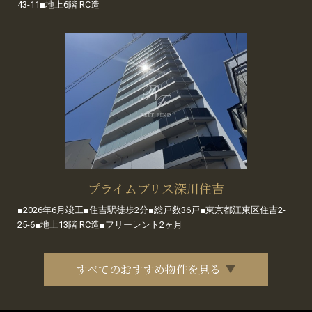
43-11■地上6階 RC造
プライムブリス深川住吉
■2026年6月竣工■住吉駅徒歩2分■総戸数36戸■東京都江東区住吉2-
25-6■地上13階 RC造■フリーレント2ヶ月
すべてのおすすめ物件を見る