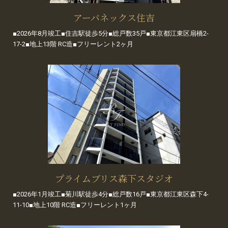
アーバネックス住吉
■2026年8月竣工■住吉駅徒歩5分■総戸数35戸■東京都江東区扇橋2-
17-2■地上13階 RC造■フリーレント2ヶ月
プライムブリス森下スタジオ
■2026年1月竣工■菊川駅徒歩4分■総戸数16戸■東京都江東区森下4-
11-10■地上10階 RC造■フリーレント1ヶ月