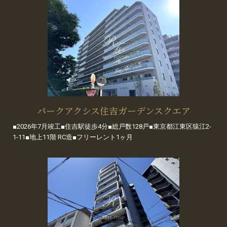
パークアクシス住吉ガーデンスクエア
■2026年7月竣工■住吉駅徒歩4分■総戸数128戸■東京都江東区猿江2-
1-11■地上11階 RC造■フリーレント1ヶ月