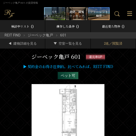
ジーベック亀戸 601 の賃貸情報
5大
週間／閲覧
フリーレント
キャンペーン
ランキング
検索
0
0
0
検討中リスト
保存した条件
最近見た物件
REIT FIND
ジーベック亀戸
601
建物詳細を見る
空室一覧を見る
2名／閲覧済
ジーベック亀戸 601
還元率UP
▶ 契約金のお得さ圧倒的。比べてみれば、REIT FIND
ペット可