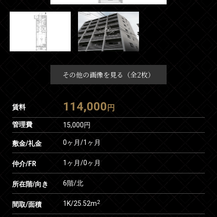
その他の画像を見る（全2枚）
114,000
賃料
円
管理費
15,000円
0ヶ月
/
1ヶ月
敷金/礼金
1ヶ月
/
0ヶ月
仲介/FR
6階/北
所在階/向き
2
1K/25.52m
間取/面積