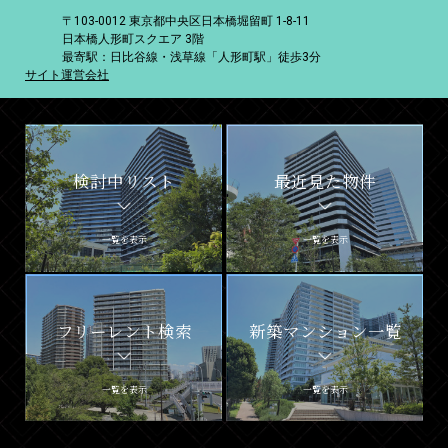
〒103-0012 東京都中央区日本橋堀留町 1-8-11
日本橋人形町スクエア 3階
最寄駅：日比谷線・浅草線「人形町駅」徒歩3分
サイト運営会社
検討中リスト
最近見た物件
一覧を表示
一覧を表示
フリーレント検索
新築マンション一覧
一覧を表示
一覧を表示