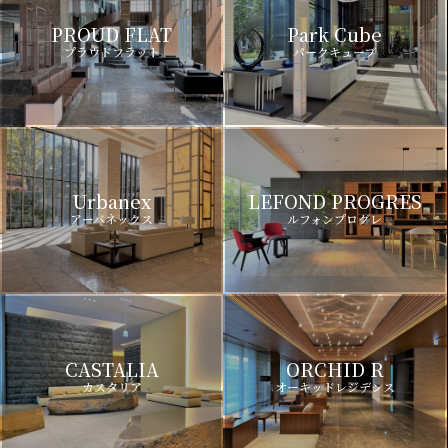
PROUD FLAT
Park Cube
プラウドフラット
パークキューブ
Urbanex
LEFOND PROGRES
アーバネックス
ルフォンプログレ
CASTALIA
ORCHID R
カスタリア
オーキッドレジデンス