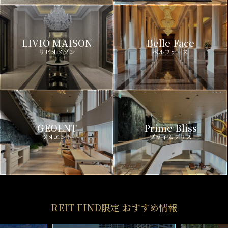
LIVIO MAISON
Belle Face
リビオメゾン
ベルファース
GEOENT
Prime Bliss
ジオエント
プライムブリス
REIT FIND限定 おすすめ情報