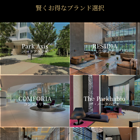
賢くお得なブランド選択
Park Axis
RESIDIA
パークアクシス
レジディア
COMFORIA
The Parkhabio
コンフォリア
ザ・パークハビオ