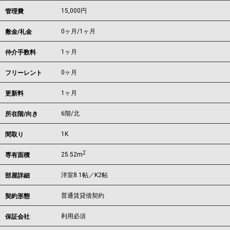
15,000円
管理費
0ヶ月
/
1ヶ月
敷金/礼金
1ヶ月
仲介手数料
0ヶ月
フリーレント
1ヶ月
更新料
6階/北
所在階/向き
1K
間取り
2
25.52m
専有面積
洋室8.1帖／K2帖
部屋詳細
普通賃貸借契約
契約形態
利用必須
保証会社