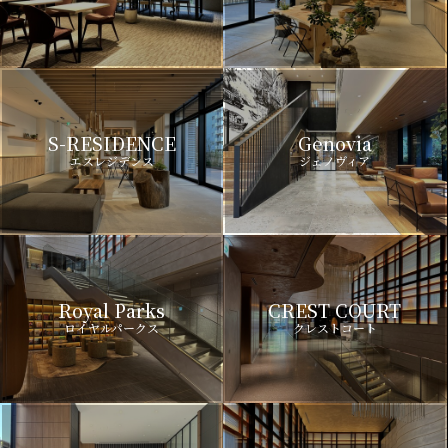
S-RESIDENCE
Genovia
エスレジデンス
ジェノヴィア
Royal Parks
CREST COURT
ロイヤルパークス
クレストコート