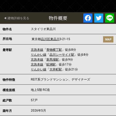
物件概要
建物詳細を見る
スタイリオ東品川
物件名
所在地
東京都
品川区
東品川
3-21-15
MAP
京急本線
「
青物横丁駅
」徒歩8分
最寄駅
りんかい線
「
品川シーサイド駅
」徒歩8分
京急本線
「
新馬場駅
」徒歩9分
京急本線
「
鮫洲駅
」徒歩17分
りんかい線
「
大井町駅
」徒歩21分
REIT系ブランドマンション、デザイナーズ
物件特徴
地上5階 RC造
構造規模
57戸
総戸数
2026年5月
築年月