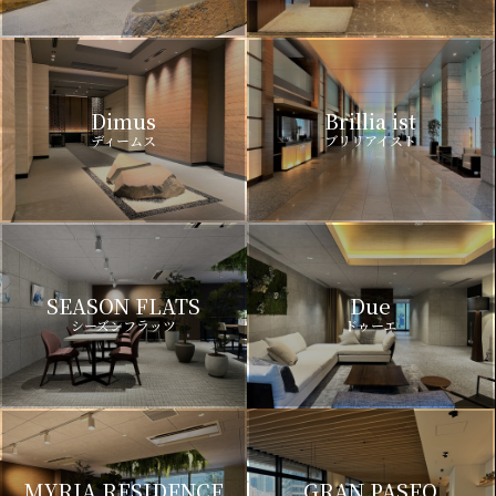
Dimus
Brillia ist
ディームス
ブリリアイスト
SEASON FLATS
Due
シーズンフラッツ
ドゥーエ
MYRIA RESIDENCE
GRAN PASEO