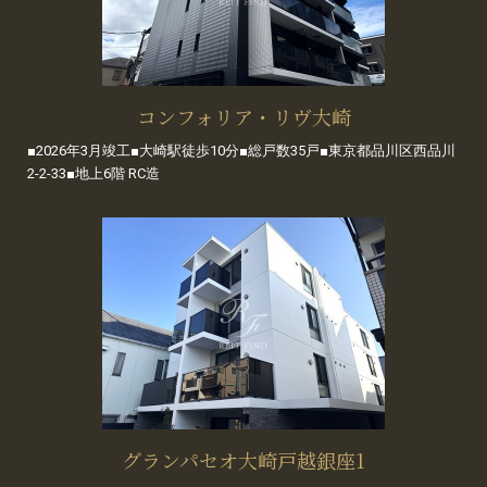
コンフォリア・リヴ大崎
■2026年3月竣工■大崎駅徒歩10分■総戸数35戸■東京都品川区西品川
2-2-33■地上6階 RC造
グランパセオ大崎戸越銀座1