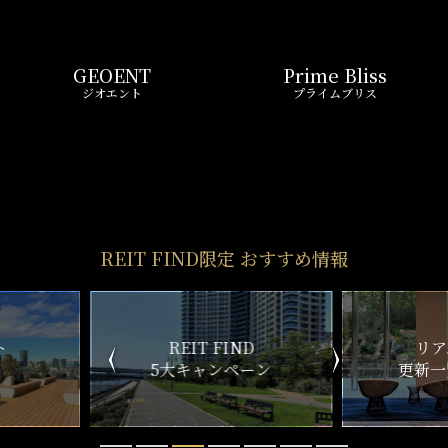
ND
リアルタイム
新
ペーン
更新一覧チェック
REIT FIND
STYLE
仲介手数料0円～
初期費用お問い合わせ
賢い選択で
気になる物件を
お得に契約
5分以内で回答