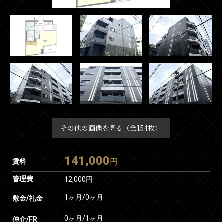
その他の画像を見る（全154枚）
141,000
賃料
円
管理費
12,000円
1ヶ月
/
0ヶ月
敷金/礼金
0ヶ月
/
1ヶ月
仲介/FR