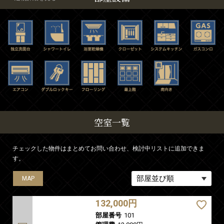
空室一覧
チェックした物件はまとめてお問い合わせ、検討中リストに追加できま
す。
MAP
MAP
MAP
MAP
MAP
MAP
MAP
MAP
MAP
MAP
MAP
MAP
MAP
MAP
MAP
MAP
MAP
MAP
MAP
MAP
MAP
MAP
MAP
MAP
MAP
MAP
MAP
MAP
MAP
MAP
MAP
132,000円
部屋番号
101