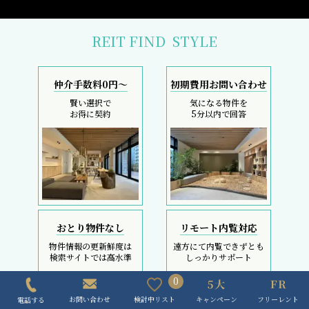
おとり物件なし
リモート内覧対応
物件情報の更新鮮度は
遠方にて内覧できずとも
検索サイトでは高水準
しっかりサポート
採寸サービス
スマホで完結
申込後は当社スタッフが
内覧現地待ち合わせ
お部屋を採寸致します
SMS・LINEで対応
0
キャンペーン
フリーレント
検討中リスト
お問い合わせ
電話する