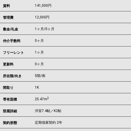
141,000
円
賃料
12,000円
管理費
1ヶ月
/
0ヶ月
敷金/礼金
0ヶ月
仲介手数料
1ヶ月
フリーレント
0ヶ月
更新料
5階/南
所在階/向き
1K
間取り
2
25.47m
専有面積
洋室7.4帖／K2帖
部屋詳細
定期借家契約 2年
契約形態