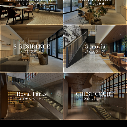
ミリアレジデンス
グランパセオ
S-RESIDENCE
Genovia
エスレジデンス
ジェノヴィア
Royal Parks
CREST COURT
ロイヤルパークス
クレストコート