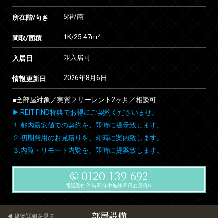
5階/南
所在階/向き
2
1K/25.47m
間取/面積
即入居可
入居日
2026年8月6日
情報更新日
■全部屋対象／実質フリーレント2ヶ月／相談可
▶ REIT FIND特典でお得にご契約くださいませ。
１.都内最安値での契約を、即時に提示致します。
２.初期費用のお見積りを、即時に案内致します。
３.内覧・リモート内覧を、即時に提案致します。
0120-139-692
電話受付 24時間 年中無休 即日お見積り
部屋設備
建物詳細を見る