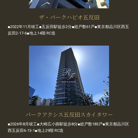
ザ・パークハビオ五反田
■2022年11月竣工■五反田駅徒歩2分■総戸数61戸■東京都品川区西五
反田2-17-6■地上14階 RC造
パークアクシス五反田スカイタワー
■2026年8月竣工■大崎広小路駅徒歩8分■総戸数183戸■東京都品川区
西五反田6-13-1■地上29階 RC造