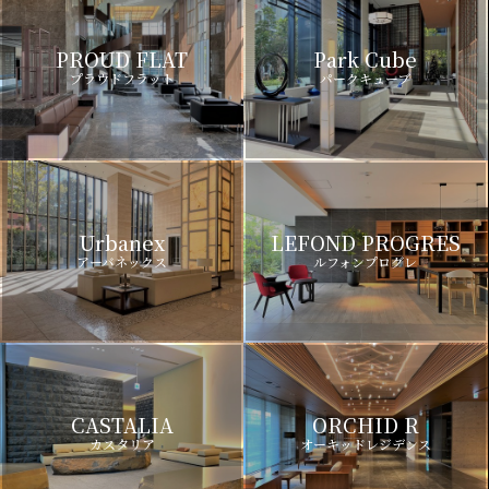
PROUD FLAT
Park Cube
プラウドフラット
パークキューブ
Urbanex
LEFOND PROGRES
アーバネックス
ルフォンプログレ
CASTALIA
ORCHID R
カスタリア
オーキッドレジデンス