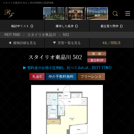
スタイリオ東品川 502｜仲介料無料の賃貸情報
5大
週間／閲覧
フリーレント
キャンペーン
ランキング
検索
0
0
0
検討中リスト
保存した条件
最近見た物件
REIT FIND
スタイリオ東品川
502
建物詳細を見る
空室一覧を見る
4名／閲覧済
新 築
スタイリオ東品川 502
還元率UP
▶ 契約金のお得さ圧倒的。比べてみれば、REIT FIND
礼金0
仲介手数料無料
フリーレント