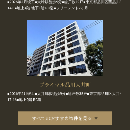
■2026年1月竣工■大崎駅徒歩9分■総戸数12戸■東京都品川区西品川3-
14-3■地上4階 地下1階 RC造■フリーレント2ヶ月
プライマル品川大井町
■2026年2月竣工■大井町駅徒歩9分■総戸数38戸■東京都品川区大井4-
17-16■地上9階 RC造
すべてのおすすめ物件を見る