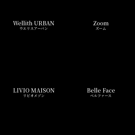
LIVIO MAISON
Belle Face
リビオメゾン
ベルファース
GEOENT
Prime Bliss
ジオエント
プライムブリス
REIT FIND限定 おすすめ情報