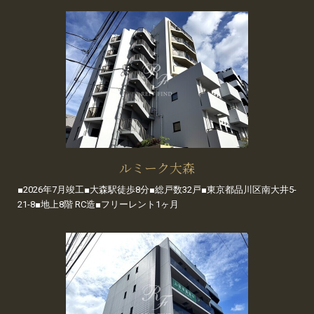
ルミーク大森
■2026年7月竣工■大森駅徒歩8分■総戸数32戸■東京都品川区南大井5-
21-8■地上8階 RC造■フリーレント1ヶ月