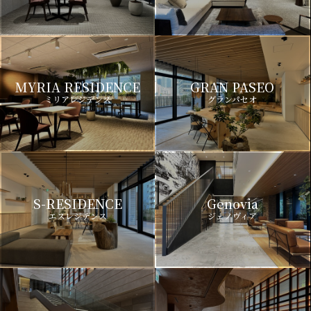
MYRIA RESIDENCE
GRAN PASEO
ミリアレジデンス
グランパセオ
S-RESIDENCE
Genovia
エスレジデンス
ジェノヴィア