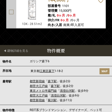
部屋番号
1101
管理費
15,000円
敷/礼
0ヶ月
/
0ヶ月
仲介/FR
0ヶ月
/
0ヶ月
1DK - 28.51m2
向き/入居
南東/即入居可
物件概要
建物詳細を見る
ガリシア森下6
物件名
所在地
東京都
江東区
森下
1-18-2
MAP
都営新宿線
「
森下駅
」徒歩2分
最寄駅
都営大江戸線
「
森下駅
」徒歩2分
東京メトロ半蔵門線
「
清澄白河駅
」徒歩9分
都営大江戸線
「
清澄白河駅
」徒歩9分
都営新宿線
「
菊川駅
」徒歩11分
REIT系ブランドマンション、デザイナーズ、ペット可
物件特徴