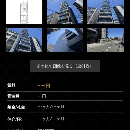
その他の画像を見る（全61枚）
---
賃料
円
管理費
---円
---ヶ月
/
---ヶ月
敷金/礼金
---ヶ月
/
---ヶ月
仲介/FR