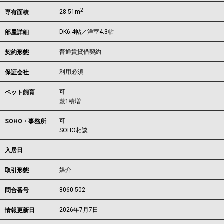
2
28.51m
専有面積
DK6.4帖／洋室4.3帖
部屋詳細
普通賃貸借契約
契約形態
利用必須
保証会社
可
ペット飼育
敷1積増
可
SOHO・事務所
SOHO相談
---
入居日
媒介
取引形態
8060-502
問合番号
2026年7月7日
情報更新日