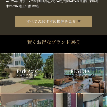
■2026年3月竣工■門前仲町駅徒歩9分■総戸数34戸■東京都江東区冬
木21-20■地上10階 RC造
すべてのおすすめ物件を見る
賢くお得なブランド選択
Park Axis
RESIDIA
パークアクシス
レジディア