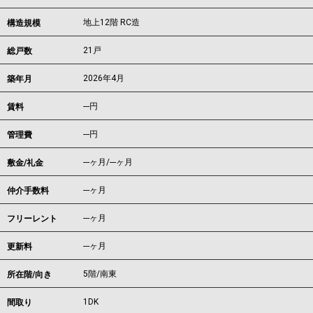
地上12階 RC造
構造規模
21戸
総戸数
2026年4月
築年月
---
円
賃料
---円
管理費
---ヶ月
/
---ヶ月
敷金/礼金
---ヶ月
仲介手数料
---ヶ月
フリーレント
---ヶ月
更新料
5階/南東
所在階/向き
1DK
間取り