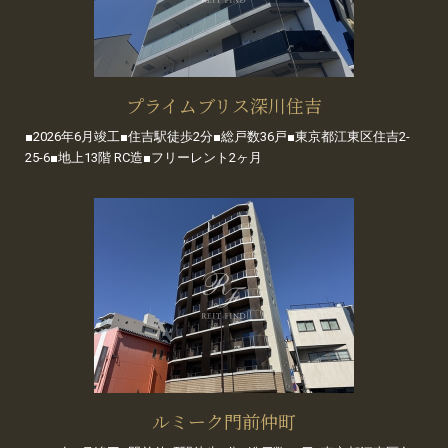
プライムブリス深川住吉
■2026年6月竣工■住吉駅徒歩2分■総戸数36戸■東京都江東区住吉2-
25-6■地上13階 RC造■フリーレント2ヶ月
ルミーク門前仲町