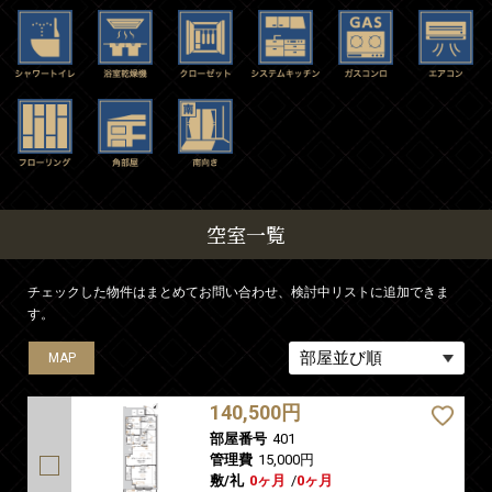
空室一覧
チェックした物件はまとめてお問い合わせ、検討中リストに追加できま
す。
MAP
MAP
MAP
MAP
MAP
140,500円
部屋番号
401
管理費
15,000円
敷/礼
0ヶ月
/
0ヶ月