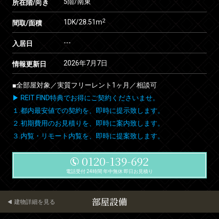
5階/南東
所在階/向き
2
1DK/28.51m
間取/面積
---
入居日
2026年7月7日
情報更新日
■全部屋対象／実質フリーレント1ヶ月／相談可
▶ REIT FIND特典でお得にご契約くださいませ。
１.都内最安値での契約を、即時に提示致します。
２.初期費用のお見積りを、即時に案内致します。
３.内覧・リモート内覧を、即時に提案致します。
0120-139-692
電話受付 24時間 年中無休 即日お見積り
部屋設備
建物詳細を見る