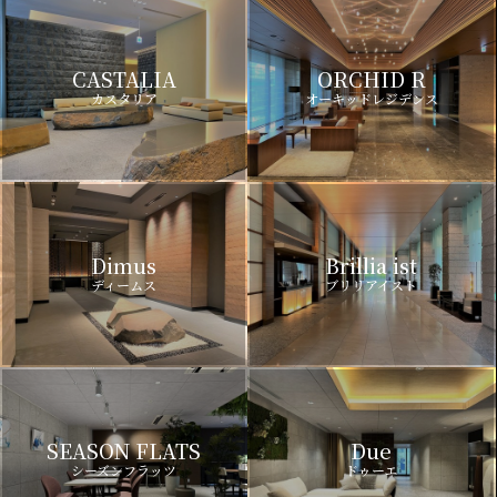
CASTALIA
ORCHID R
カスタリア
オーキッドレジデンス
Dimus
Brillia ist
ディームス
ブリリアイスト
SEASON FLATS
Due
シーズンフラッツ
ドゥーエ