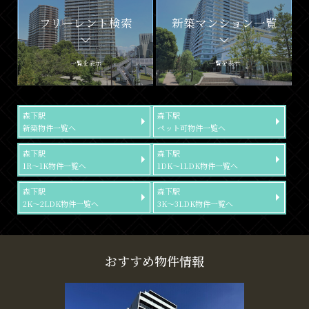
フリーレント検索
新築マンション一覧
一覧を表示
一覧を表示
森下駅
森下駅
新築物件一覧へ
ペット可物件一覧へ
森下駅
森下駅
1R～1K物件一覧へ
1DK～1LDK物件一覧へ
森下駅
森下駅
2K～2LDK物件一覧へ
3K～3LDK物件一覧へ
おすすめ物件情報