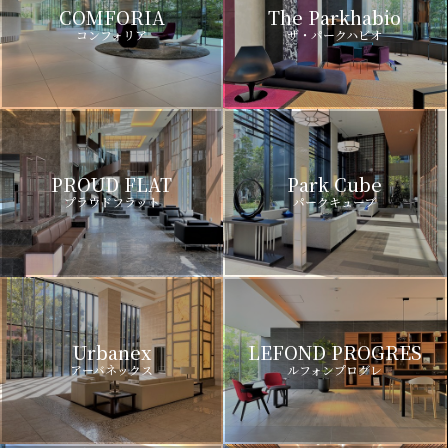
COMFORIA
The Parkhabio
コンフォリア
ザ・パークハビオ
PROUD FLAT
Park Cube
プラウドフラット
パークキューブ
Urbanex
LEFOND PROGRES
アーバネックス
ルフォンプログレ