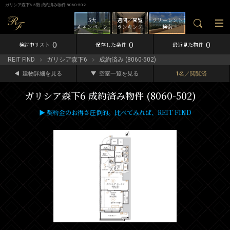
ガリシア森下6 5階 成約済み物件 8060-502
5大
週間／閲覧
フリーレント
キャンペーン
ランキング
検索
0
0
0
検討中リスト
保存した条件
最近見た物件
REIT FIND
ガリシア森下6
成約済み (8060-502)
建物詳細を見る
空室一覧を見る
1名／閲覧済
ガリシア森下6 成約済み物件 (8060-502)
▶ 契約金のお得さ圧倒的。比べてみれば、REIT FIND