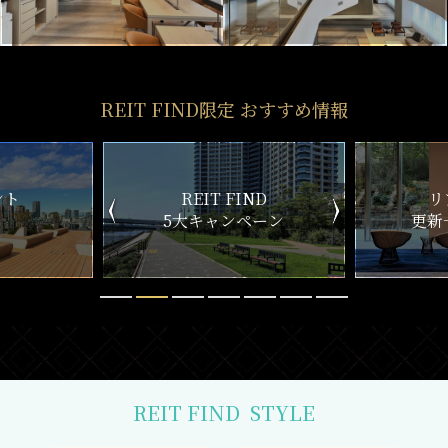
REIT FIND限定 おすすめ情報
ND
リアルタイム
新
ペーン
更新一覧チェック
REIT FIND
STYLE