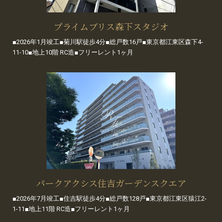
プライムブリス森下スタジオ
■2026年1月竣工■菊川駅徒歩4分■総戸数16戸■東京都江東区森下4-
11-10■地上10階 RC造■フリーレント1ヶ月
パークアクシス住吉ガーデンスクエア
■2026年7月竣工■住吉駅徒歩4分■総戸数128戸■東京都江東区猿江2-
1-11■地上11階 RC造■フリーレント1ヶ月