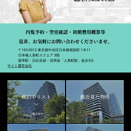
内覧予約・空室確認・初期費用概算等
是非、お気軽にお問い合わせくださいませ。
〒103-0012 東京都中央区日本橋堀留町 1-8-11
日本橋人形町スクエア 3階
最寄駅：日比谷線・浅草線「人形町駅」徒歩3分
サイト運営会社
検討中リスト
最近見た物件
一覧を表示
一覧を表示