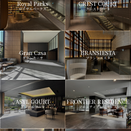
Royal Parks
CREST COURT
ロイヤルパークス
クレストコート
Gran Casa
BRANSIESTA
グランカーサ
ブランシエスタ
ASYL COURT
FRONTIER RESIDENCE
アジールコート
フロンティアレジデンス