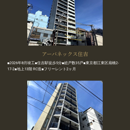
アーバネックス住吉
■2026年8月竣工■住吉駅徒歩5分■総戸数35戸■東京都江東区扇橋2-
17-2■地上13階 RC造■フリーレント2ヶ月