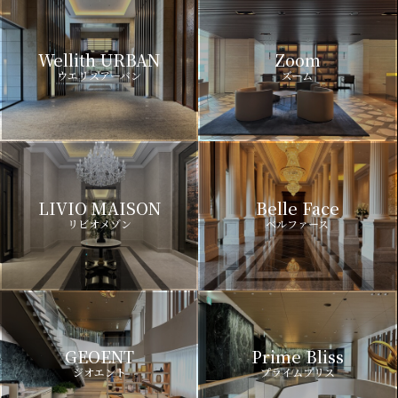
Wellith URBAN
Zoom
ウエリスアーバン
ズーム
LIVIO MAISON
Belle Face
リビオメゾン
ベルファース
GEOENT
Prime Bliss
ジオエント
プライムブリス