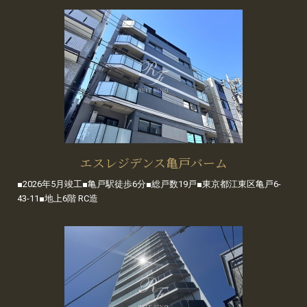
エスレジデンス亀戸バーム
■2026年5月竣工■亀戸駅徒歩6分■総戸数19戸■東京都江東区亀戸6-
43-11■地上6階 RC造