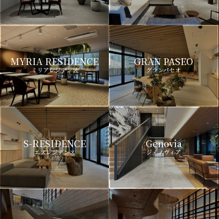
MYRIA RESIDENCE
GRAN PASEO
ミリアレジデンス
グランパセオ
S-RESIDENCE
Genovia
エスレジデンス
ジェノヴィア