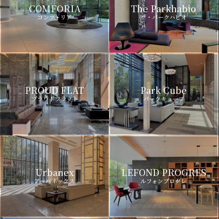
COMFORIA
The Parkhabio
コンフォリア
ザ・パークハビオ
PROUD FLAT
Park Cube
プラウドフラット
パークキューブ
Urbanex
LEFOND PROGRES
アーバネックス
ルフォンプログレ