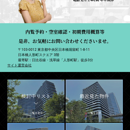
内覧予約・空室確認・初期費用概算等
是非、お気軽にお問い合わせくださいませ。
〒103-0012 東京都中央区日本橋堀留町 1-8-11
日本橋人形町スクエア 3階
最寄駅：日比谷線・浅草線「人形町駅」徒歩3分
サイト運営会社
検討中リスト
最近見た物件
一覧を表示
一覧を表示