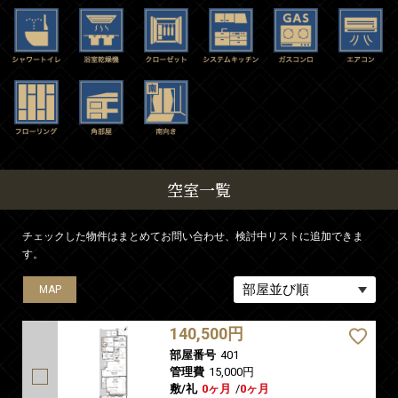
空室一覧
チェックした物件はまとめてお問い合わせ、検討中リストに追加できま
す。
MAP
MAP
MAP
MAP
MAP
140,500円
部屋番号
401
管理費
15,000円
敷/礼
0ヶ月
/
0ヶ月