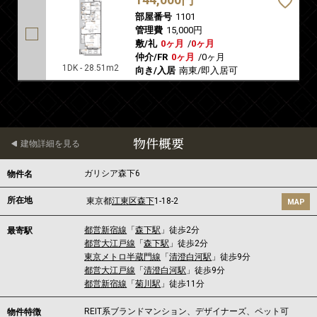
部屋番号
1101
管理費
15,000円
敷/礼
0ヶ月
/
0ヶ月
仲介/FR
0ヶ月
/
0ヶ月
1DK - 28.51m2
向き/入居
南東/即入居可
物件概要
建物詳細を見る
ガリシア森下6
物件名
所在地
東京都
江東区
森下
1-18-2
MAP
都営新宿線
「
森下駅
」徒歩2分
最寄駅
都営大江戸線
「
森下駅
」徒歩2分
東京メトロ半蔵門線
「
清澄白河駅
」徒歩9分
都営大江戸線
「
清澄白河駅
」徒歩9分
都営新宿線
「
菊川駅
」徒歩11分
REIT系ブランドマンション、デザイナーズ、ペット可
物件特徴