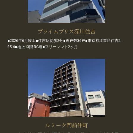
プライムブリス深川住吉
■2026年6月竣工■住吉駅徒歩2分■総戸数36戸■東京都江東区住吉2-
25-6■地上13階 RC造■フリーレント2ヶ月
ルミーク門前仲町