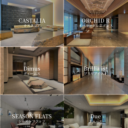
CASTALIA
ORCHID R
カスタリア
オーキッドレジデンス
Dimus
Brillia ist
ディームス
ブリリアイスト
SEASON FLATS
Due
シーズンフラッツ
ドゥーエ