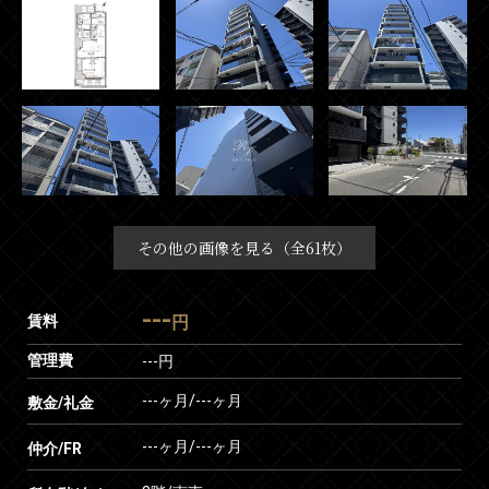
その他の画像を見る（全61枚）
---
賃料
円
管理費
---円
---ヶ月
/
---ヶ月
敷金/礼金
---ヶ月
/
---ヶ月
仲介/FR