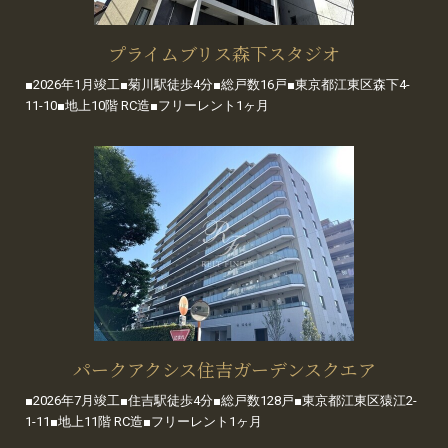
プライムブリス森下スタジオ
■2026年1月竣工■菊川駅徒歩4分■総戸数16戸■東京都江東区森下4-
11-10■地上10階 RC造■フリーレント1ヶ月
パークアクシス住吉ガーデンスクエア
■2026年7月竣工■住吉駅徒歩4分■総戸数128戸■東京都江東区猿江2-
1-11■地上11階 RC造■フリーレント1ヶ月