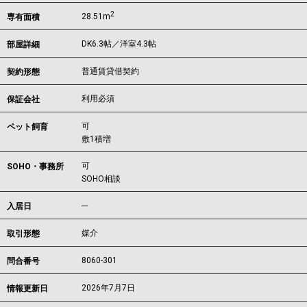
2
28.51m
専有面積
DK6.3帖／洋室4.3帖
部屋詳細
普通賃貸借契約
契約形態
利用必須
保証会社
可
ペット飼育
敷1積増
可
SOHO・事務所
SOHO相談
---
入居日
媒介
取引形態
8060-301
問合番号
2026年7月7日
情報更新日