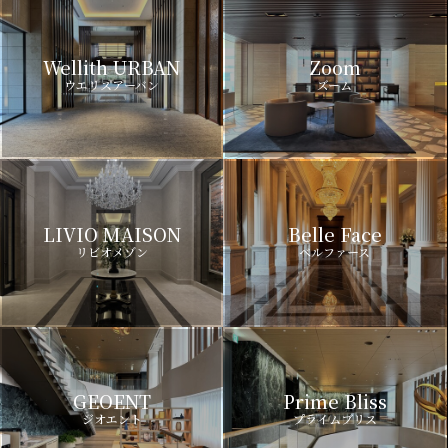
Wellith URBAN
Zoom
ウエリスアーバン
ズーム
LIVIO MAISON
Belle Face
リビオメゾン
ベルファース
GEOENT
Prime Bliss
ジオエント
プライムブリス