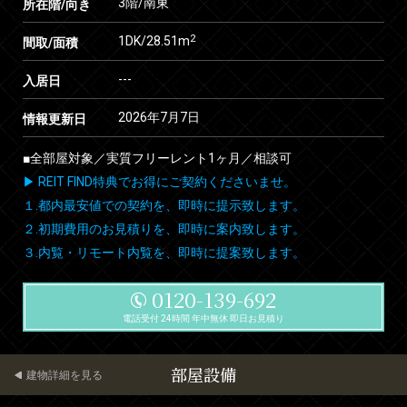
3階/南東
所在階/向き
2
1DK/28.51m
間取/面積
---
入居日
2026年7月7日
情報更新日
■全部屋対象／実質フリーレント1ヶ月／相談可
▶ REIT FIND特典でお得にご契約くださいませ。
１.都内最安値での契約を、即時に提示致します。
２.初期費用のお見積りを、即時に案内致します。
３.内覧・リモート内覧を、即時に提案致します。
0120-139-692
電話受付 24時間 年中無休 即日お見積り
部屋設備
建物詳細を見る