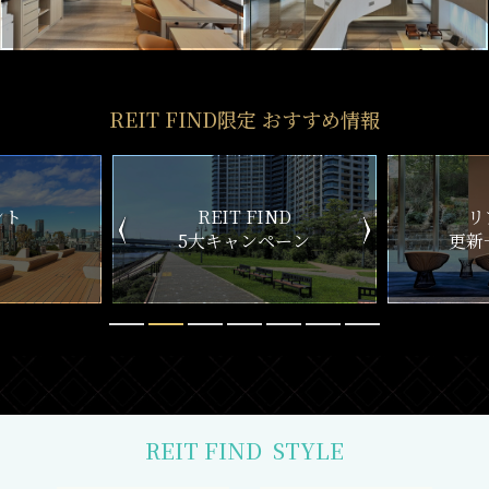
REIT FIND限定 おすすめ情報
ND
リアルタイム
新
ペーン
更新一覧チェック
REIT FIND
STYLE