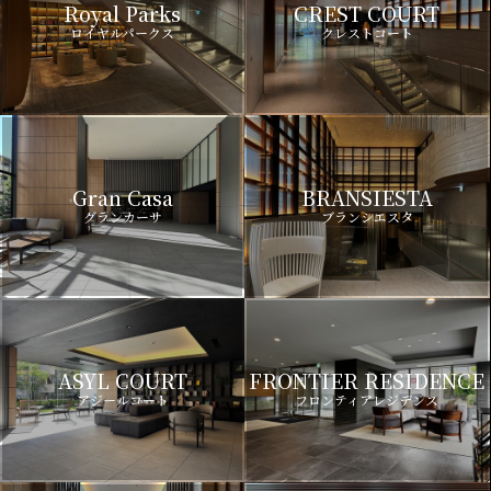
Royal Parks
CREST COURT
ロイヤルパークス
クレストコート
Gran Casa
BRANSIESTA
グランカーサ
ブランシエスタ
ASYL COURT
FRONTIER RESIDENCE
アジールコート
フロンティアレジデンス