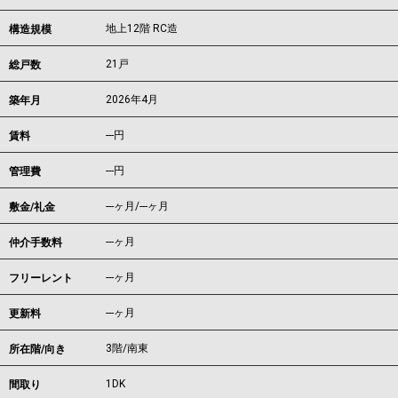
地上12階 RC造
構造規模
21戸
総戸数
2026年4月
築年月
---
円
賃料
---円
管理費
---ヶ月
/
---ヶ月
敷金/礼金
---ヶ月
仲介手数料
---ヶ月
フリーレント
---ヶ月
更新料
3階/南東
所在階/向き
1DK
間取り