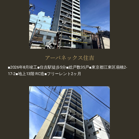
アーバネックス住吉
■2026年8月竣工■住吉駅徒歩5分■総戸数35戸■東京都江東区扇橋2-
17-2■地上13階 RC造■フリーレント2ヶ月