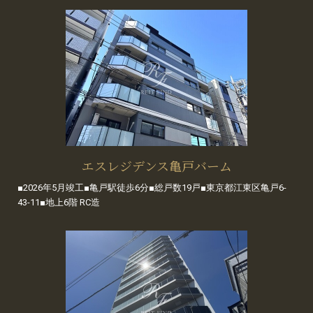
エスレジデンス亀戸バーム
■2026年5月竣工■亀戸駅徒歩6分■総戸数19戸■東京都江東区亀戸6-
43-11■地上6階 RC造