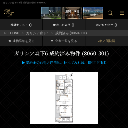
ガリシア森下6 3階 成約済み物件 8060-301
5大
週間／閲覧
フリーレント
キャンペーン
ランキング
検索
0
0
0
検討中リスト
保存した条件
最近見た物件
REIT FIND
ガリシア森下6
成約済み (8060-301)
建物詳細を見る
空室一覧を見る
2名／閲覧済
ガリシア森下6 成約済み物件 (8060-301)
▶ 契約金のお得さ圧倒的。比べてみれば、REIT FIND