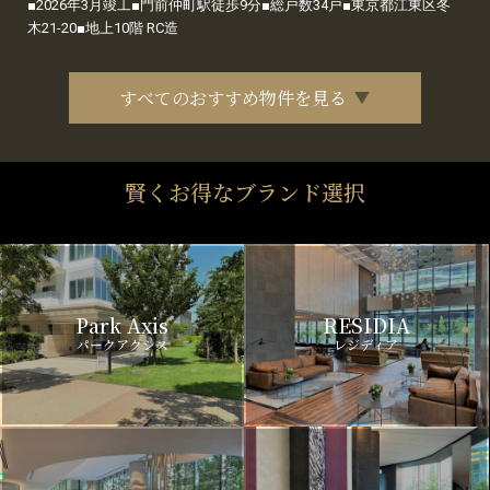
■2026年3月竣工■門前仲町駅徒歩9分■総戸数34戸■東京都江東区冬
木21-20■地上10階 RC造
すべてのおすすめ物件を見る
賢くお得なブランド選択
Park Axis
RESIDIA
パークアクシス
レジディア