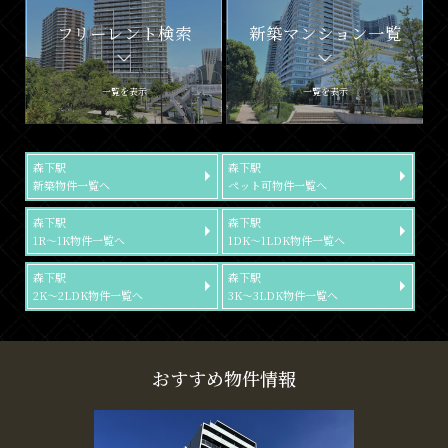
フリーレント検索
新築マンション一覧
一覧を表示
一覧を表示
森下駅
森下駅
新築物件一覧へ
ペット可物件一覧へ
森下駅
森下駅
1R～1K物件一覧へ
1DK～1LDK物件一覧へ
森下駅
森下駅
2K～2LDK物件一覧へ
3K～3LDK物件一覧へ
おすすめ物件情報