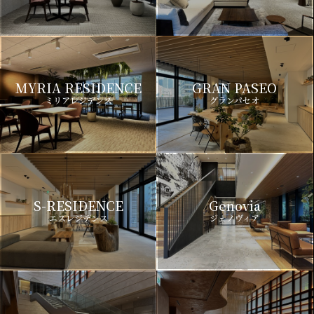
MYRIA RESIDENCE
GRAN PASEO
ミリアレジデンス
グランパセオ
S-RESIDENCE
Genovia
エスレジデンス
ジェノヴィア