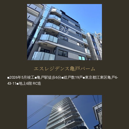
エスレジデンス亀戸バーム
■2026年5月竣工■亀戸駅徒歩6分■総戸数19戸■東京都江東区亀戸6-
43-11■地上6階 RC造