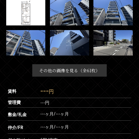
その他の画像を見る（全61枚）
---
賃料
円
管理費
---円
---ヶ月
/
---ヶ月
敷金/礼金
---ヶ月
/
---ヶ月
仲介/FR