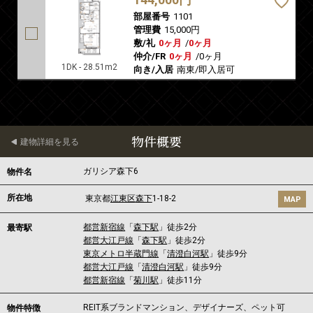
部屋番号
1101
管理費
15,000円
敷/礼
0ヶ月
/
0ヶ月
仲介/FR
0ヶ月
/
0ヶ月
1DK - 28.51m2
向き/入居
南東/即入居可
物件概要
建物詳細を見る
ガリシア森下6
物件名
所在地
東京都
江東区
森下
1-18-2
MAP
都営新宿線
「
森下駅
」徒歩2分
最寄駅
都営大江戸線
「
森下駅
」徒歩2分
東京メトロ半蔵門線
「
清澄白河駅
」徒歩9分
都営大江戸線
「
清澄白河駅
」徒歩9分
都営新宿線
「
菊川駅
」徒歩11分
REIT系ブランドマンション、デザイナーズ、ペット可
物件特徴