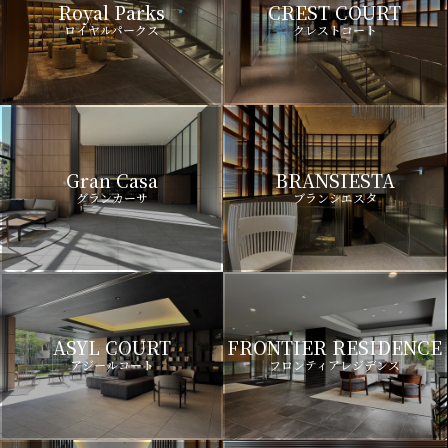
Royal Parks
CREST COURT
ロイヤルパークス
クレストコート
Gran Casa
BRANSIESTA
グランカーサ
ブランシエスタ
ASYL COURT
FRONTIER RESIDENCE
アジールコート
フロンティアレジデンス