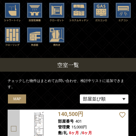
空室一覧
チェックした物件はまとめてお問い合わせ、検討中リストに追加できま
す。
MAP
MAP
MAP
MAP
MAP
140,500円
部屋番号
401
管理費
15,000円
敷/礼
0ヶ月
/
0ヶ月