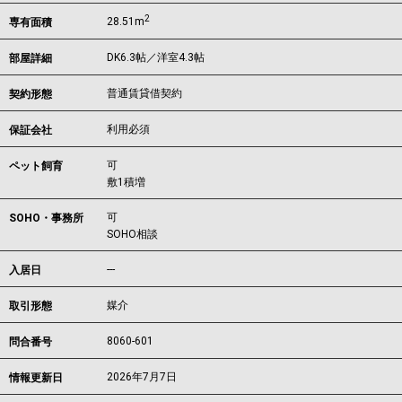
2
28.51m
専有面積
DK6.3帖／洋室4.3帖
部屋詳細
普通賃貸借契約
契約形態
利用必須
保証会社
可
ペット飼育
敷1積増
可
SOHO・事務所
SOHO相談
---
入居日
媒介
取引形態
8060-601
問合番号
2026年7月7日
情報更新日