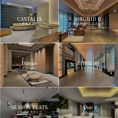
CASTALIA
ORCHID R
カスタリア
オーキッドレジデンス
Dimus
Brillia ist
ディームス
ブリリアイスト
SEASON FLATS
Due
シーズンフラッツ
ドゥーエ