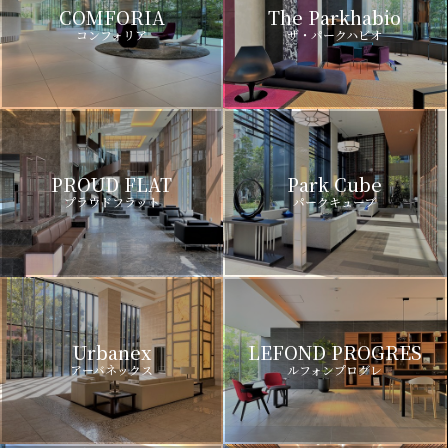
COMFORIA
The Parkhabio
コンフォリア
ザ・パークハビオ
PROUD FLAT
Park Cube
プラウドフラット
パークキューブ
Urbanex
LEFOND PROGRES
アーバネックス
ルフォンプログレ