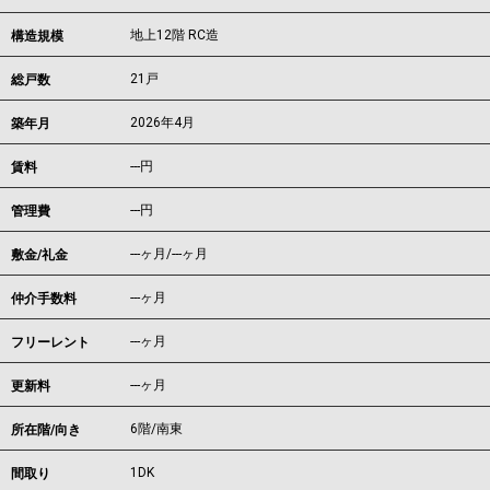
地上12階 RC造
構造規模
21戸
総戸数
2026年4月
築年月
---
円
賃料
---円
管理費
---ヶ月
/
---ヶ月
敷金/礼金
---ヶ月
仲介手数料
---ヶ月
フリーレント
---ヶ月
更新料
6階/南東
所在階/向き
1DK
間取り