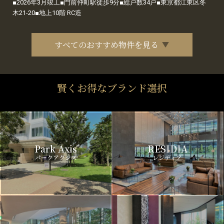
■2026年3月竣工■門前仲町駅徒歩9分■総戸数34戸■東京都江東区冬
木21-20■地上10階 RC造
すべてのおすすめ物件を見る
賢くお得なブランド選択
Park Axis
RESIDIA
パークアクシス
レジディア