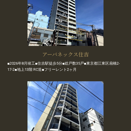
アーバネックス住吉
■2026年8月竣工■住吉駅徒歩5分■総戸数35戸■東京都江東区扇橋2-
17-2■地上13階 RC造■フリーレント2ヶ月