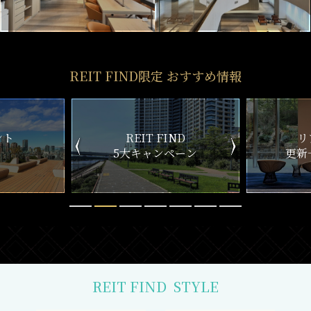
REIT FIND限定 おすすめ情報
ND
リアルタイム
新
ペーン
更新一覧チェック
REIT FIND
STYLE