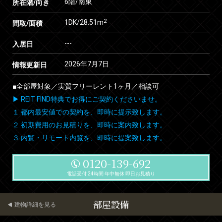
6階/南東
所在階/向き
2
1DK/28.51m
間取/面積
---
入居日
2026年7月7日
情報更新日
■全部屋対象／実質フリーレント1ヶ月／相談可
▶ REIT FIND特典でお得にご契約くださいませ。
１.都内最安値での契約を、即時に提示致します。
２.初期費用のお見積りを、即時に案内致します。
３.内覧・リモート内覧を、即時に提案致します。
0120-139-692
電話受付 24時間 年中無休 即日お見積り
部屋設備
建物詳細を見る