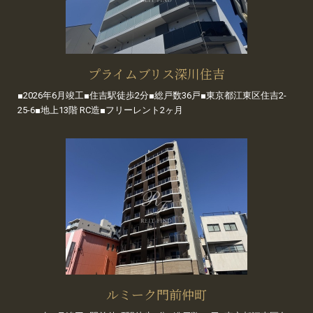
プライムブリス深川住吉
■2026年6月竣工■住吉駅徒歩2分■総戸数36戸■東京都江東区住吉2-
25-6■地上13階 RC造■フリーレント2ヶ月
ルミーク門前仲町