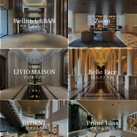
Wellith URBAN
Zoom
ウエリスアーバン
ズーム
LIVIO MAISON
Belle Face
リビオメゾン
ベルファース
GEOENT
Prime Bliss
ジオエント
プライムブリス