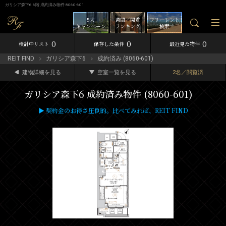
ガリシア森下6 6階 成約済み物件 8060-601
5大
週間／閲覧
フリーレント
キャンペーン
ランキング
検索
0
0
0
検討中リスト
保存した条件
最近見た物件
REIT FIND
ガリシア森下6
成約済み (8060-601)
建物詳細を見る
空室一覧を見る
2名／閲覧済
ガリシア森下6 成約済み物件 (8060-601)
▶ 契約金のお得さ圧倒的。比べてみれば、REIT FIND