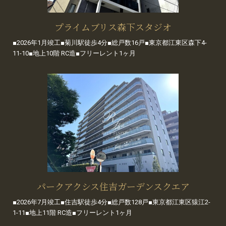
プライムブリス森下スタジオ
■2026年1月竣工■菊川駅徒歩4分■総戸数16戸■東京都江東区森下4-
11-10■地上10階 RC造■フリーレント1ヶ月
パークアクシス住吉ガーデンスクエア
■2026年7月竣工■住吉駅徒歩4分■総戸数128戸■東京都江東区猿江2-
1-11■地上11階 RC造■フリーレント1ヶ月