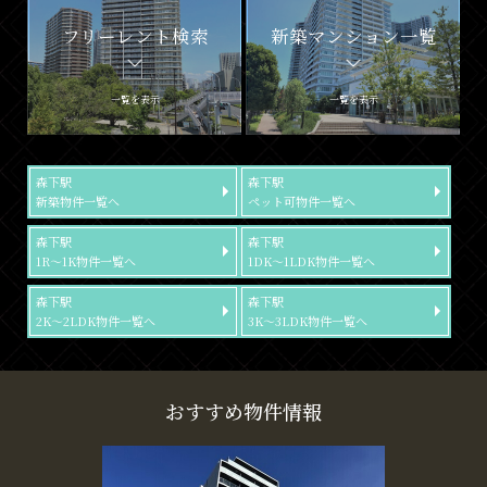
フリーレント検索
新築マンション一覧
一覧を表示
一覧を表示
森下駅
森下駅
新築物件一覧へ
ペット可物件一覧へ
森下駅
森下駅
1R～1K物件一覧へ
1DK～1LDK物件一覧へ
森下駅
森下駅
2K～2LDK物件一覧へ
3K～3LDK物件一覧へ
おすすめ物件情報