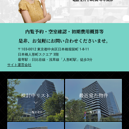
内覧予約・空室確認・初期費用概算等
是非、お気軽にお問い合わせくださいませ。
〒103-0012 東京都中央区日本橋堀留町 1-8-11
日本橋人形町スクエア 3階
最寄駅：日比谷線・浅草線「人形町駅」徒歩3分
サイト運営会社
検討中リスト
最近見た物件
一覧を表示
一覧を表示