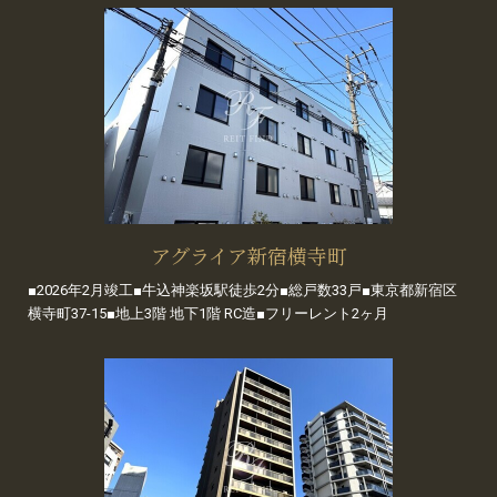
アグライア新宿横寺町
■2026年2月竣工■牛込神楽坂駅徒歩2分■総戸数33戸■東京都新宿区
横寺町37-15■地上3階 地下1階 RC造■フリーレント2ヶ月