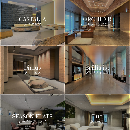
CASTALIA
ORCHID R
カスタリア
オーキッドレジデンス
Dimus
Brillia ist
ディームス
ブリリアイスト
SEASON FLATS
Due
シーズンフラッツ
ドゥーエ