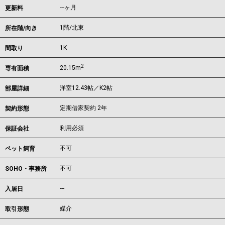
---ヶ月
更新料
1階/北東
所在階/向き
1K
間取り
2
20.15m
専有面積
洋室12.43帖／K2帖
部屋詳細
定期借家契約 2年
契約形態
利用必須
保証会社
不可
ペット飼育
不可
SOHO・事務所
---
入居日
媒介
取引形態