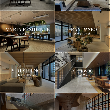
MYRIA RESIDENCE
GRAN PASEO
ミリアレジデンス
グランパセオ
S-RESIDENCE
Genovia
エスレジデンス
ジェノヴィア