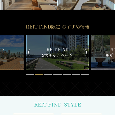
REIT FIND限定 おすすめ情報
ND
リアルタイム
新
ペーン
更新一覧チェック
REIT FIND
STYLE