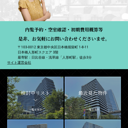
内覧予約・空室確認・初期費用概算等
是非、お気軽にお問い合わせくださいませ。
〒103-0012 東京都中央区日本橋堀留町 1-8-11
日本橋人形町スクエア 3階
最寄駅：日比谷線・浅草線「人形町駅」徒歩3分
サイト運営会社
検討中リスト
最近見た物件
一覧を表示
一覧を表示