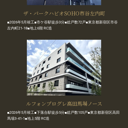
ザ・パークハビオSOHO市谷左内町
■2026年5月竣工■市ケ谷駅徒歩3分■総戸数72戸■東京都新宿区市谷
左内町21-18■地上6階 RC造
ルフォンプログレ高田馬場ノース
■2026年5月竣工■下落合駅徒歩5分■総戸数105戸■東京都新宿区高田
馬場3-41-1■地上5階 RC造