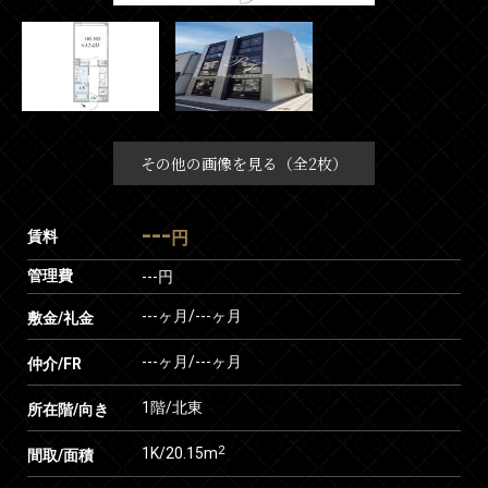
その他の画像を見る（全2枚）
---
賃料
円
管理費
---円
---ヶ月
/
---ヶ月
敷金/礼金
---ヶ月
/
---ヶ月
仲介/FR
1階/北東
所在階/向き
2
1K/20.15m
間取/面積