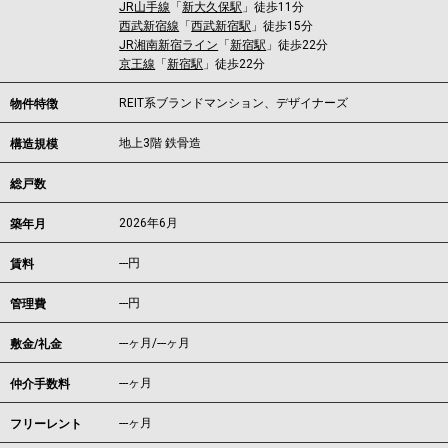
JR山手線
「
新大久保駅
」徒歩11分
西武新宿線
「
西武新宿駅
」徒歩15分
JR湘南新宿ライン
「
新宿駅
」徒歩22分
京王線
「
新宿駅
」徒歩22分
REIT系ブランドマンション、デザイナーズ
物件特徴
地上3階 鉄骨造
構造規模
総戸数
2026年6月
築年月
---
円
賃料
---円
管理費
---ヶ月
/
---ヶ月
敷金/礼金
---ヶ月
仲介手数料
---ヶ月
フリーレント