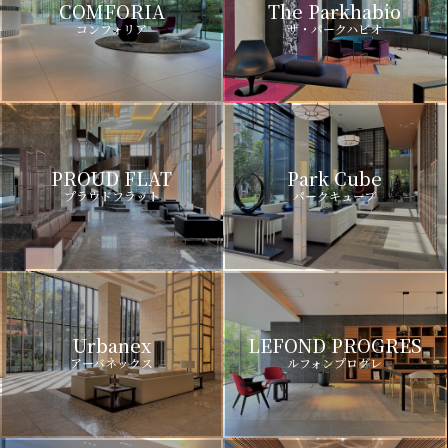
COMFORIA
The Parkhabio
コンフォリア
ザ・パークハビオ
PROUD FLAT
Park Cube
プラウドフラット
パークキューブ
Urbanex
LEFOND PROGRES
アーバネックス
ルフォンプログレ