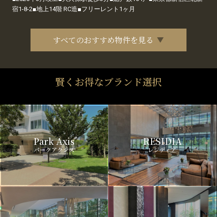
宿1-8-2■地上14階 RC造■フリーレント1ヶ月
すべてのおすすめ物件を見る
賢くお得なブランド選択
Park Axis
RESIDIA
パークアクシス
レジディア