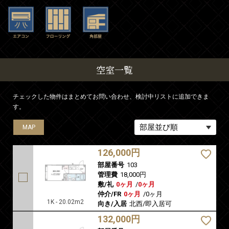
空室一覧
チェックした物件はまとめてお問い合わせ、検討中リストに追加できま
す。
MAP
MAP
MAP
126,000円
部屋番号
103
管理費
18,000円
敷/礼
0ヶ月
/
0ヶ月
仲介/FR
0ヶ月
/
0ヶ月
1K - 20.02m2
向き/入居
北西/即入居可
132,000円