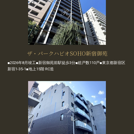
ザ・パークハビオSOHO新宿御苑
■2026年8月竣工■新宿御苑前駅徒歩3分■総戸数110戸■東京都新宿区
新宿1-35-1■地上15階 RC造