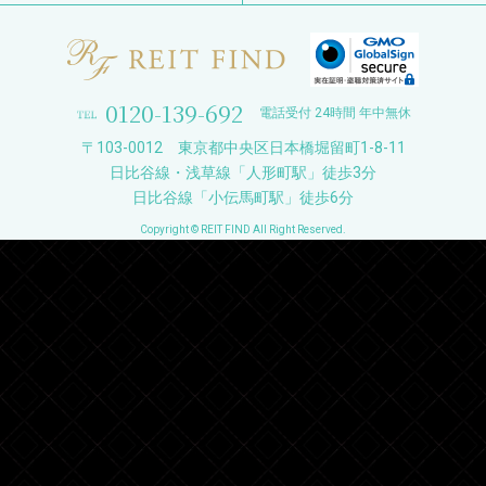
0120-139-692
電話受付 24時間 年中無休
〒103-0012 東京都中央区日本橋堀留町1-8-11
日比谷線・浅草線「人形町駅」徒歩3分
日比谷線「小伝馬町駅」徒歩6分
Copyright © REIT FIND All Right Reserved.