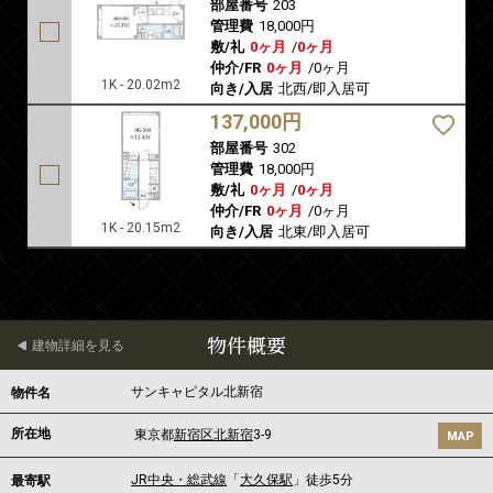
部屋番号
203
管理費
18,000円
敷/礼
0ヶ月
/
0ヶ月
仲介/FR
0ヶ月
/
0ヶ月
1K - 20.02m2
向き/入居
北西/即入居可
137,000円
部屋番号
302
管理費
18,000円
敷/礼
0ヶ月
/
0ヶ月
仲介/FR
0ヶ月
/
0ヶ月
1K - 20.15m2
向き/入居
北東/即入居可
物件概要
建物詳細を見る
サンキャピタル北新宿
物件名
所在地
東京都
新宿区
北新宿
3-9
MAP
JR中央・総武線
「
大久保駅
」徒歩5分
最寄駅