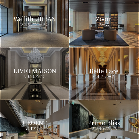
Wellith URBAN
Zoom
ウエリスアーバン
ズーム
LIVIO MAISON
Belle Face
リビオメゾン
ベルファース
GEOENT
Prime Bliss
ジオエント
プライムブリス