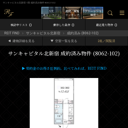
サンキャピタル北新宿 1階 成約済み物件 8062-102
5大
週間／閲覧
フリーレント
キャンペーン
ランキング
検索
0
0
0
検討中リスト
保存した条件
最近見た物件
REIT FIND
サンキャピタル北新宿
成約済み (8062-102)
建物詳細を見る
空室一覧を見る
2名／閲覧済
サンキャピタル北新宿 成約済み物件 (8062-102)
▶ 契約金のお得さ圧倒的。比べてみれば、REIT FIND