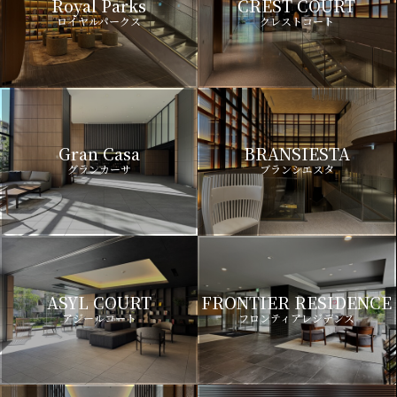
Royal Parks
CREST COURT
ロイヤルパークス
クレストコート
Gran Casa
BRANSIESTA
グランカーサ
ブランシエスタ
ASYL COURT
FRONTIER RESIDENCE
アジールコート
フロンティアレジデンス