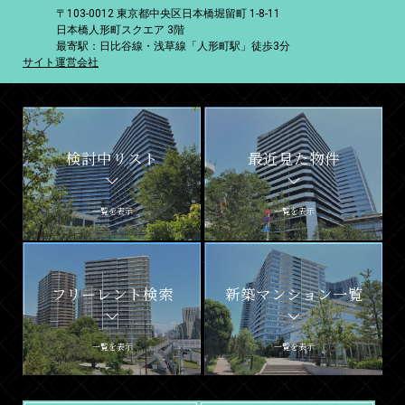
〒103-0012 東京都中央区日本橋堀留町 1-8-11
日本橋人形町スクエア 3階
最寄駅：日比谷線・浅草線「人形町駅」徒歩3分
サイト運営会社
検討中リスト
最近見た物件
一覧を表示
一覧を表示
フリーレント検索
新築マンション一覧
一覧を表示
一覧を表示