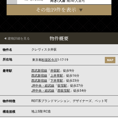
向き/入居
南/即入居可
その他19件を表示
物件概要
建物詳細を見る
クレヴィスタ井荻
物件名
所在地
東京都
杉並区
今川
1-17-19
MAP
西武新宿線
「
井荻駅
」徒歩9分
最寄駅
西武新宿線
「
上井草駅
」徒歩16分
西武新宿線
「
下井草駅
」徒歩23分
JR中央・総武線
「
荻窪駅
」徒歩27分
JR中央・総武線
「
西荻窪駅
」徒歩34分
REIT系ブランドマンション、デザイナーズ、ペット可
物件特徴
地上5階 RC造
構造規模