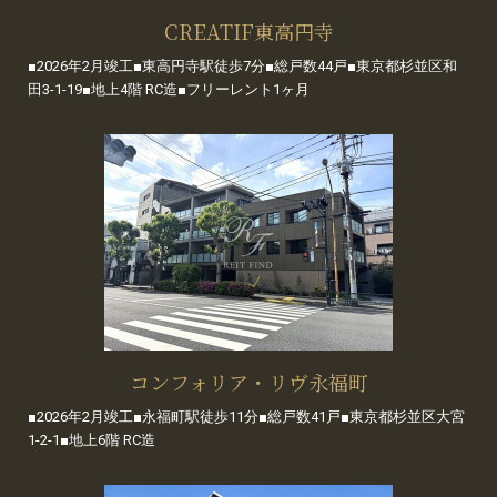
CREATIF東高円寺
■2026年2月竣工■東高円寺駅徒歩7分■総戸数44戸■東京都杉並区和
田3-1-19■地上4階 RC造■フリーレント1ヶ月
コンフォリア・リヴ永福町
■2026年2月竣工■永福町駅徒歩11分■総戸数41戸■東京都杉並区大宮
1-2-1■地上6階 RC造