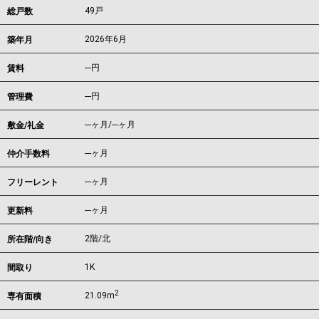
49戸
総戸数
2026年6月
築年月
---
円
賃料
---円
管理費
---ヶ月
/
---ヶ月
敷金/礼金
---ヶ月
仲介手数料
---ヶ月
フリーレント
---ヶ月
更新料
2階/北
所在階/向き
1K
間取り
2
21.09m
専有面積