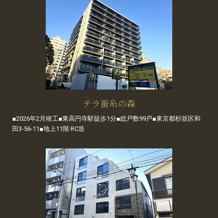
テラ蚕糸の森
■2026年2月竣工■東高円寺駅徒歩1分■総戸数99戸■東京都杉並区和
田3-56-11■地上11階 RC造