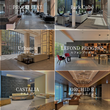
PROUD FLAT
Park Cube
プラウドフラット
パークキューブ
Urbanex
LEFOND PROGRES
アーバネックス
ルフォンプログレ
CASTALIA
ORCHID R
カスタリア
オーキッドレジデンス