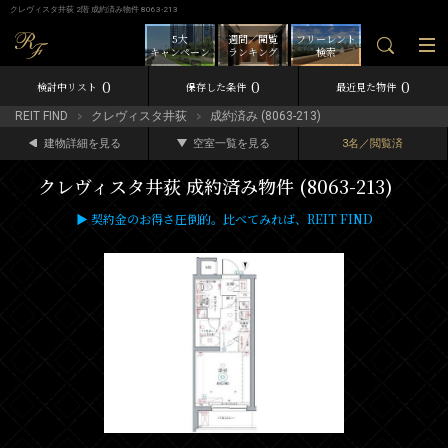
クレヴィスタ井荻 2階 成約済み物件 8063-213
5大
週間／閲覧
フリーレント
キャンペーン
ランキング
検索
0
0
0
検討中リスト
保存した条件
最近見た物件
REIT FIND
クレヴィスタ井荻
成約済み (8063-213)
建物詳細を見る
空室一覧を見る
3名／閲覧済
クレヴィスタ井荻 成約済み物件 (8063-213)
▶ 契約金のお得さ圧倒的。比べてみれば、REIT FIND