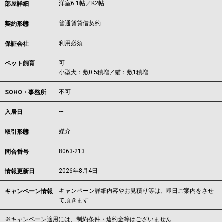
洋室6.1帖／K2帖
部屋詳細
普通賃貸借契約
契約形態
利用必須
保証会社
可
ペット飼育
小型犬：敷0.5積増／猫：敷1積増
不可
SOHO・事務所
---
入居日
媒介
取引形態
8063-213
問合番号
2026年8月4日
情報更新日
キャンペーン詳細内容やお見積り等は、即日ご案内をさせ
キャンペーン情報
て頂きます
※キャンペーン適用には、制約条件・違約金等はございません