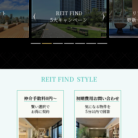
ND
リアルタイム
新
ペーン
更新一覧チェック
REIT FIND
STYLE
仲介手数料0円～
初期費用お問い合わせ
賢い選択で
気になる物件を
お得に契約
5分以内で回答