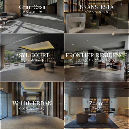
Gran Casa
BRANSIESTA
グランカーサ
ブランシエスタ
ASYL COURT
FRONTIER RESIDENCE
アジールコート
フロンティアレジデンス
Wellith URBAN
Zoom
ウエリスアーバン
ズーム