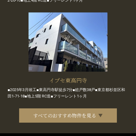
2-20-10■地上4階 RC造■フリーレント1ヶ月
イプセ東高円寺
■2025年3月竣工■東高円寺駅徒歩7分■総戸数38戸■東京都杉並区和
田1-71-18■地上5階 RC造■フリーレント1ヶ月
すべてのおすすめ物件を見る