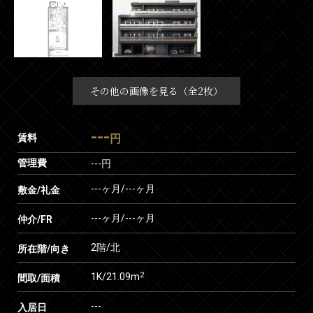
その他の画像を見る（全2枚）
---
賃料
円
管理費
---円
---ヶ月
/
---ヶ月
敷金/礼金
---ヶ月
/
---ヶ月
仲介/FR
2階/北
所在階/向き
2
1K/21.09m
間取/面積
---
入居日