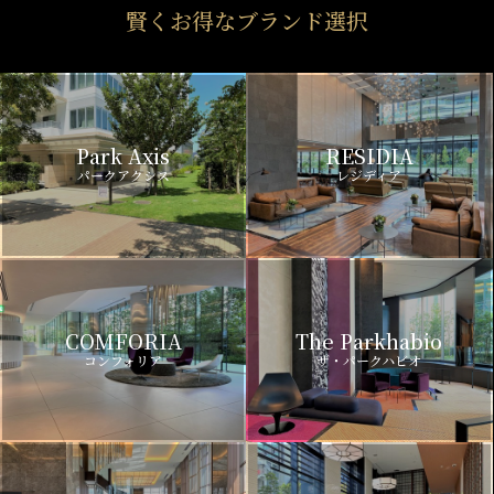
賢くお得なブランド選択
Park Axis
RESIDIA
パークアクシス
レジディア
COMFORIA
The Parkhabio
コンフォリア
ザ・パークハビオ