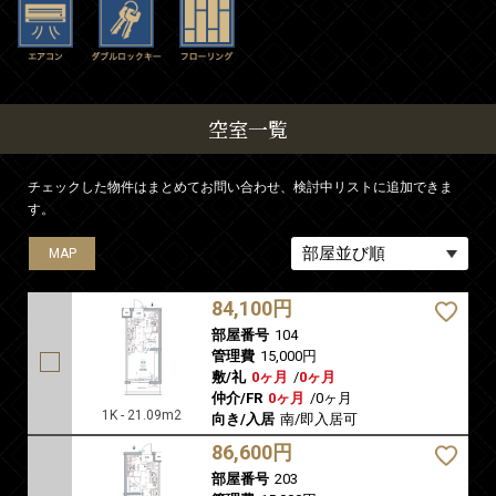
空室一覧
チェックした物件はまとめてお問い合わせ、検討中リストに追加できま
す。
MAP
MAP
MAP
MAP
MAP
84,100円
部屋番号
104
管理費
15,000円
敷/礼
0ヶ月
/
0ヶ月
仲介/FR
0ヶ月
/
0ヶ月
1K - 21.09m2
向き/入居
南/即入居可
86,600円
部屋番号
203