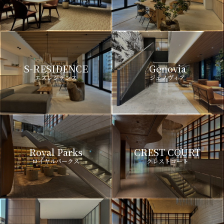
S-RESIDENCE
Genovia
エスレジデンス
ジェノヴィア
Royal Parks
CREST COURT
ロイヤルパークス
クレストコート