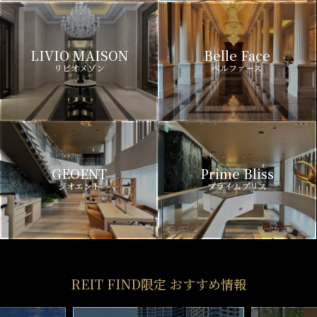
LIVIO MAISON
Belle Face
リビオメゾン
ベルファース
GEOENT
Prime Bliss
ジオエント
プライムブリス
REIT FIND限定 おすすめ情報