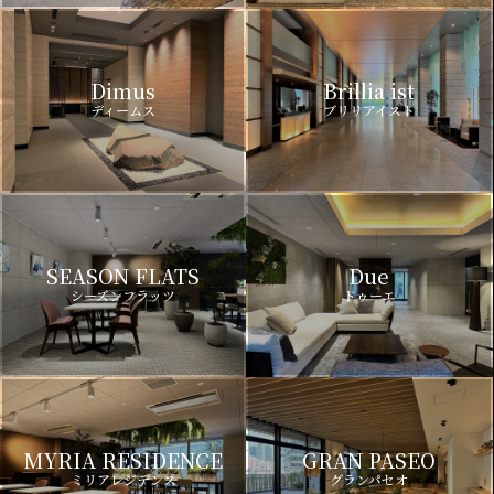
Dimus
Brillia ist
ディームス
ブリリアイスト
SEASON FLATS
Due
シーズンフラッツ
ドゥーエ
MYRIA RESIDENCE
GRAN PASEO
ミリアレジデンス
グランパセオ