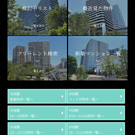
検討中リスト
最近見た物件
一覧を表示
一覧を表示
フリーレント検索
新築マンション一覧
一覧を表示
一覧を表示
井荻駅
井荻駅
新築物件一覧へ
ペット可物件一覧へ
井荻駅
井荻駅
1R～1K物件一覧へ
1DK～1LDK物件一覧へ
井荻駅
井荻駅
2K～2LDK物件一覧へ
3K～3LDK物件一覧へ