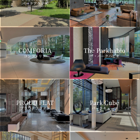
パークアクシス
レジディア
COMFORIA
The Parkhabio
コンフォリア
ザ・パークハビオ
PROUD FLAT
Park Cube
プラウドフラット
パークキューブ