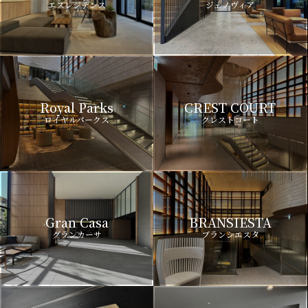
エスレジデンス
ジェノヴィア
Royal Parks
CREST COURT
ロイヤルパークス
クレストコート
Gran Casa
BRANSIESTA
グランカーサ
ブランシエスタ