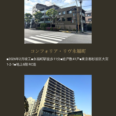
コンフォリア・リヴ永福町
■2026年2月竣工■永福町駅徒歩11分■総戸数41戸■東京都杉並区大宮
1-2-1■地上6階 RC造