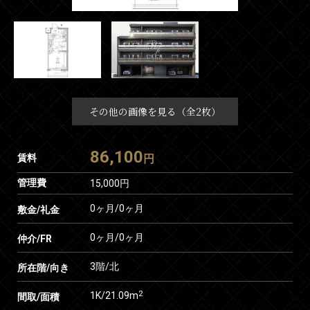
その他の画像を見る（全2枚）
86,100
賃料
円
管理費
15,000円
0ヶ月
/
0ヶ月
敷金/礼金
0ヶ月
/
0ヶ月
仲介/FR
3階/北
所在階/向き
2
1K/21.09m
間取/面積