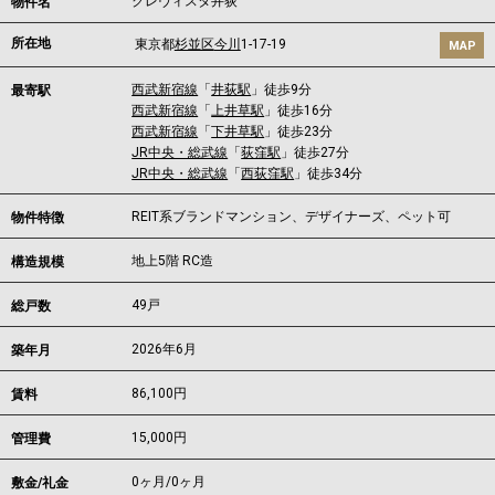
クレヴィスタ井荻
物件名
所在地
東京都
杉並区
今川
1-17-19
MAP
西武新宿線
「
井荻駅
」徒歩9分
最寄駅
西武新宿線
「
上井草駅
」徒歩16分
西武新宿線
「
下井草駅
」徒歩23分
JR中央・総武線
「
荻窪駅
」徒歩27分
JR中央・総武線
「
西荻窪駅
」徒歩34分
REIT系ブランドマンション、デザイナーズ、ペット可
物件特徴
地上5階 RC造
構造規模
49戸
総戸数
2026年6月
築年月
86,100
円
賃料
15,000円
管理費
0ヶ月
/
0ヶ月
敷金/礼金