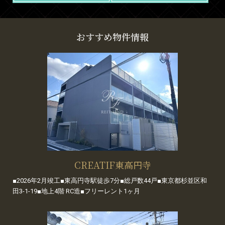
おすすめ物件情報
CREATIF東高円寺
■2026年2月竣工■東高円寺駅徒歩7分■総戸数44戸■東京都杉並区和
田3-1-19■地上4階 RC造■フリーレント1ヶ月