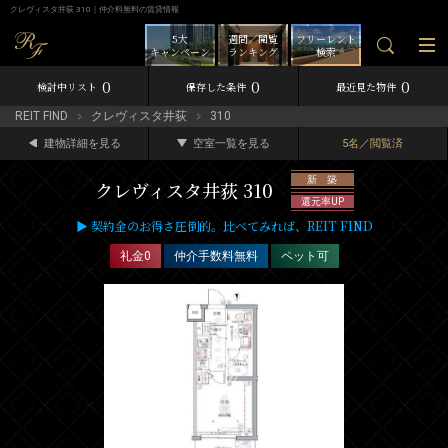
クレヴィスタ井荻 310｜仲介料無料の賃貸情報
5大
週間／閲覧
フリーレント
キャンペーン
ランキング
検索
0
0
0
検討中リスト
保存した条件
最近見た物件
REIT FIND
クレヴィスタ井荻
310
建物詳細を見る
空室一覧を見る
5名／閲覧済
新 築
クレヴィスタ井荻 310
還元率UP
▶ 契約金のお得さ圧倒的。比べてみれば、REIT FIND
礼金0
仲介手数料無料
ペット可