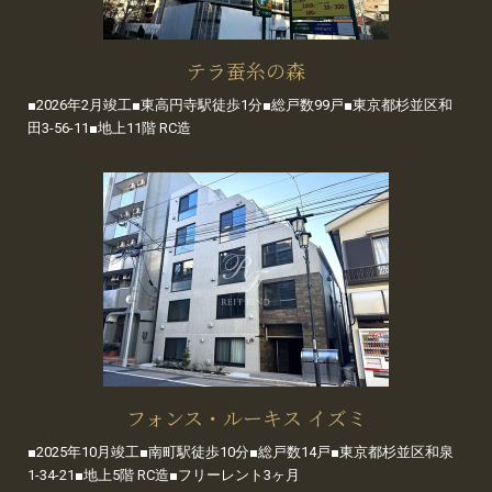
テラ蚕糸の森
■2026年2月竣工■東高円寺駅徒歩1分■総戸数99戸■東京都杉並区和
田3-56-11■地上11階 RC造
フォンス・ルーキス イズミ
■2025年10月竣工■南町駅徒歩10分■総戸数14戸■東京都杉並区和泉
1-34-21■地上5階 RC造■フリーレント3ヶ月