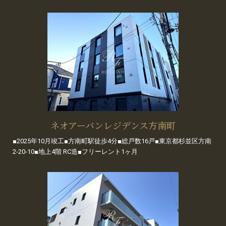
ネオアーバンレジデンス方南町
■2025年10月竣工■方南町駅徒歩4分■総戸数16戸■東京都杉並区方南
2-20-10■地上4階 RC造■フリーレント1ヶ月