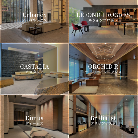
Urbanex
LEFOND PROGRES
アーバネックス
ルフォンプログレ
CASTALIA
ORCHID R
カスタリア
オーキッドレジデンス
Dimus
Brillia ist
ディームス
ブリリアイスト