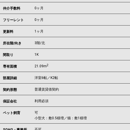
0ヶ月
仲介手数料
0ヶ月
フリーレント
1ヶ月
更新料
3階/北
所在階/向き
1K
間取り
2
21.09m
専有面積
洋室6帖／K2帖
部屋詳細
普通賃貸借契約
契約形態
利用必須
保証会社
可
ペット飼育
小型犬：敷0.5積増／猫：敷1積増
不可
SOHO・事務所