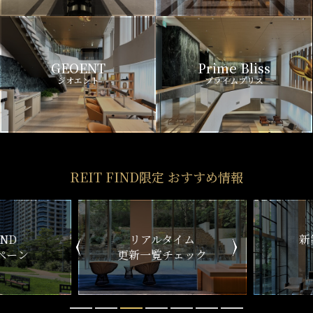
GEOENT
Prime Bliss
ジオエント
プライムブリス
REIT FIND限定 おすすめ情報
ND
リアルタイム
新
ペーン
更新一覧チェック