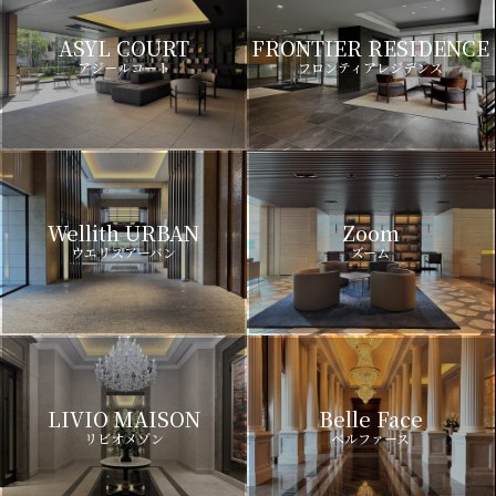
ASYL COURT
FRONTIER RESIDENCE
アジールコート
フロンティアレジデンス
Wellith URBAN
Zoom
ウエリスアーバン
ズーム
LIVIO MAISON
Belle Face
リビオメゾン
ベルファース