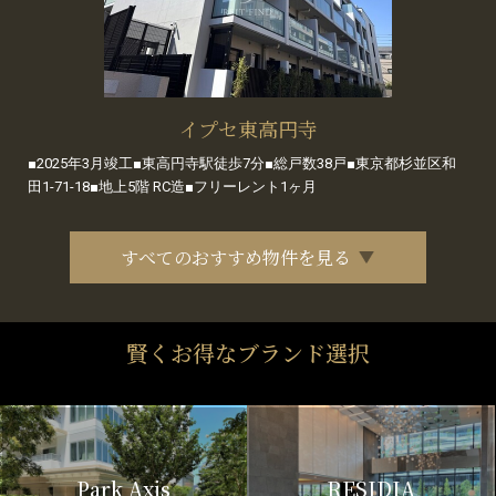
イプセ東高円寺
■2025年3月竣工■東高円寺駅徒歩7分■総戸数38戸■東京都杉並区和
田1-71-18■地上5階 RC造■フリーレント1ヶ月
すべてのおすすめ物件を見る
賢くお得なブランド選択
Park Axis
RESIDIA