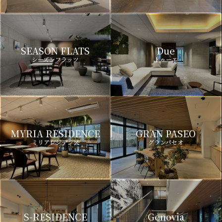
SEASON FLATS
Due
シーズンフラッツ
ドゥーエ
MYRIA RESIDENCE
GRAN PASEO
ミリアレジデンス
グランパセオ
S-RESIDENCE
Genovia