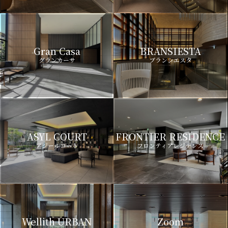
Gran Casa
BRANSIESTA
グランカーサ
ブランシエスタ
ASYL COURT
FRONTIER RESIDENCE
アジールコート
フロンティアレジデンス
Wellith URBAN
Zoom