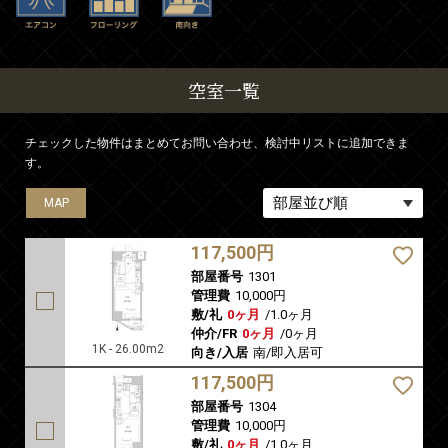
空室一覧
チェックした物件はまとめてお問い合わせ、検討中リストに追加できま
す。
MAP
MAP
117,500円
部屋番号
1301
管理費
10,000円
敷/礼
0ヶ月
/
1.0ヶ月
仲介/FR
0ヶ月
/
0ヶ月
1K - 26.00m2
向き/入居
南/即入居可
117,500円
部屋番号
1304
管理費
10,000円
敷/礼
0ヶ月
/
1.0ヶ月