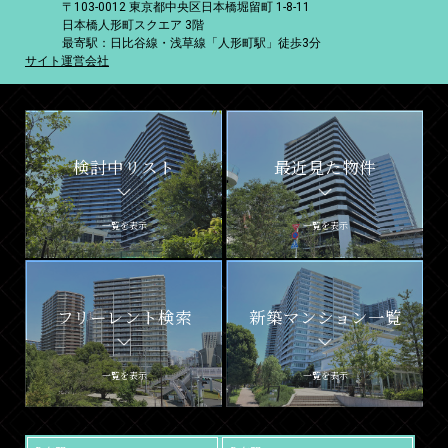
〒103-0012 東京都中央区日本橋堀留町 1-8-11
日本橋人形町スクエア 3階
最寄駅：日比谷線・浅草線「人形町駅」徒歩3分
サイト運営会社
検討中リスト
最近見た物件
一覧を表示
一覧を表示
フリーレント検索
新築マンション一覧
一覧を表示
一覧を表示