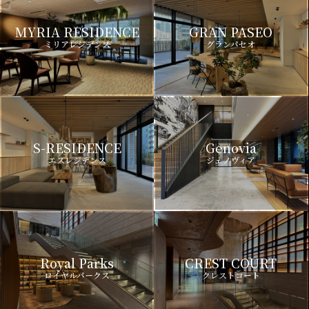
MYRIA RESIDENCE
GRAN PASEO
ミリアレジデンス
グランパセオ
S-RESIDENCE
Genovia
エスレジデンス
ジェノヴィア
Royal Parks
CREST COURT
ロイヤルパークス
クレストコート