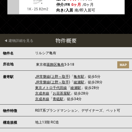
仲介/FR
0ヶ月
/
0ヶ月
1K - 25.82m2
向き/入居
南/即入居可
物件概要
建物詳細を見る
リルシア亀有
物件名
所在地
東京都
葛飾区
亀有
3-3-18
MAP
JR常磐線(上野～取手)
「
亀有駅
」徒歩5分
最寄駅
JR常磐線(上野～取手)
「
綾瀬駅
」徒歩28分
東京メトロ千代田線
「
綾瀬駅
」徒歩28分
京成本線
「
お花茶屋駅
」徒歩28分
京成本線
「
青砥駅
」徒歩34分
REIT系ブランドマンション、デザイナーズ、ペット可
物件特徴
地上13階 RC造
構造規模