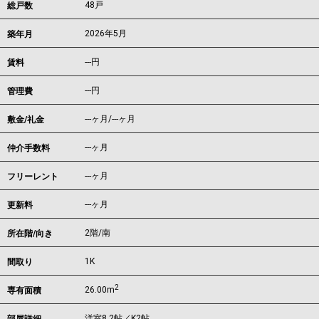
48戸
総戸数
2026年5月
築年月
---
円
賃料
---円
管理費
---ヶ月
/
---ヶ月
敷金/礼金
---ヶ月
仲介手数料
---ヶ月
フリーレント
---ヶ月
更新料
2階/南
所在階/向き
1K
間取り
2
26.00m
専有面積
洋室8.2帖／K2帖