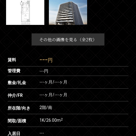
その他の画像を見る（全2枚）
---
賃料
円
管理費
---円
---ヶ月
/
---ヶ月
敷金/礼金
---ヶ月
/
---ヶ月
仲介/FR
2階/南
所在階/向き
2
1K/26.00m
間取/面積
---
入居日