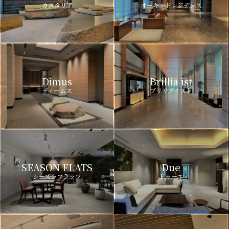
カスタリア
オーキッドレジデンス
Dimus
Brillia ist
ディームス
ブリリアイスト
SEASON FLATS
Due
シーズンフラッツ
ドゥーエ