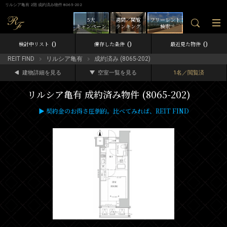
リルシア亀有 2階 成約済み物件 8065-202
5大
週間／閲覧
フリーレント
キャンペーン
ランキング
検索
0
0
0
検討中リスト
保存した条件
最近見た物件
REIT FIND
リルシア亀有
成約済み (8065-202)
建物詳細を見る
空室一覧を見る
1名／閲覧済
リルシア亀有 成約済み物件 (8065-202)
▶ 契約金のお得さ圧倒的。比べてみれば、REIT FIND