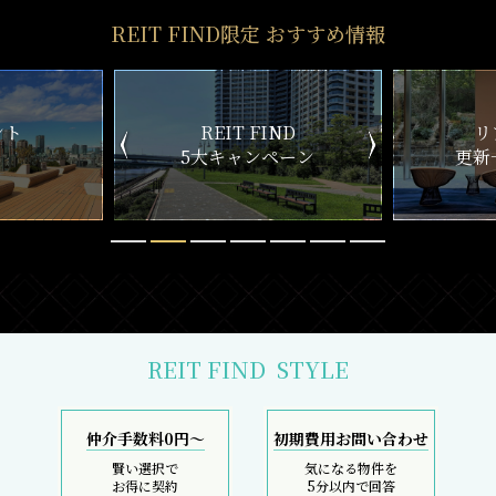
REIT FIND限定 おすすめ情報
ND
リアルタイム
新
ペーン
更新一覧チェック
REIT FIND
STYLE
仲介手数料0円～
初期費用お問い合わせ
賢い選択で
気になる物件を
お得に契約
5分以内で回答