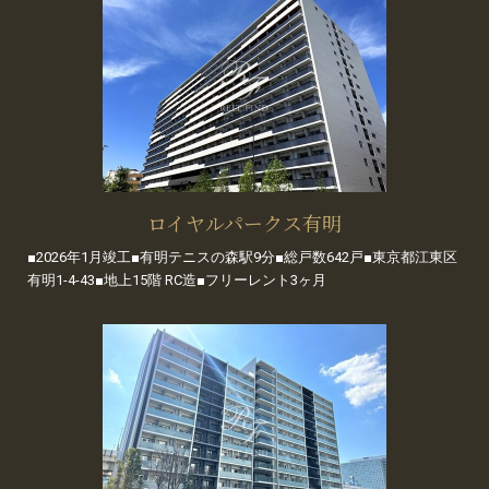
ロイヤルパークス有明
■2026年1月竣工■有明テニスの森駅9分■総戸数642戸■東京都江東区
有明1-4-43■地上15階 RC造■フリーレント3ヶ月