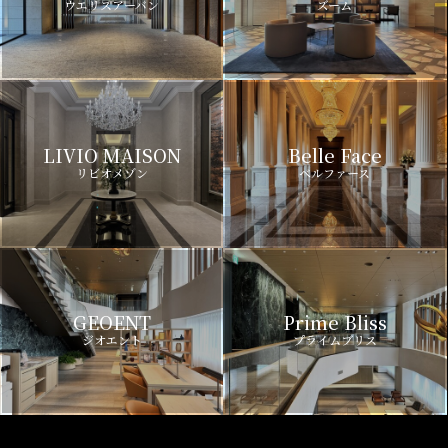
ウエリスアーバン
ズーム
LIVIO MAISON
Belle Face
リビオメゾン
ベルファース
GEOENT
Prime Bliss
ジオエント
プライムブリス