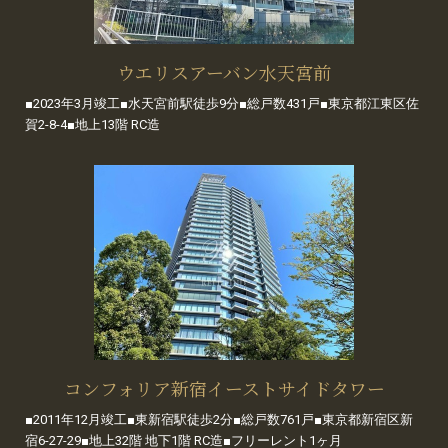
ウエリスアーバン水天宮前
■2023年3月竣工■水天宮前駅徒歩9分■総戸数431戸■東京都江東区佐
賀2-8-4■地上13階 RC造
コンフォリア新宿イーストサイドタワー
■2011年12月竣工■東新宿駅徒歩2分■総戸数761戸■東京都新宿区新
宿6-27-29■地上32階 地下1階 RC造■フリーレント1ヶ月