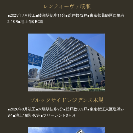
レンティーヴァ綾瀬
■2025年7月竣工■綾瀬駅徒歩11分■総戸数42戸■東京都葛飾区西亀有
2-13-9■地上4階 RC造
ブルックサイドレジデンス木場
■2026年3月竣工■木場駅徒歩9分■総戸数563戸■東京都江東区塩浜2-
8-1■地上18階 RC造■フリーレント3ヶ月