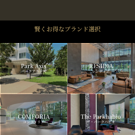
賢くお得なブランド選択
Park Axis
RESIDIA
パークアクシス
レジディア
COMFORIA
The Parkhabio
コンフォリア
ザ・パークハビオ