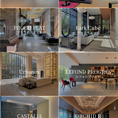
PROUD FLAT
Park Cube
プラウドフラット
パークキューブ
Urbanex
LEFOND PROGRES
アーバネックス
ルフォンプログレ
CASTALIA
ORCHID R