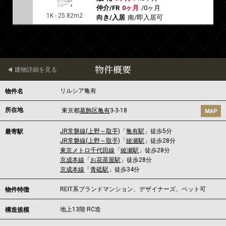
仲介/FR
0ヶ月
/
0ヶ月
1K - 25.82m2
向き/入居
南/即入居可
物件概要
建物詳細を見る
リルシア亀有
物件名
所在地
東京都
葛飾区
亀有
3-3-18
MAP
JR常磐線(上野～取手)
「
亀有駅
」徒歩5分
最寄駅
JR常磐線(上野～取手)
「
綾瀬駅
」徒歩28分
東京メトロ千代田線
「
綾瀬駅
」徒歩28分
京成本線
「
お花茶屋駅
」徒歩28分
京成本線
「
青砥駅
」徒歩34分
REIT系ブランドマンション、デザイナーズ、ペット可
物件特徴
地上13階 RC造
構造規模