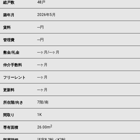
48戸
総戸数
2026年5月
築年月
---
円
賃料
---円
管理費
---ヶ月
/
---ヶ月
敷金/礼金
---ヶ月
仲介手数料
---ヶ月
フリーレント
---ヶ月
更新料
7階/南
所在階/向き
1K
間取り
2
26.00m
専有面積
洋室8.2帖／K2帖