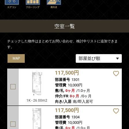
空室一覧
チェックした物件はまとめてお問い合わせ、検討中リストに追加できま
す。
MAP
MAP
117,500円
部屋番号
1301
管理費
10,000円
敷/礼
0ヶ月
/
1.0ヶ月
仲介/FR
0ヶ月
/
0ヶ月
1K - 26.00m2
向き/入居
南/即入居可
117,500円
部屋番号
1304
管理費
10,000円
敷/礼
0ヶ月
/
1.0ヶ月