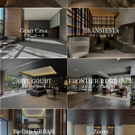
Gran Casa
BRANSIESTA
グランカーサ
ブランシエスタ
ASYL COURT
FRONTIER RESIDENCE
アジールコート
フロンティアレジデンス
Wellith URBAN
Zoom