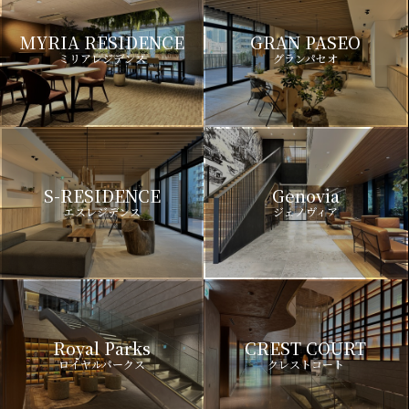
MYRIA RESIDENCE
GRAN PASEO
ミリアレジデンス
グランパセオ
S-RESIDENCE
Genovia
エスレジデンス
ジェノヴィア
Royal Parks
CREST COURT
ロイヤルパークス
クレストコート