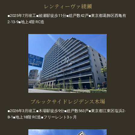
レンティーヴァ綾瀬
■2025年7月竣工■綾瀬駅徒歩11分■総戸数42戸■東京都葛飾区西亀有
2-13-9■地上4階 RC造
ブルックサイドレジデンス木場
■2026年3月竣工■木場駅徒歩9分■総戸数563戸■東京都江東区塩浜2-
8-1■地上18階 RC造■フリーレント3ヶ月