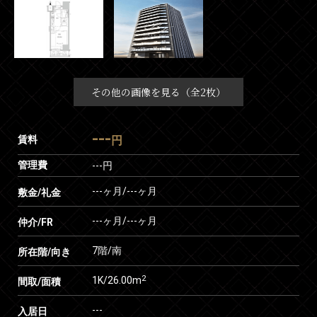
その他の画像を見る（全2枚）
---
賃料
円
管理費
---円
---ヶ月
/
---ヶ月
敷金/礼金
---ヶ月
/
---ヶ月
仲介/FR
7階/南
所在階/向き
2
1K/26.00m
間取/面積
---
入居日