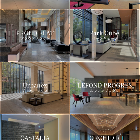
PROUD FLAT
Park Cube
プラウドフラット
パークキューブ
Urbanex
LEFOND PROGRES
アーバネックス
ルフォンプログレ
CASTALIA
ORCHID R