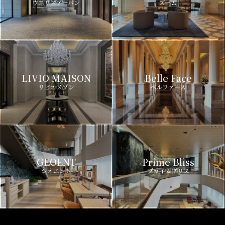
ウエリスアーバン
ズーム
LIVIO MAISON
Belle Face
リビオメゾン
ベルファース
GEOENT
Prime Bliss
ジオエント
プライムブリス