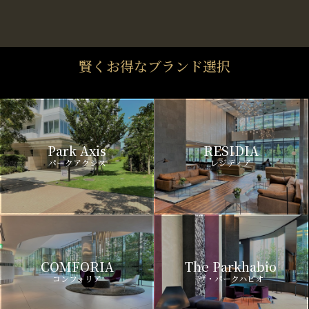
賢くお得なブランド選択
Park Axis
RESIDIA
パークアクシス
レジディア
COMFORIA
The Parkhabio
コンフォリア
ザ・パークハビオ