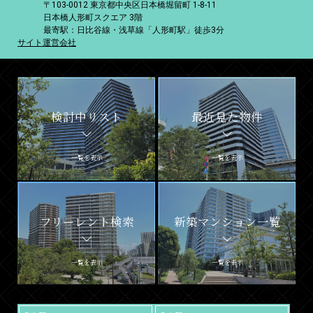
〒103-0012 東京都中央区日本橋堀留町 1-8-11
日本橋人形町スクエア 3階
最寄駅：日比谷線・浅草線「人形町駅」徒歩3分
サイト運営会社
検討中リスト
最近見た物件
一覧を表示
一覧を表示
フリーレント検索
新築マンション一覧
一覧を表示
一覧を表示