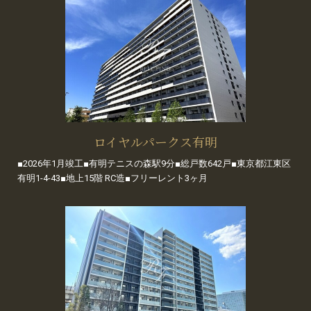
ロイヤルパークス有明
■2026年1月竣工■有明テニスの森駅9分■総戸数642戸■東京都江東区
有明1-4-43■地上15階 RC造■フリーレント3ヶ月