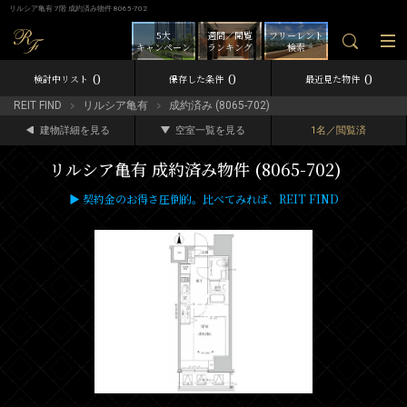
リルシア亀有 7階 成約済み物件 8065-702
5大
週間／閲覧
フリーレント
キャンペーン
ランキング
検索
0
0
0
検討中リスト
保存した条件
最近見た物件
REIT FIND
リルシア亀有
成約済み (8065-702)
建物詳細を見る
空室一覧を見る
1名／閲覧済
リルシア亀有 成約済み物件 (8065-702)
▶ 契約金のお得さ圧倒的。比べてみれば、REIT FIND