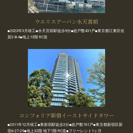
ウエリスアーバン水天宮前
■2023年3月竣工■水天宮前駅徒歩9分■総戸数431戸■東京都江東区佐
賀2-8-4■地上13階 RC造
コンフォリア新宿イーストサイドタワー
■2011年12月竣工■東新宿駅徒歩2分■総戸数761戸■東京都新宿区新
宿6-27-29■地上32階 地下1階 RC造■フリーレント1ヶ月