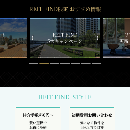
REIT FIND限定 おすすめ情報
ND
リアルタイム
新
ペーン
更新一覧チェック
REIT FIND
STYLE
仲介手数料0円～
初期費用お問い合わせ
賢い選択で
気になる物件を
お得に契約
5分以内で回答