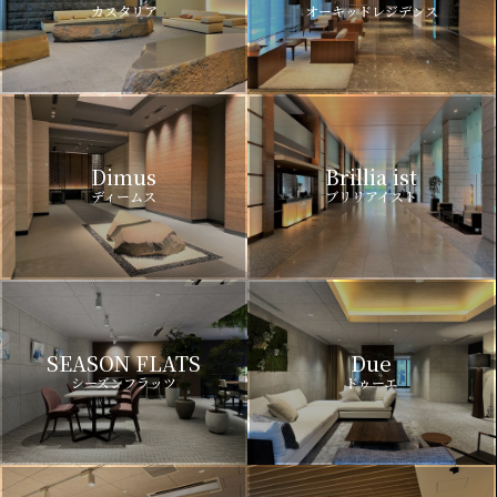
カスタリア
オーキッドレジデンス
Dimus
Brillia ist
ディームス
ブリリアイスト
SEASON FLATS
Due
シーズンフラッツ
ドゥーエ