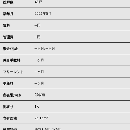
48戸
総戸数
2026年5月
築年月
---
円
賃料
---円
管理費
---ヶ月
/
---ヶ月
敷金/礼金
---ヶ月
仲介手数料
---ヶ月
フリーレント
---ヶ月
更新料
2階/南
所在階/向き
1K
間取り
2
26.16m
専有面積
洋室8.6帖／K2帖