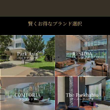
賢くお得なブランド選択
Park Axis
RESIDIA
パークアクシス
レジディア
COMFORIA
The Parkhabio
コンフォリア
ザ・パークハビオ