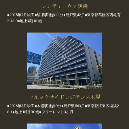
レンティーヴァ綾瀬
■2025年7月竣工■綾瀬駅徒歩11分■総戸数42戸■東京都葛飾区西亀有
2-13-9■地上4階 RC造
ブルックサイドレジデンス木場
■2026年3月竣工■木場駅徒歩9分■総戸数563戸■東京都江東区塩浜2-
8-1■地上18階 RC造■フリーレント3ヶ月