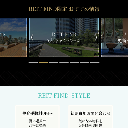
REIT FIND限定 おすすめ情報
ND
リアルタイム
新
ペーン
更新一覧チェック
REIT FIND
STYLE
仲介手数料0円～
初期費用お問い合わせ
賢い選択で
気になる物件を
お得に契約
5分以内で回答