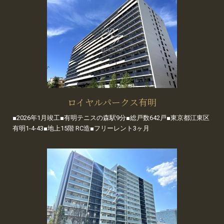
ロイヤルパークス有明
■2026年1月竣工■有明テニスの森駅9分■総戸数642戸■東京都江東区
有明1-4-43■地上15階 RC造■フリーレント3ヶ月