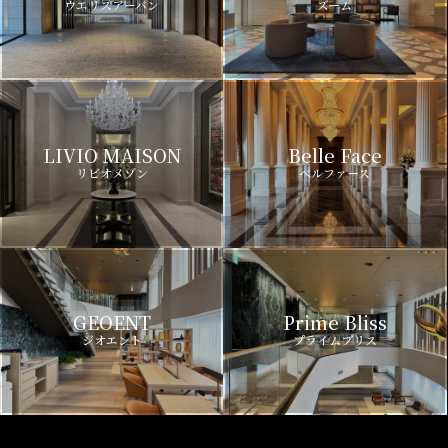
ウエリスアーバン
ズーム
LIVIO MAISON
Belle Face
リビオメゾン
ベルファース
GEOENT
Prime Bliss
ジオエント
プライムブリス