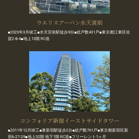
ウエリスアーバン水天宮前
■2023年3月竣工■水天宮前駅徒歩9分■総戸数431戸■東京都江東区佐
賀2-8-4■地上13階 RC造
コンフォリア新宿イーストサイドタワー
■2011年12月竣工■東新宿駅徒歩2分■総戸数761戸■東京都新宿区新
宿6-27-29■地上32階 地下1階 RC造■フリーレント1ヶ月