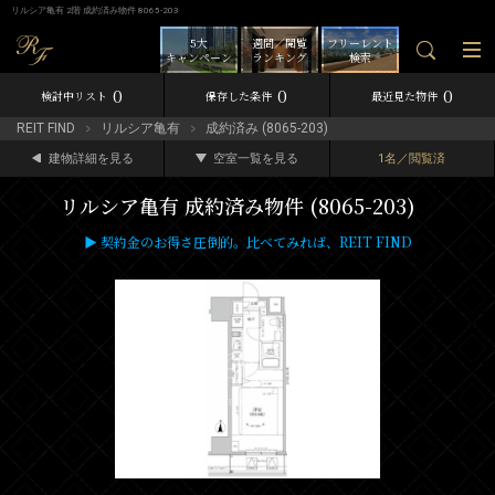
リルシア亀有 2階 成約済み物件 8065-203
5大
週間／閲覧
フリーレント
キャンペーン
ランキング
検索
0
0
0
検討中リスト
保存した条件
最近見た物件
REIT FIND
リルシア亀有
成約済み (8065-203)
建物詳細を見る
空室一覧を見る
1名／閲覧済
リルシア亀有 成約済み物件 (8065-203)
▶ 契約金のお得さ圧倒的。比べてみれば、REIT FIND