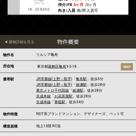
仲介/FR
0ヶ月
/
0ヶ月
1K - 25.82m2
向き/入居
南/即入居可
物件概要
建物詳細を見る
リルシア亀有
物件名
所在地
東京都
葛飾区
亀有
3-3-18
MAP
JR常磐線(上野～取手)
「
亀有駅
」徒歩5分
最寄駅
JR常磐線(上野～取手)
「
綾瀬駅
」徒歩28分
東京メトロ千代田線
「
綾瀬駅
」徒歩28分
京成本線
「
お花茶屋駅
」徒歩28分
京成本線
「
青砥駅
」徒歩34分
REIT系ブランドマンション、デザイナーズ、ペット可
物件特徴
地上13階 RC造
構造規模