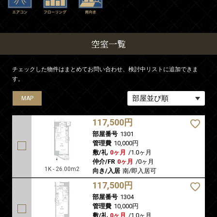
空室一覧
チェックした物件はまとめてお問い合わせ、検討中リストに追加できま
す。
MAP
MAP
117,500円
部屋番号
1301
管理費
10,000円
敷/礼
0ヶ月
/
1.0ヶ月
仲介/FR
0ヶ月
/
0ヶ月
1K - 26.00m2
向き/入居
南/即入居可
117,500円
部屋番号
1304
管理費
10,000円
敷/礼
0ヶ月
/
1.0ヶ月