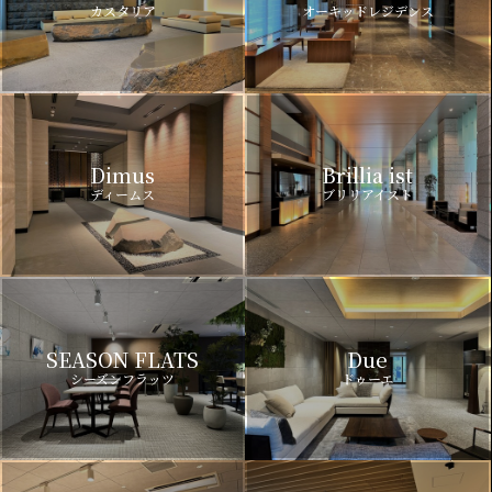
カスタリア
オーキッドレジデンス
Dimus
Brillia ist
ディームス
ブリリアイスト
SEASON FLATS
Due
シーズンフラッツ
ドゥーエ