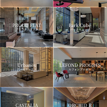
PROUD FLAT
Park Cube
プラウドフラット
パークキューブ
Urbanex
LEFOND PROGRES
アーバネックス
ルフォンプログレ
CASTALIA
ORCHID R