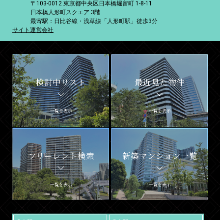
〒103-0012 東京都中央区日本橋堀留町 1-8-11
日本橋人形町スクエア 3階
最寄駅：日比谷線・浅草線「人形町駅」徒歩3分
サイト運営会社
検討中リスト
最近見た物件
一覧を表示
一覧を表示
フリーレント検索
新築マンション一覧
一覧を表示
一覧を表示