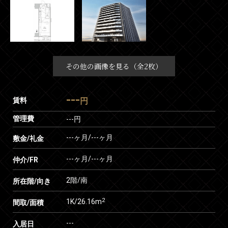
その他の画像を見る（全2枚）
---
賃料
円
管理費
---円
---ヶ月
/
---ヶ月
敷金/礼金
---ヶ月
/
---ヶ月
仲介/FR
2階/南
所在階/向き
2
1K/26.16m
間取/面積
---
入居日