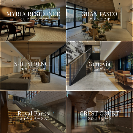
MYRIA RESIDENCE
GRAN PASEO
ミリアレジデンス
グランパセオ
S-RESIDENCE
Genovia
エスレジデンス
ジェノヴィア
Royal Parks
CREST COURT
ロイヤルパークス
クレストコート