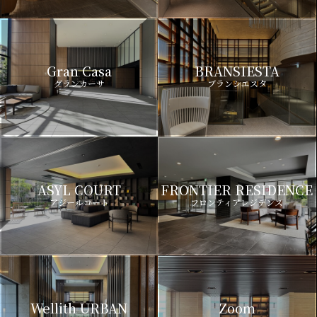
Gran Casa
BRANSIESTA
グランカーサ
ブランシエスタ
ASYL COURT
FRONTIER RESIDENCE
アジールコート
フロンティアレジデンス
Wellith URBAN
Zoom