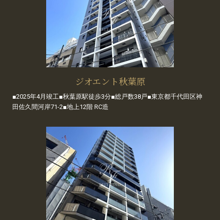
ジオエント秋葉原
■2025年4月竣工■秋葉原駅徒歩3分■総戸数38戸■東京都千代田区神
田佐久間河岸71-2■地上12階 RC造