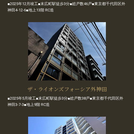
■2025年12月竣工■末広町駅徒歩3分■総戸数46戸■東京都千代田区外
神田4-12-6■地上13階 RC造
ザ・ライオンズフォーシア外神田
■2025年5月竣工■末広町駅徒歩3分■総戸数38戸■東京都千代田区外
神田3-7-3■地上9階 RC造