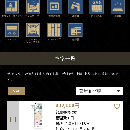
空室一覧
チェックした物件はまとめてお問い合わせ、検討中リストに追加できま
す。
MAP
MAP
MAP
MAP
MAP
307,000円
部屋番号
301
管理費
0円
敷/礼
1.0ヶ月
/
1.0ヶ月
仲介/FR
0.5ヶ月
/
0ヶ月