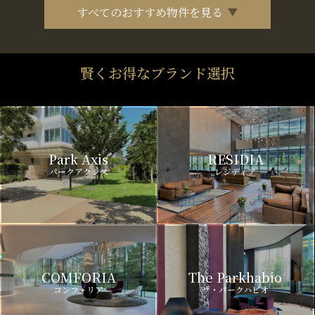
すべてのおすすめ物件を見る
賢くお得なブランド選択
Park Axis
RESIDIA
パークアクシス
レジディア
COMFORIA
The Parkhabio
コンフォリア
ザ・パークハビオ