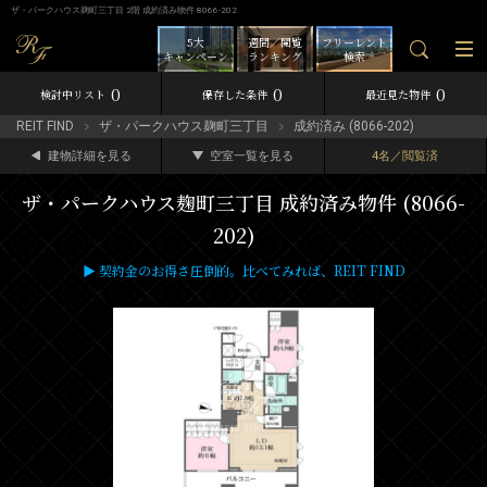
ザ・パークハウス麹町三丁目 2階 成約済み物件 8066-202
5大
週間／閲覧
フリーレント
キャンペーン
ランキング
検索
0
0
0
検討中リスト
保存した条件
最近見た物件
REIT FIND
ザ・パークハウス麹町三丁目
成約済み (8066-202)
建物詳細を見る
空室一覧を見る
4名／閲覧済
ザ・パークハウス麹町三丁目 成約済み物件 (8066-
202)
▶ 契約金のお得さ圧倒的。比べてみれば、REIT FIND