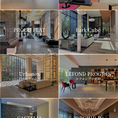
PROUD FLAT
Park Cube
プラウドフラット
パークキューブ
Urbanex
LEFOND PROGRES
アーバネックス
ルフォンプログレ
CASTALIA
ORCHID R