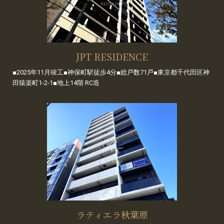
JPT RESIDENCE
■2025年11月竣工■神保町駅徒歩4分■総戸数71戸■東京都千代田区神
田猿楽町1-2-1■地上14階 RC造
ラティエラ秋葉原