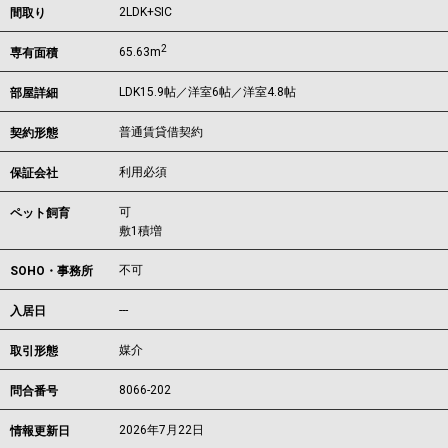
2LDK+SIC
間取り
2
65.63m
専有面積
LDK15.9帖／洋室6帖／洋室4.8帖
部屋詳細
普通賃貸借契約
契約形態
利用必須
保証会社
可
ペット飼育
敷1積増
不可
SOHO・事務所
---
入居日
媒介
取引形態
8066-202
問合番号
2026年7月22日
情報更新日