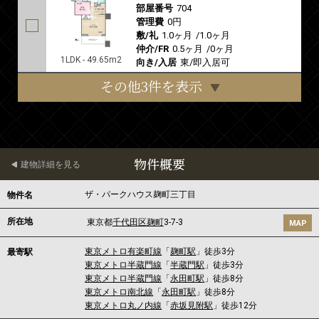
部屋番号
704
管理費
0円
敷/礼
1.0ヶ月
/
1.0ヶ月
仲介/FR
0.5ヶ月
/
0ヶ月
1LDK - 49.65m2
向き/入居
東/即入居可
その他3件を表示
物件概要
建物詳細を見る
ザ・パークハウス麹町三丁目
物件名
所在地
東京都
千代田区
麹町
3-7-3
MAP
東京メトロ有楽町線
「
麹町駅
」徒歩3分
最寄駅
東京メトロ半蔵門線
「
半蔵門駅
」徒歩3分
東京メトロ半蔵門線
「
永田町駅
」徒歩8分
東京メトロ南北線
「
永田町駅
」徒歩8分
東京メトロ丸ノ内線
「
赤坂見附駅
」徒歩12分