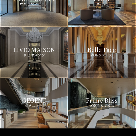
ウエリスアーバン
ズーム
LIVIO MAISON
Belle Face
リビオメゾン
ベルファース
GEOENT
Prime Bliss
ジオエント
プライムブリス