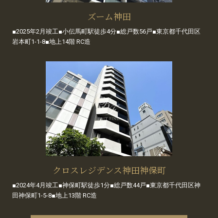
ズーム神田
■2025年2月竣工■小伝馬町駅徒歩4分■総戸数56戸■東京都千代田区
岩本町1-1-8■地上14階 RC造
クロスレジデンス神田神保町
■2024年4月竣工■神保町駅徒歩1分■総戸数44戸■東京都千代田区神
田神保町1-5-8■地上13階 RC造