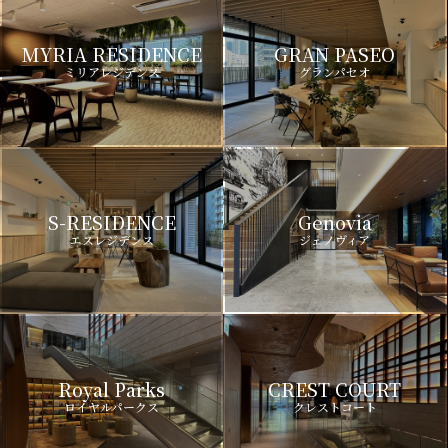
MYRIA RESIDENCE
GRAN PASEO
ミリアレジデンス
グランパセオ
S-RESIDENCE
Genovia
エスレジデンス
ジェノヴィア
Royal Parks
CREST COURT
ロイヤルパークス
クレストコート