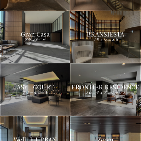
Gran Casa
BRANSIESTA
グランカーサ
ブランシエスタ
ASYL COURT
FRONTIER RESIDENCE
アジールコート
フロンティアレジデンス
Wellith URBAN
Zoom