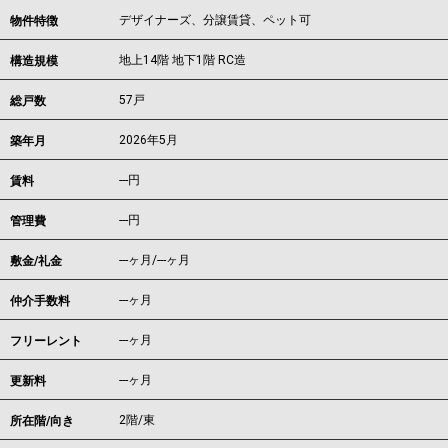
デザイナーズ、分譲賃貸、ペット可
物件特徴
地上14階 地下1階 RC造
構造規模
57戸
総戸数
2026年5月
築年月
---
円
賃料
---円
管理費
---ヶ月
/
---ヶ月
敷金/礼金
---ヶ月
仲介手数料
---ヶ月
フリーレント
---ヶ月
更新料
2階/東
所在階/向き