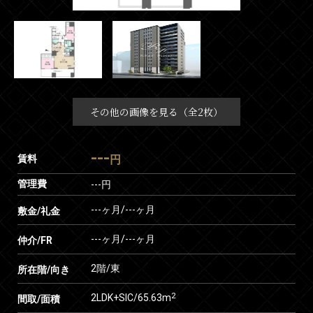
その他の画像を見る（全2枚）
---
賃料
円
管理費
---円
---ヶ月
/
---ヶ月
敷金/礼金
---ヶ月
/
---ヶ月
仲介/FR
2階/東
所在階/向き
2
2LDK+SIC/65.63m
間取/面積