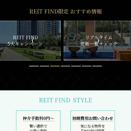
REIT FIND限定 おすすめ情報
ND
リアルタイム
新
ペーン
更新一覧チェック
REIT FIND
STYLE
仲介手数料0円～
初期費用お問い合わせ
賢い選択で
気になる物件を
お得に契約
5分以内で回答