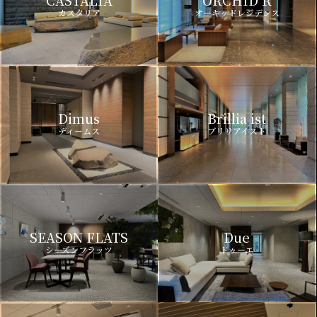
カスタリア
オーキッドレジデンス
Dimus
Brillia ist
ディームス
ブリリアイスト
SEASON FLATS
Due
シーズンフラッツ
ドゥーエ