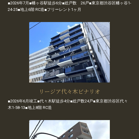
■2026年7月■幡ヶ谷駅徒歩6分■総戸数 26戸■東京都渋谷区幡ヶ谷1-
24-25■地上6階 RC造■フリーレント1ヶ月
リージア代々木ビナリオ
■2026年6月竣工■代々木駅徒歩4分■総戸数24戸■東京都渋谷区代々
木1-58-13■地上8階 RC造