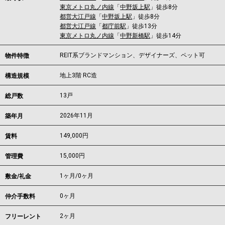
東京メトロ丸ノ内線
「
中野坂上駅
」徒歩8分
都営大江戸線
「
中野坂上駅
」徒歩8分
都営大江戸線
「
都庁前駅
」徒歩13分
東京メトロ丸ノ内線
「
中野新橋駅
」徒歩14分
REIT系ブランドマンション、デザイナーズ、ペット可
物件特徴
地上3階 RC造
構造規模
13戸
総戸数
2026年11月
築年月
149,000
円
賃料
15,000円
管理費
1ヶ月
/
0ヶ月
敷金/礼金
0ヶ月
仲介手数料
2ヶ月
フリーレント