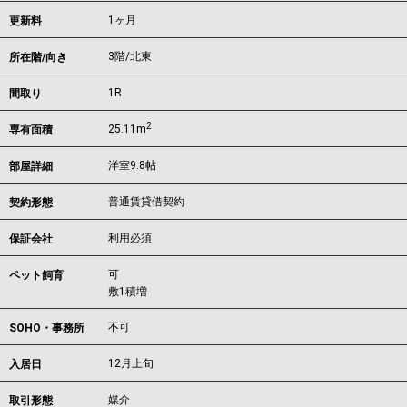
1ヶ月
更新料
3階/北東
所在階/向き
1R
間取り
2
25.11m
専有面積
洋室9.8帖
部屋詳細
普通賃貸借契約
契約形態
利用必須
保証会社
可
ペット飼育
敷1積増
不可
SOHO・事務所
12月上旬
入居日
媒介
取引形態