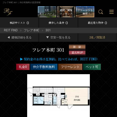
フレア本町 301｜仲介料無料の賃貸情報
5大
週間／閲覧
フリーレント
キャンペーン
ランキング
検索
0
0
0
検討中リスト
保存した条件
最近見た物件
REIT FIND
フレア本町
301
建物詳細を見る
空室一覧を見る
2名／閲覧済
新 築
フレア本町 301
還元率UP
▶ 契約金のお得さ圧倒的。比べてみれば、REIT FIND
礼金0
仲介手数料無料
フリーレント
ペット可