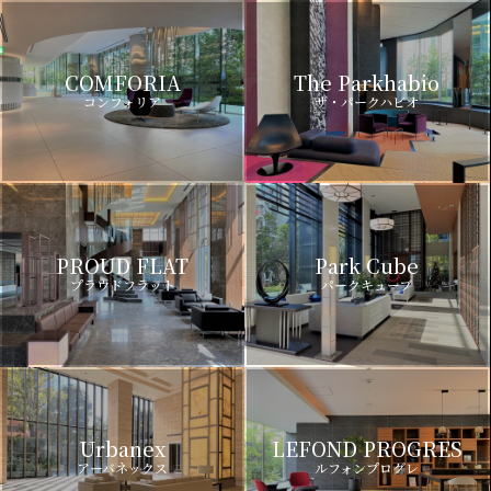
COMFORIA
The Parkhabio
コンフォリア
ザ・パークハビオ
PROUD FLAT
Park Cube
プラウドフラット
パークキューブ
Urbanex
LEFOND PROGRES
アーバネックス
ルフォンプログレ