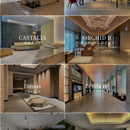
CASTALIA
ORCHID R
カスタリア
オーキッドレジデンス
Dimus
Brillia ist
ディームス
ブリリアイスト