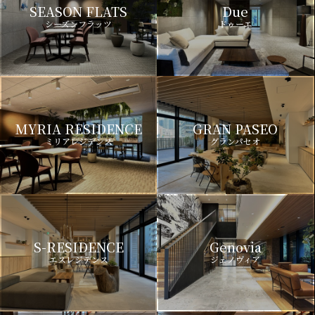
SEASON FLATS
Due
シーズンフラッツ
ドゥーエ
MYRIA RESIDENCE
GRAN PASEO
ミリアレジデンス
グランパセオ
S-RESIDENCE
Genovia
エスレジデンス
ジェノヴィア