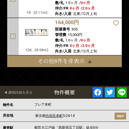
敷/礼
1.0ヶ月
/
0ヶ月
仲介/FR
0ヶ月
/
2.0ヶ月
1R - 25.11m2
向き/入居
北東/12月上旬
164,000円
部屋番号
305
管理費
15,000円
敷/礼
1.0ヶ月
/
0ヶ月
仲介/FR
0ヶ月
/
2.0ヶ月
1DK - 28.08m2
向き/入居
北東/12月上旬
その他8件を非表示
物件概要
建物詳細を見る
フレア本町
物件名
所在地
東京都
渋谷区
本町
3-24-14
MAP
都営大江戸線
「
西新宿五丁目駅
」徒歩5分
最寄駅