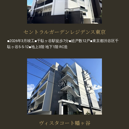
セントラルガーデンレジデンス東京
■2026年3月竣工■千駄ヶ谷駅徒歩7分■総戸数12戸■東京都渋谷区千
駄ヶ谷5-5-12■地上3階 地下1階 RC造
ヴィスタコート幡ヶ谷