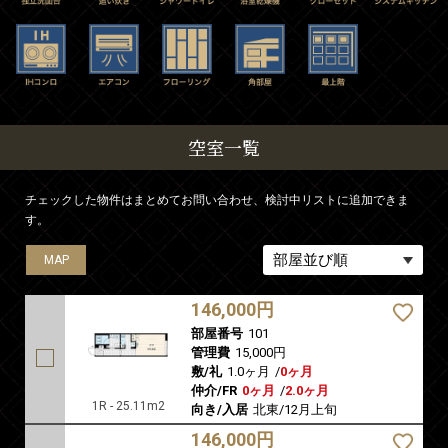
空室一覧
チェックした物件はまとめてお問い合わせ、検討中リストに追加できま
す。
MAP
MAP
MAP
MAP
MAP
MAP
MAP
MAP
MAP
MAP
MAP
MAP
MAP
146,000円
部屋番号
101
管理費
15,000円
敷/礼
1.0ヶ月
/
0ヶ月
仲介/FR
0ヶ月
/
2.0ヶ月
1R - 25.11m2
向き/入居
北東/12月上旬
146,000円