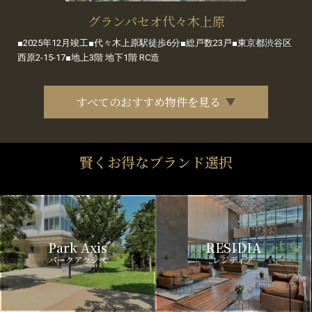
グランパセオ代々木上原
■2025年12月竣工■代々木上原駅徒歩6分■総戸数23戸■東京都渋谷区
西原2-15-17■地上3階 地下1階 RC造
すべてのおすすめ物件を見る
賢くお得なブランド選択
Park Axis
RESIDIA
パークアクシス
レジディア