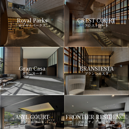
Royal Parks
CREST COURT
ロイヤルパークス
クレストコート
Gran Casa
BRANSIESTA
グランカーサ
ブランシエスタ
ASYL COURT
FRONTIER RESIDENCE
アジールコート
フロンティアレジデンス