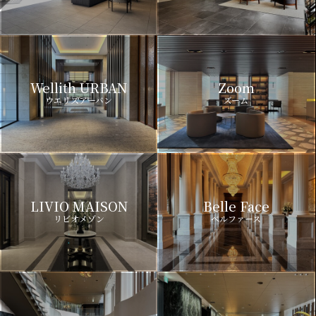
Wellith URBAN
Zoom
ウエリスアーバン
ズーム
LIVIO MAISON
Belle Face
リビオメゾン
ベルファース