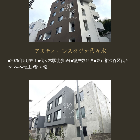
アスティーレスタジオ代々木
■2026年5月竣工■代々木駅徒歩5分■総戸数14戸■東京都渋谷区代々
木1-2-2■地上8階 RC造