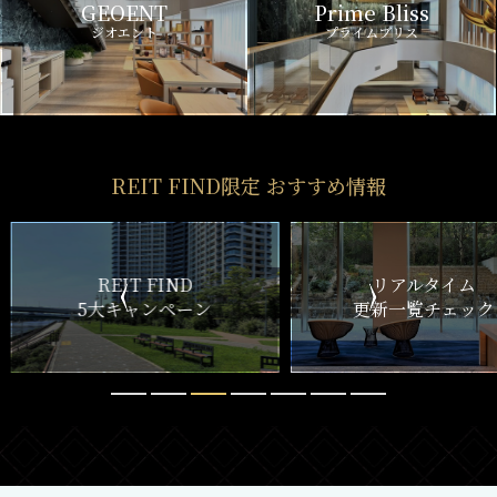
GEOENT
Prime Bliss
ジオエント
プライムブリス
REIT FIND限定 おすすめ情報
ND
リアルタイム
新
ペーン
更新一覧チェック