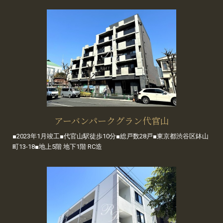
アーバンパークグラン代官山
■2023年1月竣工■代官山駅徒歩10分■総戸数28戸■東京都渋谷区鉢山
町13-18■地上5階 地下1階 RC造