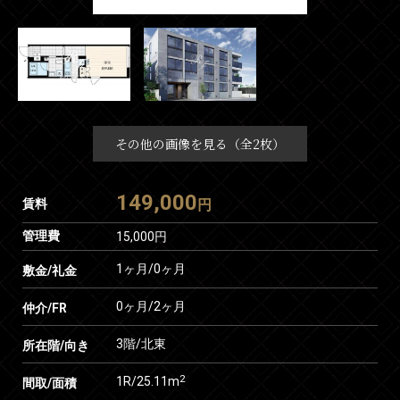
その他の画像を見る（全2枚）
149,000
賃料
円
管理費
15,000円
1ヶ月
/
0ヶ月
敷金/礼金
0ヶ月
/
2ヶ月
仲介/FR
3階/北東
所在階/向き
2
1R/25.11m
間取/面積