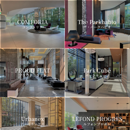
COMFORIA
The Parkhabio
コンフォリア
ザ・パークハビオ
PROUD FLAT
Park Cube
プラウドフラット
パークキューブ
Urbanex
LEFOND PROGRES
アーバネックス
ルフォンプログレ