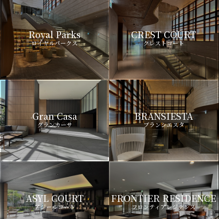
Royal Parks
CREST COURT
ロイヤルパークス
クレストコート
Gran Casa
BRANSIESTA
グランカーサ
ブランシエスタ
ASYL COURT
FRONTIER RESIDENCE
アジールコート
フロンティアレジデンス