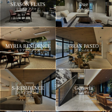
SEASON FLATS
Due
シーズンフラッツ
ドゥーエ
MYRIA RESIDENCE
GRAN PASEO
ミリアレジデンス
グランパセオ
S-RESIDENCE
Genovia
エスレジデンス
ジェノヴィア