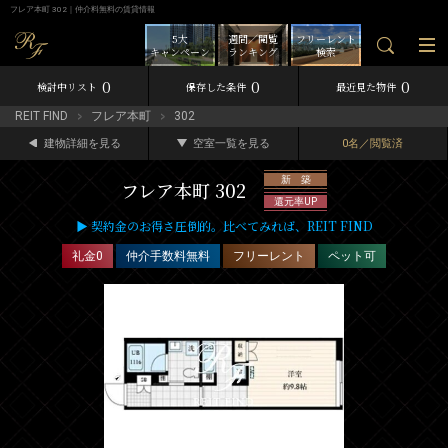
フレア本町 302｜仲介料無料の賃貸情報
5大
週間／閲覧
フリーレント
キャンペーン
ランキング
検索
0
0
0
検討中リスト
保存した条件
最近見た物件
REIT FIND
フレア本町
302
建物詳細を見る
空室一覧を見る
0名／閲覧済
新 築
フレア本町 302
還元率UP
▶ 契約金のお得さ圧倒的。比べてみれば、REIT FIND
礼金0
仲介手数料無料
フリーレント
ペット可