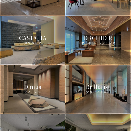
CASTALIA
ORCHID R
カスタリア
オーキッドレジデンス
Dimus
Brillia ist
ディームス
ブリリアイスト