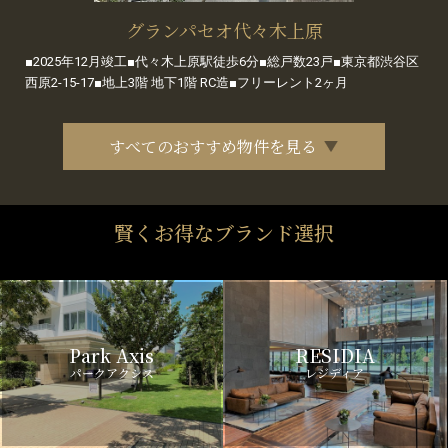
グランパセオ代々木上原
■2025年12月竣工■代々木上原駅徒歩6分■総戸数23戸■東京都渋谷区
西原2-15-17■地上3階 地下1階 RC造■フリーレント2ヶ月
すべてのおすすめ物件を見る
賢くお得なブランド選択
Park Axis
RESIDIA
パークアクシス
レジディア