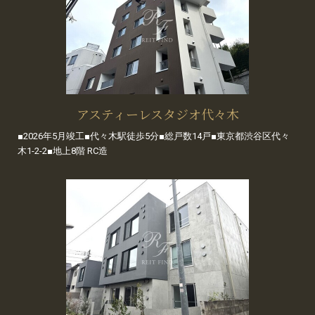
アスティーレスタジオ代々木
■2026年5月竣工■代々木駅徒歩5分■総戸数14戸■東京都渋谷区代々
木1-2-2■地上8階 RC造