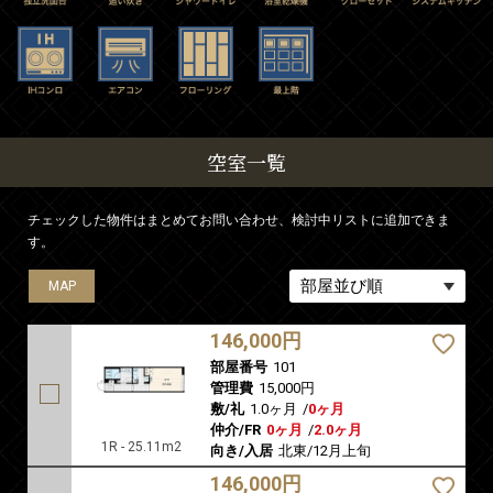
空室一覧
チェックした物件はまとめてお問い合わせ、検討中リストに追加できま
す。
MAP
MAP
MAP
MAP
MAP
MAP
MAP
MAP
MAP
MAP
MAP
MAP
MAP
146,000円
部屋番号
101
管理費
15,000円
敷/礼
1.0ヶ月
/
0ヶ月
仲介/FR
0ヶ月
/
2.0ヶ月
1R - 25.11m2
向き/入居
北東/12月上旬
146,000円