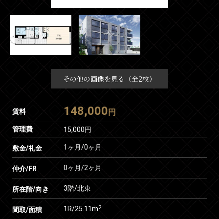
その他の画像を見る（全2枚）
148,000
賃料
円
管理費
15,000円
1ヶ月
/
0ヶ月
敷金/礼金
0ヶ月
/
2ヶ月
仲介/FR
3階/北東
所在階/向き
2
1R/25.11m
間取/面積