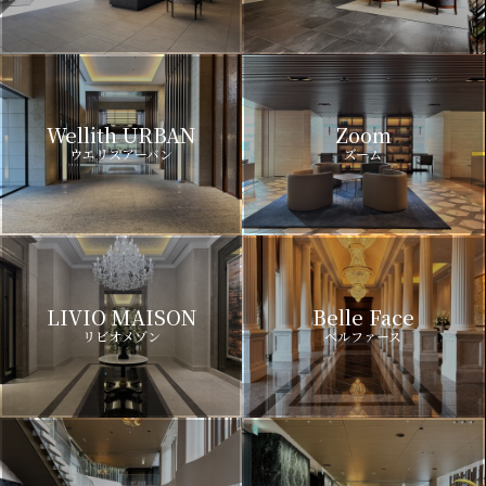
Wellith URBAN
Zoom
ウエリスアーバン
ズーム
LIVIO MAISON
Belle Face
リビオメゾン
ベルファース