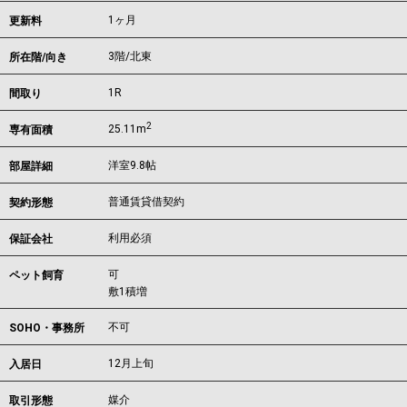
1ヶ月
更新料
3階/北東
所在階/向き
1R
間取り
2
25.11m
専有面積
洋室9.8帖
部屋詳細
普通賃貸借契約
契約形態
利用必須
保証会社
可
ペット飼育
敷1積増
不可
SOHO・事務所
12月上旬
入居日
媒介
取引形態