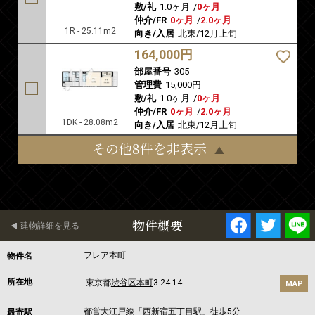
敷/礼
1.0ヶ月
/
0ヶ月
仲介/FR
0ヶ月
/
2.0ヶ月
1R - 25.11m2
向き/入居
北東/12月上旬
164,000円
部屋番号
305
管理費
15,000円
敷/礼
1.0ヶ月
/
0ヶ月
仲介/FR
0ヶ月
/
2.0ヶ月
1DK - 28.08m2
向き/入居
北東/12月上旬
その他8件を非表示
物件概要
建物詳細を見る
フレア本町
物件名
所在地
東京都
渋谷区
本町
3-24-14
MAP
都営大江戸線
「
西新宿五丁目駅
」徒歩5分
最寄駅