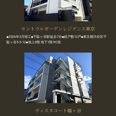
セントラルガーデンレジデンス東京
■2026年3月竣工■千駄ヶ谷駅徒歩7分■総戸数12戸■東京都渋谷区千
駄ヶ谷5-5-12■地上3階 地下1階 RC造
ヴィスタコート幡ヶ谷