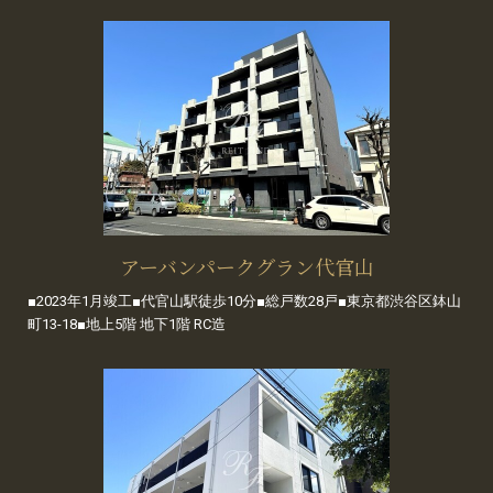
アーバンパークグラン代官山
■2023年1月竣工■代官山駅徒歩10分■総戸数28戸■東京都渋谷区鉢山
町13-18■地上5階 地下1階 RC造