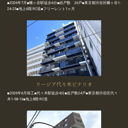
■2026年7月■幡ヶ谷駅徒歩6分■総戸数 26戸■東京都渋谷区幡ヶ谷1-
24-25■地上6階 RC造■フリーレント1ヶ月
リージア代々木ビナリオ
■2026年6月竣工■代々木駅徒歩4分■総戸数24戸■東京都渋谷区代々
木1-58-13■地上8階 RC造