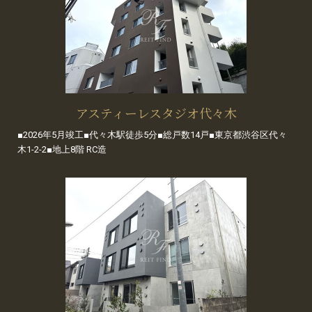
アスティーレスタジオ代々木
■2026年5月竣工■代々木駅徒歩5分■総戸数14戸■東京都渋谷区代々
木1-2-2■地上8階 RC造