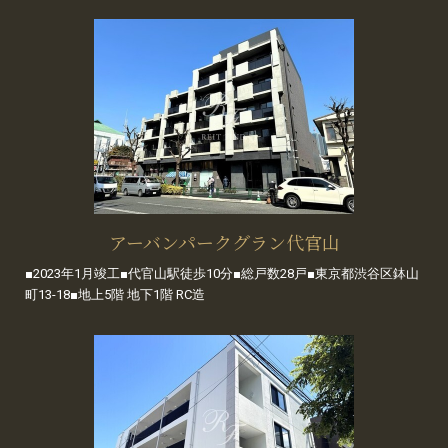
アーバンパークグラン代官山
■2023年1月竣工■代官山駅徒歩10分■総戸数28戸■東京都渋谷区鉢山
町13-18■地上5階 地下1階 RC造