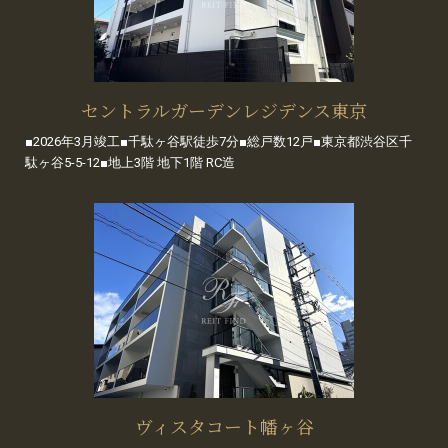
セントラルガーデンレジデンス東京
■2026年3月竣工■千駄ヶ谷駅徒歩7分■総戸数12戸■東京都渋谷区千
駄ヶ谷5-5-12■地上3階 地下1階 RC造
ヴィスタコート幡ヶ谷