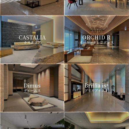
CASTALIA
ORCHID R
カスタリア
オーキッドレジデンス
Dimus
Brillia ist
ディームス
ブリリアイスト