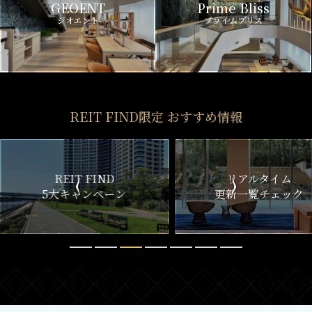
GEOENT
Prime Bliss
ジオエント
プライムブリス
REIT FIND限定 おすすめ情報
ND
リアルタイム
新
ペーン
更新一覧チェック