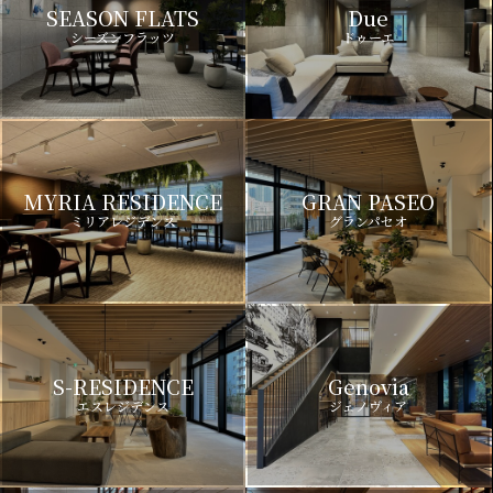
SEASON FLATS
Due
シーズンフラッツ
ドゥーエ
MYRIA RESIDENCE
GRAN PASEO
ミリアレジデンス
グランパセオ
S-RESIDENCE
Genovia
エスレジデンス
ジェノヴィア