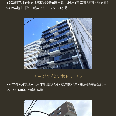
■2026年7月■幡ヶ谷駅徒歩6分■総戸数 26戸■東京都渋谷区幡ヶ谷1-
24-25■地上6階 RC造■フリーレント1ヶ月
リージア代々木ビナリオ
■2026年6月竣工■代々木駅徒歩4分■総戸数24戸■東京都渋谷区代々
木1-58-13■地上8階 RC造