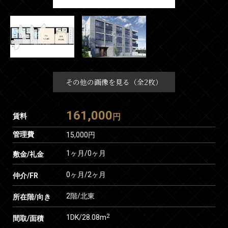
その他の画像を見る（全2枚）
161,000
賃料
円
管理費
15,000円
1ヶ月
/
0ヶ月
敷金/礼金
0ヶ月
/
2ヶ月
仲介/FR
2階/北東
所在階/向き
2
1DK/28.08m
間取/面積