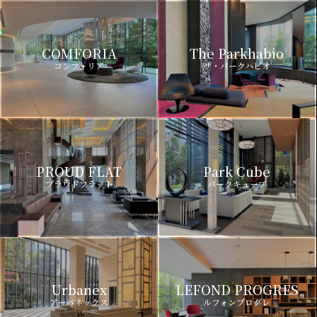
COMFORIA
The Parkhabio
コンフォリア
ザ・パークハビオ
PROUD FLAT
Park Cube
プラウドフラット
パークキューブ
Urbanex
LEFOND PROGRES
アーバネックス
ルフォンプログレ