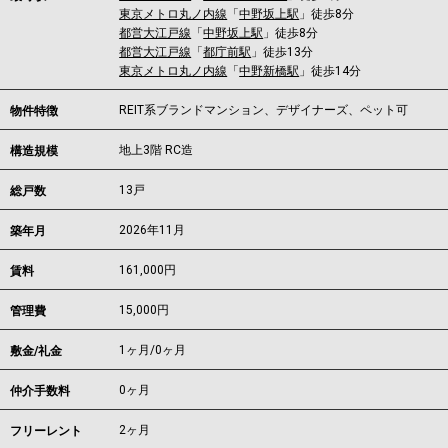
東京メトロ丸ノ内線
「
中野坂上駅
」徒歩8分
都営大江戸線
「
中野坂上駅
」徒歩8分
都営大江戸線
「
都庁前駅
」徒歩13分
東京メトロ丸ノ内線
「
中野新橋駅
」徒歩14分
REIT系ブランドマンション、デザイナーズ、ペット可
物件特徴
地上3階 RC造
構造規模
13戸
総戸数
2026年11月
築年月
161,000
円
賃料
15,000円
管理費
1ヶ月
/
0ヶ月
敷金/礼金
0ヶ月
仲介手数料
2ヶ月
フリーレント