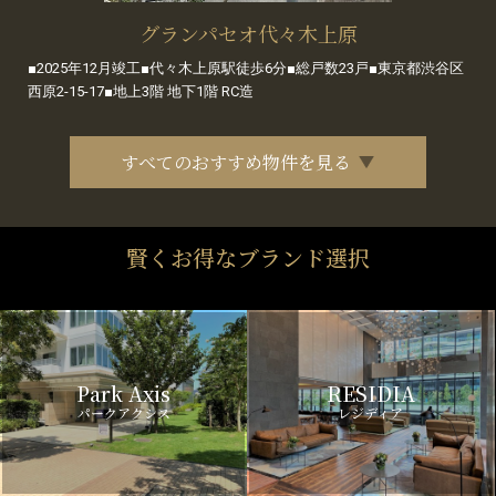
グランパセオ代々木上原
■2025年12月竣工■代々木上原駅徒歩6分■総戸数23戸■東京都渋谷区
西原2-15-17■地上3階 地下1階 RC造
すべてのおすすめ物件を見る
賢くお得なブランド選択
Park Axis
RESIDIA
パークアクシス
レジディア