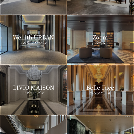
Wellith URBAN
Zoom
ウエリスアーバン
ズーム
LIVIO MAISON
Belle Face
リビオメゾン
ベルファース