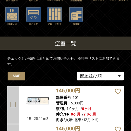
空室一覧
チェックした物件はまとめてお問い合わせ、検討中リストに追加できま
す。
MAP
MAP
MAP
MAP
MAP
MAP
MAP
MAP
MAP
MAP
MAP
MAP
MAP
146,000円
部屋番号
101
管理費
15,000円
敷/礼
1.0ヶ月
/
0ヶ月
仲介/FR
0ヶ月
/
2.0ヶ月
1R - 25.11m2
向き/入居
北東/12月上旬
146,000円