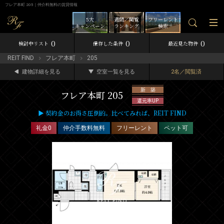
フレア本町 205｜仲介料無料の賃貸情報
5大
週間／閲覧
フリーレント
キャンペーン
ランキング
検索
0
0
0
検討中リスト
保存した条件
最近見た物件
REIT FIND
フレア本町
205
建物詳細を見る
空室一覧を見る
2名／閲覧済
新 築
フレア本町 205
還元率UP
▶ 契約金のお得さ圧倒的。比べてみれば、REIT FIND
礼金0
仲介手数料無料
フリーレント
ペット可