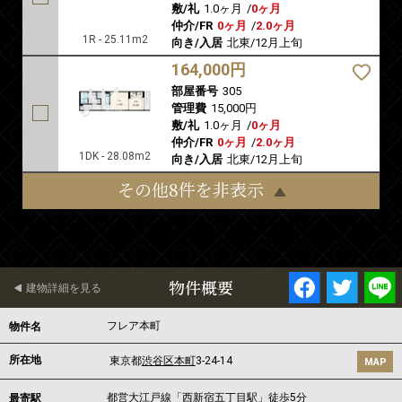
敷/礼
1.0ヶ月
/
0ヶ月
仲介/FR
0ヶ月
/
2.0ヶ月
1R - 25.11m2
向き/入居
北東/12月上旬
164,000円
部屋番号
305
管理費
15,000円
敷/礼
1.0ヶ月
/
0ヶ月
仲介/FR
0ヶ月
/
2.0ヶ月
1DK - 28.08m2
向き/入居
北東/12月上旬
その他8件を非表示
物件概要
建物詳細を見る
フレア本町
物件名
所在地
東京都
渋谷区
本町
3-24-14
MAP
都営大江戸線
「
西新宿五丁目駅
」徒歩5分
最寄駅