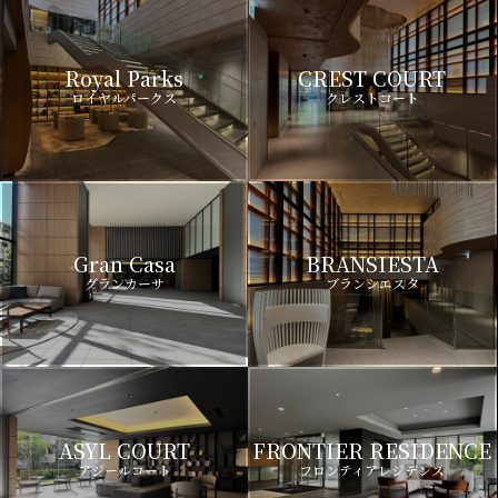
Royal Parks
CREST COURT
ロイヤルパークス
クレストコート
Gran Casa
BRANSIESTA
グランカーサ
ブランシエスタ
ASYL COURT
FRONTIER RESIDENCE
アジールコート
フロンティアレジデンス