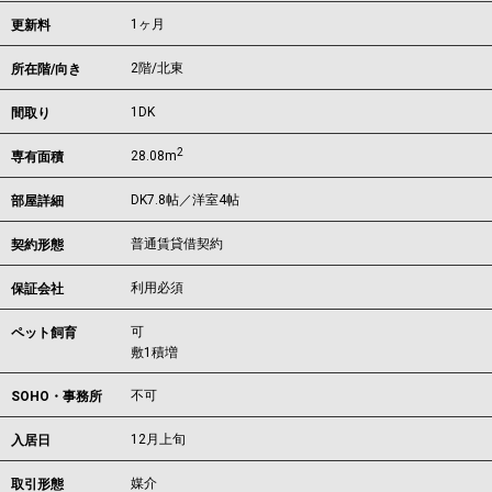
1ヶ月
更新料
2階/北東
所在階/向き
1DK
間取り
2
28.08m
専有面積
DK7.8帖／洋室4帖
部屋詳細
普通賃貸借契約
契約形態
利用必須
保証会社
可
ペット飼育
敷1積増
不可
SOHO・事務所
12月上旬
入居日
媒介
取引形態