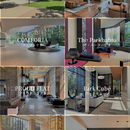
COMFORIA
The Parkhabio
コンフォリア
ザ・パークハビオ
PROUD FLAT
Park Cube
プラウドフラット
パークキューブ