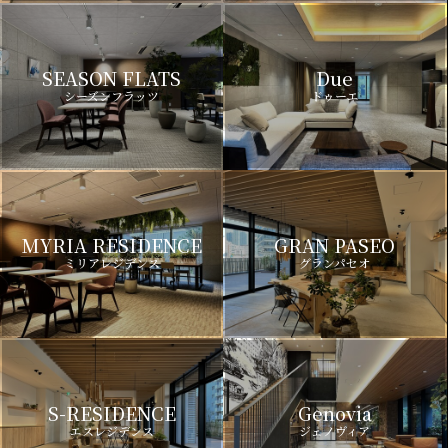
SEASON FLATS
Due
シーズンフラッツ
ドゥーエ
MYRIA RESIDENCE
GRAN PASEO
ミリアレジデンス
グランパセオ
S-RESIDENCE
Genovia
エスレジデンス
ジェノヴィア