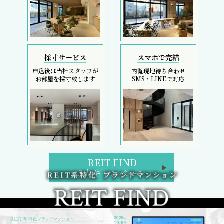
採寸サービス
スマホで完結
申込後は当社スタッフが
内覧現地待ち合わせ
お部屋を採寸致します
SMS・LINEで対応
REIT FIND
5大キャンペーン