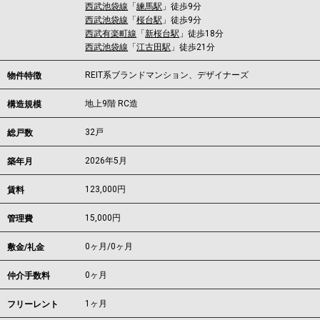
西武池袋線
「
練馬駅
」徒歩9分
西武池袋線
「
桜台駅
」徒歩9分
西武有楽町線
「
新桜台駅
」徒歩18分
西武池袋線
「
江古田駅
」徒歩21分
REIT系ブランドマンション、デザイナーズ
物件特徴
地上9階 RC造
構造規模
32戸
総戸数
2026年5月
築年月
123,000
円
賃料
15,000円
管理費
0ヶ月
/
0ヶ月
敷金/礼金
0ヶ月
仲介手数料
1ヶ月
フリーレント