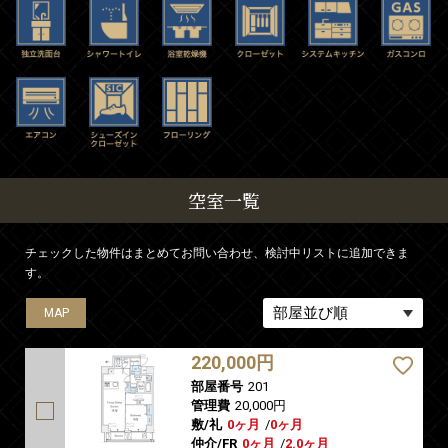
空室一覧
チェックした物件はまとめてお問い合わせ、検討中リストに追加できま
す。
MAP
MAP
MAP
MAP
MAP
MAP
MAP
MAP
MAP
MAP
MAP
MAP
MAP
MAP
MAP
MAP
220,000円
部屋番号
201
管理費
20,000円
敷/礼
0ヶ月
/
0ヶ月
仲介/FR
0ヶ月
/
2.0ヶ月