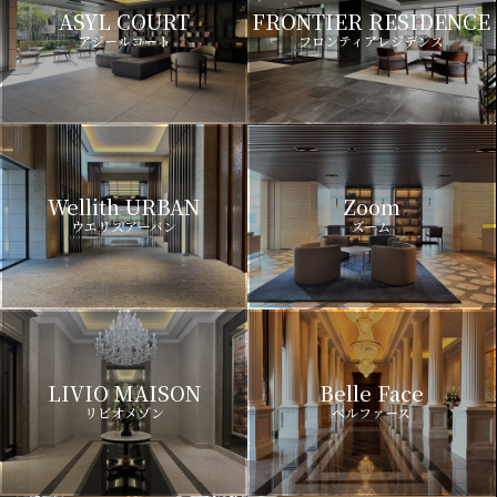
ASYL COURT
FRONTIER RESIDENCE
アジールコート
フロンティアレジデンス
Wellith URBAN
Zoom
ウエリスアーバン
ズーム
LIVIO MAISON
Belle Face
リビオメゾン
ベルファース