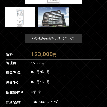
その他の画像を見る（全2枚）
123,000
賃料
円
管理費
15,000円
0ヶ月
/
0ヶ月
敷金/礼金
0ヶ月
/
1ヶ月
仲介/FR
4階/東
所在階/向き
2
1DK+SIC/25.79m
間取/面積