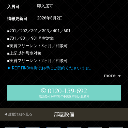
即入居可
入居日
2026年8月2日
情報更新日
■201／202／301／303／401／601
■701／801／901号室対象
■実質フリーレント3ヶ月／相談可
■上記以外号室対象
■実質フリーレント2ヶ月／相談可
▶ REIT FIND特典でお得にご契約くださいませ。
more
0120-139-692
電話受付 24時間 年中無休 即日お見積り
部屋設備
建物詳細を見る