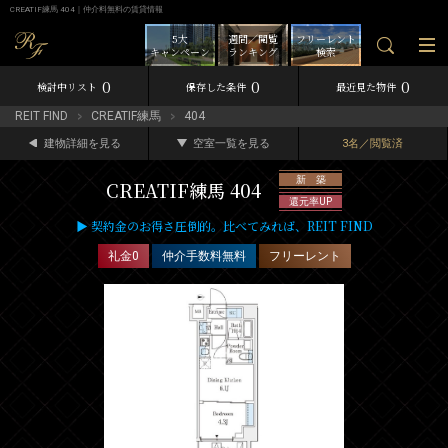
CREATIF練馬 404｜仲介料無料の賃貸情報
5大
週間／閲覧
フリーレント
キャンペーン
ランキング
検索
0
0
0
検討中リスト
保存した条件
最近見た物件
REIT FIND
CREATIF練馬
404
建物詳細を見る
空室一覧を見る
3名／閲覧済
新 築
CREATIF練馬 404
還元率UP
▶ 契約金のお得さ圧倒的。比べてみれば、REIT FIND
礼金0
仲介手数料無料
フリーレント