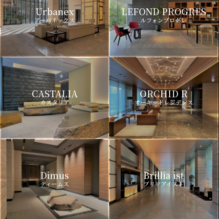
Urbanex
LEFOND PROGRES
アーバネックス
ルフォンプログレ
CASTALIA
ORCHID R
カスタリア
オーキッドレジデンス
Dimus
Brillia ist
ディームス
ブリリアイスト