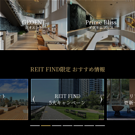
GEOENT
Prime Bliss
ジオエント
プライムブリス
REIT FIND限定 おすすめ情報
ND
リアルタイム
新
ペーン
更新一覧チェック