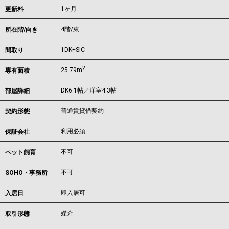
1ヶ月
更新料
4階/東
所在階/向き
1DK+SIC
間取り
2
25.79m
専有面積
DK6.1帖／洋室4.3帖
部屋詳細
普通賃貸借契約
契約形態
利用必須
保証会社
不可
ペット飼育
不可
SOHO・事務所
即入居可
入居日
媒介
取引形態