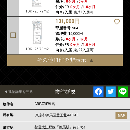
敷/礼
0ヶ月
/
0ヶ月
仲介/FR
0ヶ月
/
1.0ヶ月
1DK - 25.79m2
向き/入居
東/即入居可
131,000円
部屋番号
904
管理費
15,000円
敷/礼
0ヶ月
/
0ヶ月
仲介/FR
0ヶ月
/
1.0ヶ月
1DK - 25.79m2
向き/入居
東/即入居可
その他11件を非表示
物件概要
建物詳細を見る
CREATIF練馬
物件名
所在地
東京都
練馬区
豊玉北
4-10-10
MAP
都営大江戸線
「
練馬駅
」徒歩8分
最寄駅