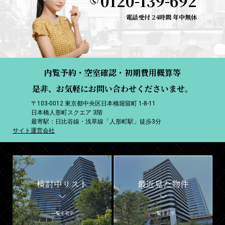
0120-139-692
電話受付 24時間 年中無休
内覧予約・空室確認・初期費用概算等
是非、お気軽にお問い合わせくださいませ。
〒103-0012 東京都中央区日本橋堀留町 1-8-11
日本橋人形町スクエア 3階
最寄駅：日比谷線・浅草線「人形町駅」徒歩3分
サイト運営会社
検討中リスト
最近見た物件
一覧を表示
一覧を表示