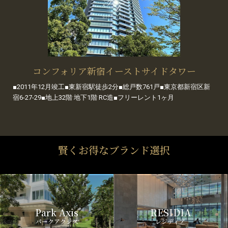
コンフォリア新宿イーストサイドタワー
■2011年12月竣工■東新宿駅徒歩2分■総戸数761戸■東京都新宿区新
宿6-27-29■地上32階 地下1階 RC造■フリーレント1ヶ月
賢くお得なブランド選択
Park Axis
RESIDIA
パークアクシス
レジディア