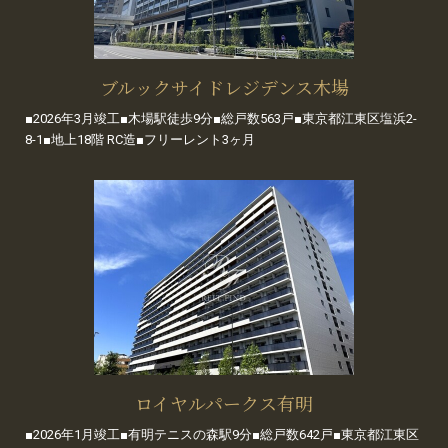
ブルックサイドレジデンス木場
■2026年3月竣工■木場駅徒歩9分■総戸数563戸■東京都江東区塩浜2-
8-1■地上18階 RC造■フリーレント3ヶ月
ロイヤルパークス有明
■2026年1月竣工■有明テニスの森駅9分■総戸数642戸■東京都江東区