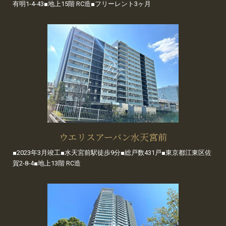
有明1-4-43■地上15階 RC造■フリーレント3ヶ月
ウエリスアーバン水天宮前
■2023年3月竣工■水天宮前駅徒歩9分■総戸数431戸■東京都江東区佐
賀2-8-4■地上13階 RC造