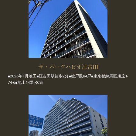
ザ・パークハビオ江古田
■2026年1月竣工■江古田駅徒歩2分■総戸数84戸■東京都練馬区旭丘1-
74-6■地上14階 RC造