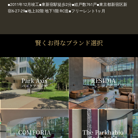
■2011年12月竣工■東新宿駅徒歩2分■総戸数761戸■東京都新宿区新
宿6-27-29■地上32階 地下1階 RC造■フリーレント1ヶ月
賢くお得なブランド選択
Park Axis
RESIDIA
パークアクシス
レジディア
COMFORIA
The Parkhabio
コンフォリア
ザ・パークハビオ