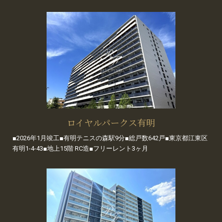
ロイヤルパークス有明
■2026年1月竣工■有明テニスの森駅9分■総戸数642戸■東京都江東区
有明1-4-43■地上15階 RC造■フリーレント3ヶ月