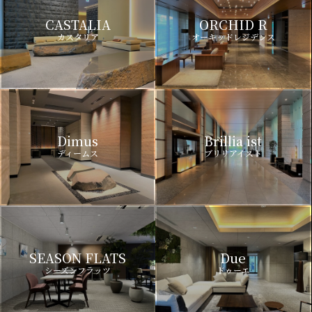
CASTALIA
ORCHID R
カスタリア
オーキッドレジデンス
Dimus
Brillia ist
ディームス
ブリリアイスト
SEASON FLATS
Due
シーズンフラッツ
ドゥーエ