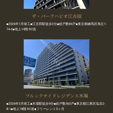
ザ・パークハビオ江古田
■2026年1月竣工■江古田駅徒歩2分■総戸数84戸■東京都練馬区旭丘1-
74-6■地上14階 RC造
ブルックサイドレジデンス木場
■2026年3月竣工■木場駅徒歩9分■総戸数563戸■東京都江東区塩浜2-
8-1■地上18階 RC造■フリーレント3ヶ月