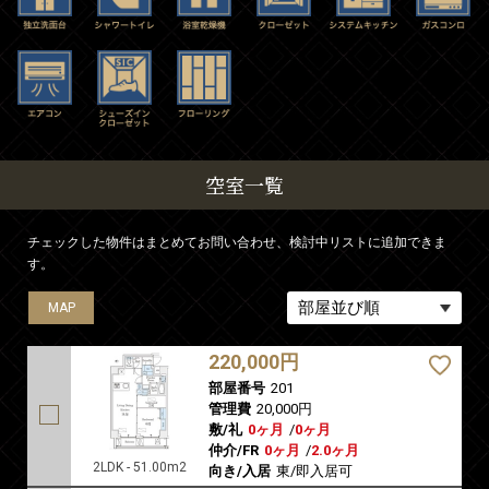
空室一覧
チェックした物件はまとめてお問い合わせ、検討中リストに追加できま
す。
MAP
MAP
MAP
MAP
MAP
220,000円
部屋番号
201
管理費
20,000円
敷/礼
0ヶ月
/
0ヶ月
仲介/FR
0ヶ月
/
2.0ヶ月
2LDK - 51.00m2
向き/入居
東/即入居可