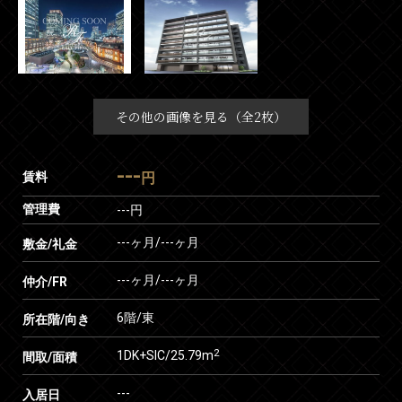
その他の画像を見る（全2枚）
---
賃料
円
管理費
---円
---ヶ月
/
---ヶ月
敷金/礼金
---ヶ月
/
---ヶ月
仲介/FR
6階/東
所在階/向き
2
1DK+SIC/25.79m
間取/面積
---
入居日