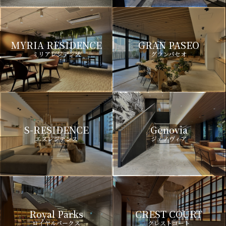
MYRIA RESIDENCE
GRAN PASEO
ミリアレジデンス
グランパセオ
S-RESIDENCE
Genovia
エスレジデンス
ジェノヴィア
Royal Parks
CREST COURT
ロイヤルパークス
クレストコート