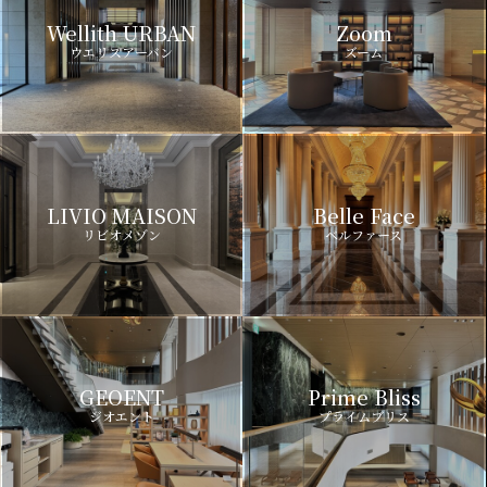
Wellith URBAN
Zoom
ウエリスアーバン
ズーム
LIVIO MAISON
Belle Face
リビオメゾン
ベルファース
GEOENT
Prime Bliss
ジオエント
プライムブリス