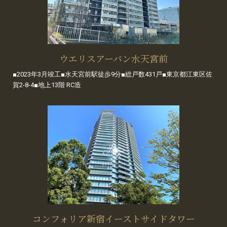
ウエリスアーバン水天宮前
■2023年3月竣工■水天宮前駅徒歩9分■総戸数431戸■東京都江東区佐
賀2-8-4■地上13階 RC造
コンフォリア新宿イーストサイドタワー