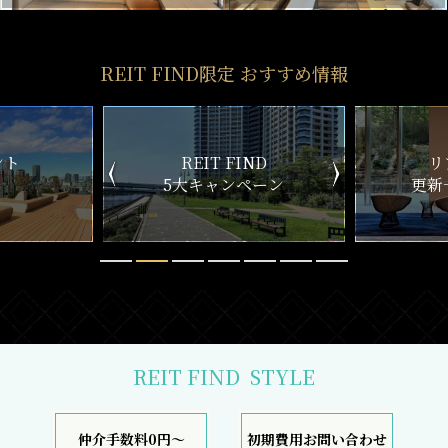
REIT FIND限定 おすすめ情報
ND
リアルタイム
新
ペーン
更新一覧チェック
REIT FIND
STYLE
仲介手数料0円～
初期費用お問い合わせ