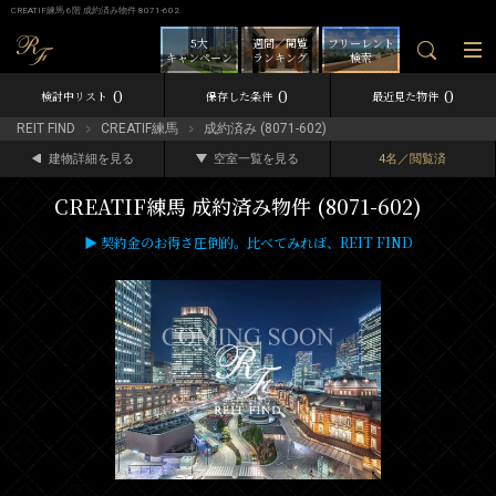
CREATIF練馬 6階 成約済み物件 8071-602
5大
週間／閲覧
フリーレント
キャンペーン
ランキング
検索
0
0
0
検討中リスト
保存した条件
最近見た物件
REIT FIND
CREATIF練馬
成約済み (8071-602)
建物詳細を見る
空室一覧を見る
4名／閲覧済
CREATIF練馬 成約済み物件 (8071-602)
▶ 契約金のお得さ圧倒的。比べてみれば、REIT FIND