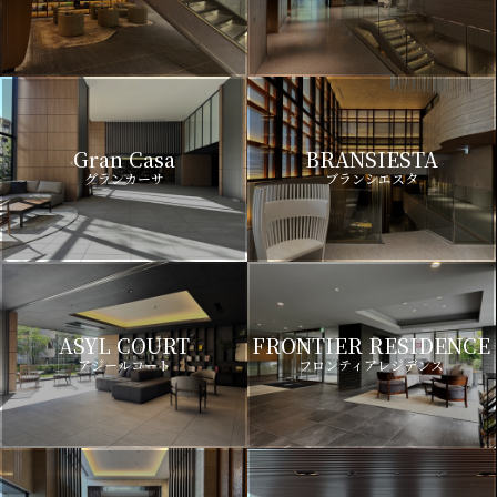
Gran Casa
BRANSIESTA
グランカーサ
ブランシエスタ
ASYL COURT
FRONTIER RESIDENCE
アジールコート
フロンティアレジデンス