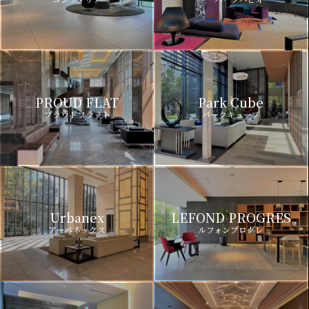
PROUD FLAT
Park Cube
プラウドフラット
パークキューブ
Urbanex
LEFOND PROGRES
アーバネックス
ルフォンプログレ