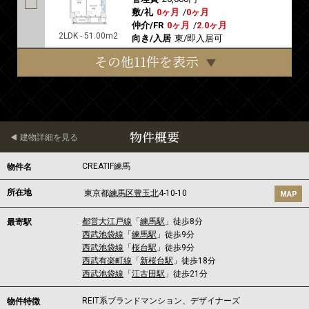
敷/礼
0ヶ月
/
0ヶ月
仲介/FR
0ヶ月
/
2.0ヶ月
2LDK - 51.00m2
向き/入居
東/即入居可
その他11件を表示
物件概要
建物詳細を見る
CREATIF練馬
物件名
所在地
東京都
練馬区
豊玉北
4-10-10
MAP
都営大江戸線
「
練馬駅
」徒歩8分
最寄駅
西武池袋線
「
練馬駅
」徒歩9分
西武池袋線
「
桜台駅
」徒歩9分
西武有楽町線
「
新桜台駅
」徒歩18分
西武池袋線
「
江古田駅
」徒歩21分
REIT系ブランドマンション、デザイナーズ
物件特徴