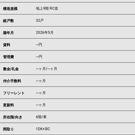
地上9階 RC造
構造規模
32戸
総戸数
2026年5月
築年月
---
円
賃料
---円
管理費
---ヶ月
/
---ヶ月
敷金/礼金
---ヶ月
仲介手数料
---ヶ月
フリーレント
---ヶ月
更新料
6階/東
所在階/向き
1DK+SIC
間取り