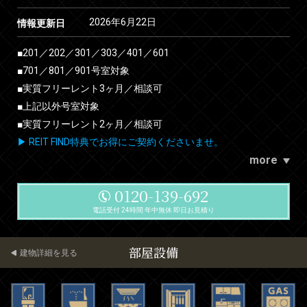
2026年6月22日
情報更新日
■201／202／301／303／401／601
■701／801／901号室対象
■実質フリーレント3ヶ月／相談可
■上記以外号室対象
■実質フリーレント2ヶ月／相談可
▶ REIT FIND特典でお得にご契約くださいませ。
more
0120-139-692
電話受付 24時間 年中無休 即日お見積り
部屋設備
建物詳細を見る