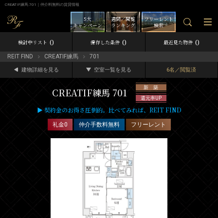
CREATIF練馬 701｜仲介料無料の賃貸情報
5大
週間／閲覧
フリーレント
キャンペーン
ランキング
検索
0
0
0
検討中リスト
保存した条件
最近見た物件
REIT FIND
CREATIF練馬
701
建物詳細を見る
空室一覧を見る
6名／閲覧済
新 築
CREATIF練馬 701
還元率UP
▶ 契約金のお得さ圧倒的。比べてみれば、REIT FIND
礼金0
仲介手数料無料
フリーレント