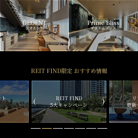
GEOENT
Prime Bliss
ジオエント
プライムブリス
REIT FIND限定 おすすめ情報
ND
リアルタイム
新
ペーン
更新一覧チェック