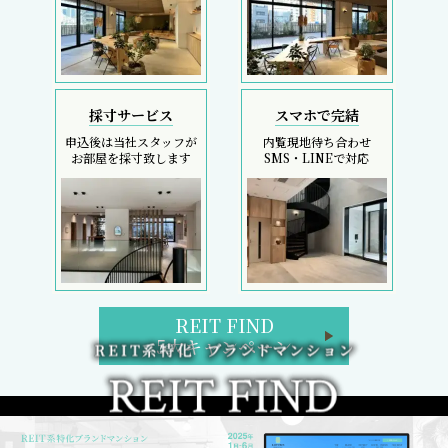
採寸サービス
スマホで完結
申込後は当社スタッフが
内覧現地待ち合わせ
お部屋を採寸致します
SMS・LINEで対応
REIT FIND
5大キャンペーン