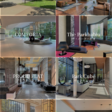
COMFORIA
The Parkhabio
コンフォリア
ザ・パークハビオ
PROUD FLAT
Park Cube
プラウドフラット
パークキューブ