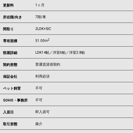
1ヶ月
更新料
7階/東
所在階/向き
2LDK+SIC
間取り
2
51.00m
専有面積
LDK14帖／洋室6帖／洋室2.8帖
部屋詳細
普通賃貸借契約
契約形態
利用必須
保証会社
不可
ペット飼育
不可
SOHO・事務所
即入居可
入居日
媒介
取引形態