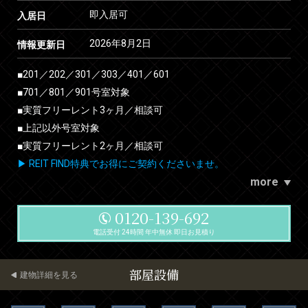
即入居可
入居日
2026年8月2日
情報更新日
■201／202／301／303／401／601
■701／801／901号室対象
■実質フリーレント3ヶ月／相談可
■上記以外号室対象
■実質フリーレント2ヶ月／相談可
▶ REIT FIND特典でお得にご契約くださいませ。
more
0120-139-692
電話受付 24時間 年中無休 即日お見積り
部屋設備
建物詳細を見る