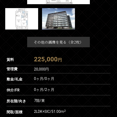
その他の画像を見る（全2枚）
225,000
賃料
円
管理費
20,000円
0ヶ月
/
0ヶ月
敷金/礼金
0ヶ月
/
2ヶ月
仲介/FR
7階/東
所在階/向き
2
2LDK+SIC/51.00m
間取/面積