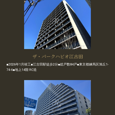
ザ・パークハビオ江古田
■2026年1月竣工■江古田駅徒歩2分■総戸数84戸■東京都練馬区旭丘1-
74-6■地上14階 RC造