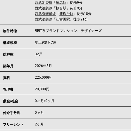
西武池袋線
「
練馬駅
」徒歩9分
西武池袋線
「
桜台駅
」徒歩9分
西武有楽町線
「
新桜台駅
」徒歩18分
西武池袋線
「
江古田駅
」徒歩21分
REIT系ブランドマンション、デザイナーズ
物件特徴
地上9階 RC造
構造規模
32戸
総戸数
2026年5月
築年月
225,000
円
賃料
20,000円
管理費
0ヶ月
/
0ヶ月
敷金/礼金
0ヶ月
仲介手数料
2ヶ月
フリーレント