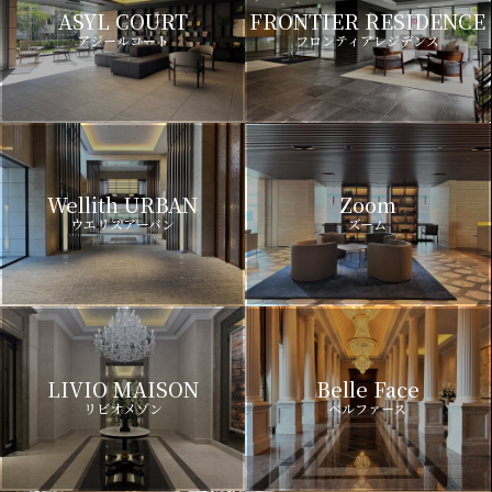
ASYL COURT
FRONTIER RESIDENCE
アジールコート
フロンティアレジデンス
Wellith URBAN
Zoom
ウエリスアーバン
ズーム
LIVIO MAISON
Belle Face
リビオメゾン
ベルファース