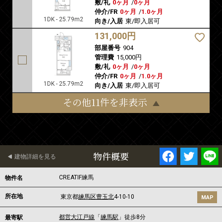
敷/礼
0ヶ月
/
0ヶ月
仲介/FR
0ヶ月
/
1.0ヶ月
1DK - 25.79m2
向き/入居
東/即入居可
131,000円
部屋番号
904
管理費
15,000円
敷/礼
0ヶ月
/
0ヶ月
仲介/FR
0ヶ月
/
1.0ヶ月
1DK - 25.79m2
向き/入居
東/即入居可
その他11件を非表示
物件概要
建物詳細を見る
CREATIF練馬
物件名
所在地
東京都
練馬区
豊玉北
4-10-10
MAP
都営大江戸線
「
練馬駅
」徒歩8分
最寄駅