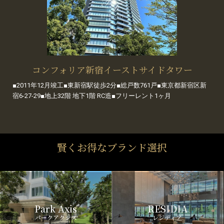
コンフォリア新宿イーストサイドタワー
■2011年12月竣工■東新宿駅徒歩2分■総戸数761戸■東京都新宿区新
宿6-27-29■地上32階 地下1階 RC造■フリーレント1ヶ月
賢くお得なブランド選択
Park Axis
RESIDIA
パークアクシス
レジディア