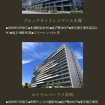
ブルックサイドレジデンス木場
■2026年3月竣工■木場駅徒歩9分■総戸数563戸■東京都江東区塩浜2-
8-1■地上18階 RC造■フリーレント3ヶ月
ロイヤルパークス有明
■2026年1月竣工■有明テニスの森駅9分■総戸数642戸■東京都江東区