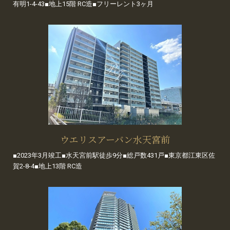
有明1-4-43■地上15階 RC造■フリーレント3ヶ月
ウエリスアーバン水天宮前
■2023年3月竣工■水天宮前駅徒歩9分■総戸数431戸■東京都江東区佐
賀2-8-4■地上13階 RC造