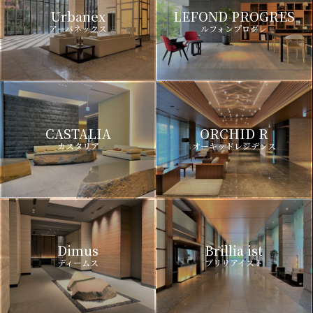
Urbanex
LEFOND PROGRES
アーバネックス
ルフォンプログレ
CASTALIA
ORCHID R
カスタリア
オーキッドレジデンス
Dimus
Brillia ist
ディームス
ブリリアイスト