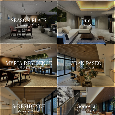
SEASON FLATS
Due
シーズンフラッツ
ドゥーエ
MYRIA RESIDENCE
GRAN PASEO
ミリアレジデンス
グランパセオ
S-RESIDENCE
Genovia
エスレジデンス
ジェノヴィア