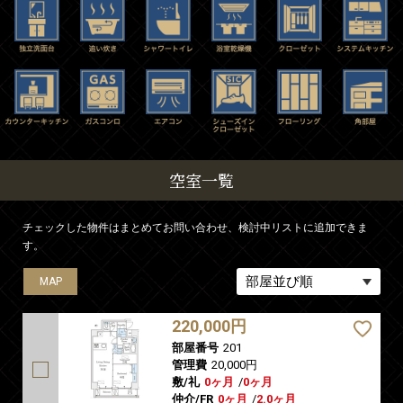
空室一覧
チェックした物件はまとめてお問い合わせ、検討中リストに追加できま
す。
MAP
MAP
MAP
MAP
MAP
MAP
MAP
MAP
MAP
MAP
MAP
MAP
MAP
MAP
MAP
MAP
220,000円
部屋番号
201
管理費
20,000円
敷/礼
0ヶ月
/
0ヶ月
仲介/FR
0ヶ月
/
2.0ヶ月