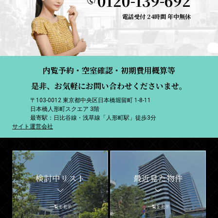
0120-139-692
電話受付 24時間 年中無休
内覧予約・空室確認・初期費用概算等
是非、お気軽にお問い合わせくださいませ。
〒103-0012 東京都中央区日本橋堀留町 1-8-11
日本橋人形町スクエア 3階
最寄駅：日比谷線・浅草線「人形町駅」徒歩3分
サイト運営会社
検討中リスト
最近見た物件
一覧を表示
一覧を表示