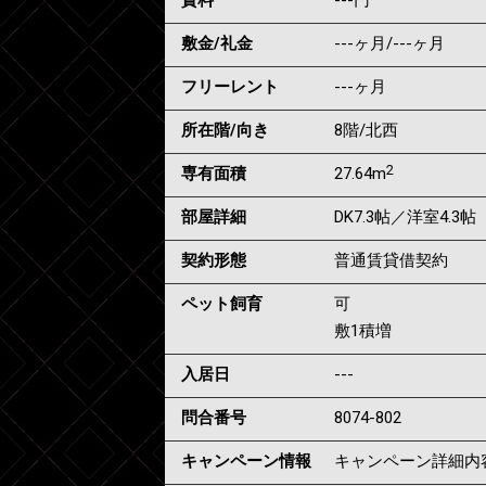
賃料
---
円
敷金/礼金
---ヶ月
/
---ヶ月
フリーレント
---ヶ月
所在階/向き
8階/北西
2
専有面積
27.64m
部屋詳細
DK7.3帖／洋室4.3帖
契約形態
普通賃貸借契約
ペット飼育
可
敷1積増
入居日
---
問合番号
8074-802
キャンペーン情報
キャンペーン詳細内