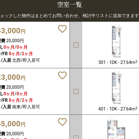
空室一覧
ェックした物件はまとめてお問い合わせ、検討中リストに追加できます
43,000
円
理費
20,000円
礼
0ヶ月
/
0ヶ月
/FR
0ヶ月
/
2ヶ月
/入居
北西/即入居可
2
301 - 1DK - 27.64m
23,000
円
理費
20,000円
礼
0ヶ月
/
0ヶ月
/FR
0ヶ月
/
2ヶ月
/入居
南東/即入居可
2
401 - 1DK - 27.64m
45,000
円
理費
20,000円