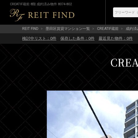
CREATIF蔵前 8階 成約済み物件 8074-802
REIT FIND
墨田区賃貸マンション一覧
CREATIF蔵前
成約済み 
検討中リスト：
0
件
保存した条件：
0
件
最近見た物件：
0
件
CREA