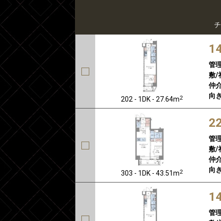
チ
1
管
敷/
仲介
向き
2
202 - 1DK - 27.64m
2
管
敷/
仲介
向き
2
303 - 1DK - 43.51m
1
管