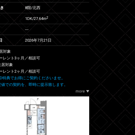
向き
8階/北西
2
1DK/27.64m
---
日
2026年7月21日
住居対象
ーレント3ヶ月／相談可
階住居対象
ーレント2ヶ月／相談可
 FIND特典でお得にご契約くださいませ。
安値での契約を、即時に提示致します。
more