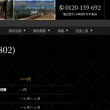
0120-139-692
覧
フリーレント
グ
検索
電話受付 24時間 年中無休
物件写真
物件概要
地図
空室一覧
802)
---
円
管理費
---円
---ヶ月
/
---ヶ月
---ヶ月
/
---ヶ月