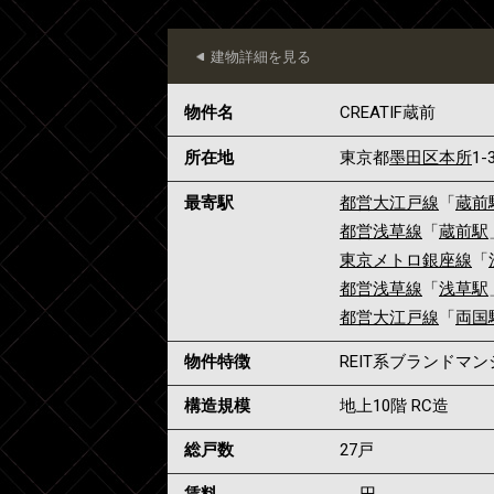
建物詳細を見る
物件名
CREATIF蔵前
所在地
東京都
墨田区
本所
1-
最寄駅
都営大江戸線
「
蔵前
都営浅草線
「
蔵前駅
東京メトロ銀座線
「
都営浅草線
「
浅草駅
都営大江戸線
「
両国
物件特徴
REIT系ブランドマ
構造規模
地上10階 RC造
総戸数
27戸