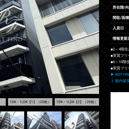
所在階/
間取/面積
入居日
情報更新
■2～4階
■実質フリ
■6～10
■実質フリ
▶ REIT
１.都内最
1DK・1LDK【1】（20枚）
1DK・1LDK【2】（20枚）