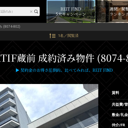
REIT FIND
週間／閲
5大キャンペーン
ランキン
(8074-802)
1名／閲覧済
TIF蔵前 成約済み物件 (8074-
▶ 契約金のお得さ圧倒的。比べてみれば、REIT FIND
賃料
共益費/
敷金/礼金
仲介/FR