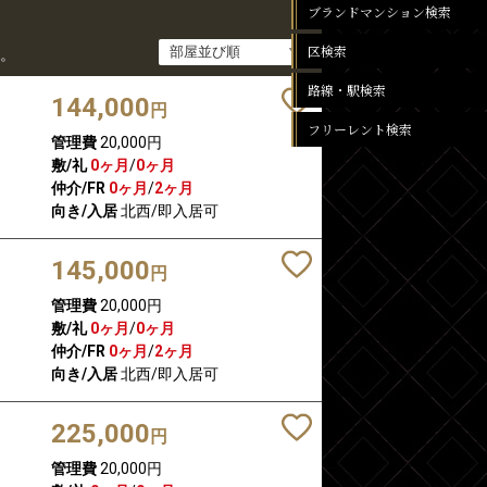
ブランドマンション検索
区検索
。
路線・駅検索
144,000
円
フリーレント検索
管理費
20,000円
敷/礼
0ヶ月
/
0ヶ月
仲介/FR
0ヶ月
/
2ヶ月
向き/入居
北西/即入居可
145,000
円
管理費
20,000円
敷/礼
0ヶ月
/
0ヶ月
仲介/FR
0ヶ月
/
2ヶ月
向き/入居
北西/即入居可
225,000
円
管理費
20,000円