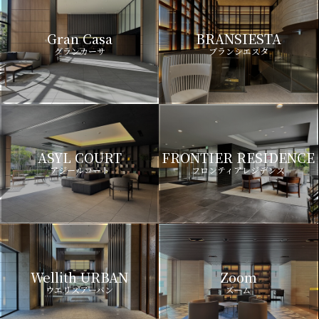
Gran Casa
BRANSIESTA
グランカーサ
ブランシエスタ
ASYL COURT
FRONTIER RESIDENCE
アジールコート
フロンティアレジデンス
Wellith URBAN
Zoom
ウエリスアーバン
ズーム