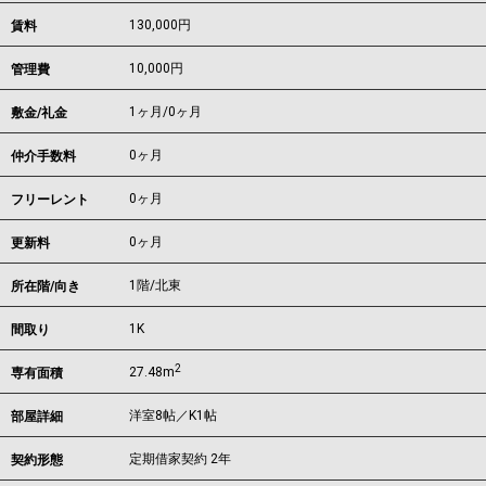
130,000
円
賃料
10,000円
管理費
1ヶ月
/
0ヶ月
敷金/礼金
0ヶ月
仲介手数料
0ヶ月
フリーレント
0ヶ月
更新料
1階/北東
所在階/向き
1K
間取り
2
27.48m
専有面積
洋室8帖／K1帖
部屋詳細
定期借家契約 2年
契約形態