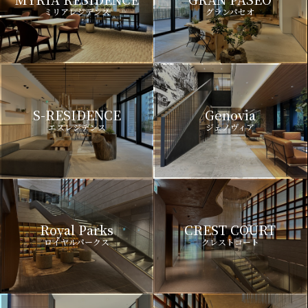
ミリアレジデンス
グランパセオ
S-RESIDENCE
Genovia
エスレジデンス
ジェノヴィア
Royal Parks
CREST COURT
ロイヤルパークス
クレストコート