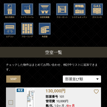
空室一覧
チェックした物件はまとめてお問い合わせ、検討中リストに追加できま
す。
MAP
MAP
MAP
MAP
MAP
MAP
MAP
MAP
MAP
MAP
MAP
MAP
MAP
MAP
130,000円
部屋番号
101
管理費
10,000円
敷/礼
1.0ヶ月
/
0ヶ月