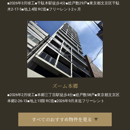
■2026年3月竣工■千駄木駅徒歩4分■総戸数29戸■東京都文京区千駄
木2-17-5■地上4階 RC造■フリーレント2ヶ月
ズーム本郷
■2026年2月竣工■本郷三丁目駅徒歩4分■総戸数58戸■東京都文京区
本郷2-26-13■地上15階 RC造■2026年9月末迄フリーレント
すべてのおすすめ物件を見る