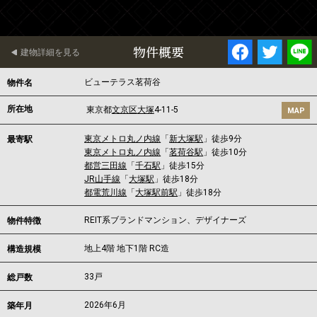
物件概要
建物詳細を見る
ビューテラス茗荷谷
物件名
所在地
東京都
文京区
大塚
4-11-5
MAP
東京メトロ丸ノ内線
「
新大塚駅
」徒歩9分
最寄駅
東京メトロ丸ノ内線
「
茗荷谷駅
」徒歩10分
都営三田線
「
千石駅
」徒歩15分
JR山手線
「
大塚駅
」徒歩18分
都電荒川線
「
大塚駅前駅
」徒歩18分
REIT系ブランドマンション、デザイナーズ
物件特徴
地上4階 地下1階 RC造
構造規模
33戸
総戸数
2026年6月
築年月