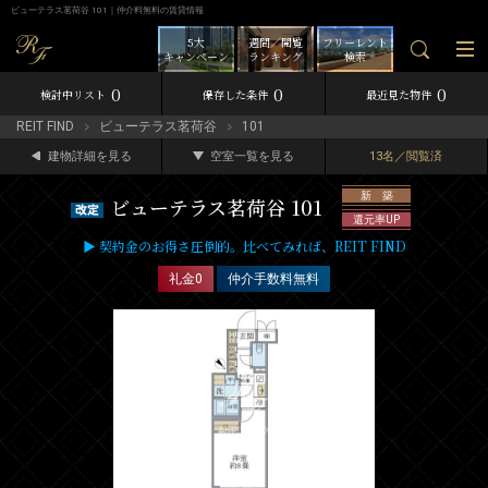
ビューテラス茗荷谷 101｜仲介料無料の賃貸情報
5大
週間／閲覧
フリーレント
キャンペーン
ランキング
検索
0
0
0
検討中リスト
保存した条件
最近見た物件
REIT FIND
ビューテラス茗荷谷
101
建物詳細を見る
空室一覧を見る
13名／閲覧済
新 築
ビューテラス茗荷谷 101
還元率UP
▶ 契約金のお得さ圧倒的。比べてみれば、REIT FIND
礼金0
仲介手数料無料