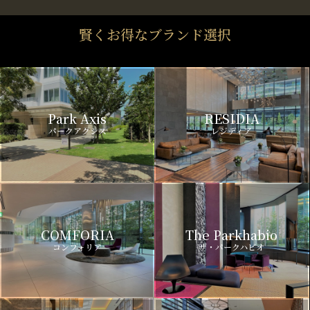
賢くお得なブランド選択
Park Axis
RESIDIA
パークアクシス
レジディア
COMFORIA
The Parkhabio
コンフォリア
ザ・パークハビオ