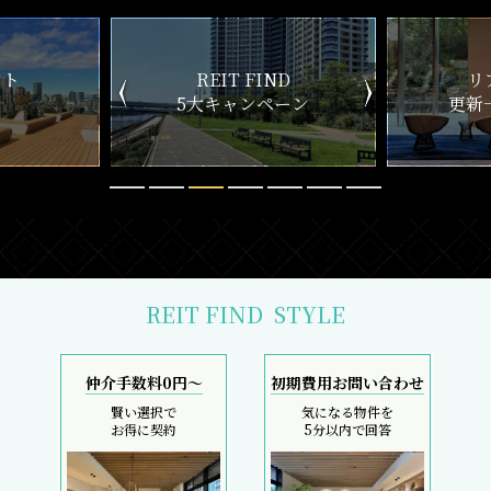
ND
リアルタイム
新
ペーン
更新一覧チェック
REIT FIND
STYLE
仲介手数料0円～
初期費用お問い合わせ
賢い選択で
気になる物件を
お得に契約
5分以内で回答