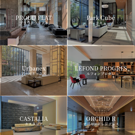
PROUD FLAT
Park Cube
プラウドフラット
パークキューブ
Urbanex
LEFOND PROGRES
アーバネックス
ルフォンプログレ
CASTALIA
ORCHID R
カスタリア
オーキッドレジデンス