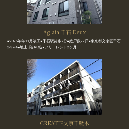
Aglaia 千石 Deux
■2025年年11月竣工■千石駅徒歩7分■総戸数22戸■東京都文京区千石
2-37-4■地上5階 RC造■フリーレント2ヶ月
CREATIF文京千駄木