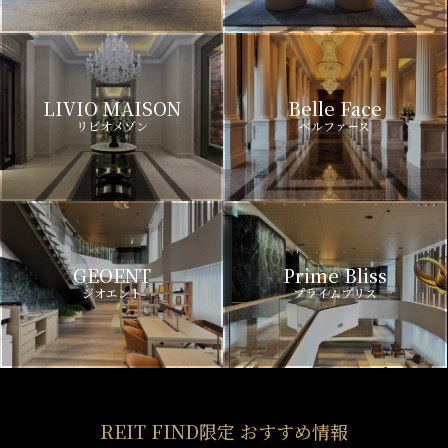
LIVIO MAISON
Belle Face
リビオメゾン
ベルファース
GEOENT
Prime Bliss
ジオエント
プライムブリス
REIT FIND限定 おすすめ情報