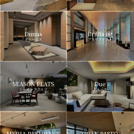
Dimus
Brillia ist
ディームス
ブリリアイスト
SEASON FLATS
Due
シーズンフラッツ
ドゥーエ
MYRIA RESIDENCE
GRAN PASEO