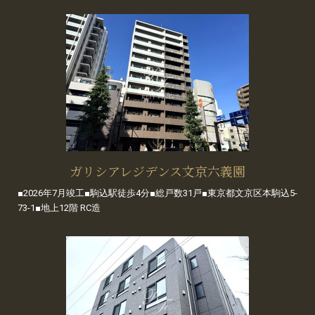
ガリシアレジデンス文京六義園
■2026年7月竣工■駒込駅徒歩4分■総戸数31戸■東京都文京区本駒込5-
73-1■地上12階 RC造