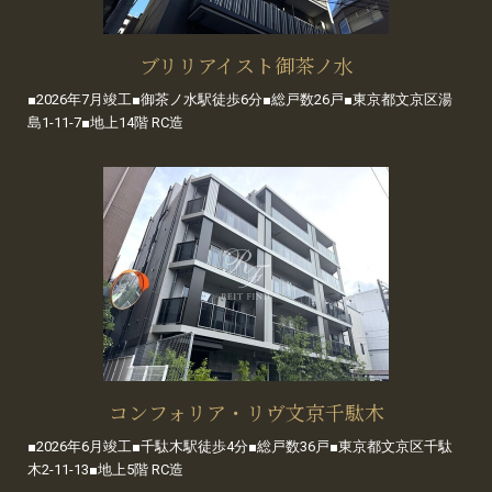
ブリリアイスト御茶ノ水
■2026年7月竣工■御茶ノ水駅徒歩6分■総戸数26戸■東京都文京区湯
島1-11-7■地上14階 RC造
コンフォリア・リヴ文京千駄木
■2026年6月竣工■千駄木駅徒歩4分■総戸数36戸■東京都文京区千駄
木2-11-13■地上5階 RC造