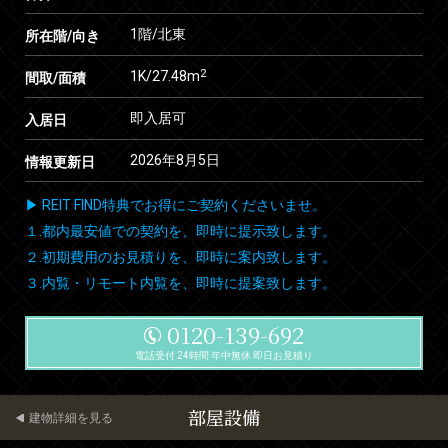
1階/北東
所在階/向き
2
1K/27.48m
間取/面積
即入居可
入居日
2026年8月5日
情報更新日
▶ REIT FIND特典でお得にご契約くださいませ。
１.都内最安値での契約を、即時に提示致します。
２.初期費用のお見積りを、即時に案内致します。
３.内覧・リモート内覧を、即時に提案致します。
0120-139-692
電話受付 24時間 年中無休 即日お見積り
部屋設備
建物詳細を見る