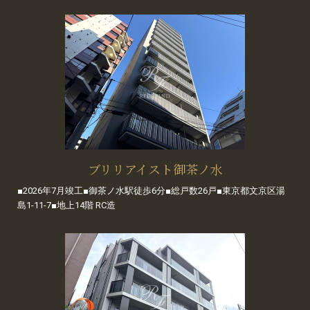
ブリリアイスト御茶ノ水
■2026年7月竣工■御茶ノ水駅徒歩6分■総戸数26戸■東京都文京区湯
島1-11-7■地上14階 RC造