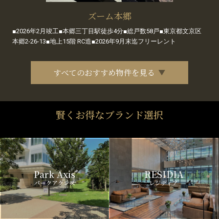
ズーム本郷
■2026年2月竣工■本郷三丁目駅徒歩4分■総戸数58戸■東京都文京区
本郷2-26-13■地上15階 RC造■2026年9月末迄フリーレント
すべてのおすすめ物件を見る
賢くお得なブランド選択
Park Axis
RESIDIA
パークアクシス
レジディア