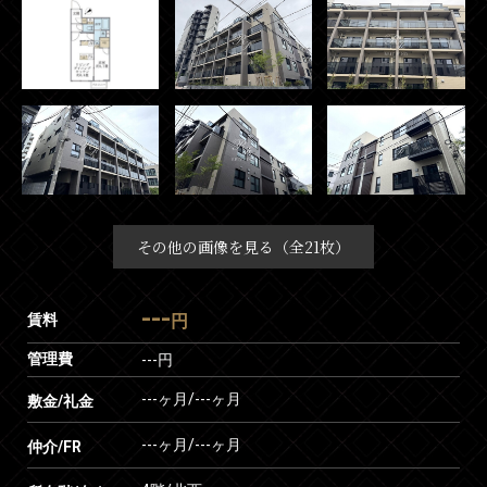
その他の画像を見る（全21枚）
---
賃料
円
管理費
---円
---ヶ月
/
---ヶ月
敷金/礼金
---ヶ月
/
---ヶ月
仲介/FR