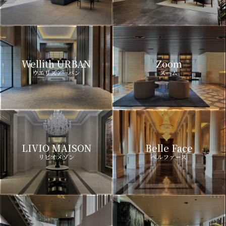
Wellith URBAN
Zoom
ウエリスアーバン
ズーム
LIVIO MAISON
Belle Face
リビオメゾン
ベルファース