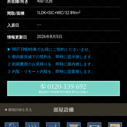
4階/北西
所在階/向き
2
1LDK+SIC+WIC/32.89m
間取/面積
---
入居日
2026年8月5日
情報更新日
▶ REIT FIND特典でお得にご契約くださいませ。
１.都内最安値での契約を、即時に提示致します。
２.初期費用のお見積りを、即時に案内致します。
３.内覧・リモート内覧を、即時に提案致します。
0120-139-692
電話受付 24時間 年中無休 即日お見積り
部屋設備
建物詳細を見る