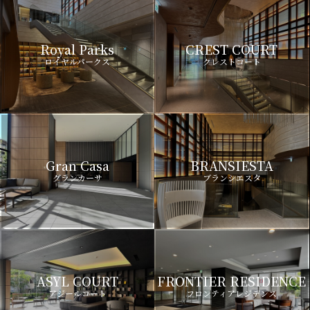
Royal Parks
CREST COURT
ロイヤルパークス
クレストコート
Gran Casa
BRANSIESTA
グランカーサ
ブランシエスタ
ASYL COURT
FRONTIER RESIDENCE
アジールコート
フロンティアレジデンス