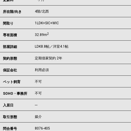
更新料
4階/北西
所在階/向き
1LDK+SIC+WIC
間取り
2
32.89m
専有面積
LDK8.8帖／洋室4.1帖
部屋詳細
定期借家契約 2年
契約形態
利用必須
保証会社
不可
ペット飼育
不可
SOHO・事務所
---
入居日
媒介
取引形態
8076-405
問合番号