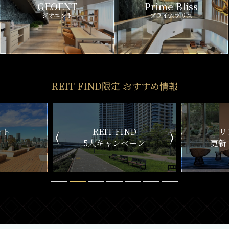
GEOENT
Prime Bliss
ジオエント
プライムブリス
REIT FIND限定 おすすめ情報
ND
リアルタイム
新
ペーン
更新一覧チェック