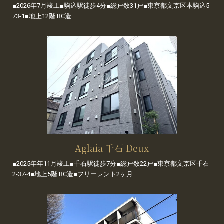
■2026年7月竣工■駒込駅徒歩4分■総戸数31戸■東京都文京区本駒込5-
73-1■地上12階 RC造
Aglaia 千石 Deux
■2025年年11月竣工■千石駅徒歩7分■総戸数22戸■東京都文京区千石
2-37-4■地上5階 RC造■フリーレント2ヶ月