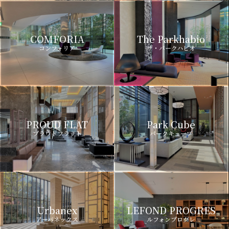
COMFORIA
The Parkhabio
コンフォリア
ザ・パークハビオ
PROUD FLAT
Park Cube
プラウドフラット
パークキューブ
Urbanex
LEFOND PROGRES
アーバネックス
ルフォンプログレ