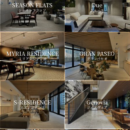
SEASON FLATS
Due
シーズンフラッツ
ドゥーエ
MYRIA RESIDENCE
GRAN PASEO
ミリアレジデンス
グランパセオ
S-RESIDENCE
Genovia
エスレジデンス
ジェノヴィア