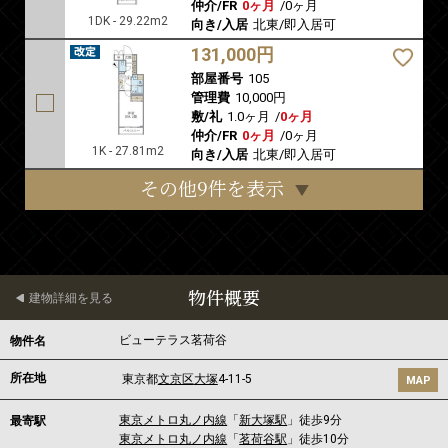
仲介/FR
0ヶ月
/
0ヶ月
1DK - 29.22m2
向き/入居
北東/即入居可
131,000円
部屋番号
105
管理費
10,000円
敷/礼
1.0ヶ月
/
0ヶ月
仲介/FR
0ヶ月
/
0ヶ月
1K - 27.81m2
向き/入居
北東/即入居可
その他9件を表示
物件概要
建物詳細を見る
ビューテラス茗荷谷
物件名
所在地
東京都
文京区
大塚
4-11-5
MAP
東京メトロ丸ノ内線
「
新大塚駅
」徒歩9分
最寄駅
東京メトロ丸ノ内線
「
茗荷谷駅
」徒歩10分