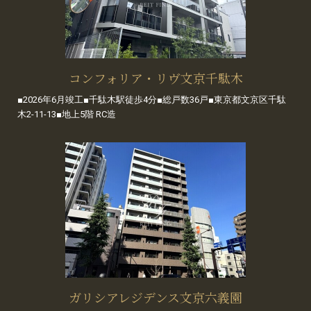
コンフォリア・リヴ文京千駄木
■2026年6月竣工■千駄木駅徒歩4分■総戸数36戸■東京都文京区千駄
木2-11-13■地上5階 RC造
ガリシアレジデンス文京六義園