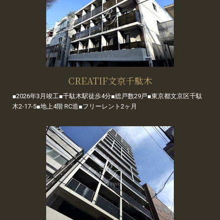
CREATIF文京千駄木
■2026年3月竣工■千駄木駅徒歩4分■総戸数29戸■東京都文京区千駄
木2-17-5■地上4階 RC造■フリーレント2ヶ月