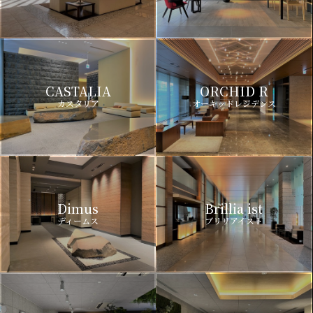
CASTALIA
ORCHID R
カスタリア
オーキッドレジデンス
Dimus
Brillia ist
ディームス
ブリリアイスト