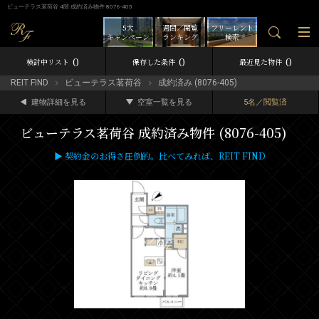
ビューテラス茗荷谷 4階 成約済み物件 8076-405
5大
週間／閲覧
フリーレント
キャンペーン
ランキング
検索
0
0
0
検討中リスト
保存した条件
最近見た物件
REIT FIND
ビューテラス茗荷谷
成約済み (8076-405)
建物詳細を見る
空室一覧を見る
5名／閲覧済
ビューテラス茗荷谷 成約済み物件 (8076-405)
▶ 契約金のお得さ圧倒的。比べてみれば、REIT FIND