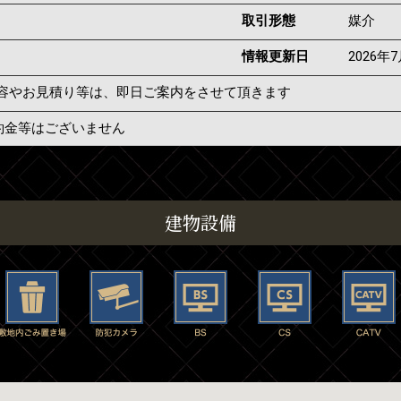
取引形態
媒介
情報更新日
2026年
容やお見積り等は、即日ご案内をさせて頂きます
約金等はございません
建物設備