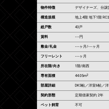
物件特徴
デザイナーズ、分譲
構造規模
地上4階 地下1階 RC
総戸数
43戸
賃料
---
円
敷金/礼金
---ヶ月
/
---ヶ月
フリーレント
---ヶ月
所在階/向き
1階/南西
2
専有面積
44.05m
部屋詳細
DK5帖／洋室6帖／洋
契約形態
定期借家契約 2年
ペット飼育
不可