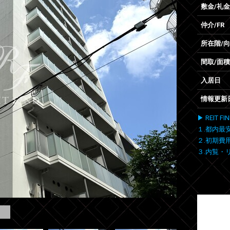
敷金/礼金
仲介/FR
所在階/
間取/面積
入居日
情報更新
▶ REIT
１.都内最
２.初期費
３.内覧・