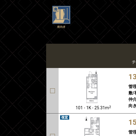
チ
1
管
敷/
仲介
向き
2
101 - 1K - 25.31m
1
管