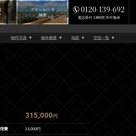
0120-139-692
覧
フリーレント
グ
検索
電話受付 24時間 年中無休
物件写真
物件概要
地図
空室一覧
315,000
円
管理費
25,000円