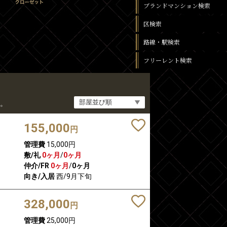
ブランドマンション検索
区検索
路線・駅検索
フリーレント検索
。
155,000
円
管理費
15,000円
敷/礼
0ヶ月
/
0ヶ月
仲介/FR
0ヶ月
/
0ヶ月
向き/入居
西/9月下旬
328,000
円
管理費
25,000円