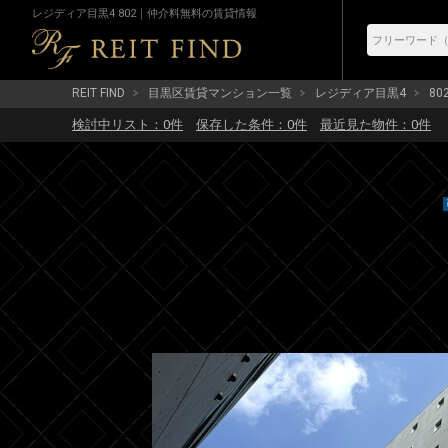
レジディア目黒4 802｜仲介料無料の賃貸情報
REIT FIND
目黒区賃貸マンション一覧
レジディア目黒4
80
検討中リスト：
0
件
保存した条件：
0
件
最近見た物件：
0
件