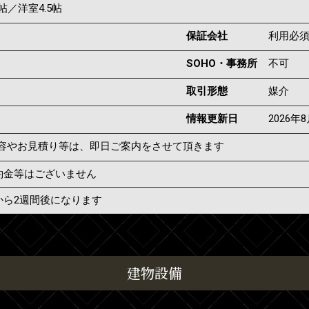
5帖／洋室4.5帖
保証会社
利用必
SOHO・事務所
不可
取引形態
媒介
情報更新日
2026年
容やお見積り等は、即日ご案内をさせて頂きます
約金等はございません
から2週間後になります
建物設備