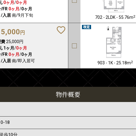
礼
0ヶ月
/
0ヶ月
/FR
0ヶ月
/
0ヶ月
/入居
南/9月下旬
2
702 - 2LDK - 55.76m
15,000
円
理費
25,000円
礼
1ヶ月
/
0ヶ月
/FR
0ヶ月
/
0ヶ月
/入居
南/即入居可
2
903 - 1K - 25.18m
物件概要
10-18
徒歩10分