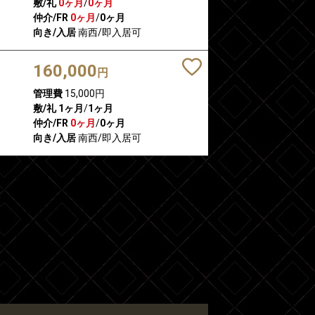
敷/礼
0ヶ月
/
0ヶ月
仲介/FR
0ヶ月
/
0ヶ月
向き/入居
南西/即入居可
160,000
円
管理費
15,000円
敷/礼
1ヶ月
/
1ヶ月
仲介/FR
0ヶ月
/
0ヶ月
向き/入居
南西/即入居可