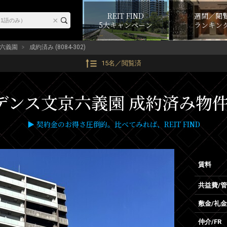
REIT FIND
週間／閲
5大キャンペーン
ランキン
六義園
成約済み (8084-302)
15名／閲覧済
ンス文京六義園 成約済み物件 (8
▶ 契約金のお得さ圧倒的。比べてみれば、REIT FIND
賃料
共益費/
敷金/礼金
仲介/FR