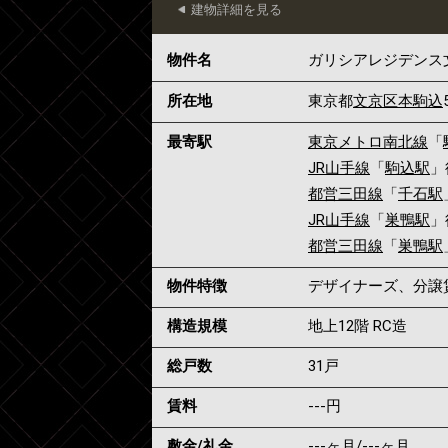
建物詳細を見る
物件名
ガリシアレジデンス
所在地
東京都
文京区
本駒込
最寄駅
東京メトロ南北線
「
JR山手線
「
駒込駅
」
都営三田線
「
千石駅
JR山手線
「
巣鴨駅
」
都営三田線
「
巣鴨駅
物件特徴
デザイナーズ、分譲
構造規模
地上12階 RC造
総戸数
31戸
賃料
---
円
敷金/礼金
---ヶ月
/
---ヶ月