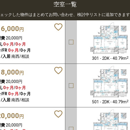
空室一覧
ェックした物件はまとめてお問い合わせ、検討中リストに追加できます
16,000
円
理費
20,000円
礼
0ヶ月
/
0ヶ月
/FR
0ヶ月
/
0ヶ月
/入居
南西/相談
2
301 - 2DK - 40.79m
18,000
円
理費
20,000円
礼
0ヶ月
/
0ヶ月
/FR
0ヶ月
/
0ヶ月
/入居
南西/相談
2
501 - 2DK - 40.79m
20,000
円
理費
20,000円