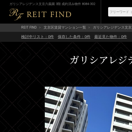
ガリシアレジデンス文京六義園 3階 成約済み物件 8084-302
REIT FIND
文京区賃貸マンション一覧
ガリシアレジデンス文京
検討中リスト：
0
件
保存した条件：
0
件
最近見た物件：
0
件
ガリシアレジデ