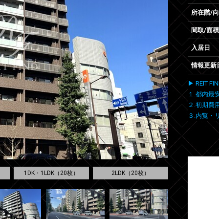
所在階/
間取/面積
入居日
情報更新
▶ REIT
１.都内最
２.初期費
３.内覧・
1DK・1LDK（20枚）
2LDK（20枚）