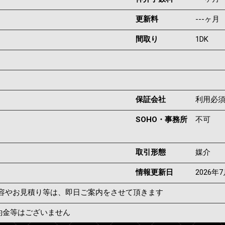
更新料
---ヶ月
間取り
1DK
保証会社
利用必
SOHO・事務所
不可
取引形態
媒介
情報更新日
2026年
容やお見積り等は、即日ご案内をさせて頂きます
約金等はございません