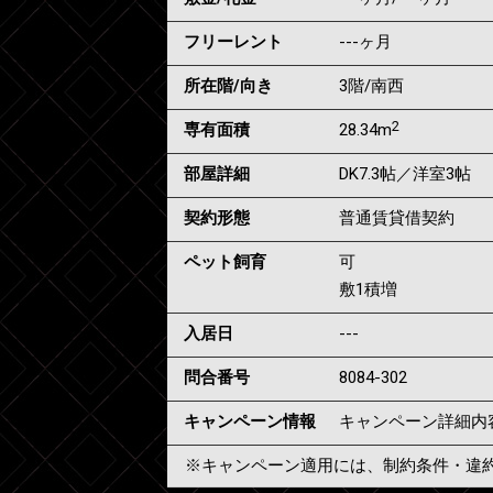
フリーレント
---ヶ月
所在階/向き
3階/南西
2
専有面積
28.34m
部屋詳細
DK7.3帖／洋室3帖
契約形態
普通賃貸借契約
ペット飼育
可
敷1積増
入居日
---
問合番号
8084-302
キャンペーン情報
キャンペーン詳細内
※キャンペーン適用には、制約条件・違