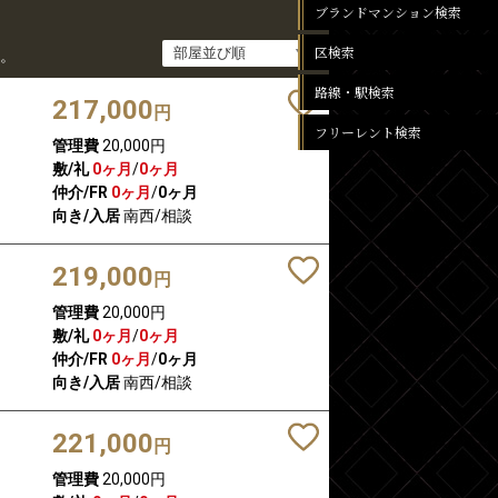
ブランドマンション検索
区検索
。
路線・駅検索
217,000
円
フリーレント検索
管理費
20,000円
敷/礼
0ヶ月
/
0ヶ月
仲介/FR
0ヶ月
/
0ヶ月
向き/入居
南西/相談
219,000
円
管理費
20,000円
敷/礼
0ヶ月
/
0ヶ月
仲介/FR
0ヶ月
/
0ヶ月
向き/入居
南西/相談
221,000
円
管理費
20,000円