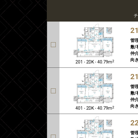
チ
2
管
敷/
仲介
向き
2
201 - 2DK - 40.79m
2
管
敷/
仲介
向き
2
401 - 2DK - 40.79m
2
管