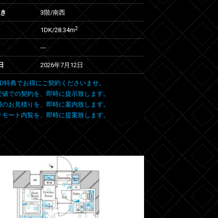
向き
3階/南西
2
1DK/28.34m
---
日
2026年7月12日
 FIND特典でお得にご契約くださいませ。
安値での契約を、即時に提示致します。
用のお見積りを、即時に案内致します。
リモート内覧を、即時に提案致します。