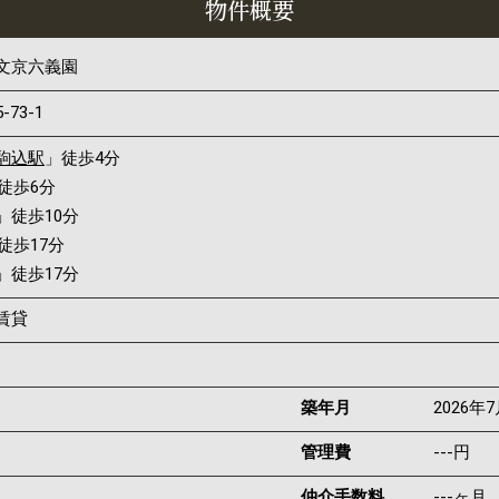
物件概要
文京六義園
5-73-1
駒込駅
」徒歩4分
徒歩6分
」徒歩10分
徒歩17分
」徒歩17分
賃貸
築年月
2026年
管理費
---円
仲介手数料
---ヶ月