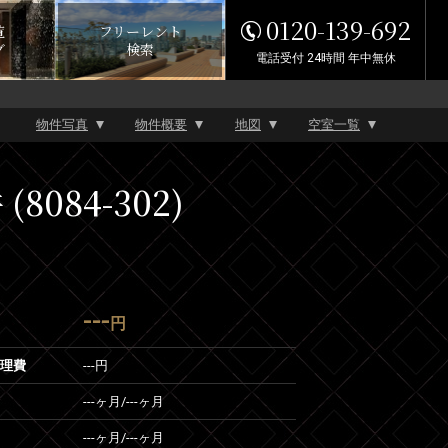
0120-139-692
覧
フリーレント
グ
検索
電話受付 24時間 年中無休
物件写真
物件概要
地図
空室一覧
084-302)
---
円
管理費
---円
---ヶ月
/
---ヶ月
---ヶ月
/
---ヶ月