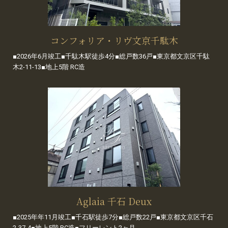
コンフォリア・リヴ文京千駄木
■2026年6月竣工■千駄木駅徒歩4分■総戸数36戸■東京都文京区千駄
木2-11-13■地上5階 RC造
Aglaia 千石 Deux
■2025年年11月竣工■千石駅徒歩7分■総戸数22戸■東京都文京区千石
2-37-4■地上5階 RC造■フリーレント2ヶ月