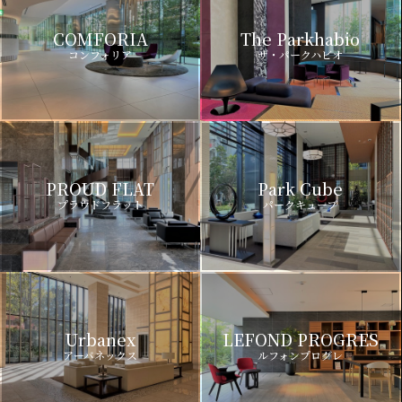
COMFORIA
The Parkhabio
コンフォリア
ザ・パークハビオ
PROUD FLAT
Park Cube
プラウドフラット
パークキューブ
Urbanex
LEFOND PROGRES
アーバネックス
ルフォンプログレ