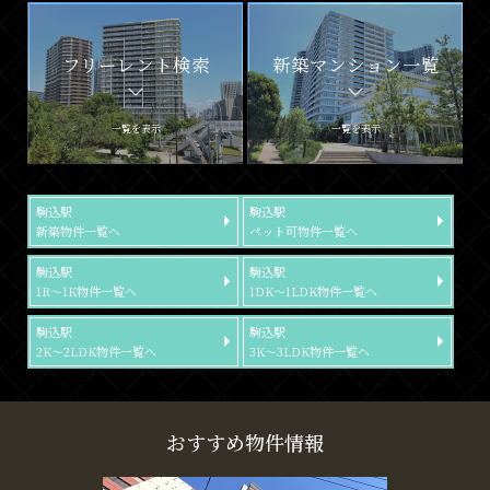
フリーレント検索
新築マンション一覧
一覧を表示
一覧を表示
駒込駅
駒込駅
新築物件一覧へ
ペット可物件一覧へ
駒込駅
駒込駅
1R～1K物件一覧へ
1DK～1LDK物件一覧へ
駒込駅
駒込駅
2K～2LDK物件一覧へ
3K～3LDK物件一覧へ
おすすめ物件情報