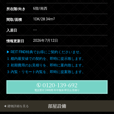
6階/南西
所在階/向き
2
1DK/28.34m
間取/面積
---
入居日
2026年7月12日
情報更新日
▶ REIT FIND特典でお得にご契約くださいませ。
１.都内最安値での契約を、即時に提示致します。
２.初期費用のお見積りを、即時に案内致します。
３.内覧・リモート内覧を、即時に提案致します。
0120-139-692
電話受付 24時間 年中無休 即日お見積り
部屋設備
建物詳細を見る