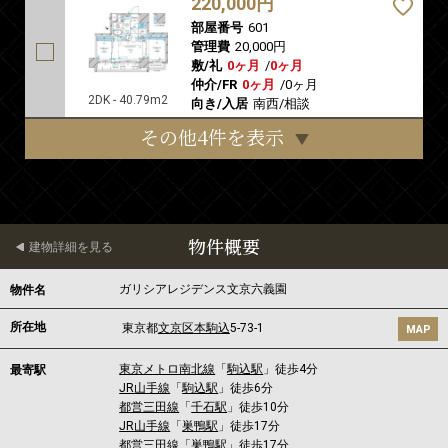
220,000円
部屋番号
601
管理費
20,000円
敷/礼
0ヶ月
/
0ヶ月
仲介/FR
0ヶ月
/
0ヶ月
2DK - 40.79m2
向き/入居
南西/相談
その他4件を表示
物件概要
建物詳細を見る
ガリシアレジデンス文京六義園
物件名
所在地
東京都
文京区
本駒込
5-73-1
MAP
東京メトロ南北線
「
駒込駅
」徒歩4分
最寄駅
JR山手線
「
駒込駅
」徒歩6分
都営三田線
「
千石駅
」徒歩10分
JR山手線
「
巣鴨駅
」徒歩17分
都営三田線
「
巣鴨駅
」徒歩17分