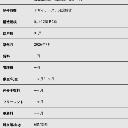
デザイナーズ、分譲賃貸
物件特徴
地上12階 RC造
構造規模
31戸
総戸数
2026年7月
築年月
---
円
賃料
---円
管理費
---ヶ月
/
---ヶ月
敷金/礼金
---ヶ月
仲介手数料
---ヶ月
フリーレント
---ヶ月
更新料
6階/南西
所在階/向き