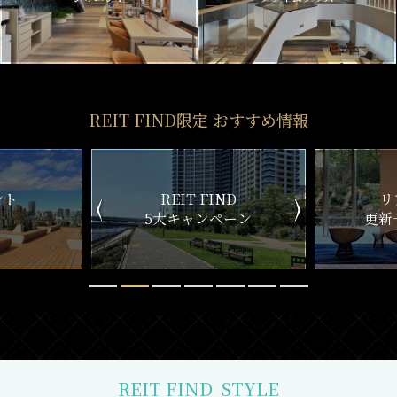
REIT FIND限定 おすすめ情報
ND
リアルタイム
新
ペーン
更新一覧チェック
REIT FIND
STYLE