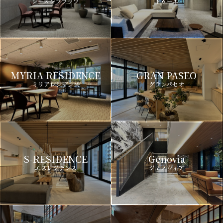
シーズンフラッツ
ドゥーエ
MYRIA RESIDENCE
GRAN PASEO
ミリアレジデンス
グランパセオ
S-RESIDENCE
Genovia
エスレジデンス
ジェノヴィア