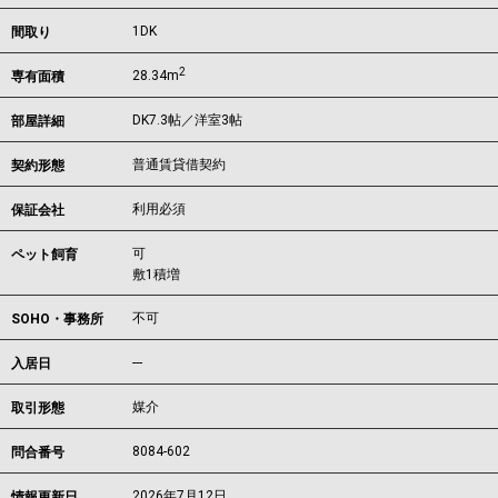
1DK
間取り
2
28.34m
専有面積
DK7.3帖／洋室3帖
部屋詳細
普通賃貸借契約
契約形態
利用必須
保証会社
可
ペット飼育
敷1積増
不可
SOHO・事務所
---
入居日
媒介
取引形態
8084-602
問合番号
2026年7月12日
情報更新日