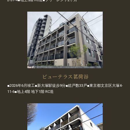
ビューテラス茗荷谷
■2026年6月竣工■新大塚駅徒歩9分■総戸数33戸■東京都文京区大塚4-
11-6■地上4階 地下1階 RC造