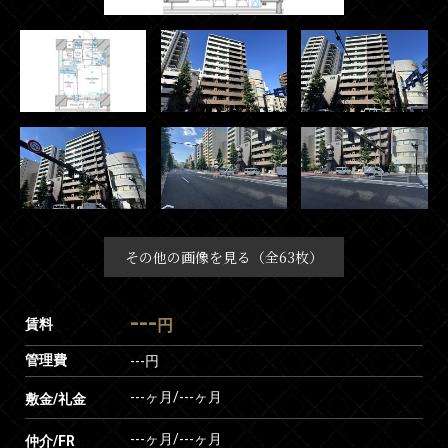
その他の画像を見る（全63枚）
---
賃料
円
管理費
---円
---ヶ月
/
---ヶ月
敷金/礼金
---ヶ月
/
---ヶ月
仲介/FR