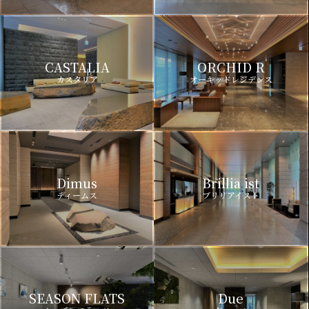
CASTALIA
ORCHID R
カスタリア
オーキッドレジデンス
Dimus
Brillia ist
ディームス
ブリリアイスト
SEASON FLATS
Due