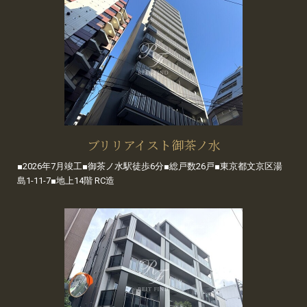
ブリリアイスト御茶ノ水
■2026年7月竣工■御茶ノ水駅徒歩6分■総戸数26戸■東京都文京区湯
島1-11-7■地上14階 RC造