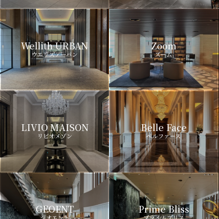
Wellith URBAN
Zoom
ウエリスアーバン
ズーム
LIVIO MAISON
Belle Face
リビオメゾン
ベルファース
GEOENT
Prime Bliss
ジオエント
プライムブリス