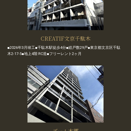
CREATIF文京千駄木
■2026年3月竣工■千駄木駅徒歩4分■総戸数29戸■東京都文京区千駄
木2-17-5■地上4階 RC造■フリーレント2ヶ月
ズーム本郷