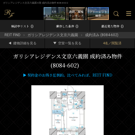
ガリシアレジデンス文京六義園 6階 成約済み物件 8084-602
5大
週間／閲覧
フリーレント
キャンペーン
ランキング
検索
0
0
0
検討中リスト
保存した条件
最近見た物件
REIT FIND
ガリシアレジデンス文京六義園
成約済み (8084-602)
建物詳細を見る
空室一覧を見る
4名／閲覧済
ガリシアレジデンス文京六義園 成約済み物件
(8084-602)
▶ 契約金のお得さ圧倒的。比べてみれば、REIT FIND