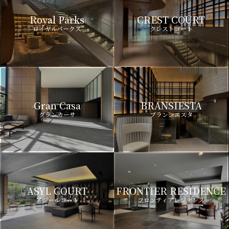
Royal Parks
CREST COURT
ロイヤルパークス
クレストコート
Gran Casa
BRANSIESTA
グランカーサ
ブランシエスタ
ASYL COURT
FRONTIER RESIDENCE
アジールコート
フロンティアレジデンス