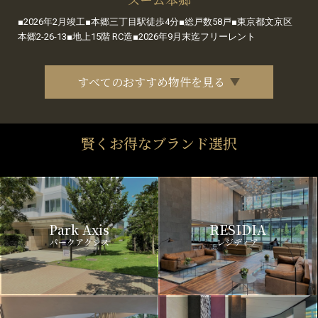
■2026年2月竣工■本郷三丁目駅徒歩4分■総戸数58戸■東京都文京区
本郷2-26-13■地上15階 RC造■2026年9月末迄フリーレント
すべてのおすすめ物件を見る
賢くお得なブランド選択
Park Axis
RESIDIA
パークアクシス
レジディア