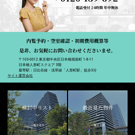
電話受付 24時間 年中無休
内覧予約・空室確認・初期費用概算等
是非、お気軽にお問い合わせくださいませ。
〒103-0012 東京都中央区日本橋堀留町 1-8-11
日本橋人形町スクエア 3階
最寄駅：日比谷線・浅草線「人形町駅」徒歩3分
サイト運営会社
検討中リスト
最近見た物件
一覧を表示
一覧を表示