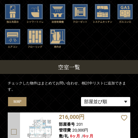
空室一覧
チェックした物件はまとめてお問い合わせ、検討中リストに追加できま
す。
MAP
MAP
MAP
MAP
MAP
216,000円
部屋番号
201
管理費
20,000円
敷/礼
0ヶ月
/
0ヶ月