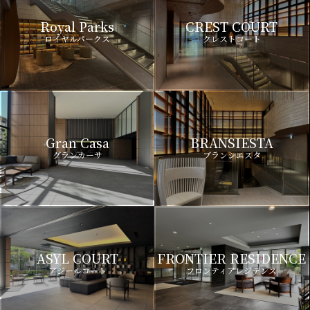
Royal Parks
CREST COURT
ロイヤルパークス
クレストコート
Gran Casa
BRANSIESTA
グランカーサ
ブランシエスタ
ASYL COURT
FRONTIER RESIDENCE
アジールコート
フロンティアレジデンス