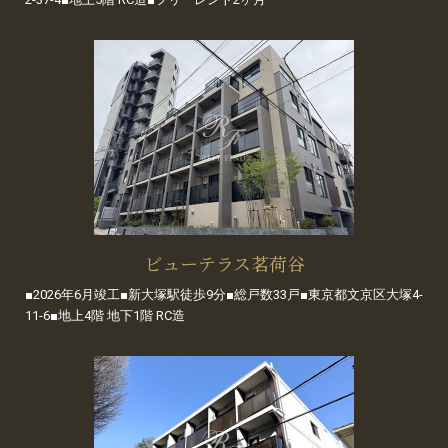
ビューテラス茗荷谷
■2026年6月竣工■新大塚駅徒歩9分■総戸数33戸■東京都文京区大塚4-
11-6■地上4階 地下1階 RC造