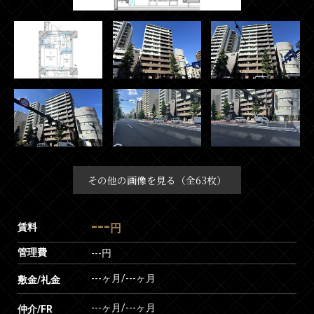
その他の画像を見る（全63枚）
---
賃料
円
管理費
---円
---ヶ月
/
---ヶ月
敷金/礼金
---ヶ月
/
---ヶ月
仲介/FR