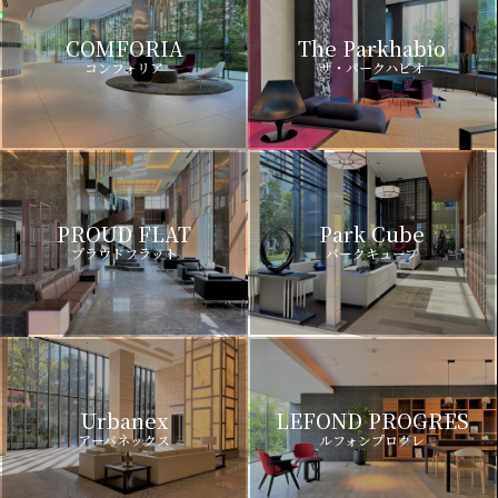
COMFORIA
The Parkhabio
コンフォリア
ザ・パークハビオ
PROUD FLAT
Park Cube
プラウドフラット
パークキューブ
Urbanex
LEFOND PROGRES
アーバネックス
ルフォンプログレ