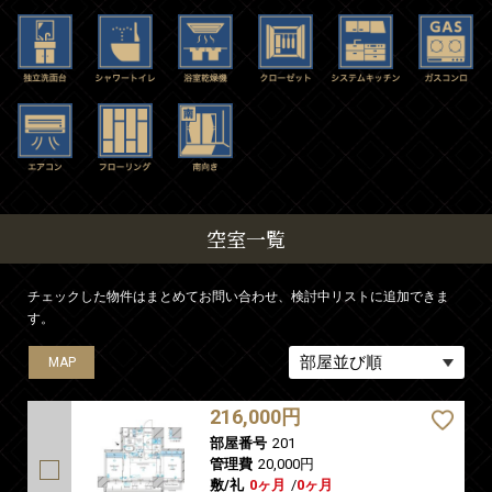
空室一覧
チェックした物件はまとめてお問い合わせ、検討中リストに追加できま
す。
MAP
MAP
MAP
MAP
MAP
216,000円
部屋番号
201
管理費
20,000円
敷/礼
0ヶ月
/
0ヶ月