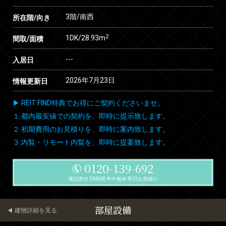
3階/南西
所在階/向き
2
1DK/28.93m
間取/面積
---
入居日
2026年7月23日
情報更新日
▶ REIT FIND特典でお得にご契約くださいませ。
１.都内最安値での契約を、即時に提示致します。
２.初期費用のお見積りを、即時に案内致します。
３.内覧・リモート内覧を、即時に提案致します。
0120-139-692
電話受付 24時間 年中無休 即日お見積り
部屋設備
建物詳細を見る