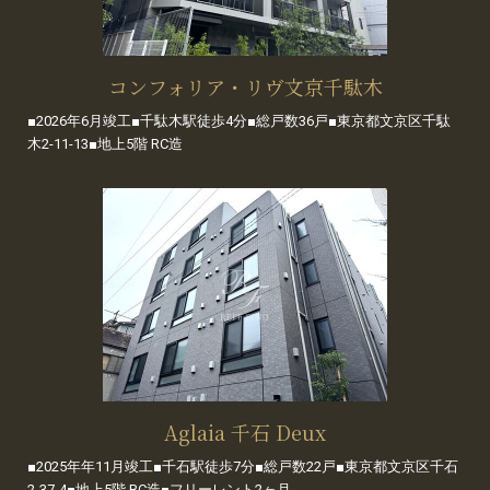
コンフォリア・リヴ文京千駄木
■2026年6月竣工■千駄木駅徒歩4分■総戸数36戸■東京都文京区千駄
木2-11-13■地上5階 RC造
Aglaia 千石 Deux
■2025年年11月竣工■千石駅徒歩7分■総戸数22戸■東京都文京区千石
2-37-4■地上5階 RC造■フリーレント2ヶ月