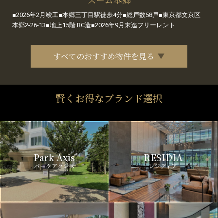
■2026年2月竣工■本郷三丁目駅徒歩4分■総戸数58戸■東京都文京区
本郷2-26-13■地上15階 RC造■2026年9月末迄フリーレント
すべてのおすすめ物件を見る
賢くお得なブランド選択
Park Axis
RESIDIA
パークアクシス
レジディア