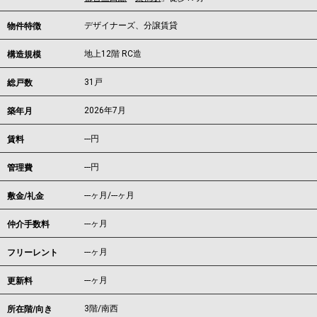
デザイナーズ、分譲賃貸
物件特徴
地上12階 RC造
構造規模
31戸
総戸数
2026年7月
築年月
---
円
賃料
---円
管理費
---ヶ月
/
---ヶ月
敷金/礼金
---ヶ月
仲介手数料
---ヶ月
フリーレント
---ヶ月
更新料
3階/南西
所在階/向き