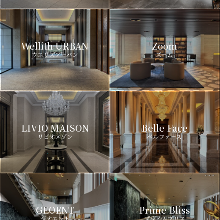
Wellith URBAN
Zoom
ウエリスアーバン
ズーム
LIVIO MAISON
Belle Face
リビオメゾン
ベルファース
GEOENT
Prime Bliss
ジオエント
プライムブリス