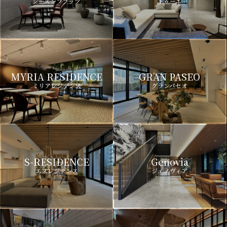
シーズンフラッツ
ドゥーエ
MYRIA RESIDENCE
GRAN PASEO
ミリアレジデンス
グランパセオ
S-RESIDENCE
Genovia
エスレジデンス
ジェノヴィア