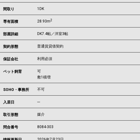
1DK
間取り
2
28.93m
専有面積
DK7.4帖／洋室3帖
部屋詳細
普通賃貸借契約
契約形態
利用必須
保証会社
可
ペット飼育
敷1積増
不可
SOHO・事務所
---
入居日
媒介
取引形態
8084-303
問合番号
2026年7月23日
情報更新日