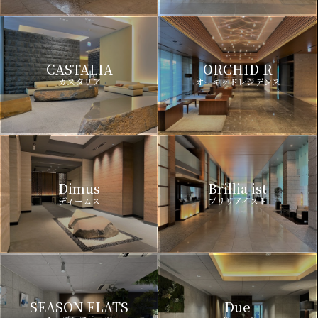
CASTALIA
ORCHID R
カスタリア
オーキッドレジデンス
Dimus
Brillia ist
ディームス
ブリリアイスト
SEASON FLATS
Due