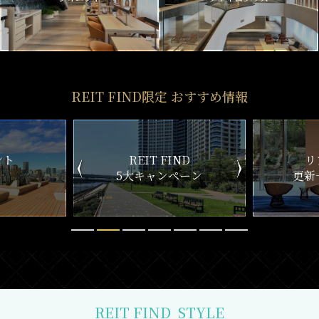
REIT FIND限定 おすすめ情報
ND
リアルタイム
新
ペーン
更新一覧チェック
REIT FIND
STYLE