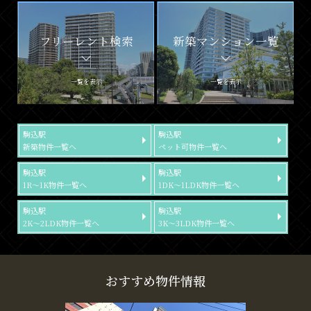
フリーレント検索
新築マンション一覧
一覧を表示
一覧を表示
駒込駅
駒込駅
新築物件一覧へ
ペット可物件一覧へ
駒込駅
駒込駅
1R～1K物件一覧へ
1DK～1LDK物件一覧へ
駒込駅
駒込駅
2K～2LDK物件一覧へ
3K～3LDK物件一覧へ
おすすめ物件情報