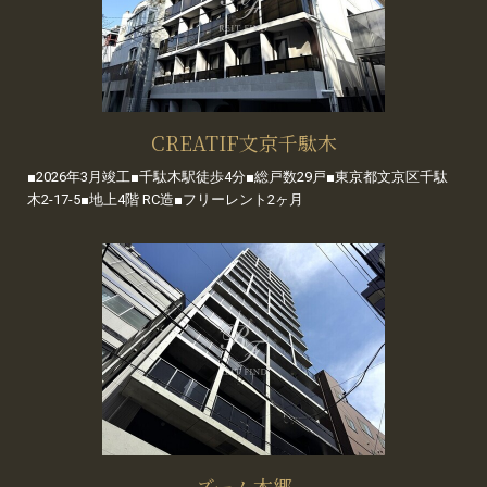
CREATIF文京千駄木
■2026年3月竣工■千駄木駅徒歩4分■総戸数29戸■東京都文京区千駄
木2-17-5■地上4階 RC造■フリーレント2ヶ月
ズーム本郷