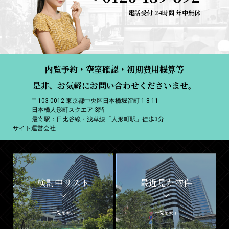
電話受付 24時間 年中無休
内覧予約・空室確認・初期費用概算等
是非、お気軽にお問い合わせくださいませ。
〒103-0012 東京都中央区日本橋堀留町 1-8-11
日本橋人形町スクエア 3階
最寄駅：日比谷線・浅草線「人形町駅」徒歩3分
サイト運営会社
検討中リスト
最近見た物件
一覧を表示
一覧を表示