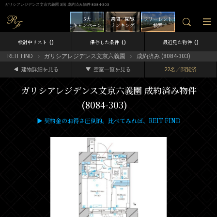
ガリシアレジデンス文京六義園 3階 成約済み物件 8084-303
5大
週間／閲覧
フリーレント
キャンペーン
ランキング
検索
0
0
0
検討中リスト
保存した条件
最近見た物件
REIT FIND
ガリシアレジデンス文京六義園
成約済み (8084-303)
建物詳細を見る
空室一覧を見る
22名／閲覧済
ガリシアレジデンス文京六義園 成約済み物件
(8084-303)
▶ 契約金のお得さ圧倒的。比べてみれば、REIT FIND