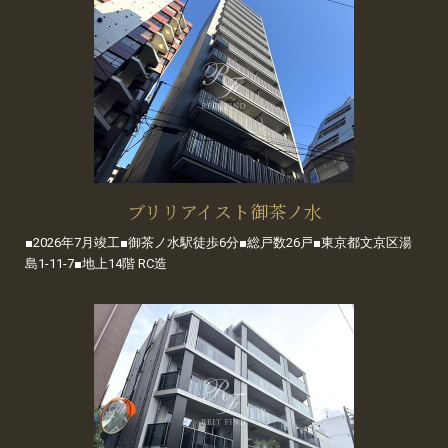
ブリリアイスト御茶ノ水
■2026年7月竣工■御茶ノ水駅徒歩6分■総戸数26戸■東京都文京区湯
島1-11-7■地上14階 RC造