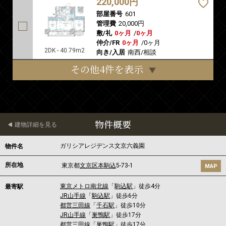
220,000円
部屋番号
601
管理費
20,000円
敷/礼
0ヶ月
/
0ヶ月
仲介/FR
0ヶ月
/
0ヶ月
2DK - 40.79m2
向き/入居
南西/相談
その他4件を表示
物件概要
建物詳細を見る
ガリシアレジデンス文京六義園
物件名
所在地
東京都
文京区
本駒込
5-73-1
MAP
東京メトロ南北線
「
駒込駅
」徒歩4分
最寄駅
JR山手線
「
駒込駅
」徒歩6分
都営三田線
「
千石駅
」徒歩10分
JR山手線
「
巣鴨駅
」徒歩17分
都営三田線
「
巣鴨駅
」徒歩17分