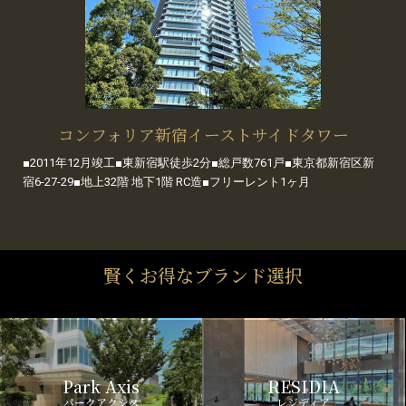
コンフォリア新宿イーストサイドタワー
■2011年12月竣工■東新宿駅徒歩2分■総戸数761戸■東京都新宿区新
宿6-27-29■地上32階 地下1階 RC造■フリーレント1ヶ月
賢くお得なブランド選択
Park Axis
RESIDIA
パークアクシス
レジディア