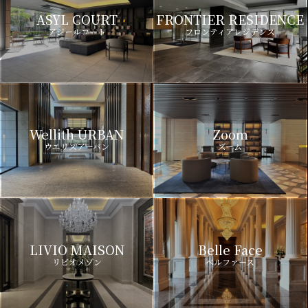
ASYL COURT
FRONTIER RESIDENCE
アジールコート
フロンティアレジデンス
Wellith URBAN
Zoom
ウエリスアーバン
ズーム
LIVIO MAISON
Belle Face
リビオメゾン
ベルファース