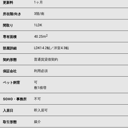
1ヶ月
更新料
3階/南
所在階/向き
1LDK
間取り
2
40.25m
専有面積
LDK14.2帖／洋室4.3帖
部屋詳細
普通賃貸借契約
契約形態
利用必須
保証会社
可
ペット飼育
敷1積増
不可
SOHO・事務所
即入居可
入居日
媒介
取引形態