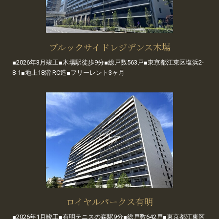
ブルックサイドレジデンス木場
■2026年3月竣工■木場駅徒歩9分■総戸数563戸■東京都江東区塩浜2-
8-1■地上18階 RC造■フリーレント3ヶ月
ロイヤルパークス有明
■2026年1月竣工■有明テニスの森駅9分■総戸数642戸■東京都江東区