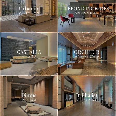
Urbanex
LEFOND PROGRES
アーバネックス
ルフォンプログレ
CASTALIA
ORCHID R
カスタリア
オーキッドレジデンス
Dimus
Brillia ist
ディームス
ブリリアイスト