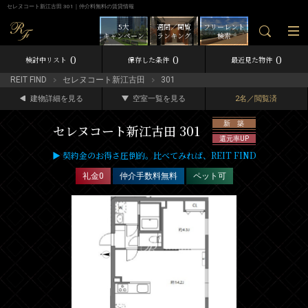
セレヌコート新江古田 301｜仲介料無料の賃貸情報
5大
週間／閲覧
フリーレント
キャンペーン
ランキング
検索
0
0
0
検討中リスト
保存した条件
最近見た物件
REIT FIND
セレヌコート新江古田
301
建物詳細を見る
空室一覧を見る
2名／閲覧済
新 築
セレヌコート新江古田 301
還元率UP
▶ 契約金のお得さ圧倒的。比べてみれば、REIT FIND
礼金0
仲介手数料無料
ペット可