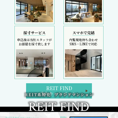
採寸サービス
スマホで完結
申込後は当社スタッフが
内覧現地待ち合わせ
お部屋を採寸致します
SMS・LINEで対応
REIT FIND
5大キャンペーン