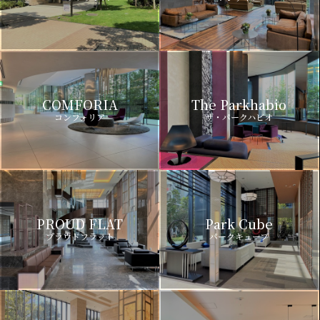
COMFORIA
The Parkhabio
コンフォリア
ザ・パークハビオ
PROUD FLAT
Park Cube
プラウドフラット
パークキューブ