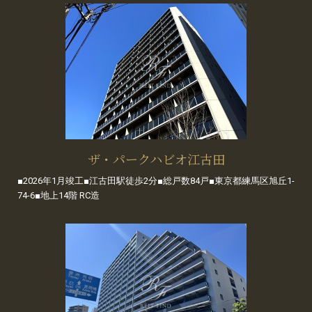
ザ・パークハビオ江古田
■2026年1月竣工■江古田駅徒歩2分■総戸数84戸■東京都練馬区旭丘1-
74-6■地上14階 RC造