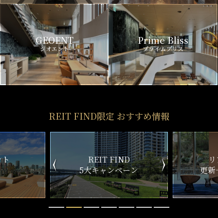
GEOENT
Prime Bliss
ジオエント
プライムブリス
REIT FIND限定 おすすめ情報
ND
リアルタイム
新
ペーン
更新一覧チェック