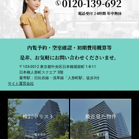
0120-139-692
電話受付 24時間 年中無休
内覧予約・空室確認・初期費用概算等
是非、お気軽にお問い合わせくださいませ。
〒103-0012 東京都中央区日本橋堀留町 1-8-11
日本橋人形町スクエア 3階
最寄駅：日比谷線・浅草線「人形町駅」徒歩3分
サイト運営会社
検討中リスト
最近見た物件
一覧を表示
一覧を表示