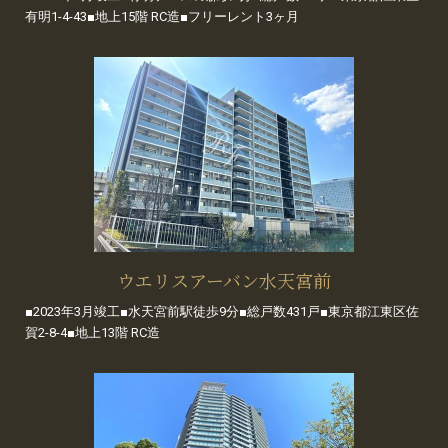
有明1-4-43■地上15階 RC造■フリーレント3ヶ月
ウエリスアーバン水天宮前
■2023年3月竣工■水天宮前駅徒歩9分■総戸数431戸■東京都江東区佐
賀2-8-4■地上13階 RC造