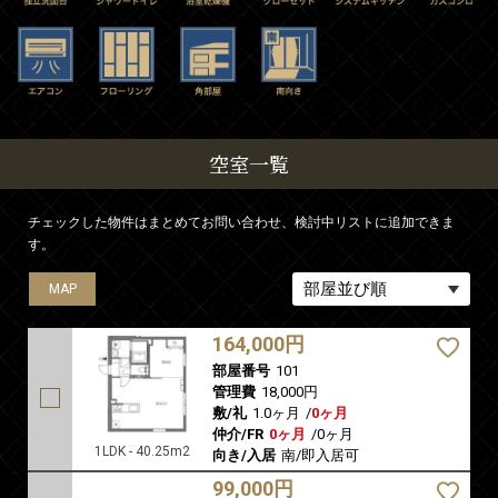
空室一覧
チェックした物件はまとめてお問い合わせ、検討中リストに追加できま
す。
MAP
MAP
MAP
MAP
MAP
MAP
164,000円
部屋番号
101
管理費
18,000円
敷/礼
1.0ヶ月
/
0ヶ月
仲介/FR
0ヶ月
/
0ヶ月
1LDK - 40.25m2
向き/入居
南/即入居可
99,000円