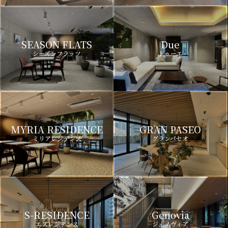
SEASON FLATS
Due
シーズンフラッツ
ドゥーエ
MYRIA RESIDENCE
GRAN PASEO
ミリアレジデンス
グランパセオ
S-RESIDENCE
Genovia
エスレジデンス
ジェノヴィア