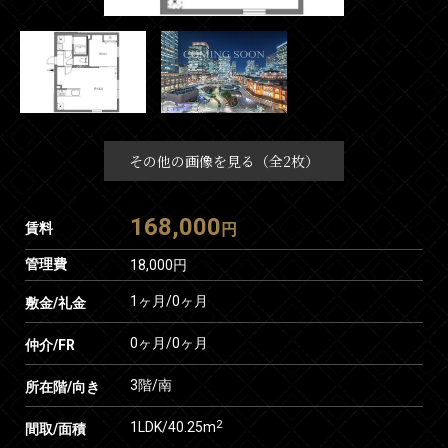
その他の画像を見る（全2枚）
168,000
賃料
円
管理費
18,000円
1ヶ月
/
0ヶ月
敷金/礼金
0ヶ月
/
0ヶ月
仲介/FR
3階/南
所在階/向き
2
1LDK/40.25m
間取/面積