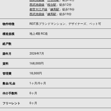
西武池袋線
「
江古田駅
」徒歩10分
西武池袋線
「
桜台駅
」徒歩12分
都営大江戸線
「
練馬駅
」徒歩19分
西武池袋線
「
練馬駅
」徒歩19分
REIT系ブランドマンション、デザイナーズ、ペット可
物件特徴
地上4階 RC造
構造規模
総戸数
2026年7月
築年月
168,000
円
賃料
18,000円
管理費
1ヶ月
/
0ヶ月
敷金/礼金
0ヶ月
仲介手数料
0ヶ月
フリーレント