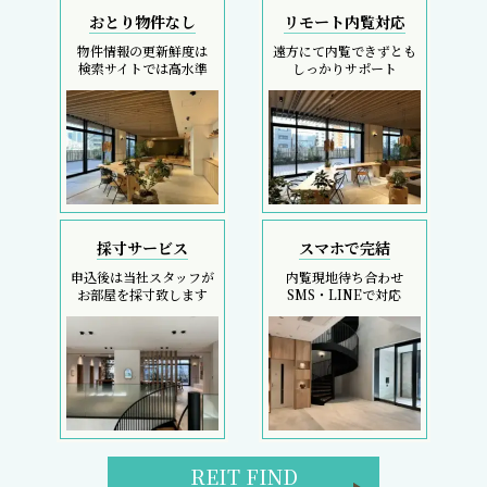
おとり物件なし
リモート内覧対応
物件情報の更新鮮度は
遠方にて内覧できずとも
検索サイトでは高水準
しっかりサポート
採寸サービス
スマホで完結
申込後は当社スタッフが
内覧現地待ち合わせ
お部屋を採寸致します
SMS・LINEで対応
REIT FIND