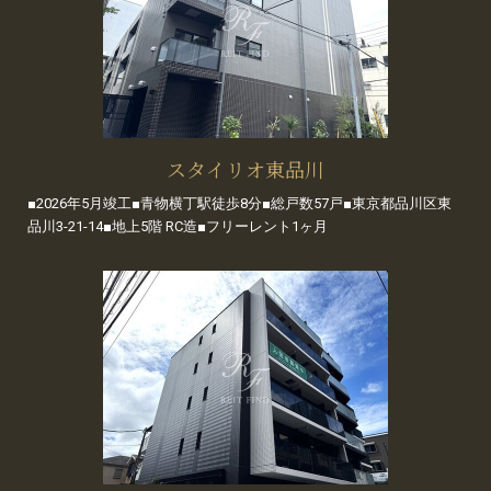
スタイリオ東品川
■2026年5月竣工■青物横丁駅徒歩8分■総戸数57戸■東京都品川区東
品川3-21-14■地上5階 RC造■フリーレント1ヶ月