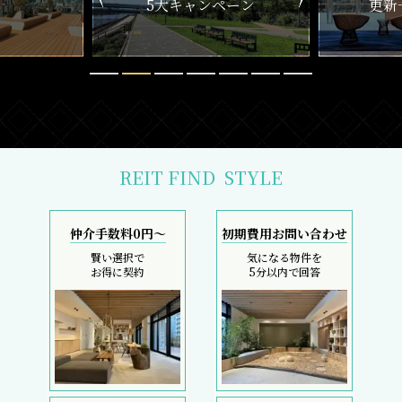
ペーン
更新一覧チェック
REIT FIND
STYLE
仲介手数料0円～
初期費用お問い合わせ
賢い選択で
気になる物件を
お得に契約
5分以内で回答