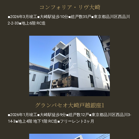
コンフォリア・リヴ大崎
■2026年3月竣工■大崎駅徒歩10分■総戸数35戸■東京都品川区西品川
2-2-33■地上6階 RC造
グランパセオ大崎戸越銀座1
■2026年1月竣工■大崎駅徒歩9分■総戸数12戸■東京都品川区西品川3-
14-3■地上4階 地下1階 RC造■フリーレント2ヶ月