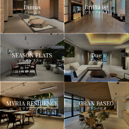
Dimus
Brillia ist
ディームス
ブリリアイスト
SEASON FLATS
Due
シーズンフラッツ
ドゥーエ
MYRIA RESIDENCE
GRAN PASEO
ミリアレジデンス
グランパセオ