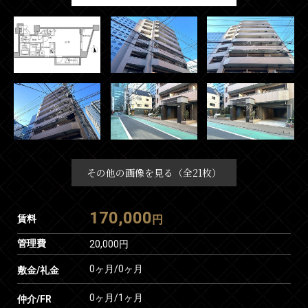
その他の画像を見る（全21枚）
170,000
賃料
円
管理費
20,000円
0ヶ月
/
0ヶ月
敷金/礼金
0ヶ月
/
1ヶ月
仲介/FR