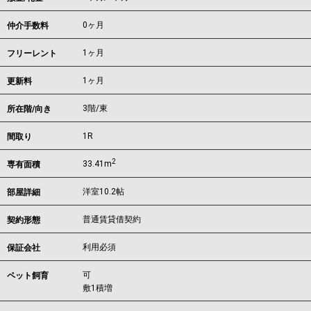
0ヶ月
仲介手数料
1ヶ月
フリーレント
1ヶ月
更新料
3階/東
所在階/向き
1R
間取り
2
33.41m
専有面積
洋室10.2帖
部屋詳細
普通賃貸借契約
契約形態
利用必須
保証会社
可
ペット飼育
敷1積増