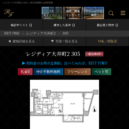
レジディア大井町2 305｜仲介料無料の賃貸情報
5大
週間／閲覧
フリーレント
キャンペーン
ランキング
検索
0
0
0
検討中リスト
保存した条件
最近見た物件
REIT FIND
レジディア大井町2
305
建物詳細を見る
空室一覧を見る
10名／閲覧済
レジディア大井町2 305
還元率UP
▶ 契約金のお得さ圧倒的。比べてみれば、REIT FIND
礼金0
仲介手数料無料
フリーレント
ペット可