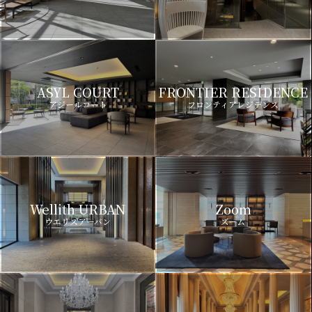
ASYL COURT
FRONTIER RESIDENCE
アジールコート
フロンティアレジデンス
Wellith URBAN
Zoom
ウエリスアーバン
ズーム