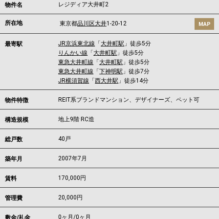
レジディア大井町2
物件名
所在地
東京都
品川区
大井
1-20-12
MAP
JR京浜東北線
「
大井町駅
」徒歩5分
最寄駅
りんかい線
「
大井町駅
」徒歩5分
東急大井町線
「
大井町駅
」徒歩5分
東急大井町線
「
下神明駅
」徒歩7分
JR横須賀線
「
西大井駅
」徒歩14分
REIT系ブランドマンション、デザイナーズ、ペット可
物件特徴
地上9階 RC造
構造規模
40戸
総戸数
2007年7月
築年月
170,000
円
賃料
20,000円
管理費
0ヶ月
/
0ヶ月
敷金/礼金