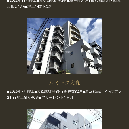
■2022年11月竣工■五反田駅徒歩2分■総戸数61戸■東京都品川区西五
反田2-17-6■地上14階 RC造
ルミーク大森
■2026年7月竣工■大森駅徒歩8分■総戸数32戸■東京都品川区南大井5-
21-8■地上8階 RC造■フリーレント1ヶ月