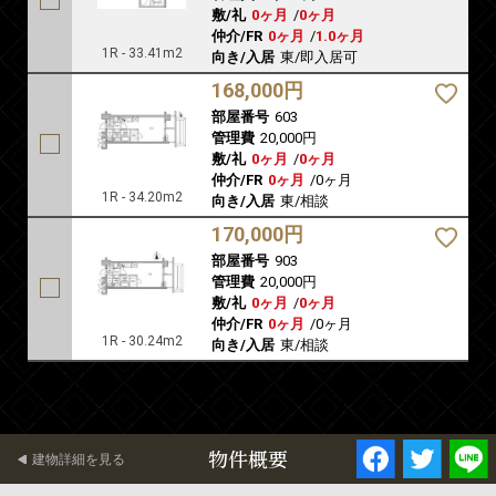
敷/礼
0ヶ月
/
0ヶ月
仲介/FR
0ヶ月
/
1.0ヶ月
1R - 33.41m2
向き/入居
東/即入居可
168,000円
部屋番号
603
管理費
20,000円
敷/礼
0ヶ月
/
0ヶ月
仲介/FR
0ヶ月
/
0ヶ月
1R - 34.20m2
向き/入居
東/相談
170,000円
部屋番号
903
管理費
20,000円
敷/礼
0ヶ月
/
0ヶ月
仲介/FR
0ヶ月
/
0ヶ月
1R - 30.24m2
向き/入居
東/相談
物件概要
建物詳細を見る