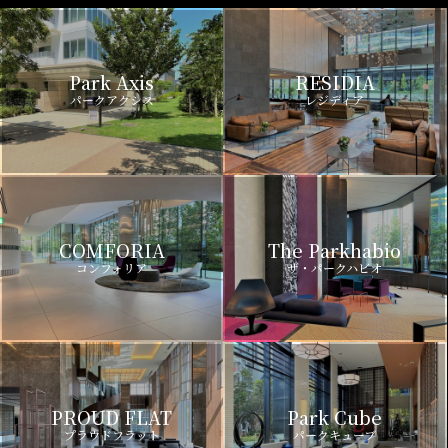
Park Axis
RESIDIA
パークアクシス
レジディア
COMFORIA
The Parkhabio
コンフォリア
ザ・パークハビオ
PROUD FLAT
Park Cube
プラウドフラット
パークキューブ