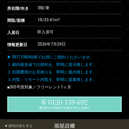
3階/東
所在階/向き
2
1R/33.41m
間取/面積
即入居可
入居日
2026年7月24日
情報更新日
▶ REIT FIND特典でお得にご契約くださいませ。
１.都内最安値での契約を、即時に提示致します。
２.初期費用のお見積りを、即時に案内致します。
３.内覧・リモート内覧を、即時に提案致します。
■305号室対象／フリーレント1ヶ月
0120-139-692
電話受付 24時間 年中無休 即日お見積り
部屋設備
建物詳細を見る