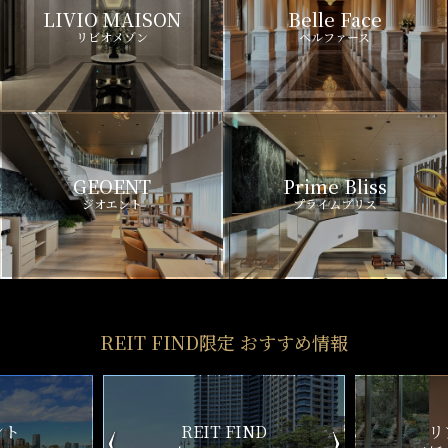
LIVIO MAISON
Belle Face
リビオメゾン
ベルファース
GEOENT
Prime Bliss
ジオエント
プライムブリス
REIT FIND限定 おすすめ情報
ND
リアルタイム
新