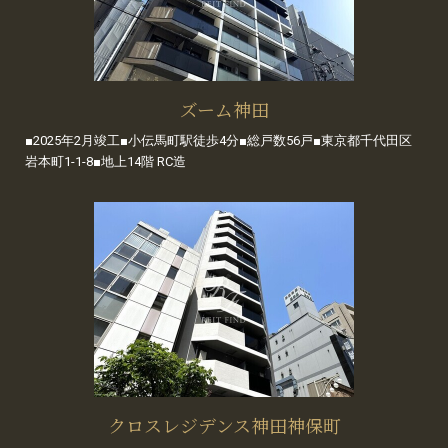
ズーム神田
■2025年2月竣工■小伝馬町駅徒歩4分■総戸数56戸■東京都千代田区
岩本町1-1-8■地上14階 RC造
クロスレジデンス神田神保町