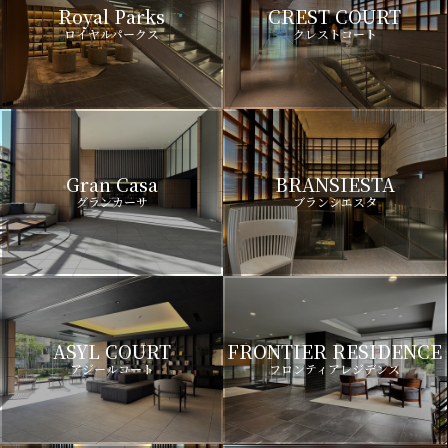
Royal Parks
CREST COURT
ロイヤルパークス
クレストコート
Gran Casa
BRANSIESTA
グランカーサ
ブランシエスタ
ASYL COURT
FRONTIER RESIDENCE
アジールコート
フロンティアレジデンス