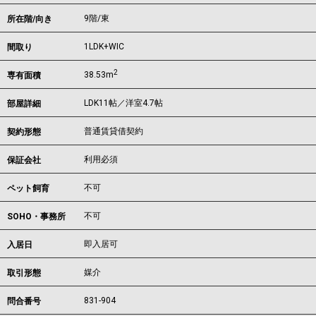
9階/東
所在階/向き
1LDK+WIC
間取り
2
38.53m
専有面積
LDK11帖／洋室4.7帖
部屋詳細
普通賃貸借契約
契約形態
利用必須
保証会社
不可
ペット飼育
不可
SOHO・事務所
即入居可
入居日
媒介
取引形態
831-904
問合番号