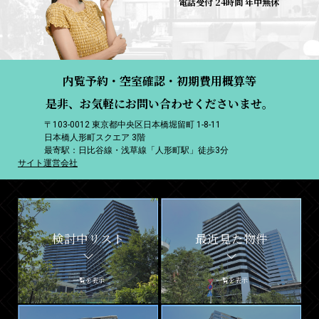
電話受付 24時間 年中無休
内覧予約・空室確認・初期費用概算等
是非、お気軽にお問い合わせくださいませ。
〒103-0012 東京都中央区日本橋堀留町 1-8-11
日本橋人形町スクエア 3階
最寄駅：日比谷線・浅草線「人形町駅」徒歩3分
サイト運営会社
検討中リスト
最近見た物件
一覧を表示
一覧を表示