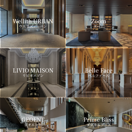
Wellith URBAN
Zoom
ウエリスアーバン
ズーム
LIVIO MAISON
Belle Face
リビオメゾン
ベルファース
GEOENT
Prime Bliss
ジオエント
プライムブリス