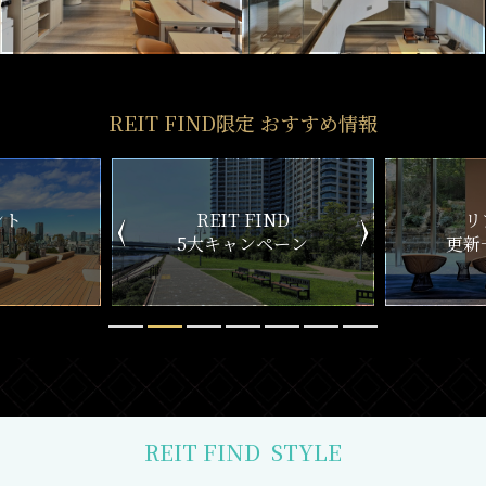
REIT FIND限定 おすすめ情報
ND
リアルタイム
新
ペーン
更新一覧チェック
REIT FIND
STYLE