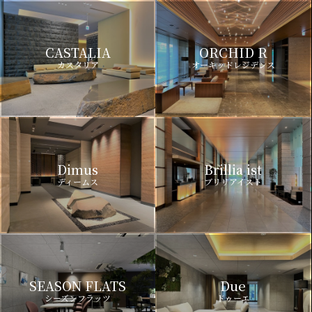
CASTALIA
ORCHID R
カスタリア
オーキッドレジデンス
Dimus
Brillia ist
ディームス
ブリリアイスト
SEASON FLATS
Due
シーズンフラッツ
ドゥーエ