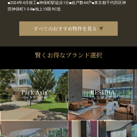
■2024年4月竣工■神保町駅徒歩1分■総戸数44戸■東京都千代田区神
田神保町1-5-8■地上13階 RC造
すべてのおすすめ物件を見る
賢くお得なブランド選択
Park Axis
RESIDIA
パークアクシス
レジディア