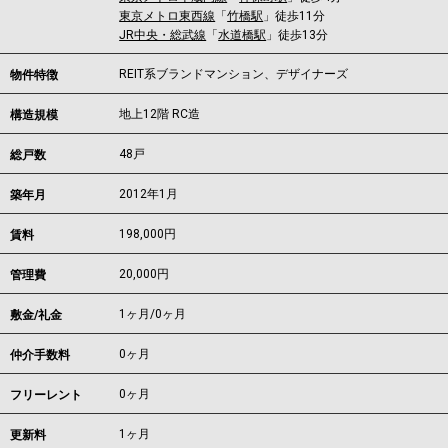
東京メトロ東西線
「
竹橋駅
」徒歩11分
JR中央・総武線
「
水道橋駅
」徒歩13分
REIT系ブランドマンション、デザイナーズ
物件特徴
地上12階 RC造
構造規模
48戸
総戸数
2012年1月
築年月
198,000
円
賃料
20,000円
管理費
1ヶ月
/
0ヶ月
敷金/礼金
0ヶ月
仲介手数料
0ヶ月
フリーレント
1ヶ月
更新料