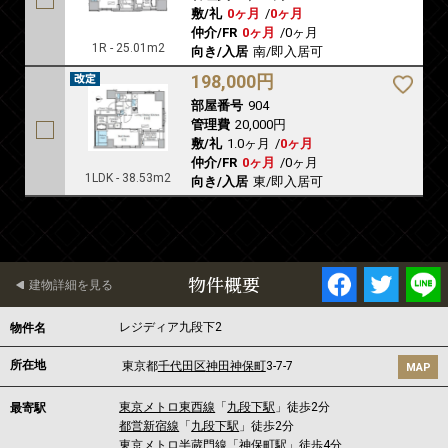
敷/礼
0ヶ月
/
0ヶ月
仲介/FR
0ヶ月
/
0ヶ月
1R - 25.01m2
向き/入居
南/即入居可
198,000円
部屋番号
904
管理費
20,000円
敷/礼
1.0ヶ月
/
0ヶ月
仲介/FR
0ヶ月
/
0ヶ月
1LDK - 38.53m2
向き/入居
東/即入居可
物件概要
建物詳細を見る
レジディア九段下2
物件名
所在地
東京都
千代田区
神田神保町
3-7-7
MAP
東京メトロ東西線
「
九段下駅
」徒歩2分
最寄駅
都営新宿線
「
九段下駅
」徒歩2分
東京メトロ半蔵門線
「
神保町駅
」徒歩4分