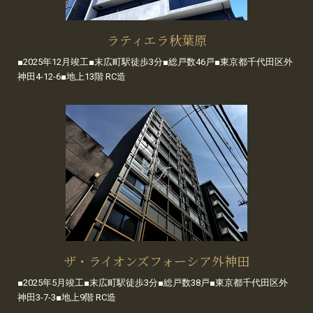
ラティエラ秋葉原
■2025年12月竣工■末広町駅徒歩3分■総戸数46戸■東京都千代田区外
神田4-12-6■地上13階 RC造
ザ・ライオンズフォーシア外神田
■2025年5月竣工■末広町駅徒歩3分■総戸数38戸■東京都千代田区外
神田3-7-3■地上9階 RC造