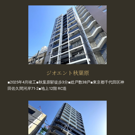
ジオエント秋葉原
■2025年4月竣工■秋葉原駅徒歩3分■総戸数38戸■東京都千代田区神
田佐久間河岸71-2■地上12階 RC造