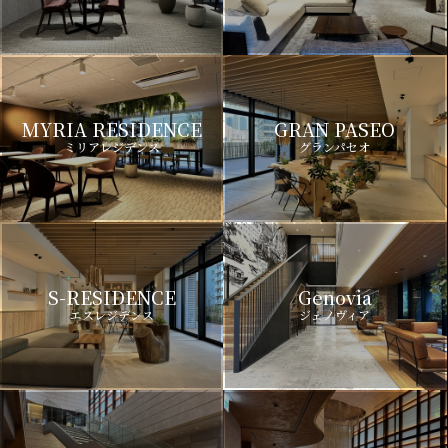
MYRIA RESIDENCE
GRAN PASEO
ミリアレジデンス
グランパセオ
S-RESIDENCE
Genovia
エスレジデンス
ジェノヴィア