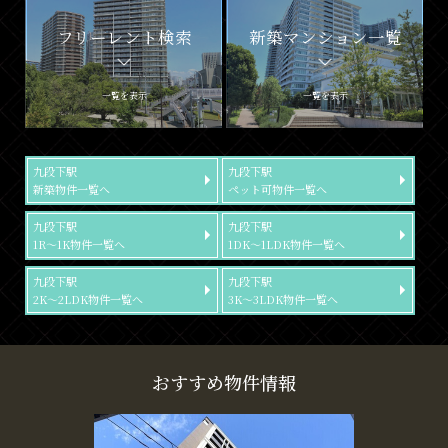
フリーレント検索
新築マンション一覧
一覧を表示
一覧を表示
九段下駅
九段下駅
新築物件一覧へ
ペット可物件一覧へ
九段下駅
九段下駅
1R～1K物件一覧へ
1DK～1LDK物件一覧へ
九段下駅
九段下駅
2K～2LDK物件一覧へ
3K～3LDK物件一覧へ
おすすめ物件情報