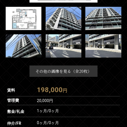
その他の画像を見る（全20枚）
198,000
賃料
円
管理費
20,000円
1ヶ月
/
0ヶ月
敷金/礼金
0ヶ月
/
0ヶ月
仲介/FR