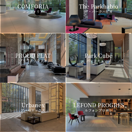
COMFORIA
The Parkhabio
コンフォリア
ザ・パークハビオ
PROUD FLAT
Park Cube
プラウドフラット
パークキューブ
Urbanex
LEFOND PROGRES
アーバネックス
ルフォンプログレ