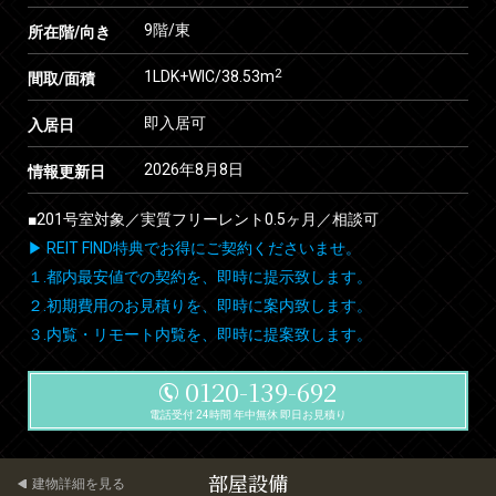
9階/東
所在階/向き
2
1LDK+WIC/38.53m
間取/面積
即入居可
入居日
2026年8月8日
情報更新日
■201号室対象／実質フリーレント0.5ヶ月／相談可
▶ REIT FIND特典でお得にご契約くださいませ。
１.都内最安値での契約を、即時に提示致します。
２.初期費用のお見積りを、即時に案内致します。
３.内覧・リモート内覧を、即時に提案致します。
0120-139-692
電話受付 24時間 年中無休 即日お見積り
部屋設備
建物詳細を見る