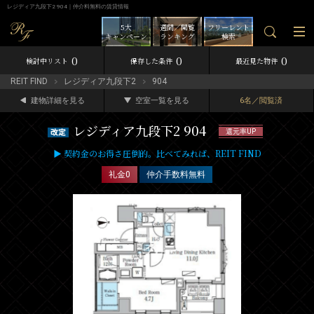
レジディア九段下2 904｜仲介料無料の賃貸情報
5大
週間／閲覧
フリーレント
キャンペーン
ランキング
検索
0
0
0
検討中リスト
保存した条件
最近見た物件
REIT FIND
レジディア九段下2
904
建物詳細を見る
空室一覧を見る
6名／閲覧済
レジディア九段下2 904
還元率UP
▶ 契約金のお得さ圧倒的。比べてみれば、REIT FIND
礼金0
仲介手数料無料