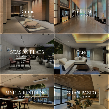
Dimus
Brillia ist
ディームス
ブリリアイスト
SEASON FLATS
Due
シーズンフラッツ
ドゥーエ
MYRIA RESIDENCE
GRAN PASEO
ミリアレジデンス
グランパセオ