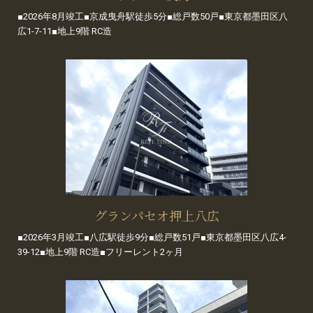
■2026年8月竣工■京成曳舟駅徒歩5分■総戸数50戸■東京都墨田区八
広1-7-11■地上9階 RC造
グランパセオ押上八広
■2026年3月竣工■八広駅徒歩9分■総戸数51戸■東京都墨田区八広4-
39-12■地上9階 RC造■フリーレント2ヶ月