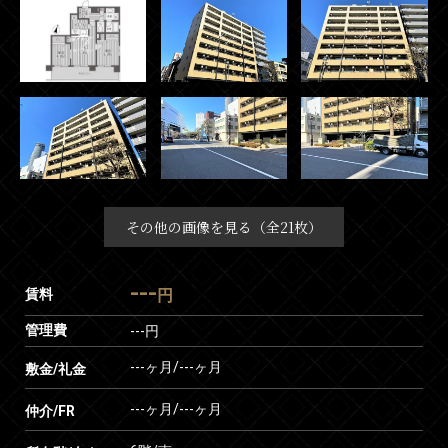
その他の画像を見る（全21枚）
---
賃料
円
管理費
---円
---ヶ月
/
---ヶ月
敷金/礼金
---ヶ月
/
---ヶ月
仲介/FR