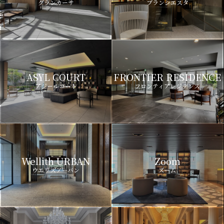
グランカーサ
ブランシエスタ
ASYL COURT
FRONTIER RESIDENCE
アジールコート
フロンティアレジデンス
Wellith URBAN
Zoom
ウエリスアーバン
ズーム