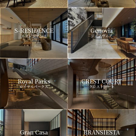
S-RESIDENCE
Genovia
エスレジデンス
ジェノヴィア
Royal Parks
CREST COURT
ロイヤルパークス
クレストコート
Gran Casa
BRANSIESTA