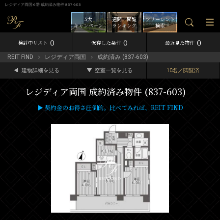
レジディア両国 6階 成約済み物件 837-603
5大
週間／閲覧
フリーレント
キャンペーン
ランキング
検索
0
0
0
検討中リスト
保存した条件
最近見た物件
REIT FIND
レジディア両国
成約済み (837-603)
建物詳細を見る
空室一覧を見る
10名／閲覧済
レジディア両国 成約済み物件 (837-603)
▶ 契約金のお得さ圧倒的。比べてみれば、REIT FIND