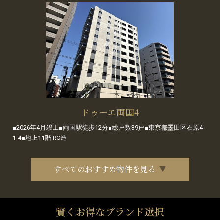
ドゥーエ両国4
■2026年4月竣工■両国駅徒歩12分■総戸数39戸■東京都墨田区石原4-
1-4■地上11階 RC造
すべてのおすすめ物件を見る
賢くお得なブランド選択