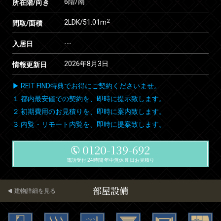
6階/南
所在階/向き
2
2LDK/51.01m
間取/面積
---
入居日
2026年8月3日
情報更新日
▶ REIT FIND特典でお得にご契約くださいませ。
１.都内最安値での契約を、即時に提示致します。
２.初期費用のお見積りを、即時に案内致します。
３.内覧・リモート内覧を、即時に提案致します。
0120-139-692
電話受付 24時間 年中無休 即日お見積り
部屋設備
建物詳細を見る