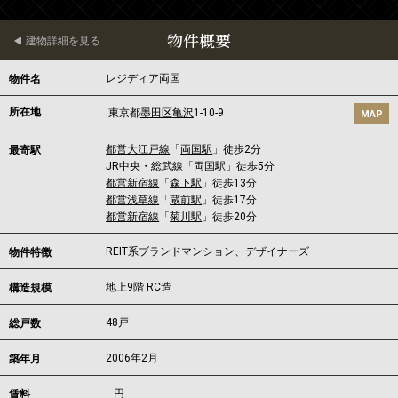
物件概要
建物詳細を見る
レジディア両国
物件名
所在地
東京都
墨田区
亀沢
1-10-9
MAP
都営大江戸線
「
両国駅
」徒歩2分
最寄駅
JR中央・総武線
「
両国駅
」徒歩5分
都営新宿線
「
森下駅
」徒歩13分
都営浅草線
「
蔵前駅
」徒歩17分
都営新宿線
「
菊川駅
」徒歩20分
REIT系ブランドマンション、デザイナーズ
物件特徴
地上9階 RC造
構造規模
48戸
総戸数
2006年2月
築年月
---
円
賃料