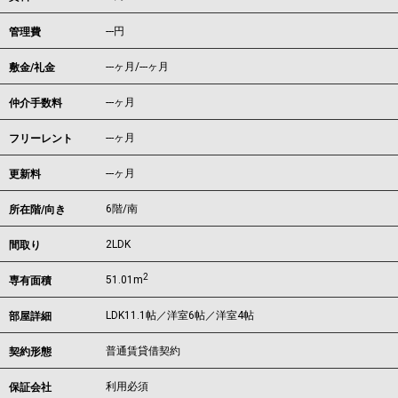
---円
管理費
---ヶ月
/
---ヶ月
敷金/礼金
---ヶ月
仲介手数料
---ヶ月
フリーレント
---ヶ月
更新料
6階/南
所在階/向き
2LDK
間取り
2
51.01m
専有面積
LDK11.1帖／洋室6帖／洋室4帖
部屋詳細
普通賃貸借契約
契約形態
利用必須
保証会社