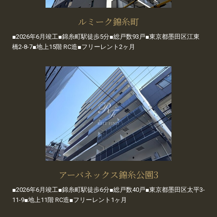
ルミーク錦糸町
■2026年6月竣工■錦糸町駅徒歩5分■総戸数93戸■東京都墨田区江東
橋2-8-7■地上15階 RC造■フリーレント2ヶ月
アーバネックス錦糸公園3
■2026年6月竣工■錦糸町駅徒歩6分■総戸数40戸■東京都墨田区太平3-
11-9■地上11階 RC造■フリーレント1ヶ月