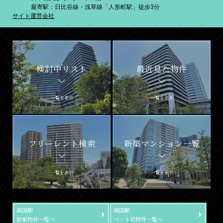
最寄駅：日比谷線・浅草線「人形町駅」徒歩3分
サイト運営会社
検討中リスト
最近見た物件
一覧を表示
一覧を表示
フリーレント検索
新築マンション一覧
一覧を表示
一覧を表示
両国駅
両国駅
新築物件一覧へ
ペット可物件一覧へ