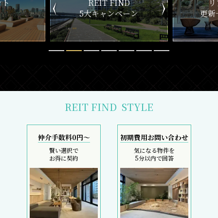
ND
リアルタイム
新
ペーン
更新一覧チェック
REIT FIND
STYLE
仲介手数料0円～
初期費用お問い合わせ
賢い選択で
気になる物件を
お得に契約
5分以内で回答