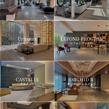
プラウドフラット
パークキューブ
Urbanex
LEFOND PROGRES
アーバネックス
ルフォンプログレ
CASTALIA
ORCHID R
カスタリア
オーキッドレジデンス