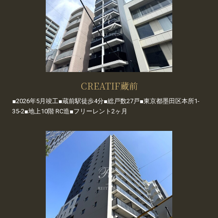
CREATIF蔵前
■2026年5月竣工■蔵前駅徒歩4分■総戸数27戸■東京都墨田区本所1-
35-2■地上10階 RC造■フリーレント2ヶ月