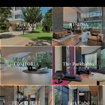
Park Axis
RESIDIA
パークアクシス
レジディア
COMFORIA
The Parkhabio
コンフォリア
ザ・パークハビオ
PROUD FLAT
Park Cube