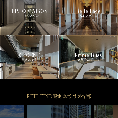
LIVIO MAISON
Belle Face
リビオメゾン
ベルファース
GEOENT
Prime Bliss
ジオエント
プライムブリス
REIT FIND限定 おすすめ情報