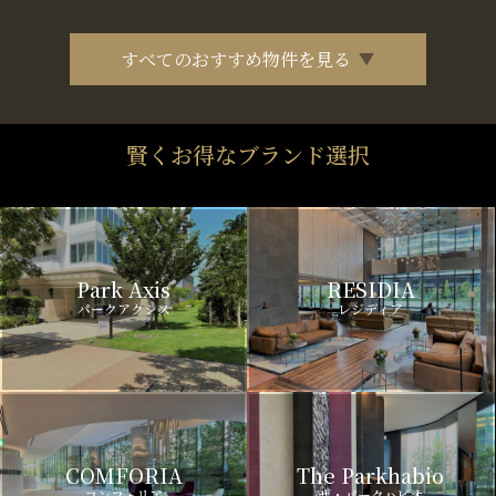
すべてのおすすめ物件を見る
賢くお得なブランド選択
Park Axis
RESIDIA
パークアクシス
レジディア
COMFORIA
The Parkhabio
コンフォリア
ザ・パークハビオ