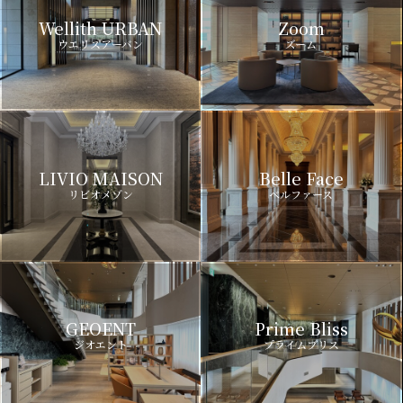
Wellith URBAN
Zoom
ウエリスアーバン
ズーム
LIVIO MAISON
Belle Face
リビオメゾン
ベルファース
GEOENT
Prime Bliss
ジオエント
プライムブリス