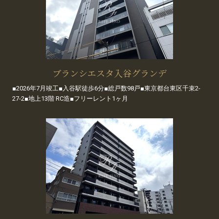
ブランシエスタ入谷グランデ
■2026年7月竣工■入谷駅徒歩6分■総戸数98戸■東京都台東区千束2-
27-2■地上13階 RC造■フリーレント1ヶ月