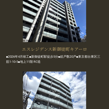
エスレジデンス新御徒町キアーロ
■2026年4月竣工■新御徒町駅徒歩5分■総戸数20戸■東京都台東区三
筋1-10-5■地上11階 RC造