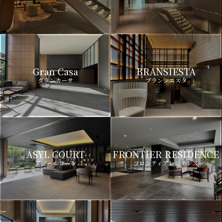
Gran Casa
BRANSIESTA
グランカーサ
ブランシエスタ
ASYL COURT
FRONTIER RESIDENCE
アジールコート
フロンティアレジデンス