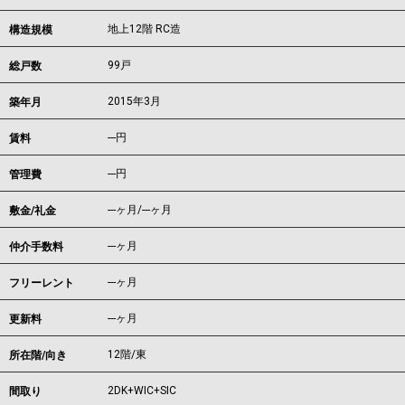
地上12階 RC造
構造規模
99戸
総戸数
2015年3月
築年月
---
円
賃料
---円
管理費
---ヶ月
/
---ヶ月
敷金/礼金
---ヶ月
仲介手数料
---ヶ月
フリーレント
---ヶ月
更新料
12階/東
所在階/向き
2DK+WIC+SIC
間取り