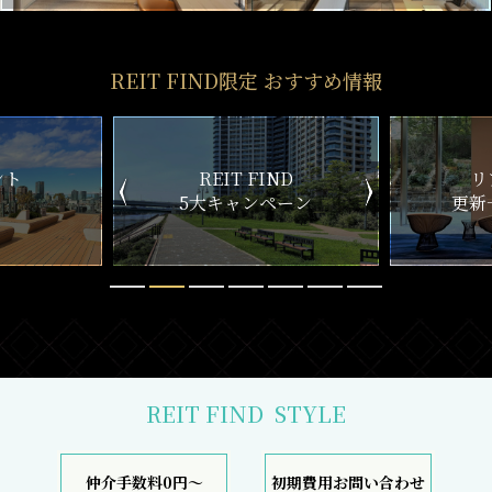
REIT FIND限定 おすすめ情報
ND
リアルタイム
新
ペーン
更新一覧チェック
REIT FIND
STYLE
仲介手数料0円～
初期費用お問い合わせ