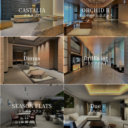
CASTALIA
ORCHID R
カスタリア
オーキッドレジデンス
Dimus
Brillia ist
ディームス
ブリリアイスト
SEASON FLATS
Due
シーズンフラッツ
ドゥーエ