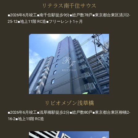
リテラス南千住サウス
■2026年6月竣工■南千住駅徒歩9分■総戸数78戸■東京都台東区清川2-
25-12■地上11階 RC造■フリーレント1ヶ月
リビオメゾン浅草橋
■2026年6月竣工■浅草橋駅徒歩2分■総戸数80戸■東京都台東区柳橋2-
16-2■地上15階 RC造