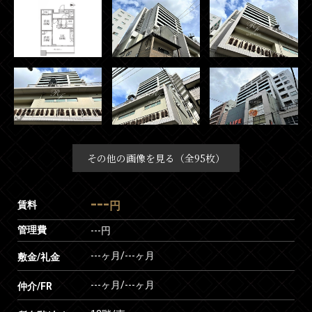
その他の画像を見る（全95枚）
---
賃料
円
管理費
---円
---ヶ月
/
---ヶ月
敷金/礼金
---ヶ月
/
---ヶ月
仲介/FR