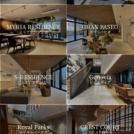
MYRIA RESIDENCE
GRAN PASEO
ミリアレジデンス
グランパセオ
S-RESIDENCE
Genovia
エスレジデンス
ジェノヴィア
Royal Parks
CREST COURT
ロイヤルパークス
クレストコート