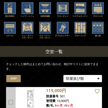
空室一覧
チェックした物件はまとめてお問い合わせ、検討中リストに追加できま
す。
MAP
MAP
MAP
MAP
MAP
119,000円
部屋番号
501
管理費
15,000円
敷/礼
0ヶ月
/
0ヶ月