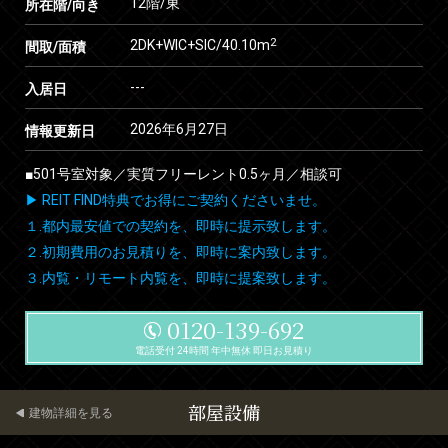
12階/東
所在階/向き
2
2DK+WIC+SIC/40.10m
間取/面積
---
入居日
2026年6月27日
情報更新日
■501号室対象／実質フリーレント0.5ヶ月／相談可
▶ REIT FIND特典でお得にご契約くださいませ。
１.都内最安値での契約を、即時に提示致します。
２.初期費用のお見積りを、即時に案内致します。
３.内覧・リモート内覧を、即時に提案致します。
0120-139-692
電話受付 24時間 年中無休 即日お見積り
部屋設備
建物詳細を見る