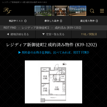
レジディア新御徒町2 12階 成約済み物件 839-1202
5大
週間／閲覧
フリーレント
キャンペーン
ランキング
検索
0
0
0
検討中リスト
保存した条件
最近見た物件
REIT FIND
レジディア新御徒町2
成約済み (839-1202)
建物詳細を見る
空室一覧を見る
11名／閲覧済
レジディア新御徒町2 成約済み物件 (839-1202)
▶ 契約金のお得さ圧倒的。比べてみれば、REIT FIND