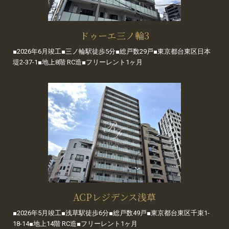
ドゥーエ三ノ輪3
■2026年6月竣工■三ノ輪駅徒歩5分■総戸数29戸■東京都台東区日本
堤2-37-1■地上8階 RC造■フリーレント1ヶ月
ACPレジデンス浅草
■2026年5月竣工■浅草駅徒歩6分■総戸数49戸■東京都台東区千束1-
18-14■地上14階 RC造■フリーレント1ヶ月