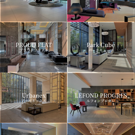
PROUD FLAT
Park Cube
プラウドフラット
パークキューブ
Urbanex
LEFOND PROGRES
アーバネックス
ルフォンプログレ