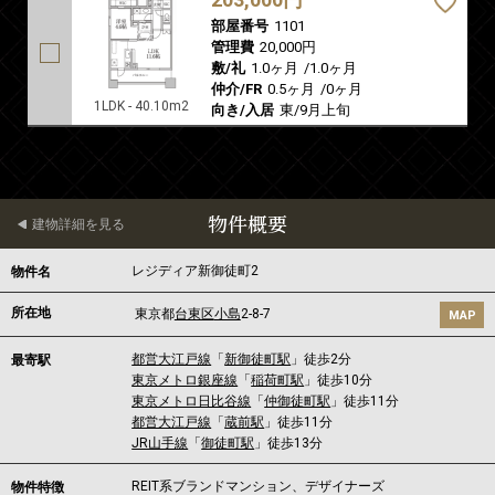
部屋番号
1101
管理費
20,000円
敷/礼
1.0ヶ月
/
1.0ヶ月
仲介/FR
0.5ヶ月
/
0ヶ月
1LDK - 40.10m2
向き/入居
東/9月上旬
物件概要
建物詳細を見る
レジディア新御徒町2
物件名
所在地
東京都
台東区
小島
2-8-7
MAP
都営大江戸線
「
新御徒町駅
」徒歩2分
最寄駅
東京メトロ銀座線
「
稲荷町駅
」徒歩10分
東京メトロ日比谷線
「
仲御徒町駅
」徒歩11分
都営大江戸線
「
蔵前駅
」徒歩11分
JR山手線
「
御徒町駅
」徒歩13分
REIT系ブランドマンション、デザイナーズ
物件特徴