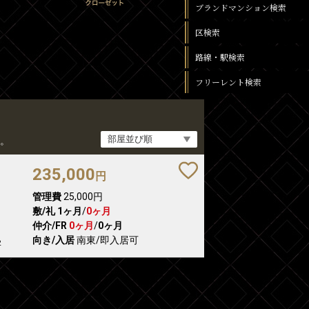
ブランドマンション検索
区検索
路線・駅検索
フリーレント検索
。
235,000
円
管理費
25,000円
敷/礼
1ヶ月
/
0ヶ月
仲介/FR
0ヶ月
/
0ヶ月
向き/入居
南東/即入居可
2