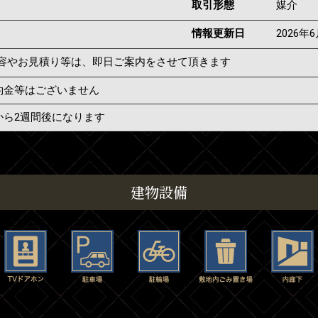
取引形態
媒介
情報更新日
2026年
容やお見積り等は、即日ご案内をさせて頂きます
約金等はございません
から2週間後になります
建物設備