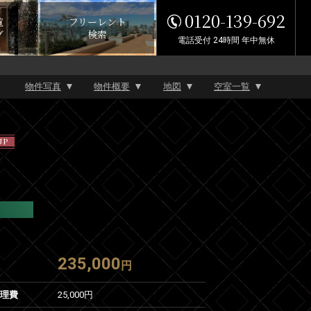
0120-139-692
覧
フリーレント
グ
検索
電話受付 24時間 年中無休
物件写真
物件概要
地図
空室一覧
UP
235,000
円
管理費
25,000円