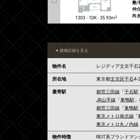
敷/
仲介
向き
2
1303 - 1DK - 35.93m
建物詳細を見る
物件名
レジディア文京千石
所在地
東京都
文京区
千石
4-
最寄駅
都営三田線
「
千石駅
JR山手線
「
巣鴨駅
」
都営三田線
「
巣鴨駅
東京メトロ南北線
「
東京メトロ丸ノ内線
物件特徴
REIT系ブランドマ