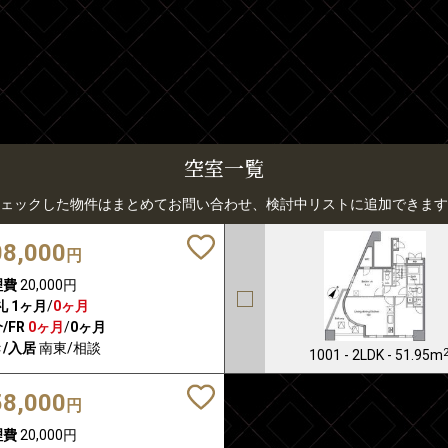
空室一覧
ェックした物件はまとめてお問い合わせ、検討中リストに追加できます
08,000
円
理費
20,000円
礼
1ヶ月
/
0ヶ月
/FR
0ヶ月
/
0ヶ月
/入居
南東/相談
1001 - 2LDK - 51.95m
58,000
円
理費
20,000円