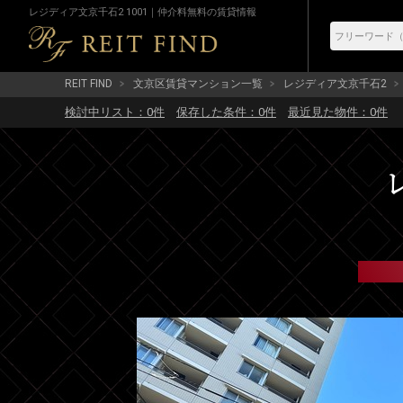
レジディア文京千石2 1001｜仲介料無料の賃貸情報
REIT FIND
文京区賃貸マンション一覧
レジディア文京千石2
検討中リスト：
0
件
保存した条件：
0
件
最近見た物件：
0
件