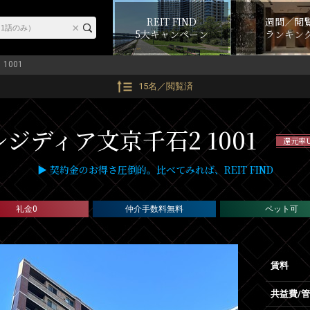
REIT FIND
週間／閲
5大キャンペーン
ランキン
1001
15名／閲覧済
レジディア文京千石2 1001
還元率
▶ 契約金のお得さ圧倒的。比べてみれば、REIT FIND
礼金0
仲介手数料無料
ペット可
賃料
共益費/