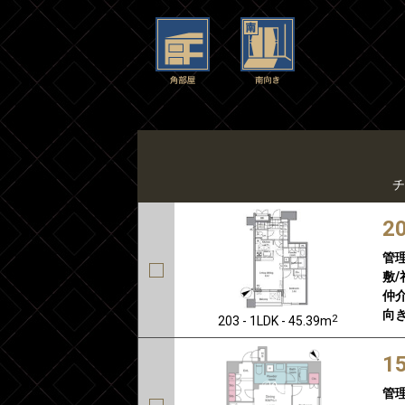
チ
2
管
敷/
仲介
向き
2
203 - 1LDK - 45.39m
1
管