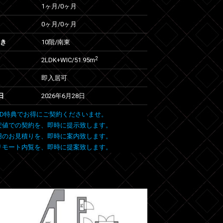
1ヶ月
/
0ヶ月
0ヶ月
/
0ヶ月
向き
10階/南東
2
2LDK+WIC/51.95m
即入居可
日
2026年6月28日
 FIND特典でお得にご契約くださいませ。
安値での契約を、即時に提示致します。
用のお見積りを、即時に案内致します。
リモート内覧を、即時に提案致します。