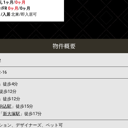
礼
1ヶ月
/
0ヶ月
/FR
0ヶ月
/
0ヶ月
/入居
北東/即入居可
物件概要
2
2-16
」徒歩4分
徒歩12分
」徒歩12分
駒込駅
」徒歩15分
「
新大塚駅
」徒歩17分
ンション、デザイナーズ、ペット可