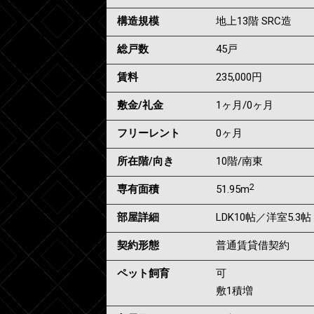
構造規模
地上13階 SRC造
総戸数
45戸
賃料
235,000
円
敷金/礼金
1ヶ月
/
0ヶ月
フリーレント
0ヶ月
所在階/向き
10階/南東
2
専有面積
51.95m
部屋詳細
LDK10帖／洋室5.3帖
契約形態
普通賃貸借契約
ペット飼育
可
敷1積増