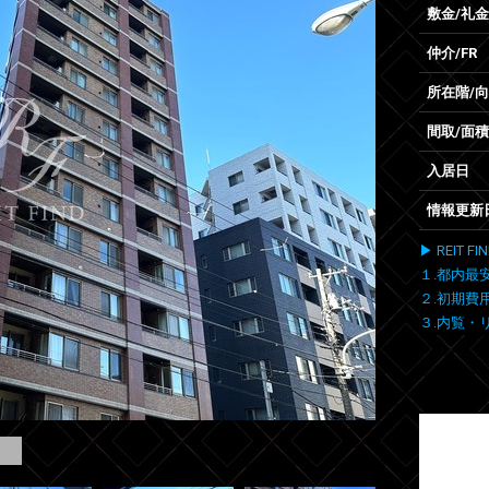
敷金/礼金
仲介/FR
所在階/
間取/面積
入居日
情報更新
▶ REIT
１.都内最
２.初期費
３.内覧・