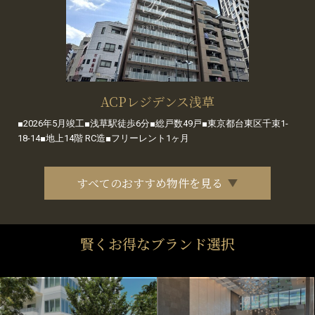
ACPレジデンス浅草
■2026年5月竣工■浅草駅徒歩6分■総戸数49戸■東京都台東区千束1-
18-14■地上14階 RC造■フリーレント1ヶ月
すべてのおすすめ物件を見る
賢くお得なブランド選択