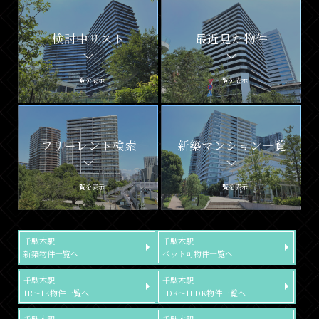
検討中リスト
最近見た物件
一覧を表示
一覧を表示
フリーレント検索
新築マンション一覧
一覧を表示
一覧を表示
千駄木駅
千駄木駅
新築物件一覧へ
ペット可物件一覧へ
千駄木駅
千駄木駅
1R～1K物件一覧へ
1DK～1LDK物件一覧へ