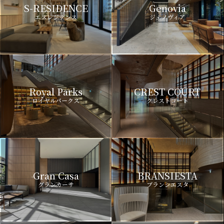
S-RESIDENCE
Genovia
エスレジデンス
ジェノヴィア
Royal Parks
CREST COURT
ロイヤルパークス
クレストコート
Gran Casa
BRANSIESTA
グランカーサ
ブランシエスタ