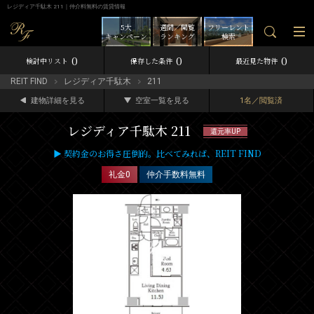
レジディア千駄木 211｜仲介料無料の賃貸情報
5大
週間／閲覧
フリーレント
キャンペーン
ランキング
検索
0
0
0
検討中リスト
保存した条件
最近見た物件
REIT FIND
レジディア千駄木
211
建物詳細を見る
空室一覧を見る
1名／閲覧済
レジディア千駄木 211
還元率UP
▶ 契約金のお得さ圧倒的。比べてみれば、REIT FIND
礼金0
仲介手数料無料