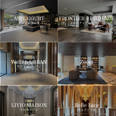
ASYL COURT
FRONTIER RESIDENCE
アジールコート
フロンティアレジデンス
Wellith URBAN
Zoom
ウエリスアーバン
ズーム
LIVIO MAISON
Belle Face
リビオメゾン
ベルファース