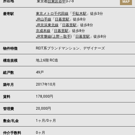
所在地
東京都
台東区
谷中
3-7-9
MAP
東京メトロ千代田線
「
千駄木駅
」徒歩3分
最寄駅
JR山手線
「
日暮里駅
」徒歩8分
JR京浜東北線
「
日暮里駅
」徒歩8分
京成本線
「
日暮里駅
」徒歩8分
JR常磐線(上野～取手)
「
日暮里駅
」徒歩8分
REIT系ブランドマンション、デザイナーズ
物件特徴
地上6階 RC造
構造規模
49戸
総戸数
2017年10月
築年月
178,000
円
賃料
20,000円
管理費
1ヶ月
/
0ヶ月
敷金/礼金
0ヶ月
仲介手数料