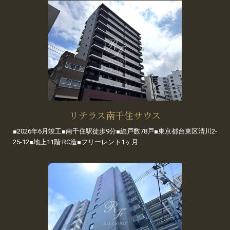
リテラス南千住サウス
■2026年6月竣工■南千住駅徒歩9分■総戸数78戸■東京都台東区清川2-
25-12■地上11階 RC造■フリーレント1ヶ月