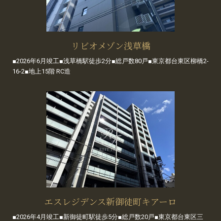
リビオメゾン浅草橋
■2026年6月竣工■浅草橋駅徒歩2分■総戸数80戸■東京都台東区柳橋2-
16-2■地上15階 RC造
エスレジデンス新御徒町キアーロ
■2026年4月竣工■新御徒町駅徒歩5分■総戸数20戸■東京都台東区三