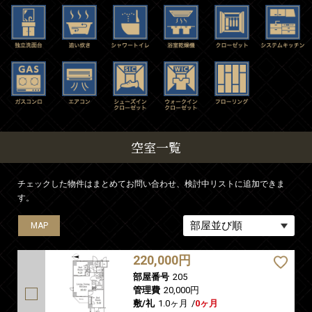
空室一覧
チェックした物件はまとめてお問い合わせ、検討中リストに追加できま
す。
MAP
MAP
MAP
MAP
MAP
MAP
220,000円
部屋番号
205
管理費
20,000円
敷/礼
1.0ヶ月
/
0ヶ月