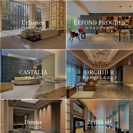
Urbanex
LEFOND PROGRES
アーバネックス
ルフォンプログレ
CASTALIA
ORCHID R
カスタリア
オーキッドレジデンス
Dimus
Brillia ist
ディームス
ブリリアイスト