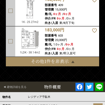
部屋番号
409
管理費
15,000円
敷/礼
0ヶ月
/
0ヶ月
仲介/FR
0ヶ月
/
0ヶ月
1K - 25.27m2
向き/入居
東/8月下旬
183,000円
部屋番号
603
管理費
20,000円
敷/礼
1.0ヶ月
/
0ヶ月
仲介/FR
0ヶ月
/
0ヶ月
1LDK - 38.14m2
向き/入居
東/即入居可
その他1件を非表示
物件概要
建物詳細を見る
レジディア千駄木
物件名