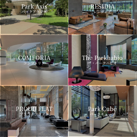
Park Axis
RESIDIA
パークアクシス
レジディア
COMFORIA
The Parkhabio
コンフォリア
ザ・パークハビオ
PROUD FLAT
Park Cube
プラウドフラット
パークキューブ