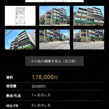
その他の画像を見る（全21枚）
178,000
賃料
円
管理費
20,000円
1ヶ月
/
0ヶ月
敷金/礼金
0ヶ月
/
0ヶ月
仲介/FR