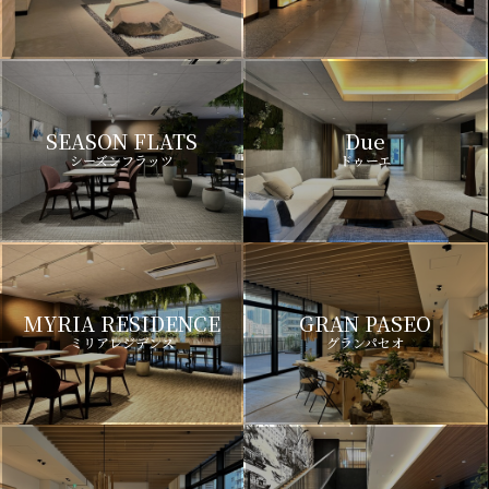
SEASON FLATS
Due
シーズンフラッツ
ドゥーエ
MYRIA RESIDENCE
GRAN PASEO
ミリアレジデンス
グランパセオ