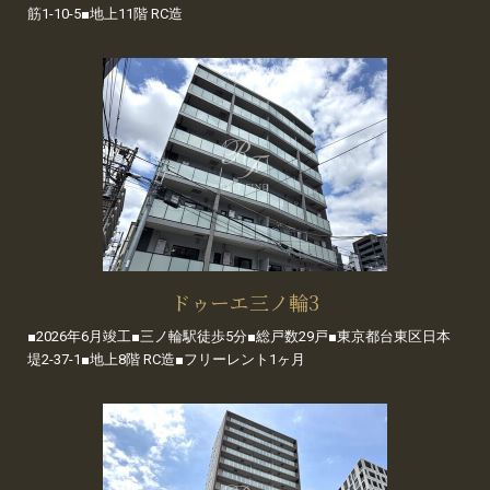
筋1-10-5■地上11階 RC造
ドゥーエ三ノ輪3
■2026年6月竣工■三ノ輪駅徒歩5分■総戸数29戸■東京都台東区日本
堤2-37-1■地上8階 RC造■フリーレント1ヶ月