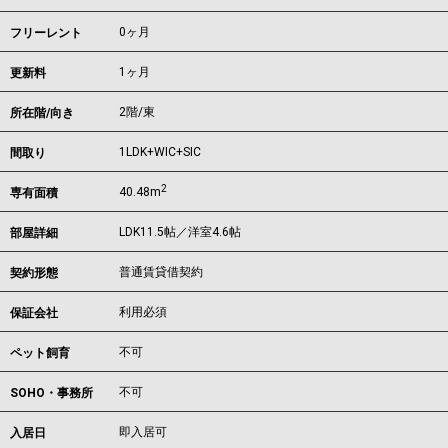
0ヶ月
フリーレント
1ヶ月
更新料
2階/東
所在階/向き
1LDK+WIC+SIC
間取り
2
40.48m
専有面積
LDK11.5帖／洋室4.6帖
部屋詳細
普通賃貸借契約
契約形態
利用必須
保証会社
不可
ペット飼育
不可
SOHO・事務所
即入居可
入居日