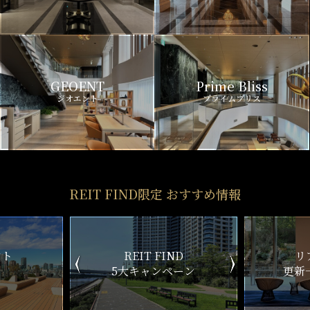
GEOENT
Prime Bliss
ジオエント
プライムブリス
REIT FIND限定 おすすめ情報
ND
リアルタイム
新
ペーン
更新一覧チェック