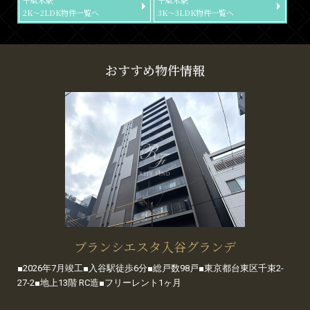
千駄木駅
千駄木駅
2K～2LDK物件一覧へ
3K～3LDK物件一覧へ
おすすめ物件情報
ブランシエスタ入谷グランデ
■2026年7月竣工■入谷駅徒歩6分■総戸数98戸■東京都台東区千束2-
27-2■地上13階 RC造■フリーレント1ヶ月