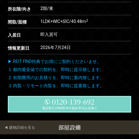
2階/東
所在階/向き
2
1LDK+WIC+SIC/40.48m
間取/面積
即入居可
入居日
2026年7月24日
情報更新日
▶ REIT FIND特典でお得にご契約くださいませ。
１.都内最安値での契約を、即時に提示致します。
２.初期費用のお見積りを、即時に案内致します。
３.内覧・リモート内覧を、即時に提案致します。
0120-139-692
電話受付 24時間 年中無休 即日お見積り
部屋設備
建物詳細を見る