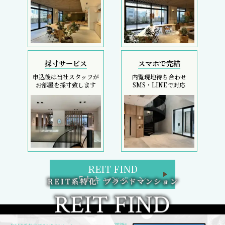
採寸サービス
スマホで完結
申込後は当社スタッフが
内覧現地待ち合わせ
お部屋を採寸致します
SMS・LINEで対応
REIT FIND
5大キャンペーン