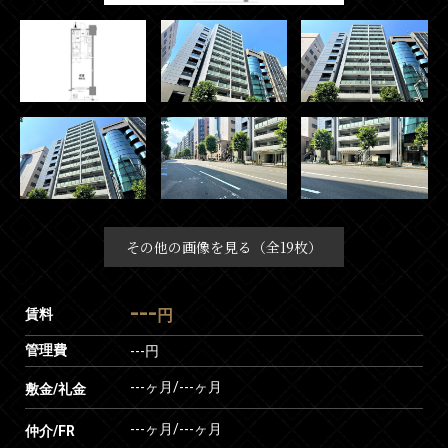
その他の画像を見る（全19枚）
---
賃料
円
管理費
---円
---ヶ月
/
---ヶ月
敷金/礼金
---ヶ月
/
---ヶ月
仲介/FR