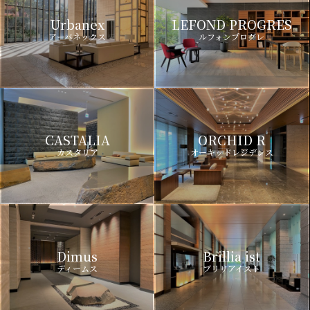
Urbanex
LEFOND PROGRES
アーバネックス
ルフォンプログレ
CASTALIA
ORCHID R
カスタリア
オーキッドレジデンス
Dimus
Brillia ist
ディームス
ブリリアイスト