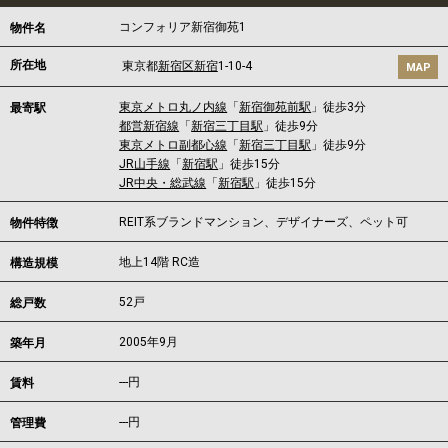
コンフォリア新宿御苑1
物件名
所在地
東京都
新宿区
新宿
1-10-4
MAP
東京メトロ丸ノ内線
「
新宿御苑前駅
」徒歩3分
最寄駅
都営新宿線
「
新宿三丁目駅
」徒歩9分
東京メトロ副都心線
「
新宿三丁目駅
」徒歩9分
JR山手線
「
新宿駅
」徒歩15分
JR中央・総武線
「
新宿駅
」徒歩15分
REIT系ブランドマンション、デザイナーズ、ペット可
物件特徴
地上14階 RC造
構造規模
52戸
総戸数
2005年9月
築年月
---
円
賃料
---円
管理費