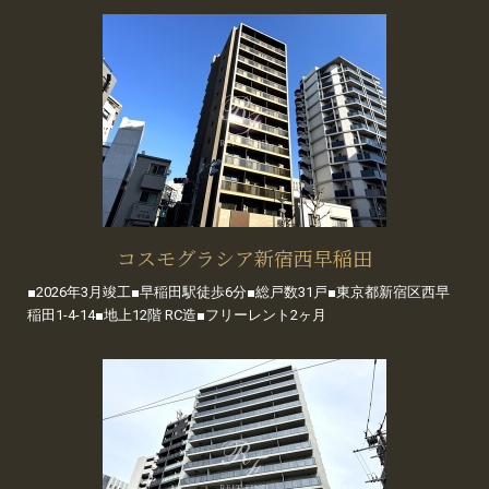
コスモグラシア新宿西早稲田
■2026年3月竣工■早稲田駅徒歩6分■総戸数31戸■東京都新宿区西早
稲田1-4-14■地上12階 RC造■フリーレント2ヶ月