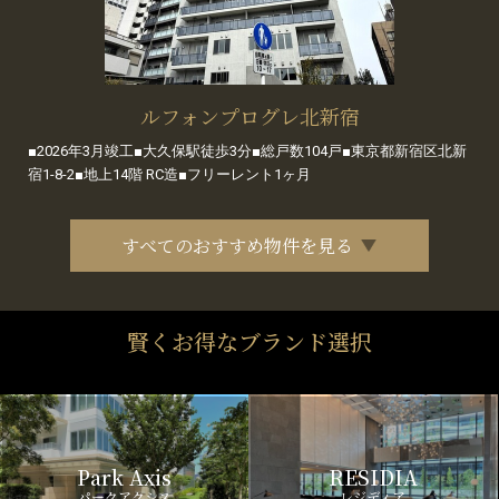
ルフォンプログレ北新宿
■2026年3月竣工■大久保駅徒歩3分■総戸数104戸■東京都新宿区北新
宿1-8-2■地上14階 RC造■フリーレント1ヶ月
すべてのおすすめ物件を見る
賢くお得なブランド選択
Park Axis
RESIDIA
パークアクシス
レジディア