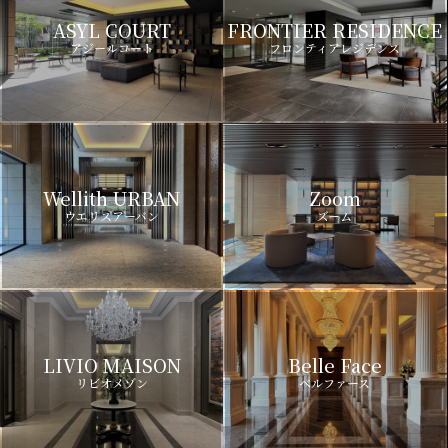
ASYL COURT
FRONTIER RESIDENCE
アジールコート
フロンティアレジデンス
Wellith URBAN
Zoom
ウエリスアーバン
ズーム
LIVIO MAISON
Belle Face
リビオメゾン
ベルファース