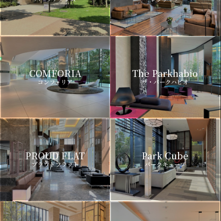
COMFORIA
The Parkhabio
コンフォリア
ザ・パークハビオ
PROUD FLAT
Park Cube
プラウドフラット
パークキューブ