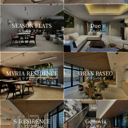
SEASON FLATS
Due
シーズンフラッツ
ドゥーエ
MYRIA RESIDENCE
GRAN PASEO
ミリアレジデンス
グランパセオ
S-RESIDENCE
Genovia
エスレジデンス
ジェノヴィア