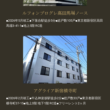
ルフォンプログレ高田馬場ノース
■2026年5月竣工■下落合駅徒歩5分■総戸数105戸■東京都新宿区高田
馬場3-41-1■地上5階 RC造
アグライア新宿横寺町
■2026年2月竣工■牛込神楽坂駅徒歩2分■総戸数33戸■東京都新宿区
横寺町37-15■地上3階 地下1階 RC造■フリーレント2ヶ月