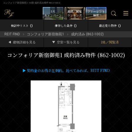
コンフォリア新宿御苑1 10階 成約済み物件 862-1002
5大
週間／閲覧
フリーレント
キャンペーン
ランキング
検索
0
0
0
検討中リスト
保存した条件
最近見た物件
REIT FIND
コンフォリア新宿御苑1
成約済み (862-1002)
建物詳細を見る
空室一覧を見る
2名／閲覧済
コンフォリア新宿御苑1 成約済み物件 (862-1002)
▶ 契約金のお得さ圧倒的。比べてみれば、REIT FIND