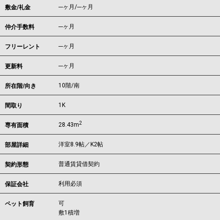
---ヶ月
/
---ヶ月
敷金/礼金
---ヶ月
仲介手数料
---ヶ月
フリーレント
---ヶ月
更新料
10階/南
所在階/向き
1K
間取り
2
28.43m
専有面積
洋室8.9帖／K2帖
部屋詳細
普通賃貸借契約
契約形態
利用必須
保証会社
可
ペット飼育
敷1積増