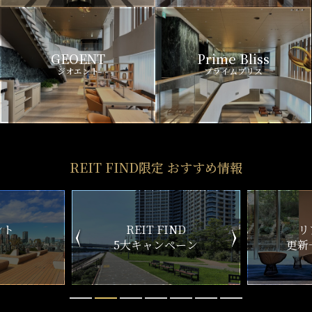
GEOENT
Prime Bliss
ジオエント
プライムブリス
REIT FIND限定 おすすめ情報
ND
リアルタイム
新
ペーン
更新一覧チェック