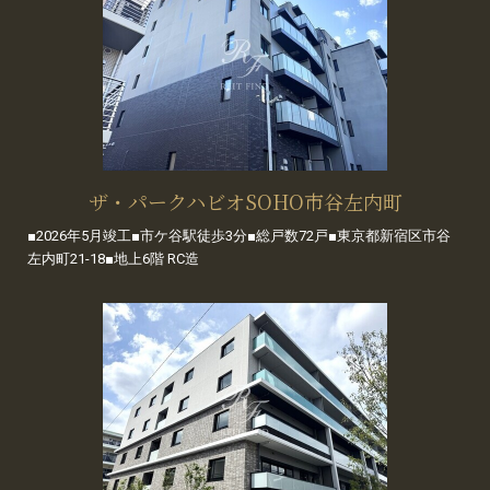
ザ・パークハビオSOHO市谷左内町
■2026年5月竣工■市ケ谷駅徒歩3分■総戸数72戸■東京都新宿区市谷
左内町21-18■地上6階 RC造