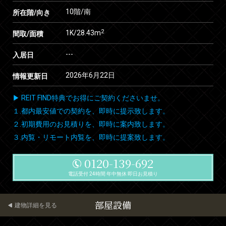
10階/南
所在階/向き
2
1K/28.43m
間取/面積
---
入居日
2026年6月22日
情報更新日
▶ REIT FIND特典でお得にご契約くださいませ。
１.都内最安値での契約を、即時に提示致します。
２.初期費用のお見積りを、即時に案内致します。
３.内覧・リモート内覧を、即時に提案致します。
0120-139-692
電話受付 24時間 年中無休 即日お見積り
部屋設備
建物詳細を見る