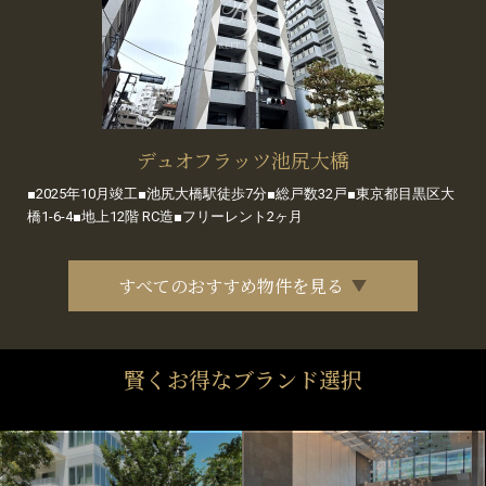
デュオフラッツ池尻大橋
■2025年10月竣工■池尻大橋駅徒歩7分■総戸数32戸■東京都目黒区大
橋1-6-4■地上12階 RC造■フリーレント2ヶ月
すべてのおすすめ物件を見る
賢くお得なブランド選択