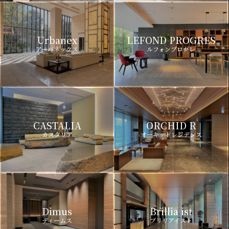
Urbanex
LEFOND PROGRES
アーバネックス
ルフォンプログレ
CASTALIA
ORCHID R
カスタリア
オーキッドレジデンス
Dimus
Brillia ist
ディームス
ブリリアイスト