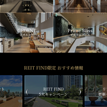
GEOENT
Prime Bliss
ジオエント
プライムブリス
REIT FIND限定 おすすめ情報
ND
リアルタイム
新
ペーン
更新一覧チェック