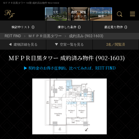
ＭＦＰＲ目黒タワー 16階 成約済み物件 902-1603
5大
週間／閲覧
フリーレント
キャンペーン
ランキング
検索
0
0
0
検討中リスト
保存した条件
最近見た物件
REIT FIND
ＭＦＰＲ目黒タワー
成約済み (902-1603)
建物詳細を見る
空室一覧を見る
2名／閲覧済
ＭＦＰＲ目黒タワー 成約済み物件 (902-1603)
▶ 契約金のお得さ圧倒的。比べてみれば、REIT FIND