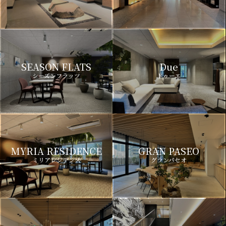
SEASON FLATS
Due
シーズンフラッツ
ドゥーエ
MYRIA RESIDENCE
GRAN PASEO
ミリアレジデンス
グランパセオ