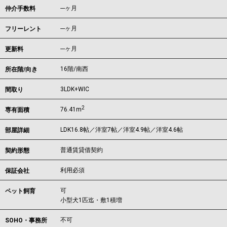
---ヶ月
仲介手数料
---ヶ月
フリーレント
---ヶ月
更新料
16階/南西
所在階/向き
3LDK+WIC
間取り
2
76.41m
専有面積
LDK16.8帖／洋室7帖／洋室4.9帖／洋室4.6帖
部屋詳細
普通賃貸借契約
契約形態
利用必須
保証会社
可
ペット飼育
小型犬1匹迄・敷1積増
不可
SOHO・事務所