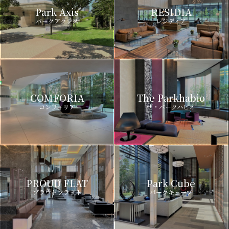
Park Axis
RESIDIA
パークアクシス
レジディア
COMFORIA
The Parkhabio
コンフォリア
ザ・パークハビオ
PROUD FLAT
Park Cube
プラウドフラット
パークキューブ