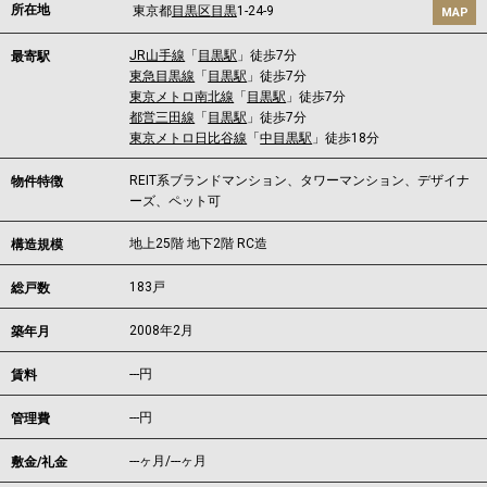
所在地
東京都
目黒区
目黒
1-24-9
MAP
JR山手線
「
目黒駅
」徒歩7分
最寄駅
東急目黒線
「
目黒駅
」徒歩7分
東京メトロ南北線
「
目黒駅
」徒歩7分
都営三田線
「
目黒駅
」徒歩7分
東京メトロ日比谷線
「
中目黒駅
」徒歩18分
REIT系ブランドマンション、タワーマンション、デザイナ
物件特徴
ーズ、ペット可
地上25階 地下2階 RC造
構造規模
183戸
総戸数
2008年2月
築年月
---
円
賃料
---円
管理費
---ヶ月
/
---ヶ月
敷金/礼金