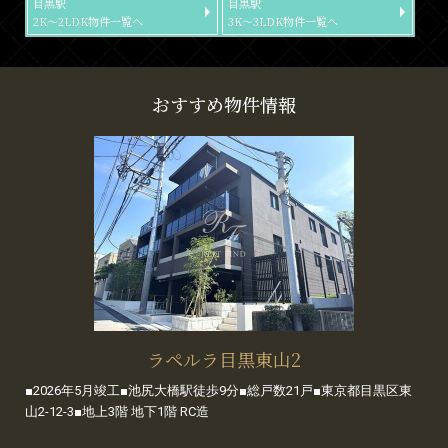
目黒駅
目黒駅
2K～2LDK物件一覧へ
3K～3LDK物件一覧へ
おすすめ物件情報
ラペルラ目黒東山2
■2026年5月竣工■池尻大橋駅徒歩9分■総戸数21戸■東京都目黒区東
山2-12-3■地上3階 地下1階 RC造