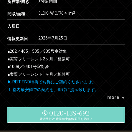
16階/南西
所在階/向き
2
3LDK+WIC/76.41m
間取/面積
---
入居日
2026年7月25日
情報更新日
■202／405／505／805号室対象
■実質フリーレント2ヶ月／相談可
■1008／2401号室対象
■実質フリーレント1ヶ月／相談可
▶ REIT FIND特典でお得にご契約くださいませ。
１.都内最安値での契約を、即時に提示致します。
more
0120-139-692
電話受付 24時間 年中無休 即日お見積り