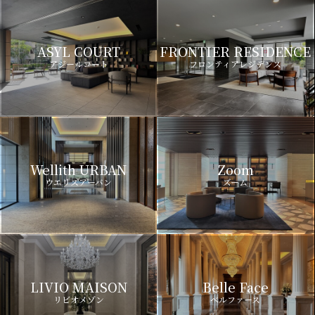
ASYL COURT
FRONTIER RESIDENCE
アジールコート
フロンティアレジデンス
Wellith URBAN
Zoom
ウエリスアーバン
ズーム
LIVIO MAISON
Belle Face
リビオメゾン
ベルファース