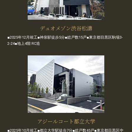
デュオメゾン渋谷松濤
■2025年12月竣工■神泉駅徒歩5分■総戸数15戸■東京都目黒区駒場3-
2-24■地上4階 RC造
アジールコート都立大学
■2025年10月竣工■都立大学駅徒歩7分■総戸数45戸■東京都目黒区中