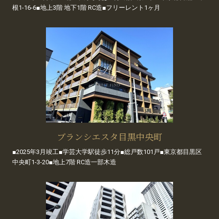
根1-16-6■地上3階 地下1階 RC造■フリーレント1ヶ月
ブランシエスタ目黒中央町
■2025年3月竣工■学芸大学駅徒歩11分■総戸数101戸■東京都目黒区
中央町1-3-20■地上7階 RC造一部木造