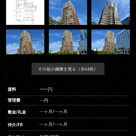
その他の画像を見る（全64枚）
---
賃料
円
管理費
---円
---ヶ月
/
---ヶ月
敷金/礼金
---ヶ月
/
---ヶ月
仲介/FR