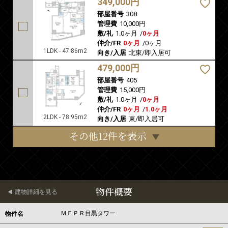
349,000円
部屋番号
308
管理費
10,000円
敷/礼
1.0ヶ月
/
0ヶ月
仲介/FR
0ヶ月
/
0ヶ月
1LDK - 47.86m2
向き/入居
北東/即入居可
479,000円
部屋番号
405
管理費
15,000円
敷/礼
1.0ヶ月
/
0ヶ月
仲介/FR
0ヶ月
/
1.0ヶ月
2LDK - 78.95m2
向き/入居
東/即入居可
その他12件を表示
物件概要
建物詳細を見る
ＭＦＰＲ目黒タワー
物件名