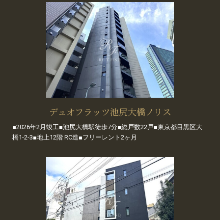
デュオフラッツ池尻大橋ノリス
■2026年2月竣工■池尻大橋駅徒歩7分■総戸数22戸■東京都目黒区大
橋1-2-3■地上12階 RC造■フリーレント2ヶ月