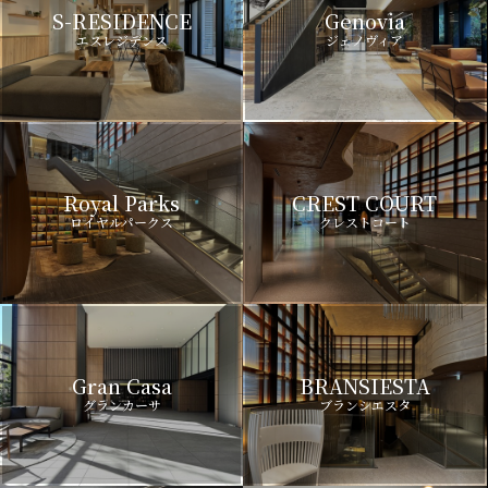
S-RESIDENCE
Genovia
エスレジデンス
ジェノヴィア
Royal Parks
CREST COURT
ロイヤルパークス
クレストコート
Gran Casa
BRANSIESTA
グランカーサ
ブランシエスタ