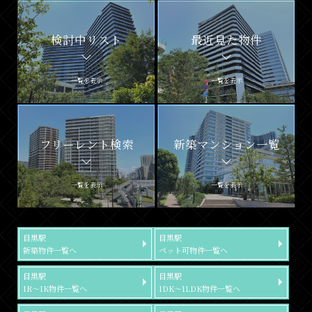
検討中リスト
最近見た物件
一覧を表示
一覧を表示
フリーレント検索
新築マンション一覧
一覧を表示
一覧を表示
目黒駅
目黒駅
新築物件一覧へ
ペット可物件一覧へ
目黒駅
目黒駅
1R～1K物件一覧へ
1DK～1LDK物件一覧へ