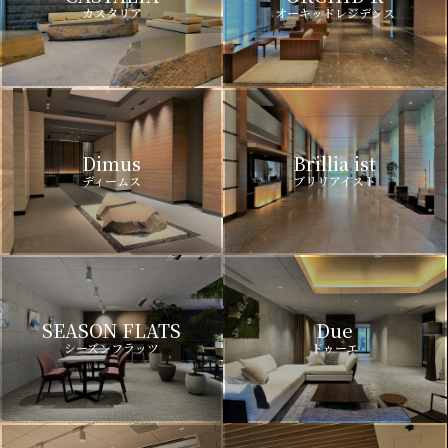
カスタリア
オーキッドレジデンス
Dimus
Brillia ist
ディームス
ブリリアイスト
SEASON FLATS
Due
シーズンフラッツ
ドゥーエ