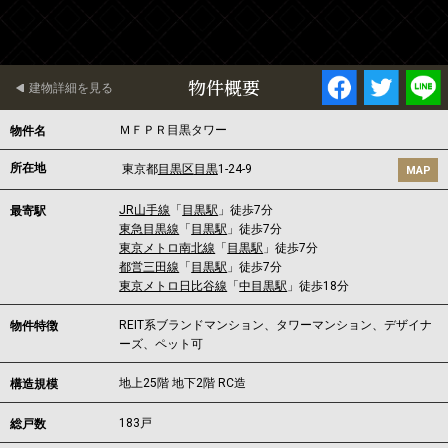
物件概要
建物詳細を見る
ＭＦＰＲ目黒タワー
物件名
所在地
東京都
目黒区
目黒
1-24-9
MAP
JR山手線
「
目黒駅
」徒歩7分
最寄駅
東急目黒線
「
目黒駅
」徒歩7分
東京メトロ南北線
「
目黒駅
」徒歩7分
都営三田線
「
目黒駅
」徒歩7分
東京メトロ日比谷線
「
中目黒駅
」徒歩18分
REIT系ブランドマンション、タワーマンション、デザイナ
物件特徴
ーズ、ペット可
地上25階 地下2階 RC造
構造規模
183戸
総戸数