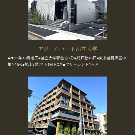
アジールコート都立大学
■2025年10月竣工■都立大学駅徒歩7分■総戸数45戸■東京都目黒区中
根1-16-6■地上3階 地下1階 RC造■フリーレント1ヶ月