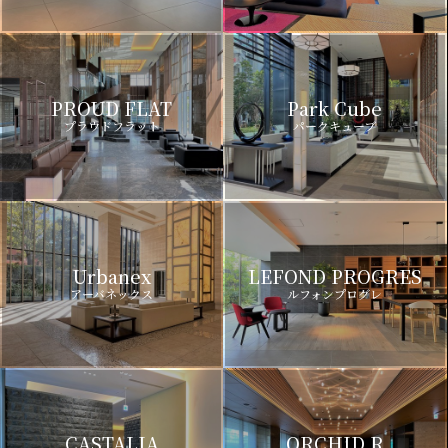
PROUD FLAT
Park Cube
プラウドフラット
パークキューブ
Urbanex
LEFOND PROGRES
アーバネックス
ルフォンプログレ
CASTALIA
ORCHID R