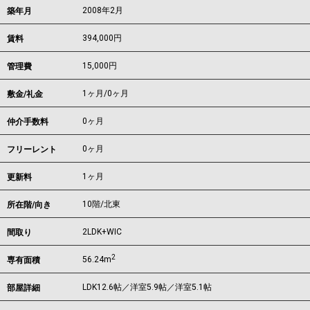
2008年2月
築年月
394,000
円
賃料
15,000円
管理費
1ヶ月
/
0ヶ月
敷金/礼金
0ヶ月
仲介手数料
0ヶ月
フリーレント
1ヶ月
更新料
10階/北東
所在階/向き
2LDK+WIC
間取り
2
56.24m
専有面積
LDK12.6帖／洋室5.9帖／洋室5.1帖
部屋詳細