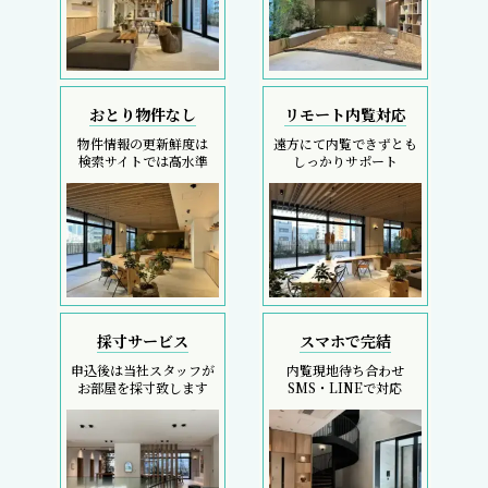
おとり物件なし
リモート内覧対応
物件情報の更新鮮度は
遠方にて内覧できずとも
検索サイトでは高水準
しっかりサポート
採寸サービス
スマホで完結
申込後は当社スタッフが
内覧現地待ち合わせ
お部屋を採寸致します
SMS・LINEで対応