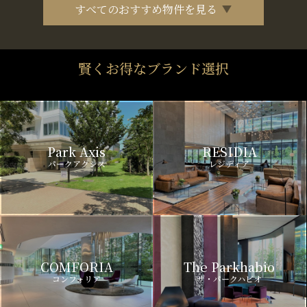
すべてのおすすめ物件を見る
賢くお得なブランド選択
Park Axis
RESIDIA
パークアクシス
レジディア
COMFORIA
The Parkhabio
コンフォリア
ザ・パークハビオ