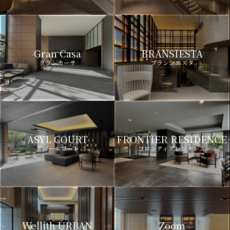
Gran Casa
BRANSIESTA
グランカーサ
ブランシエスタ
ASYL COURT
FRONTIER RESIDENCE
アジールコート
フロンティアレジデンス
Wellith URBAN
Zoom