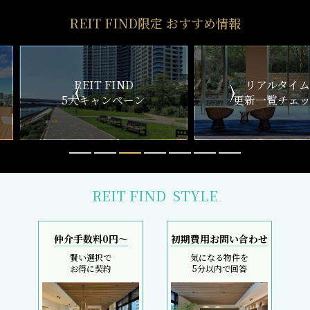
REIT FIND限定 おすすめ情報
ND
リアルタイム
新
ペーン
更新一覧チェック
REIT FIND
STYLE
仲介手数料0円～
初期費用お問い合わせ
賢い選択で
気になる物件を
お得に契約
5分以内で回答