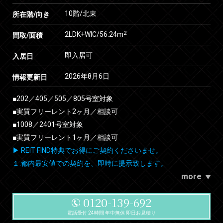
10階/北東
所在階/向き
2
2LDK+WIC/56.24m
間取/面積
即入居可
入居日
2026年8月6日
情報更新日
■202／405／505／805号室対象
■実質フリーレント2ヶ月／相談可
■1008／2401号室対象
■実質フリーレント1ヶ月／相談可
▶ REIT FIND特典でお得にご契約くださいませ。
１.都内最安値での契約を、即時に提示致します。
more
0120-139-692
電話受付 24時間 年中無休 即日お見積り