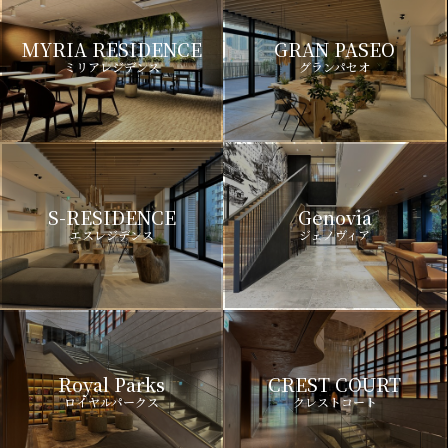
MYRIA RESIDENCE
GRAN PASEO
ミリアレジデンス
グランパセオ
S-RESIDENCE
Genovia
エスレジデンス
ジェノヴィア
Royal Parks
CREST COURT
ロイヤルパークス
クレストコート