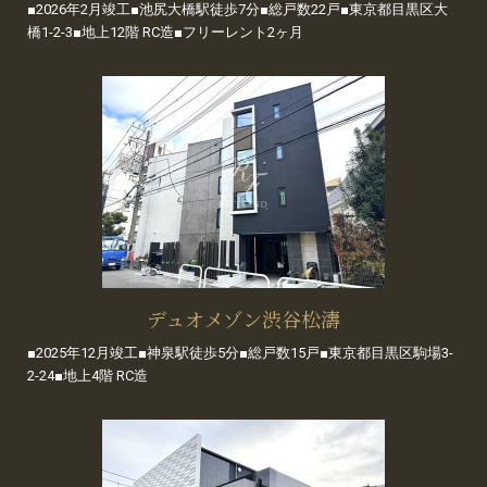
■2026年2月竣工■池尻大橋駅徒歩7分■総戸数22戸■東京都目黒区大
橋1-2-3■地上12階 RC造■フリーレント2ヶ月
デュオメゾン渋谷松濤
■2025年12月竣工■神泉駅徒歩5分■総戸数15戸■東京都目黒区駒場3-
2-24■地上4階 RC造