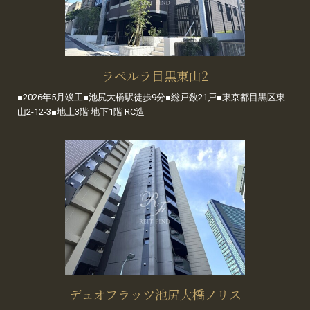
ラペルラ目黒東山2
■2026年5月竣工■池尻大橋駅徒歩9分■総戸数21戸■東京都目黒区東
山2-12-3■地上3階 地下1階 RC造
デュオフラッツ池尻大橋ノリス