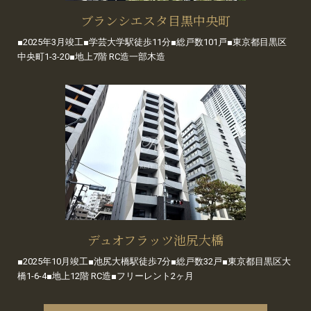
ブランシエスタ目黒中央町
■2025年3月竣工■学芸大学駅徒歩11分■総戸数101戸■東京都目黒区
中央町1-3-20■地上7階 RC造一部木造
デュオフラッツ池尻大橋
■2025年10月竣工■池尻大橋駅徒歩7分■総戸数32戸■東京都目黒区大
橋1-6-4■地上12階 RC造■フリーレント2ヶ月