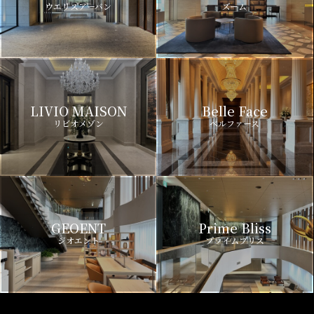
ウエリスアーバン
ズーム
LIVIO MAISON
Belle Face
リビオメゾン
ベルファース
GEOENT
Prime Bliss
ジオエント
プライムブリス