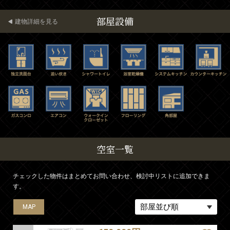
部屋設備
建物詳細を見る
空室一覧
チェックした物件はまとめてお問い合わせ、検討中リストに追加できま
す。
MAP
MAP
MAP
MAP
MAP
MAP
MAP
MAP
MAP
MAP
MAP
MAP
MAP
MAP
MAP
MAP
MAP