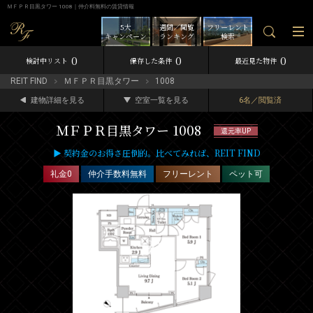
ＭＦＰＲ目黒タワー 1008｜仲介料無料の賃貸情報
5大
週間／閲覧
フリーレント
キャンペーン
ランキング
検索
0
0
0
検討中リスト
保存した条件
最近見た物件
REIT FIND
ＭＦＰＲ目黒タワー
1008
建物詳細を見る
空室一覧を見る
6名／閲覧済
ＭＦＰＲ目黒タワー 1008
還元率UP
▶ 契約金のお得さ圧倒的。比べてみれば、REIT FIND
礼金0
仲介手数料無料
フリーレント
ペット可