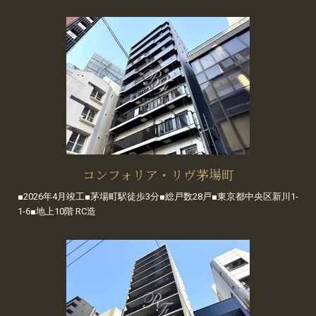
コンフォリア・リヴ茅場町
■2026年4月竣工■茅場町駅徒歩3分■総戸数28戸■東京都中央区新川1-
1-6■地上10階 RC造