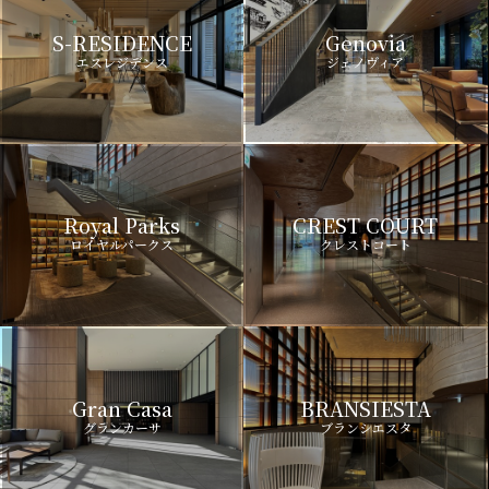
S-RESIDENCE
Genovia
エスレジデンス
ジェノヴィア
Royal Parks
CREST COURT
ロイヤルパークス
クレストコート
Gran Casa
BRANSIESTA
グランカーサ
ブランシエスタ