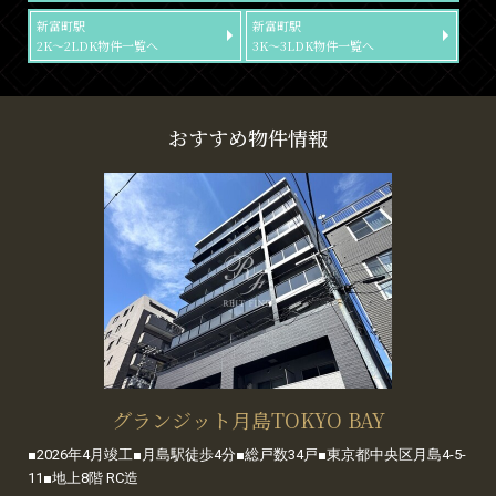
新富町駅
新富町駅
2K～2LDK物件一覧へ
3K～3LDK物件一覧へ
おすすめ物件情報
グランジット月島TOKYO BAY
■2026年4月竣工■月島駅徒歩4分■総戸数34戸■東京都中央区月島4-5-
11■地上8階 RC造