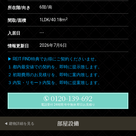
6階/南
所在階/向き
2
1LDK/40.18m
間取/面積
---
入居日
2026年7月6日
情報更新日
▶ REIT FIND特典でお得にご契約くださいませ。
１.都内最安値での契約を、即時に提示致します。
２.初期費用のお見積りを、即時に案内致します。
３.内覧・リモート内覧を、即時に提案致します。
0120-139-692
電話受付 24時間 年中無休 即日お見積り
部屋設備
建物詳細を見る