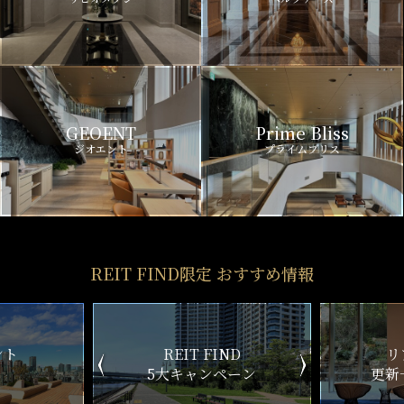
GEOENT
Prime Bliss
ジオエント
プライムブリス
REIT FIND限定 おすすめ情報
ND
リアルタイム
新
ペーン
更新一覧チェック