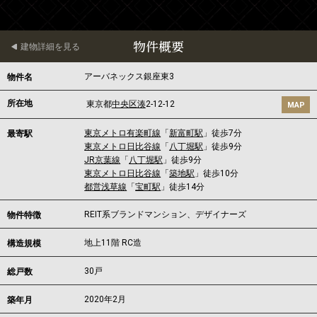
物件概要
建物詳細を見る
アーバネックス銀座東3
物件名
所在地
東京都
中央区
湊
2-12-12
MAP
東京メトロ有楽町線
「
新富町駅
」徒歩7分
最寄駅
東京メトロ日比谷線
「
八丁堀駅
」徒歩9分
JR京葉線
「
八丁堀駅
」徒歩9分
東京メトロ日比谷線
「
築地駅
」徒歩10分
都営浅草線
「
宝町駅
」徒歩14分
REIT系ブランドマンション、デザイナーズ
物件特徴
地上11階 RC造
構造規模
30戸
総戸数
2020年2月
築年月