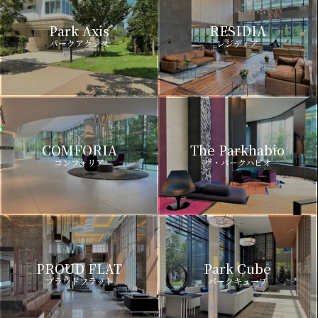
Park Axis
RESIDIA
パークアクシス
レジディア
COMFORIA
The Parkhabio
コンフォリア
ザ・パークハビオ
PROUD FLAT
Park Cube
プラウドフラット
パークキューブ