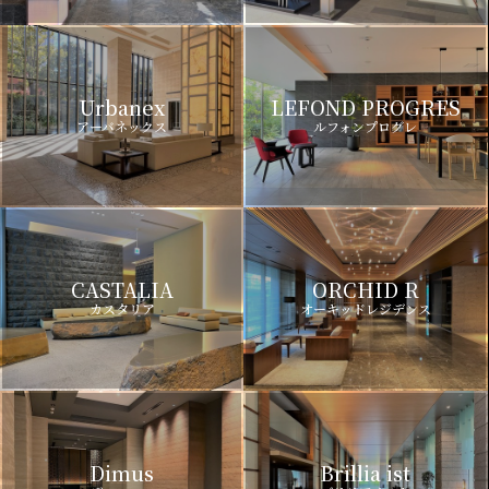
Urbanex
LEFOND PROGRES
アーバネックス
ルフォンプログレ
CASTALIA
ORCHID R
カスタリア
オーキッドレジデンス
Dimus
Brillia ist