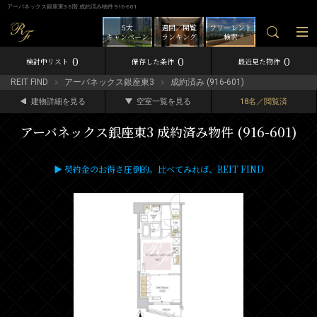
アーバネックス銀座東3 6階 成約済み物件 916-601
5大
週間／閲覧
フリーレント
キャンペーン
ランキング
検索
0
0
0
検討中リスト
保存した条件
最近見た物件
REIT FIND
アーバネックス銀座東3
成約済み (916-601)
建物詳細を見る
空室一覧を見る
18名／閲覧済
アーバネックス銀座東3 成約済み物件 (916-601)
▶ 契約金のお得さ圧倒的。比べてみれば、REIT FIND