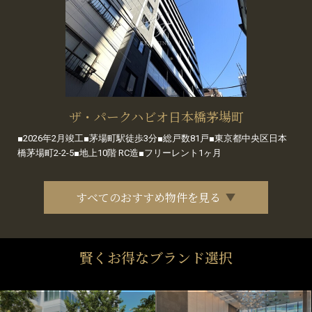
ザ・パークハビオ日本橋茅場町
■2026年2月竣工■茅場町駅徒歩3分■総戸数81戸■東京都中央区日本
橋茅場町2-2-5■地上10階 RC造■フリーレント1ヶ月
すべてのおすすめ物件を見る
賢くお得なブランド選択