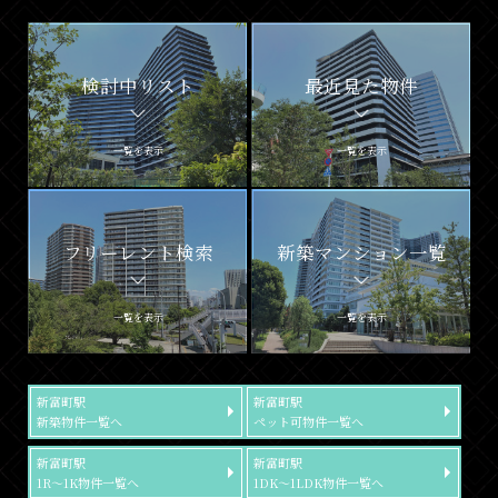
検討中リスト
最近見た物件
一覧を表示
一覧を表示
フリーレント検索
新築マンション一覧
一覧を表示
一覧を表示
新富町駅
新富町駅
新築物件一覧へ
ペット可物件一覧へ
新富町駅
新富町駅
1R～1K物件一覧へ
1DK～1LDK物件一覧へ