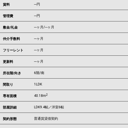
---
円
賃料
---円
管理費
---ヶ月
/
---ヶ月
敷金/礼金
---ヶ月
仲介手数料
---ヶ月
フリーレント
---ヶ月
更新料
6階/南
所在階/向き
1LDK
間取り
2
40.18m
専有面積
LDK9.4帖／洋室6帖
部屋詳細
普通賃貸借契約
契約形態