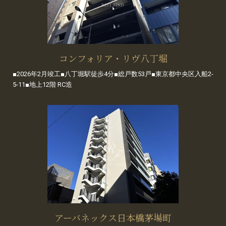
コンフォリア・リヴ八丁堀
■2026年2月竣工■八丁堀駅徒歩4分■総戸数53戸■東京都中央区入船2-
5-11■地上12階 RC造
アーバネックス日本橋茅場町