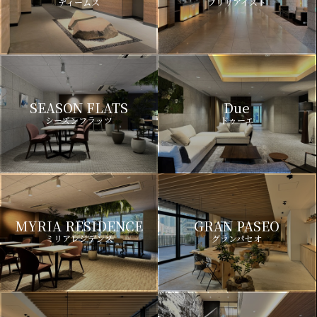
ディームス
ブリリアイスト
SEASON FLATS
Due
シーズンフラッツ
ドゥーエ
MYRIA RESIDENCE
GRAN PASEO
ミリアレジデンス
グランパセオ