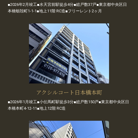
■2026年2月竣工■水天宮前駅徒歩4分■総戸数37戸■東京都中央区日
本橋蛎殻町1-1-1■地上11階 RC造■フリーレント2ヶ月
アクシルコート日本橋本町
■2026年1月竣工■小伝馬町駅徒歩3分■総戸数150戸■東京都中央区日
本橋本町4-12-11■地上12階 RC造