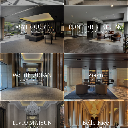
ASYL COURT
FRONTIER RESIDENCE
アジールコート
フロンティアレジデンス
Wellith URBAN
Zoom
ウエリスアーバン
ズーム
LIVIO MAISON
Belle Face
リビオメゾン
ベルファース