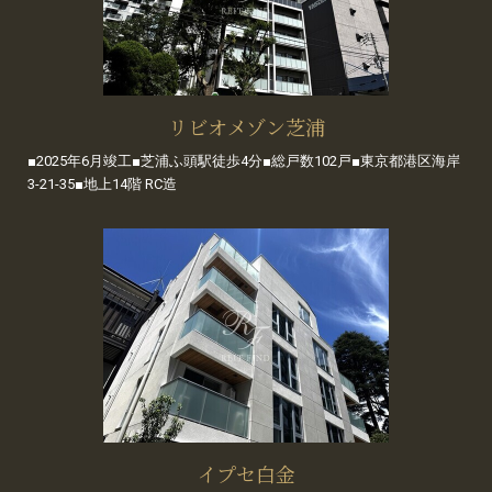
リビオメゾン芝浦
■2025年6月竣工■芝浦ふ頭駅徒歩4分■総戸数102戸■東京都港区海岸
3-21-35■地上14階 RC造
イプセ白金