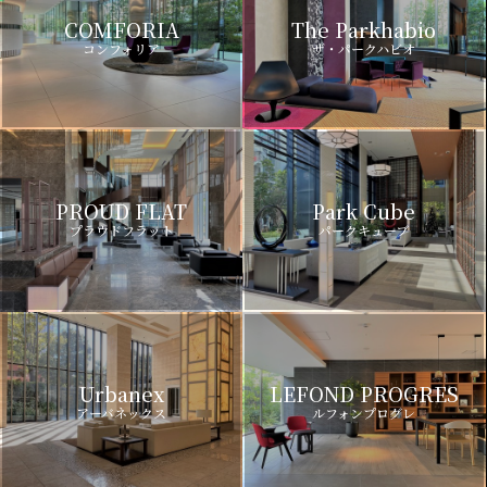
COMFORIA
The Parkhabio
コンフォリア
ザ・パークハビオ
PROUD FLAT
Park Cube
プラウドフラット
パークキューブ
Urbanex
LEFOND PROGRES
アーバネックス
ルフォンプログレ