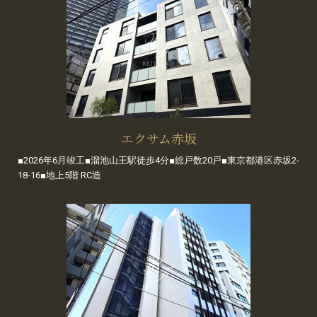
エクサム赤坂
■2026年6月竣工■溜池山王駅徒歩4分■総戸数20戸■東京都港区赤坂2-
18-16■地上5階 RC造