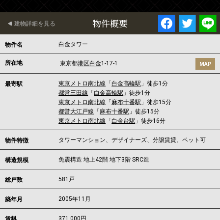
物件概要
建物詳細を見る
白金タワー
物件名
所在地
東京都
港区
白金
1-17-1
MAP
東京メトロ南北線
「
白金高輪駅
」徒歩1分
最寄駅
都営三田線
「
白金高輪駅
」徒歩1分
東京メトロ南北線
「
麻布十番駅
」徒歩15分
都営大江戸線
「
麻布十番駅
」徒歩15分
東京メトロ南北線
「
白金台駅
」徒歩16分
タワーマンション、デザイナーズ、分譲賃貸、ペット可
物件特徴
免震構造 地上42階 地下3階 SRC造
構造規模
581戸
総戸数
2005年11月
築年月
371,000
円
賃料