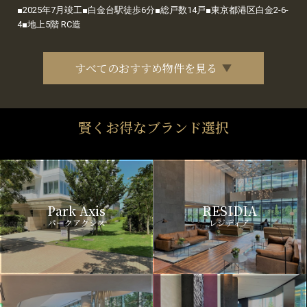
■2025年7月竣工■白金台駅徒歩6分■総戸数14戸■東京都港区白金2-6-
4■地上5階 RC造
すべてのおすすめ物件を見る
賢くお得なブランド選択
Park Axis
RESIDIA
パークアクシス
レジディア