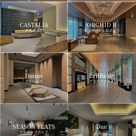
CASTALIA
ORCHID R
カスタリア
オーキッドレジデンス
Dimus
Brillia ist
ディームス
ブリリアイスト
SEASON FLATS
Due
シーズンフラッツ
ドゥーエ