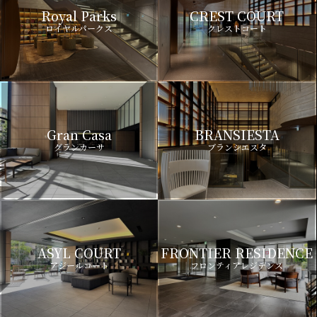
Royal Parks
CREST COURT
ロイヤルパークス
クレストコート
Gran Casa
BRANSIESTA
グランカーサ
ブランシエスタ
ASYL COURT
FRONTIER RESIDENCE
アジールコート
フロンティアレジデンス