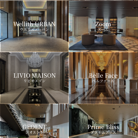
Wellith URBAN
Zoom
ウエリスアーバン
ズーム
LIVIO MAISON
Belle Face
リビオメゾン
ベルファース
GEOENT
Prime Bliss
ジオエント
プライムブリス