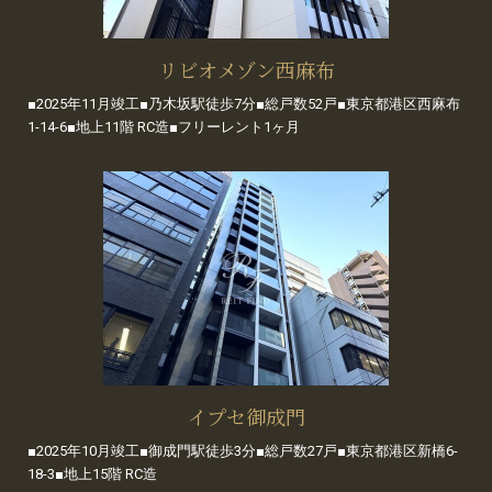
リビオメゾン西麻布
■2025年11月竣工■乃木坂駅徒歩7分■総戸数52戸■東京都港区西麻布
1-14-6■地上11階 RC造■フリーレント1ヶ月
イプセ御成門
■2025年10月竣工■御成門駅徒歩3分■総戸数27戸■東京都港区新橋6-
18-3■地上15階 RC造