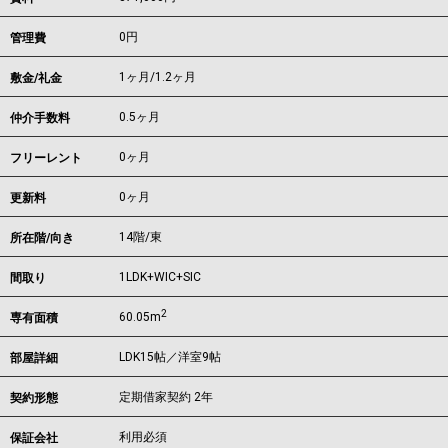
0円
管理費
1ヶ月
/
1.2ヶ月
敷金/礼金
0.5ヶ月
仲介手数料
0ヶ月
フリーレント
0ヶ月
更新料
14階/東
所在階/向き
1LDK+WIC+SIC
間取り
2
60.05m
専有面積
LDK15帖／洋室9帖
部屋詳細
定期借家契約 2年
契約形態
利用必須
保証会社