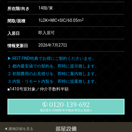
14階/東
所在階/向き
2
1LDK+WIC+SIC/60.05m
間取/面積
即入居可
入居日
2026年7月27日
情報更新日
▶ REIT FIND特典でお得にご契約くださいませ。
１.都内最安値での契約を、即時に提示致します。
２.初期費用のお見積りを、即時に案内致します。
３.内覧・リモート内覧を、即時に提案致します。
■1410号室対象／仲介手数料半額
0120-139-692
電話受付 24時間 年中無休 即日お見積り
部屋設備
建物詳細を見る