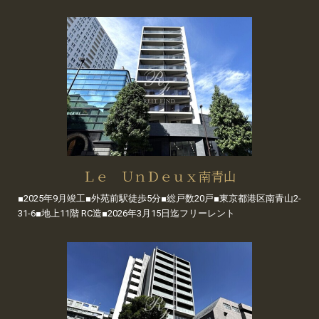
Ｌｅ ＵｎＤｅｕｘ南青山
■2025年9月竣工■外苑前駅徒歩5分■総戸数20戸■東京都港区南青山2-
31-6■地上11階 RC造■2026年3月15日迄フリーレント