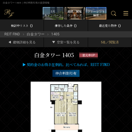
白金タワー 1405｜仲介料割引有の賃貸情報
5大
週間／閲覧
フリーレント
キャンペーン
ランキング
検索
0
0
0
検討中リスト
保存した条件
最近見た物件
REIT FIND
白金タワー
1405
建物詳細を見る
空室一覧を見る
5名／閲覧済
白金タワー 1405
還元率UP
▶ 契約金のお得さ圧倒的。比べてみれば、REIT FIND
仲介料割引有