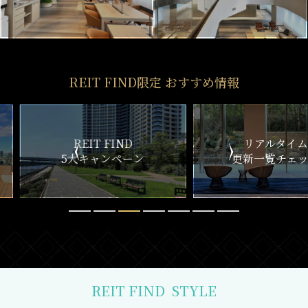
REIT FIND限定 おすすめ情報
ND
リアルタイム
新
ペーン
更新一覧チェック
REIT FIND
STYLE