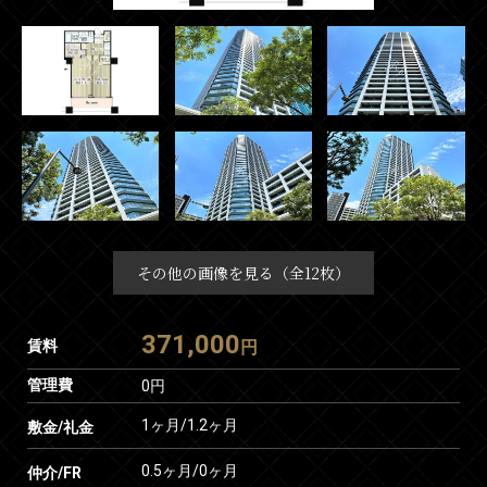
その他の画像を見る（全12枚）
371,000
賃料
円
管理費
0円
1ヶ月
/
1.2ヶ月
敷金/礼金
0.5ヶ月
/
0ヶ月
仲介/FR