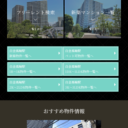
フリーレント検索
新築マンション一覧
一覧を表示
一覧を表示
白金高輪駅
白金高輪駅
新築物件一覧へ
ペット可物件一覧へ
白金高輪駅
白金高輪駅
1R～1K物件一覧へ
1DK～1LDK物件一覧へ
白金高輪駅
白金高輪駅
2K～2LDK物件一覧へ
3K～3LDK物件一覧へ
おすすめ物件情報