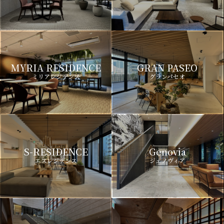
MYRIA RESIDENCE
GRAN PASEO
ミリアレジデンス
グランパセオ
S-RESIDENCE
Genovia
エスレジデンス
ジェノヴィア