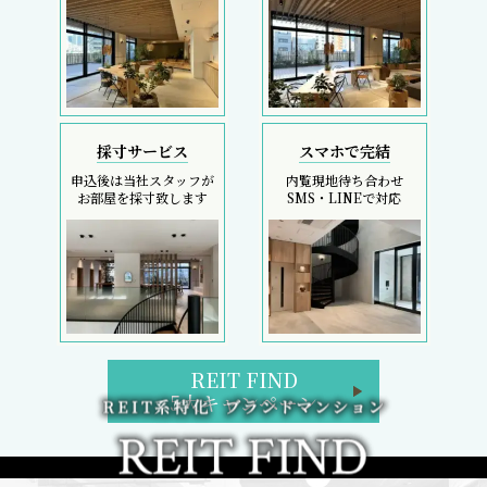
採寸サービス
スマホで完結
申込後は当社スタッフが
内覧現地待ち合わせ
お部屋を採寸致します
SMS・LINEで対応
REIT FIND
5大キャンペーン