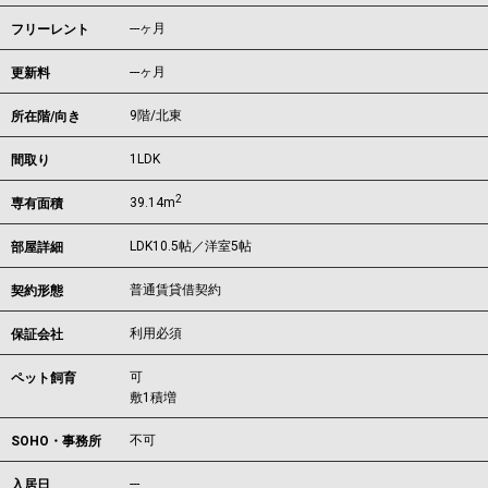
---ヶ月
フリーレント
---ヶ月
更新料
9階/北東
所在階/向き
1LDK
間取り
2
39.14m
専有面積
LDK10.5帖／洋室5帖
部屋詳細
普通賃貸借契約
契約形態
利用必須
保証会社
可
ペット飼育
敷1積増
不可
SOHO・事務所
---
入居日