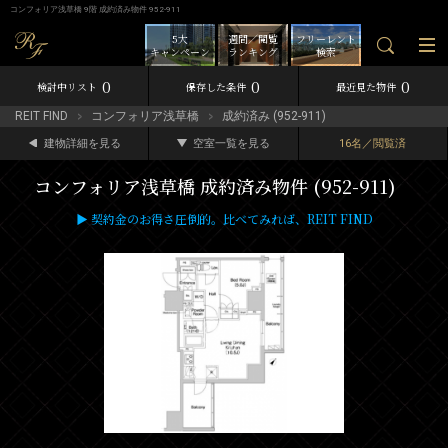
コンフォリア浅草橋 9階 成約済み物件 952-911
5大
週間／閲覧
フリーレント
キャンペーン
ランキング
検索
0
0
0
検討中リスト
保存した条件
最近見た物件
REIT FIND
コンフォリア浅草橋
成約済み (952-911)
建物詳細を見る
空室一覧を見る
16名／閲覧済
コンフォリア浅草橋 成約済み物件 (952-911)
▶ 契約金のお得さ圧倒的。比べてみれば、REIT FIND