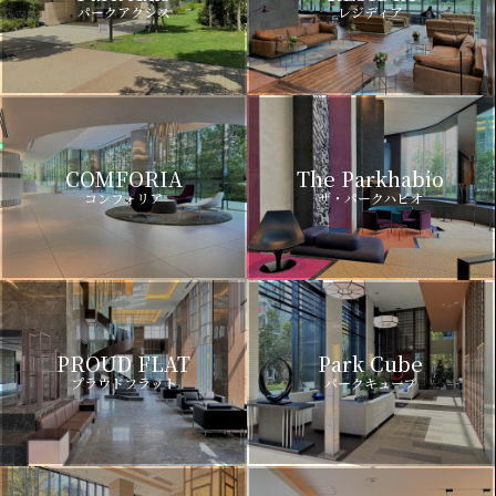
パークアクシス
レジディア
COMFORIA
The Parkhabio
コンフォリア
ザ・パークハビオ
PROUD FLAT
Park Cube
プラウドフラット
パークキューブ