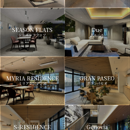
SEASON FLATS
Due
シーズンフラッツ
ドゥーエ
MYRIA RESIDENCE
GRAN PASEO
ミリアレジデンス
グランパセオ
S-RESIDENCE
Genovia