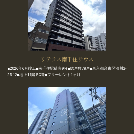
リテラス南千住サウス
■2026年6月竣工■南千住駅徒歩9分■総戸数78戸■東京都台東区清川2-
25-12■地上11階 RC造■フリーレント1ヶ月