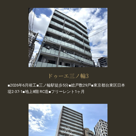
ドゥーエ三ノ輪3
■2026年6月竣工■三ノ輪駅徒歩5分■総戸数29戸■東京都台東区日本
堤2-37-1■地上8階 RC造■フリーレント1ヶ月