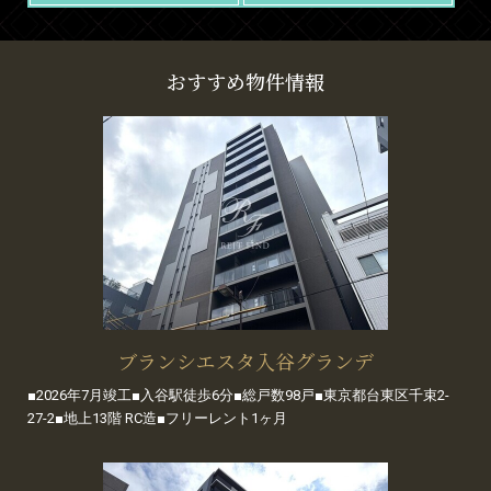
おすすめ物件情報
ブランシエスタ入谷グランデ
■2026年7月竣工■入谷駅徒歩6分■総戸数98戸■東京都台東区千束2-
27-2■地上13階 RC造■フリーレント1ヶ月