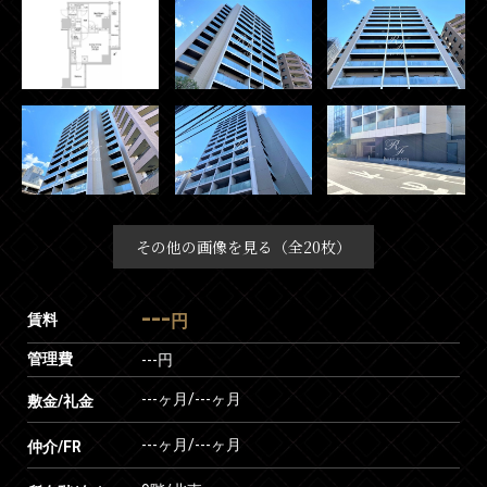
その他の画像を見る（全20枚）
---
賃料
円
管理費
---円
---ヶ月
/
---ヶ月
敷金/礼金
---ヶ月
/
---ヶ月
仲介/FR