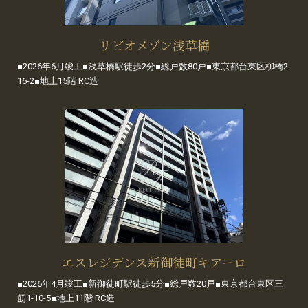
リビオメゾン浅草橋
■2026年6月竣工■浅草橋駅徒歩2分■総戸数80戸■東京都台東区柳橋2-
16-2■地上15階 RC造
エスレジデンス新御徒町キアーロ
■2026年4月竣工■新御徒町駅徒歩5分■総戸数20戸■東京都台東区三
筋1-10-5■地上11階 RC造