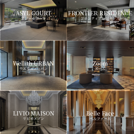
ASYL COURT
FRONTIER RESIDENCE
アジールコート
フロンティアレジデンス
Wellith URBAN
Zoom
ウエリスアーバン
ズーム
LIVIO MAISON
Belle Face
リビオメゾン
ベルファース