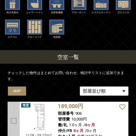
空室一覧
チェックした物件はまとめてお問い合わせ、検討中リストに追加できま
す。
MAP
MAP
MAP
189,000円
部屋番号
906
管理費
10,000円
敷/礼
1.0ヶ月
/
0ヶ月
仲介/FR
0ヶ月
/
0ヶ月
1LDK - 39.15m2