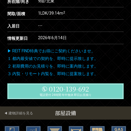
9階/北東
所在階/向き
2
1LDK/39.14m
間取/面積
---
入居日
2026年6月14日
情報更新日
▶ REIT FIND特典でお得にご契約くださいませ。
１.都内最安値での契約を、即時に提示致します。
２.初期費用のお見積りを、即時に案内致します。
３.内覧・リモート内覧を、即時に提案致します。
0120-139-692
電話受付 24時間 年中無休 即日お見積り
部屋設備
建物詳細を見る