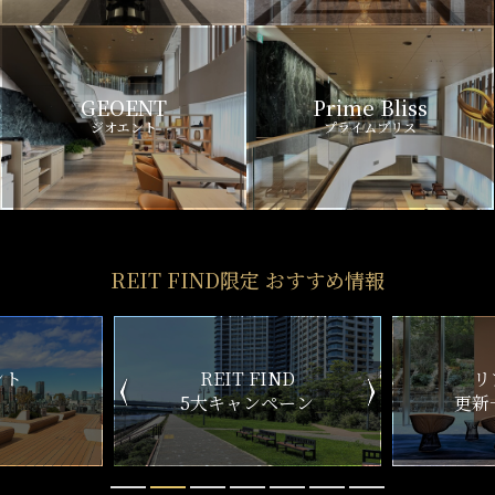
GEOENT
Prime Bliss
ジオエント
プライムブリス
REIT FIND限定 おすすめ情報
ND
リアルタイム
新
ペーン
更新一覧チェック