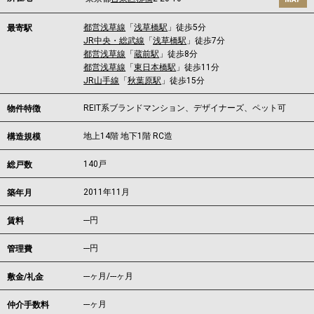
都営浅草線
「
浅草橋駅
」徒歩5分
最寄駅
JR中央・総武線
「
浅草橋駅
」徒歩7分
都営浅草線
「
蔵前駅
」徒歩8分
都営浅草線
「
東日本橋駅
」徒歩11分
JR山手線
「
秋葉原駅
」徒歩15分
REIT系ブランドマンション、デザイナーズ、ペット可
物件特徴
地上14階 地下1階 RC造
構造規模
140戸
総戸数
2011年11月
築年月
---
円
賃料
---円
管理費
---ヶ月
/
---ヶ月
敷金/礼金
---ヶ月
仲介手数料