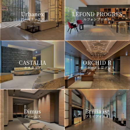
Urbanex
LEFOND PROGRES
アーバネックス
ルフォンプログレ
CASTALIA
ORCHID R
カスタリア
オーキッドレジデンス
Dimus
Brillia ist
ディームス
ブリリアイスト