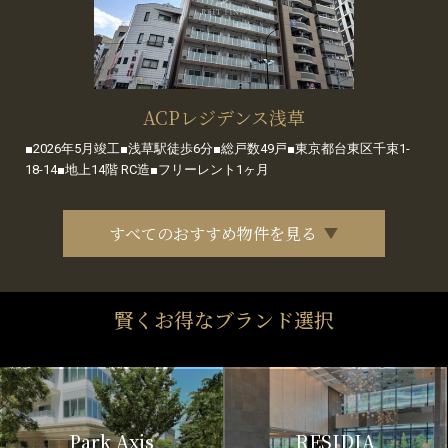
ACPレジデンス浅草
■2026年5月竣工■浅草駅徒歩6分■総戸数49戸■東京都台東区千束1-
18-14■地上14階 RC造■フリーレント1ヶ月
すべてのおすすめ物件を見る
賢くお得なブランド選択
Park Axis
RESIDIA