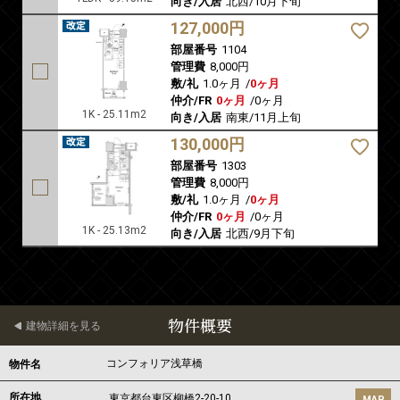
向き/入居
北西/10月下旬
127,000円
部屋番号
1104
管理費
8,000円
敷/礼
1.0ヶ月
/
0ヶ月
仲介/FR
0ヶ月
/
0ヶ月
1K - 25.11m2
向き/入居
南東/11月上旬
130,000円
部屋番号
1303
管理費
8,000円
敷/礼
1.0ヶ月
/
0ヶ月
仲介/FR
0ヶ月
/
0ヶ月
1K - 25.13m2
向き/入居
北西/9月下旬
物件概要
建物詳細を見る
コンフォリア浅草橋
物件名
所在地
東京都
台東区
柳橋
2-20-10
MAP