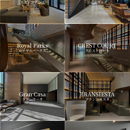
エスレジデンス
ジェノヴィア
Royal Parks
CREST COURT
ロイヤルパークス
クレストコート
Gran Casa
BRANSIESTA
グランカーサ
ブランシエスタ