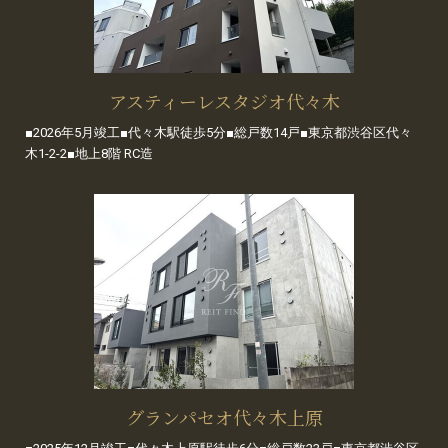
アスティーレスタジオ代々木
■2026年5月竣工■代々木駅徒歩5分■総戸数14戸■東京都渋谷区代々
木1-2-2■地上8階 RC造
グランパセオ代々木上原