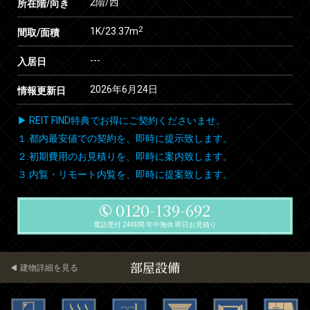
2階/西
所在階/向き
2
1K/23.37m
間取/面積
---
入居日
2026年6月24日
情報更新日
▶ REIT FIND特典でお得にご契約くださいませ。
１.都内最安値での契約を、即時に提示致します。
２.初期費用のお見積りを、即時に案内致します。
３.内覧・リモート内覧を、即時に提案致します。
0120-139-692
電話受付 24時間 年中無休 即日お見積り
部屋設備
建物詳細を見る