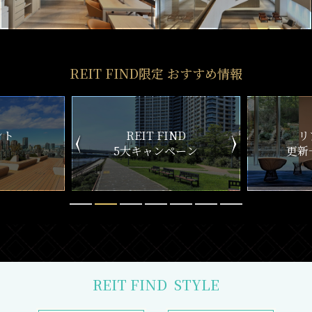
REIT FIND限定 おすすめ情報
ND
リアルタイム
新
ペーン
更新一覧チェック
REIT FIND
STYLE