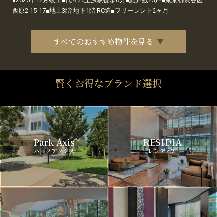
■2025年12月竣工■代々木上原駅徒歩6分■総戸数23戸■東京都渋谷区
西原2-15-17■地上3階 地下1階 RC造■フリーレント2ヶ月
すべてのおすすめ物件を見る
賢くお得なブランド選択
Park Axis
RESIDIA
パークアクシス
レジディア