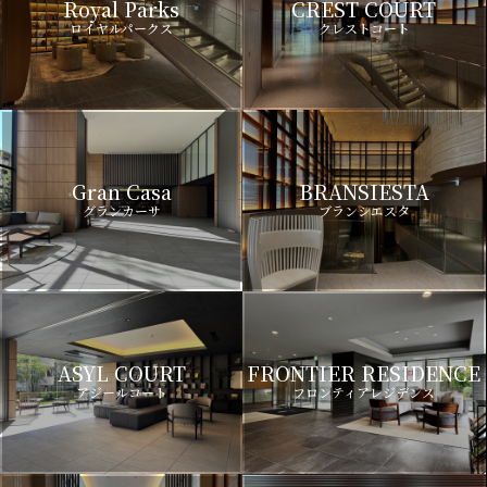
Royal Parks
CREST COURT
ロイヤルパークス
クレストコート
Gran Casa
BRANSIESTA
グランカーサ
ブランシエスタ
ASYL COURT
FRONTIER RESIDENCE
アジールコート
フロンティアレジデンス