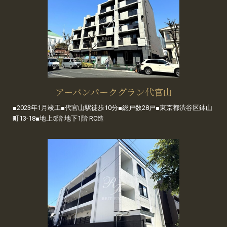
アーバンパークグラン代官山
■2023年1月竣工■代官山駅徒歩10分■総戸数28戸■東京都渋谷区鉢山
町13-18■地上5階 地下1階 RC造