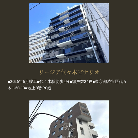
リージア代々木ビナリオ
■2026年6月竣工■代々木駅徒歩4分■総戸数24戸■東京都渋谷区代々
木1-58-13■地上8階 RC造