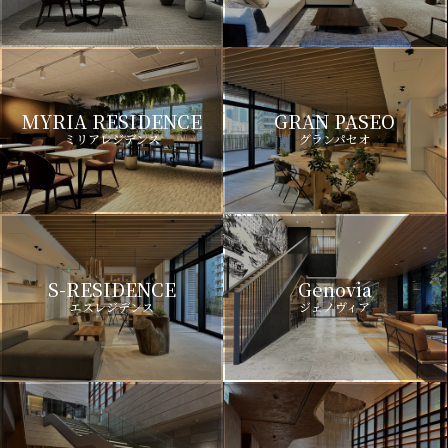
MYRIA RESIDENCE
GRAN PASEO
ミリアレジデンス
グランパセオ
S-RESIDENCE
Genovia
エスレジデンス
ジェノヴィア