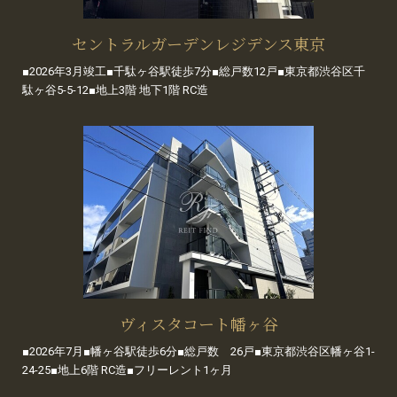
セントラルガーデンレジデンス東京
■2026年3月竣工■千駄ヶ谷駅徒歩7分■総戸数12戸■東京都渋谷区千
駄ヶ谷5-5-12■地上3階 地下1階 RC造
ヴィスタコート幡ヶ谷
■2026年7月■幡ヶ谷駅徒歩6分■総戸数 26戸■東京都渋谷区幡ヶ谷1-
24-25■地上6階 RC造■フリーレント1ヶ月