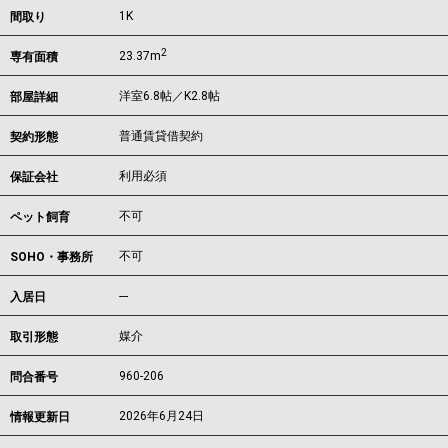
1K
間取り
2
23.37m
専有面積
洋室6.8帖／K2.8帖
部屋詳細
普通賃貸借契約
契約形態
利用必須
保証会社
不可
ペット飼育
不可
SOHO・事務所
---
入居日
媒介
取引形態
960-206
問合番号
2026年6月24日
情報更新日