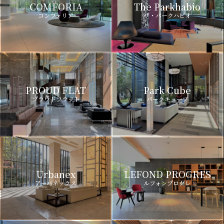
COMFORIA
The Parkhabio
コンフォリア
ザ・パークハビオ
PROUD FLAT
Park Cube
プラウドフラット
パークキューブ
Urbanex
LEFOND PROGRES
アーバネックス
ルフォンプログレ