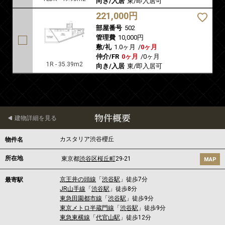
向き/入居
東/即入居可
221,000円
部屋番号
502
管理費
10,000円
敷/礼
1.0ヶ月
/
0ヶ月
仲介/FR
0ヶ月
/
0ヶ月
1R - 35.39m2
向き/入居
東/即入居可
物件概要
建物詳細を見る
カスタリア渋谷櫻丘
物件名
所在地
東京都
渋谷区
桜丘町
29-21
MAP
京王井の頭線
「
渋谷駅
」徒歩7分
最寄駅
JR山手線
「
渋谷駅
」徒歩8分
東急田園都市線
「
渋谷駅
」徒歩9分
東京メトロ半蔵門線
「
渋谷駅
」徒歩9分
東急東横線
「
代官山駅
」徒歩12分