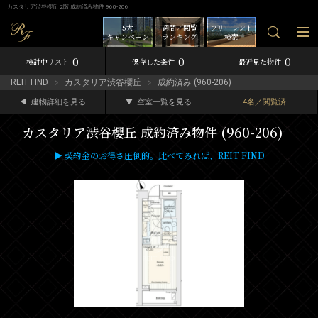
カスタリア渋谷櫻丘 2階 成約済み物件 960-206
5大
週間／閲覧
フリーレント
キャンペーン
ランキング
検索
0
0
0
検討中リスト
保存した条件
最近見た物件
REIT FIND
カスタリア渋谷櫻丘
成約済み (960-206)
建物詳細を見る
空室一覧を見る
4名／閲覧済
カスタリア渋谷櫻丘 成約済み物件 (960-206)
▶ 契約金のお得さ圧倒的。比べてみれば、REIT FIND