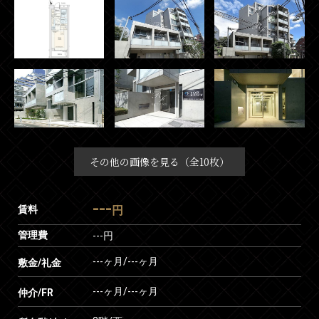
その他の画像を見る（全10枚）
---
賃料
円
管理費
---円
---ヶ月
/
---ヶ月
敷金/礼金
---ヶ月
/
---ヶ月
仲介/FR