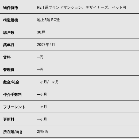
REIT系ブランドマンション、デザイナーズ、ペット可
物件特徴
地上8階 RC造
構造規模
30戸
総戸数
2007年4月
築年月
---
円
賃料
---円
管理費
---ヶ月
/
---ヶ月
敷金/礼金
---ヶ月
仲介手数料
---ヶ月
フリーレント
---ヶ月
更新料
2階/西
所在階/向き