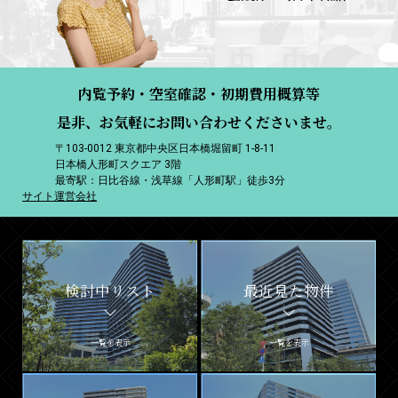
内覧予約・空室確認・初期費用概算等
是非、お気軽にお問い合わせくださいませ。
〒103-0012 東京都中央区日本橋堀留町 1-8-11
日本橋人形町スクエア 3階
最寄駅：日比谷線・浅草線「人形町駅」徒歩3分
サイト運営会社
検討中リスト
最近見た物件
一覧を表示
一覧を表示