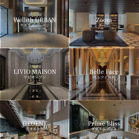
Wellith URBAN
Zoom
ウエリスアーバン
ズーム
LIVIO MAISON
Belle Face
リビオメゾン
ベルファース
GEOENT
Prime Bliss
ジオエント
プライムブリス