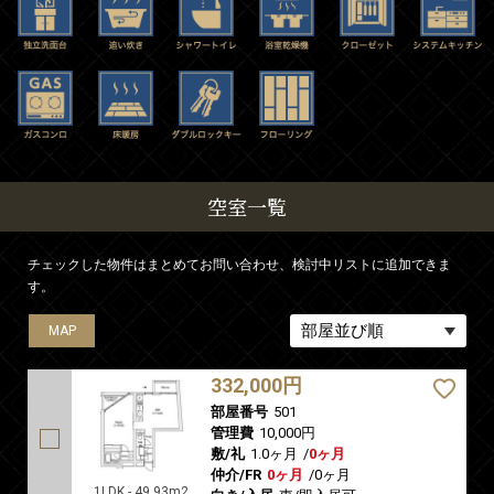
空室一覧
チェックした物件はまとめてお問い合わせ、検討中リストに追加できま
す。
MAP
MAP
332,000円
部屋番号
501
管理費
10,000円
敷/礼
1.0ヶ月
/
0ヶ月
仲介/FR
0ヶ月
/
0ヶ月
1LDK - 49.93m2