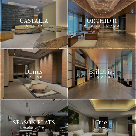
CASTALIA
ORCHID R
カスタリア
オーキッドレジデンス
Dimus
Brillia ist
ディームス
ブリリアイスト
SEASON FLATS
Due
シーズンフラッツ
ドゥーエ