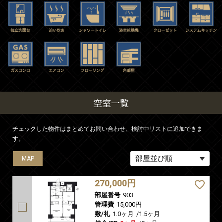
空室一覧
チェックした物件はまとめてお問い合わせ、検討中リストに追加できま
す。
MAP
MAP
270,000円
部屋番号
903
管理費
15,000円
敷/礼
1.0ヶ月
/
1.5ヶ月