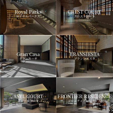
Royal Parks
CREST COURT
ロイヤルパークス
クレストコート
Gran Casa
BRANSIESTA
グランカーサ
ブランシエスタ
ASYL COURT
FRONTIER RESIDENCE
アジールコート
フロンティアレジデンス