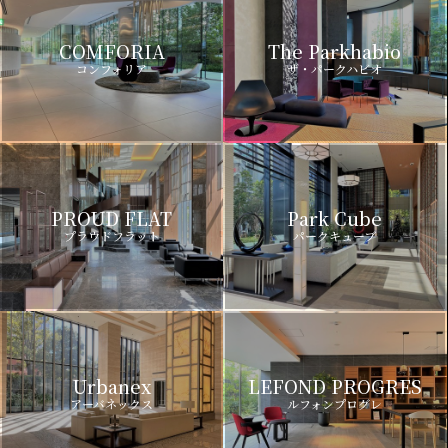
COMFORIA
The Parkhabio
コンフォリア
ザ・パークハビオ
PROUD FLAT
Park Cube
プラウドフラット
パークキューブ
Urbanex
LEFOND PROGRES
アーバネックス
ルフォンプログレ