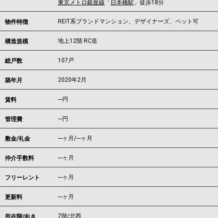
東京メトロ銀座線
「
日本橋駅
」徒歩18分
REIT系ブランドマンション、デザイナーズ、ペット可
物件特徴
地上12階 RC造
構造規模
107戸
総戸数
2020年2月
築年月
---
円
賃料
---円
管理費
---ヶ月
/
---ヶ月
敷金/礼金
---ヶ月
仲介手数料
---ヶ月
フリーレント
---ヶ月
更新料
7階/北西
所在階/向き