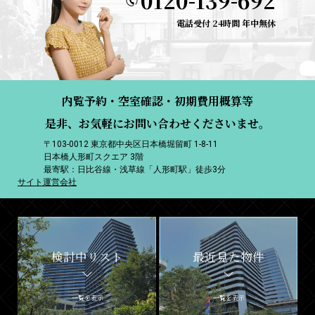
0120-139-692
電話受付 24時間 年中無休
内覧予約・空室確認・初期費用概算等
是非、お気軽にお問い合わせくださいませ。
〒103-0012 東京都中央区日本橋堀留町 1-8-11
日本橋人形町スクエア 3階
最寄駅：日比谷線・浅草線「人形町駅」徒歩3分
サイト運営会社
検討中リスト
最近見た物件
一覧を表示
一覧を表示