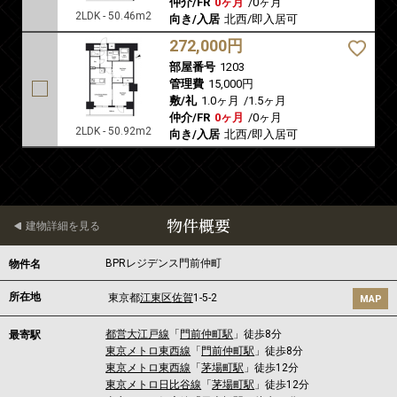
仲介/FR
0ヶ月
/
0ヶ月
2LDK - 50.46m2
向き/入居
北西/即入居可
272,000円
部屋番号
1203
管理費
15,000円
敷/礼
1.0ヶ月
/
1.5ヶ月
仲介/FR
0ヶ月
/
0ヶ月
2LDK - 50.92m2
向き/入居
北西/即入居可
物件概要
建物詳細を見る
BPRレジデンス門前仲町
物件名
所在地
東京都
江東区
佐賀
1-5-2
MAP
都営大江戸線
「
門前仲町駅
」徒歩8分
最寄駅
東京メトロ東西線
「
門前仲町駅
」徒歩8分
東京メトロ東西線
「
茅場町駅
」徒歩12分
東京メトロ日比谷線
「
茅場町駅
」徒歩12分