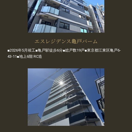
エスレジデンス亀戸バーム
■2026年5月竣工■亀戸駅徒歩6分■総戸数19戸■東京都江東区亀戸6-
43-11■地上6階 RC造