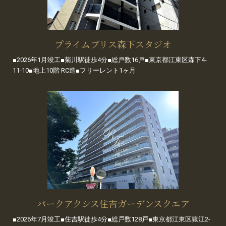
プライムブリス森下スタジオ
■2026年1月竣工■菊川駅徒歩4分■総戸数16戸■東京都江東区森下4-
11-10■地上10階 RC造■フリーレント1ヶ月
パークアクシス住吉ガーデンスクエア
■2026年7月竣工■住吉駅徒歩4分■総戸数128戸■東京都江東区猿江2-