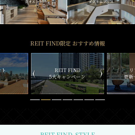
ジオエント
プライムブリス
REIT FIND限定 おすすめ情報
ND
リアルタイム
新
ペーン
更新一覧チェック
REIT FIND
STYLE