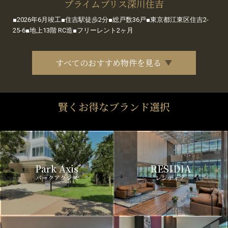
プライムブリス深川住吉
■2026年6月竣工■住吉駅徒歩2分■総戸数36戸■東京都江東区住吉2-
25-6■地上13階 RC造■フリーレント2ヶ月
すべてのおすすめ物件を見る
賢くお得なブランド選択
Park Axis
RESIDIA
パークアクシス
レジディア