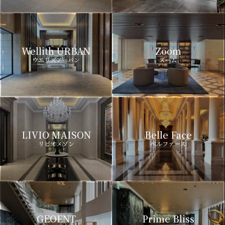
Wellith URBAN
Zoom
ウエリスアーバン
ズーム
LIVIO MAISON
Belle Face
リビオメゾン
ベルファース
GEOENT
Prime Bliss