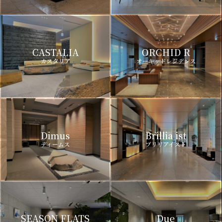
CASTALIA
ORCHID R
カスタリア
オーキッドレジデンス
Dimus
Brillia ist
ディームス
ブリリアイスト
SEASON FLATS
Due