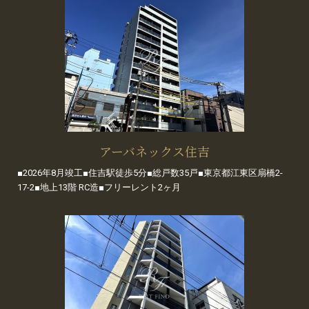
アーバネックス住吉
■2026年8月竣工■住吉駅徒歩5分■総戸数35戸■東京都江東区扇橋2-
17-2■地上13階 RC造■フリーレント2ヶ月