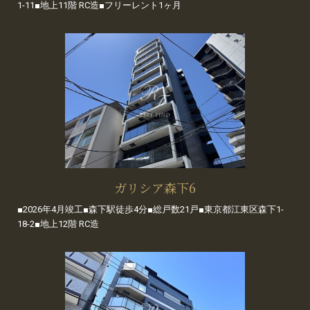
1-11■地上11階 RC造■フリーレント1ヶ月
ガリシア森下6
■2026年4月竣工■森下駅徒歩4分■総戸数21戸■東京都江東区森下1-
18-2■地上12階 RC造