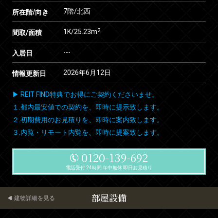
7階/北西
所在階/向き
2
1K/25.23m
間取/面積
---
入居日
2026年6月12日
情報更新日
▶ REIT FIND特典でお得にご契約くださいませ。
１.都内最安値での契約を、即時に提示致します。
２.初期費用のお見積りを、即時に案内致します。
３.内覧・リモート内覧を、即時に提案致します。
0120-139-692
電話受付 24時間 年中無休 即日お見積り
部屋設備
建物詳細を見る