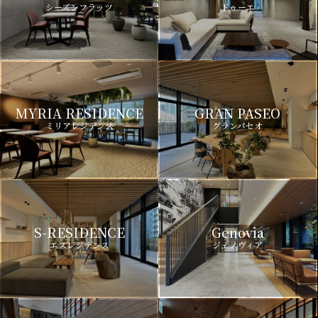
シーズンフラッツ
ドゥーエ
MYRIA RESIDENCE
GRAN PASEO
ミリアレジデンス
グランパセオ
S-RESIDENCE
Genovia
エスレジデンス
ジェノヴィア