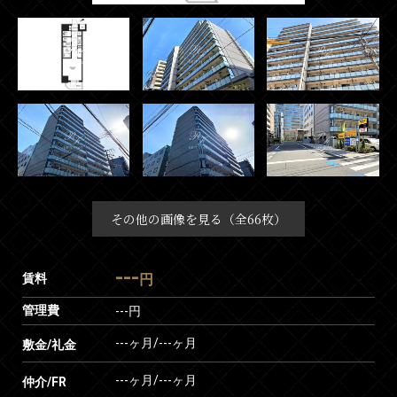
その他の画像を見る（全66枚）
---
賃料
円
管理費
---円
---ヶ月
/
---ヶ月
敷金/礼金
---ヶ月
/
---ヶ月
仲介/FR