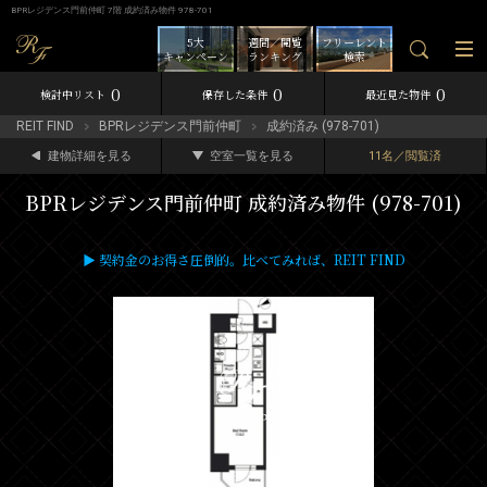
BPRレジデンス門前仲町 7階 成約済み物件 978-701
5大
週間／閲覧
フリーレント
キャンペーン
ランキング
検索
0
0
0
検討中リスト
保存した条件
最近見た物件
REIT FIND
BPRレジデンス門前仲町
成約済み (978-701)
建物詳細を見る
空室一覧を見る
11名／閲覧済
BPRレジデンス門前仲町 成約済み物件 (978-701)
▶ 契約金のお得さ圧倒的。比べてみれば、REIT FIND