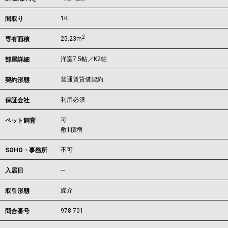
1K
間取り
2
25.23m
専有面積
洋室7.5帖／K2帖
部屋詳細
普通賃貸借契約
契約形態
利用必須
保証会社
可
ペット飼育
敷1積増
不可
SOHO・事務所
---
入居日
媒介
取引形態
978-701
問合番号